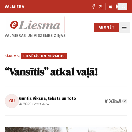
VALMIERA
ABONĒT
VALMIERAS UN
VIDZEMES ZIŅAS
SĀKUMS
/
PILSĒTĀS UN NOVADOS
“Vansītis” atkal vaļā!
Guntis Vīksna, teksts un foto
GU
AUTORS • 20.11.2024.