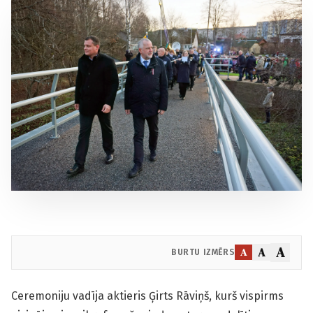
A
A
A
BURTU IZMĒRS
Ceremoniju vadīja aktieris Ģirts Rāviņš, kurš vispirms