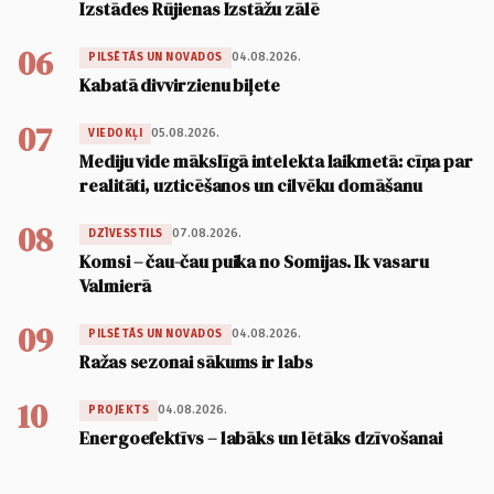
Izstādes Rūjienas Izstāžu zālē
06
04.08.2026.
PILSĒTĀS UN NOVADOS
Kabatā divvirzienu biļete
07
05.08.2026.
VIEDOKĻI
Mediju vide mākslīgā intelekta laikmetā: cīņa par
realitāti, uzticēšanos un cilvēku domāšanu
08
07.08.2026.
DZĪVESSTILS
Komsi – čau-čau puika no Somijas. Ik vasaru
Valmierā
09
04.08.2026.
PILSĒTĀS UN NOVADOS
Ražas sezonai sākums ir labs
10
04.08.2026.
PROJEKTS
Energoefektīvs – labāks un lētāks dzīvošanai