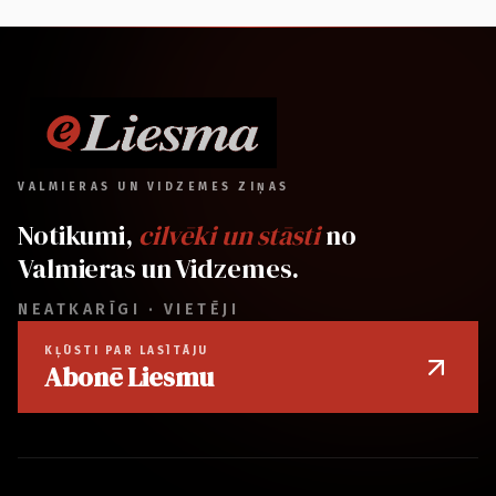
VALMIERAS UN VIDZEMES ZIŅAS
Notikumi,
cilvēki un stāsti
no
Valmieras un Vidzemes.
NEATKARĪGI · VIETĒJI
KĻŪSTI PAR LASĪTĀJU
Abonē Liesmu