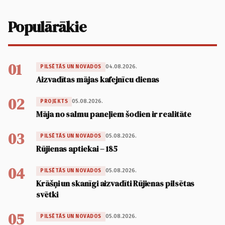
Populārākie
01
04.08.2026.
PILSĒTĀS UN NOVADOS
Aizvadītas mājas kafejnīcu dienas
02
05.08.2026.
PROJEKTS
Māja no salmu paneļiem šodien ir realitāte
03
05.08.2026.
PILSĒTĀS UN NOVADOS
Rūjienas aptiekai – 185
04
05.08.2026.
PILSĒTĀS UN NOVADOS
Krāšņi un skanīgi aizvadīti Rūjienas pilsētas
svētki
05
05.08.2026.
PILSĒTĀS UN NOVADOS