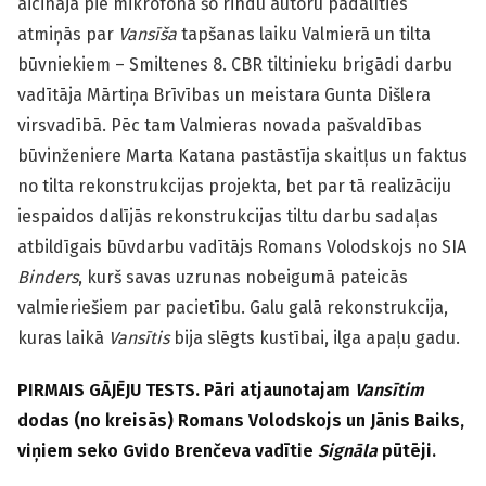
aicināja pie mikrofona šo rindu autoru padalīties
atmiņās par
Vansīša
tapšanas laiku Valmierā un tilta
būvniekiem – Smiltenes 8. CBR tiltinieku brigādi darbu
vadītāja Mārtiņa Brīvības un meistara Gunta Dišlera
virsvadībā. Pēc tam Valmieras novada pašvaldības
būvinženiere Marta Katana pastāstīja skaitļus un faktus
no tilta rekonstrukcijas projekta, bet par tā realizāciju
iespaidos dalījās rekonstrukcijas tiltu darbu sadaļas
atbildīgais būvdarbu vadītājs Romans Volodskojs no SIA
Binders
, kurš savas uzrunas nobeigumā pateicās
valmieriešiem par pacietību. Galu galā rekonstrukcija,
kuras laikā
Vansītis
bija slēgts kustībai, ilga apaļu gadu.
PIRMAIS GĀJĒJU TESTS. Pāri atjaunotajam
Vansītim
dodas (no kreisās) Romans Volodskojs un Jānis Baiks,
viņiem seko Gvido Brenčeva vadītie
Signāla
pūtēji.