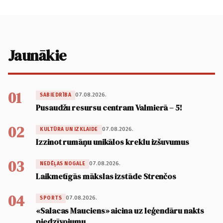
Jaunākie
01
07.08.2026.
SABIEDRĪBA
Pusaudžu resursu centram Valmierā – 5!
02
07.08.2026.
KULTŪRA UN IZKLAIDE
Izzinot rumāņu unikālos kreklu izšuvumus
03
07.08.2026.
NEDĒĻAS NOGALE
Laikmetīgās mākslas izstāde Strenčos
04
07.08.2026.
SPORTS
«Salacas Mauciens» aicina uz leģendāru nakts
piedzīvojumu