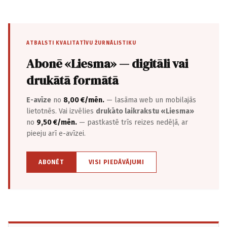
ATBALSTI KVALITATĪVU ŽURNĀLISTIKU
Abonē «Liesma» — digitāli vai
drukātā formātā
E-avīze
no
8,00 €/mēn.
— lasāma web un mobilajās
lietotnēs. Vai izvēlies
drukāto laikrakstu «Liesma»
no
9,50 €/mēn.
— pastkastē trīs reizes nedēļā, ar
pieeju arī e-avīzei.
ABONĒT
VISI PIEDĀVĀJUMI