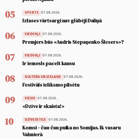
05
07.08.2026.
SPORTS
Izlases vārtsargi nav glābēji Daliņā
06
07.08.2026.
VIEDOKĻI
Premjers būs «Andris Stepaņenko-Šlesers»?
07
07.08.2026.
VIEDOKĻI
Ir iemesls pacelt kausu
08
07.08.2026.
KULTŪRA UN IZKLAIDE
Festivāls ielīksmo pilsētu
09
07.08.2026.
VIESIS
«Dzīve ir skaista!»
10
07.08.2026.
DZĪVESSTILS
Komsi – čau-čau puika no Somijas. Ik vasaru
Valmierā