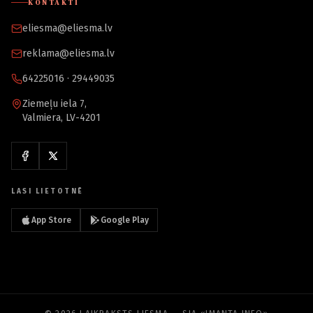
KONTAKTI
eliesma@eliesma.lv
reklama@eliesma.lv
64225016 · 29449035
Ziemeļu iela 7,
Valmiera, LV-4201
LASI LIETOTNĒ
App Store
Google Play