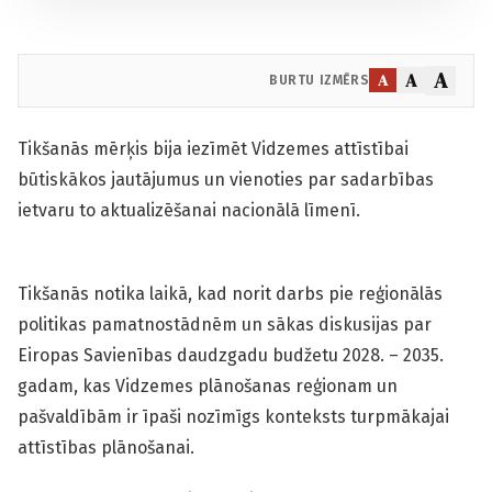
A
A
A
BURTU IZMĒRS
Tikšanās mērķis bija iezīmēt Vidzemes attīstībai
būtiskākos jautājumus un vienoties par sadarbības
ietvaru to aktualizēšanai nacionālā līmenī.
Tikšanās notika laikā, kad norit darbs pie reģionālās
politikas pamatnostādnēm un sākas diskusijas par
Eiropas Savienības daudzgadu budžetu 2028. – 2035.
gadam, kas Vidzemes plānošanas reģionam un
pašvaldībām ir īpaši nozīmīgs konteksts turpmākajai
attīstības plānošanai.