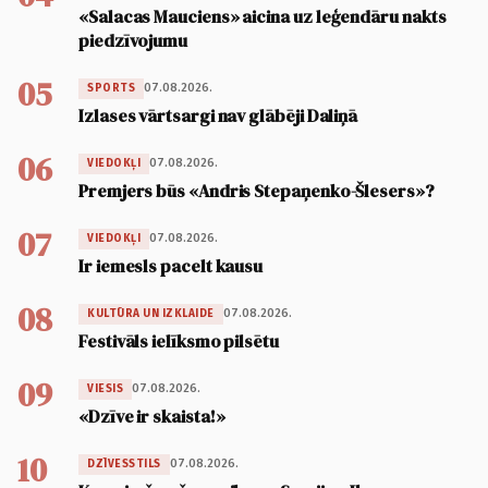
«Salacas Mauciens» aicina uz leģendāru nakts
piedzīvojumu
05
07.08.2026.
SPORTS
Izlases vārtsargi nav glābēji Daliņā
06
07.08.2026.
VIEDOKĻI
Premjers būs «Andris Stepaņenko-Šlesers»?
07
07.08.2026.
VIEDOKĻI
Ir iemesls pacelt kausu
08
07.08.2026.
KULTŪRA UN IZKLAIDE
Festivāls ielīksmo pilsētu
09
07.08.2026.
VIESIS
«Dzīve ir skaista!»
10
07.08.2026.
DZĪVESSTILS