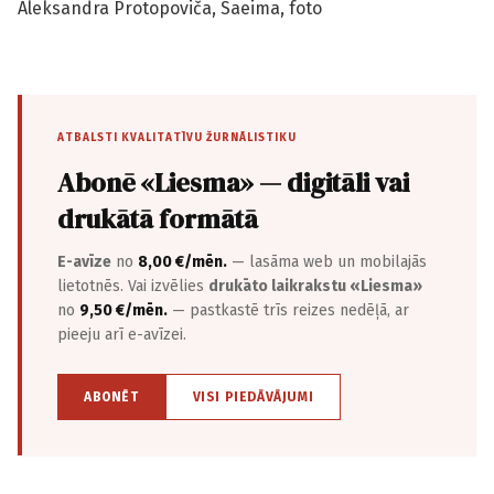
Aleksandra Protopoviča, Saeima, foto
ATBALSTI KVALITATĪVU ŽURNĀLISTIKU
Abonē «Liesma» — digitāli vai
drukātā formātā
E-avīze
no
8,00 €/mēn.
— lasāma web un mobilajās
lietotnēs. Vai izvēlies
drukāto laikrakstu «Liesma»
no
9,50 €/mēn.
— pastkastē trīs reizes nedēļā, ar
pieeju arī e-avīzei.
ABONĒT
VISI PIEDĀVĀJUMI