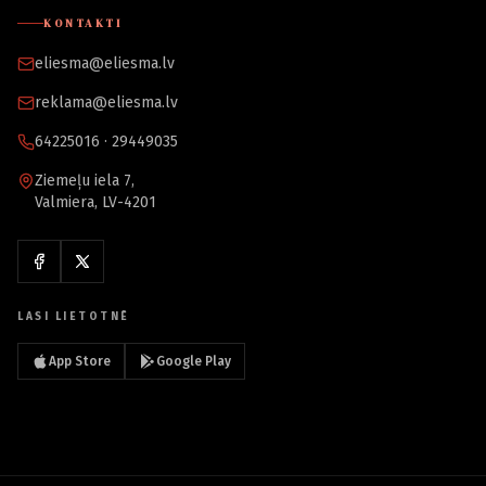
KONTAKTI
eliesma@eliesma.lv
reklama@eliesma.lv
64225016 · 29449035
Ziemeļu iela 7,
Valmiera, LV-4201
LASI LIETOTNĒ
App Store
Google Play