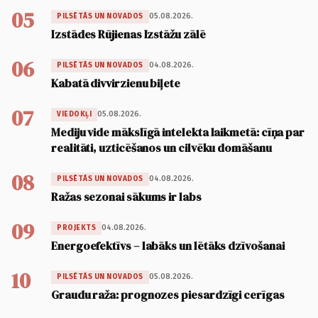
05
05.08.2026.
PILSĒTĀS UN NOVADOS
Izstādes Rūjienas Izstāžu zālē
06
04.08.2026.
PILSĒTĀS UN NOVADOS
Kabatā divvirzienu biļete
07
05.08.2026.
VIEDOKĻI
Mediju vide mākslīgā intelekta laikmetā: cīņa par
realitāti, uzticēšanos un cilvēku domāšanu
08
04.08.2026.
PILSĒTĀS UN NOVADOS
Ražas sezonai sākums ir labs
09
04.08.2026.
PROJEKTS
Energoefektīvs – labāks un lētāks dzīvošanai
10
05.08.2026.
PILSĒTĀS UN NOVADOS
Graudu raža: prognozes piesardzīgi cerīgas