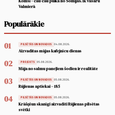
Komsi – čau-čau puika no Somijas. Ik vasaru
Valmierā
Populārākie
01
04.08.2026.
PILSĒTĀS UN NOVADOS
Aizvadītas mājas kafejnīcu dienas
02
05.08.2026.
PROJEKTS
Māja no salmu paneļiem šodien ir realitāte
03
05.08.2026.
PILSĒTĀS UN NOVADOS
Rūjienas aptiekai – 185
04
05.08.2026.
PILSĒTĀS UN NOVADOS
Krāšņi un skanīgi aizvadīti Rūjienas pilsētas
svētki