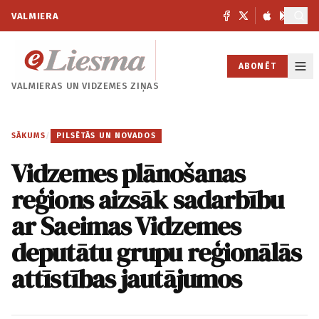
VALMIERA
ABONĒT
VALMIERAS UN
VIDZEMES ZIŅAS
SĀKUMS
/
PILSĒTĀS UN NOVADOS
Vidzemes plānošanas
reģions aizsāk sadarbību
ar Saeimas Vidzemes
deputātu grupu reģionālās
attīstības jautājumos