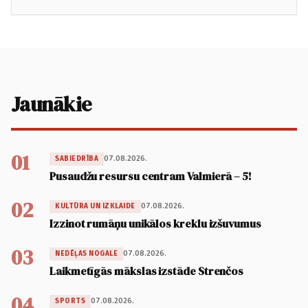
Jaunākie
01
07.08.2026.
SABIEDRĪBA
Pusaudžu resursu centram Valmierā – 5!
02
07.08.2026.
KULTŪRA UN IZKLAIDE
Izzinot rumāņu unikālos kreklu izšuvumus
03
07.08.2026.
NEDĒĻAS NOGALE
Laikmetīgās mākslas izstāde Strenčos
04
07.08.2026.
SPORTS