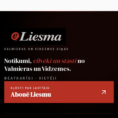
VALMIERAS UN VIDZEMES ZIŅAS
Notikumi,
cilvēki un stāsti
no
Valmieras un Vidzemes.
NEATKARĪGI · VIETĒJI
KĻŪSTI PAR LASĪTĀJU
Abonē Liesmu