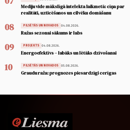
07
Mediju vide mākslīgā intelekta laikmetā: cīņa par
realitāti, uzticēšanos un cilvēku domāšanu
08
04.08.2026.
PILSĒTĀS UN NOVADOS
Ražas sezonai sākums ir labs
09
04.08.2026.
PROJEKTS
Energoefektīvs – labāks un lētāks dzīvošanai
10
05.08.2026.
PILSĒTĀS UN NOVADOS
Graudu raža: prognozes piesardzīgi cerīgas