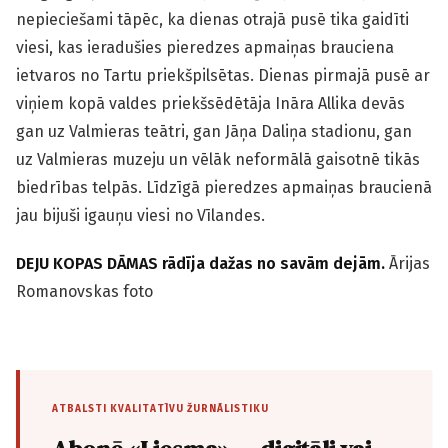
nepieciešami tāpēc, ka dienas otrajā pusē tika gaidīti
viesi, kas ieradušies pieredzes apmaiņas brauciena
ietvaros no Tartu priekšpilsētas. Dienas pirmajā pusē ar
viņiem kopā valdes priekšsēdētāja Ināra Allika devās
gan uz Valmieras teātri, gan Jāņa Daliņa stadionu, gan
uz Valmieras muzeju un vēlāk neformālā gaisotnē tikās
biedrības telpās. Līdzīgā pieredzes apmaiņas braucienā
jau bijuši igauņu viesi no Vīlandes.
DEJU KOPAS DĀMAS rādīja dažas no savām dejām.
Ārijas
Romanovskas foto
ATBALSTI KVALITATĪVU ŽURNĀLISTIKU