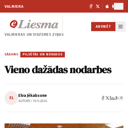
VALMIERA
ABONĒT
VALMIERAS UN
VIDZEMES ZIŅAS
SĀKUMS
/
PILSĒTĀS UN NOVADOS
Vieno dažādas nodarbes
Elva Jēkabsone
EL
AUTORS • 15.11.2024.