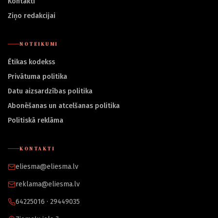
Kontakti
Ziņo redakcijai
NOTEIKUMI
Ētikas kodekss
Privātuma politika
Datu aizsardzības politika
Abonēšanas un atcelšanas politika
Politiskā reklāma
KONTAKTI
eliesma@eliesma.lv
reklama@eliesma.lv
64225016 · 29449035