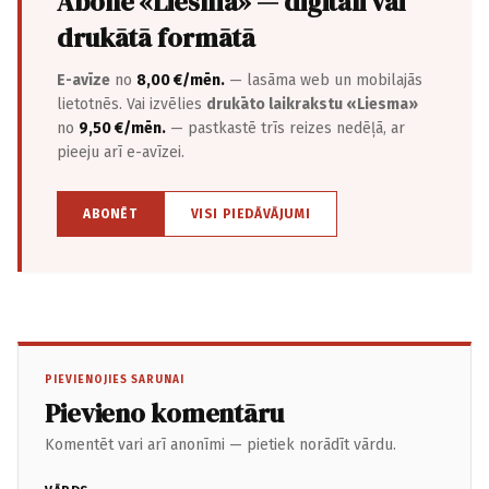
Abonē «Liesma» — digitāli vai
drukātā formātā
E-avīze
no
8,00 €/mēn.
— lasāma web un mobilajās
lietotnēs. Vai izvēlies
drukāto laikrakstu «Liesma»
no
9,50 €/mēn.
— pastkastē trīs reizes nedēļā, ar
pieeju arī e-avīzei.
ABONĒT
VISI PIEDĀVĀJUMI
PIEVIENOJIES SARUNAI
Pievieno komentāru
Komentēt vari arī anonīmi — pietiek norādīt vārdu.