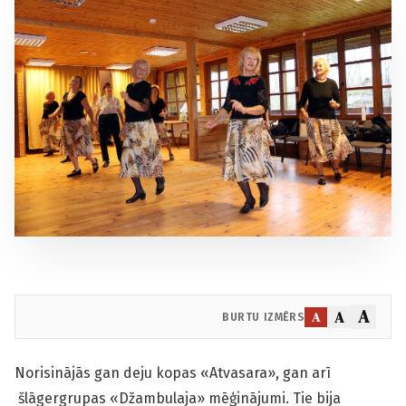
A
A
A
BURTU IZMĒRS
Norisinājās gan deju kopas «Atvasara», gan arī
šlāgergrupas «Džambulaja» mēģinājumi. Tie bija