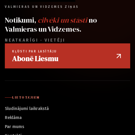
VALMIERAS UN VIDZEMES ZIŅAS
Notikumi,
cilvēki un stāsti
no
Valmieras un Vidzemes.
NEATKARĪGI · VIETĒJI
KĻŪSTI PAR LASĪTĀJU
Abonē Liesmu
LIETOTĀJIEM
Sludinājumi laikrakstā
Reklāma
Par mums