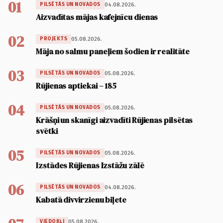
01
04.08.2026.
PILSĒTĀS UN NOVADOS
Aizvadītas mājas kafejnīcu dienas
02
05.08.2026.
PROJEKTS
Māja no salmu paneļiem šodien ir realitāte
03
05.08.2026.
PILSĒTĀS UN NOVADOS
Rūjienas aptiekai – 185
04
05.08.2026.
PILSĒTĀS UN NOVADOS
Krāšņi un skanīgi aizvadīti Rūjienas pilsētas
svētki
05
05.08.2026.
PILSĒTĀS UN NOVADOS
Izstādes Rūjienas Izstāžu zālē
06
04.08.2026.
PILSĒTĀS UN NOVADOS
Kabatā divvirzienu biļete
05.08.2026.
VIEDOKĻI