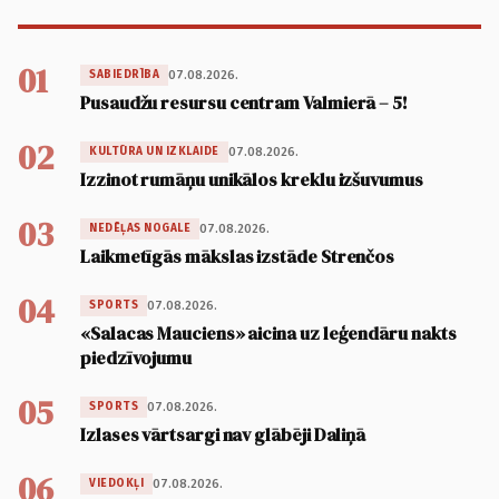
01
07.08.2026.
SABIEDRĪBA
Pusaudžu resursu centram Valmierā – 5!
02
07.08.2026.
KULTŪRA UN IZKLAIDE
Izzinot rumāņu unikālos kreklu izšuvumus
03
07.08.2026.
NEDĒĻAS NOGALE
Laikmetīgās mākslas izstāde Strenčos
04
07.08.2026.
SPORTS
«Salacas Mauciens» aicina uz leģendāru nakts
piedzīvojumu
05
07.08.2026.
SPORTS
Izlases vārtsargi nav glābēji Daliņā
06
07.08.2026.
VIEDOKĻI