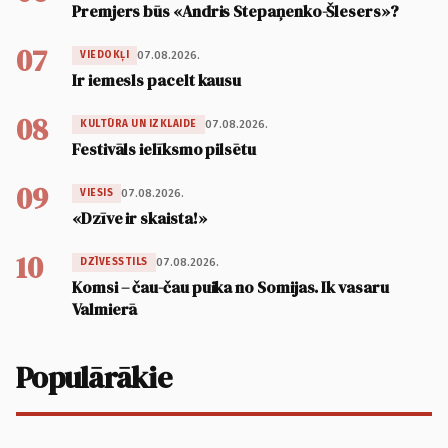
Premjers būs «Andris Stepaņenko-Šlesers»?
07
07.08.2026.
VIEDOKĻI
Ir iemesls pacelt kausu
08
07.08.2026.
KULTŪRA UN IZKLAIDE
Festivāls ielīksmo pilsētu
09
07.08.2026.
VIESIS
«Dzīve ir skaista!»
10
07.08.2026.
DZĪVESSTILS
Komsi – čau-čau puika no Somijas. Ik vasaru
Valmierā
Populārākie