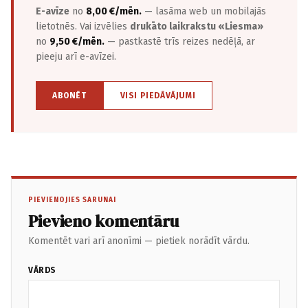
E-avīze
no
8,00 €/mēn.
— lasāma web un mobilajās
lietotnēs. Vai izvēlies
drukāto laikrakstu «Liesma»
no
9,50 €/mēn.
— pastkastē trīs reizes nedēļā, ar
pieeju arī e-avīzei.
ABONĒT
VISI PIEDĀVĀJUMI
PIEVIENOJIES SARUNAI
Pievieno komentāru
Komentēt vari arī anonīmi — pietiek norādīt vārdu.
VĀRDS