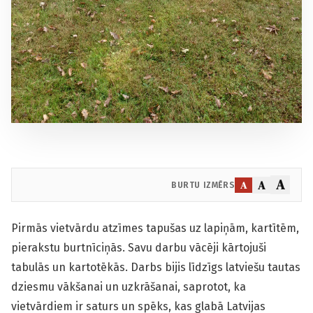
A
A
A
BURTU IZMĒRS
Pirmās vietvārdu atzīmes tapušas uz lapiņām, kartītēm,
pierakstu burtnīciņās. Savu darbu vācēji kārtojuši
tabulās un kartotēkās. Darbs bijis līdzīgs latviešu tautas
dziesmu vākšanai un uzkrāšanai, saprotot, ka
vietvārdiem ir saturs un spēks, kas glabā Latvijas