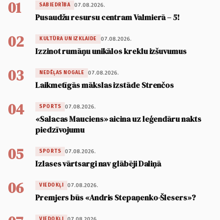
01
07.08.2026.
SABIEDRĪBA
Pusaudžu resursu centram Valmierā – 5!
02
07.08.2026.
KULTŪRA UN IZKLAIDE
Izzinot rumāņu unikālos kreklu izšuvumus
03
07.08.2026.
NEDĒĻAS NOGALE
Laikmetīgās mākslas izstāde Strenčos
04
07.08.2026.
SPORTS
«Salacas Mauciens» aicina uz leģendāru nakts
piedzīvojumu
05
07.08.2026.
SPORTS
Izlases vārtsargi nav glābēji Daliņā
06
07.08.2026.
VIEDOKĻI
Premjers būs «Andris Stepaņenko-Šlesers»?
07.08.2026.
VIEDOKĻI