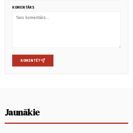
KOMENTĀRS
KOMENTĒT
Jaunākie