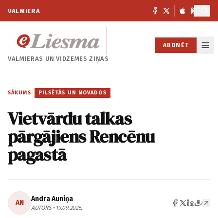
VALMIERA
ABONĒT
VALMIERAS UN
VIDZEMES ZIŅAS
SĀKUMS
/
PILSĒTĀS UN NOVADOS
Vietvārdu talkas
pārgājiens Rencēnu
pagastā
Andra Auniņa
AN
AUTORS • 19.09.2025.