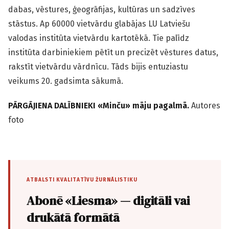
dabas, vēstures, ģeogrāfijas, kultūras un sadzīves
stāstus. Ap 60000 vietvārdu glabājas LU Latviešu
valodas institūta vietvārdu kartotēkā. Tie palīdz
institūta darbiniekiem pētīt un precizēt vēstures datus,
rakstīt vietvārdu vārdnīcu. Tāds bijis entuziastu
veikums 20. gadsimta sākumā.
PĀRGĀJIENA DALĪBNIEKI «Minču» māju pagalmā.
Autores
foto
ATBALSTI KVALITATĪVU ŽURNĀLISTIKU
Abonē «Liesma» — digitāli vai
drukātā formātā