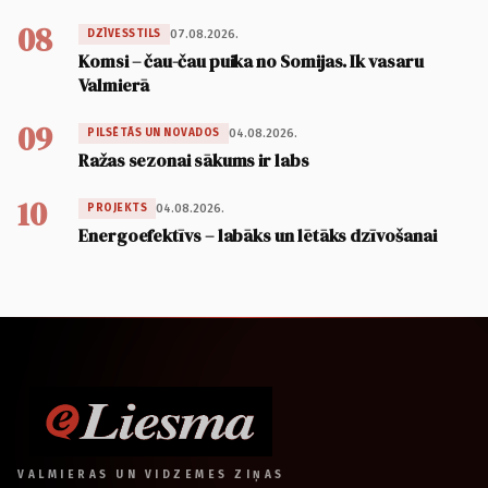
08
07.08.2026.
DZĪVESSTILS
Komsi – čau-čau puika no Somijas. Ik vasaru
Valmierā
09
04.08.2026.
PILSĒTĀS UN NOVADOS
Ražas sezonai sākums ir labs
10
04.08.2026.
PROJEKTS
Energoefektīvs – labāks un lētāks dzīvošanai
VALMIERAS UN VIDZEMES ZIŅAS