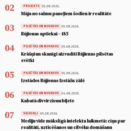
02
05.08.2026.
PROJEKTS
Māja no salmu paneļiem šodien ir realitāte
03
05.08.2026.
PILSĒTĀS UN NOVADOS
Rūjienas aptiekai – 185
04
05.08.2026.
PILSĒTĀS UN NOVADOS
Krāšņi un skanīgi aizvadīti Rūjienas pilsētas
svētki
05
05.08.2026.
PILSĒTĀS UN NOVADOS
Izstādes Rūjienas Izstāžu zālē
06
04.08.2026.
PILSĒTĀS UN NOVADOS
Kabatā divvirzienu biļete
07
05.08.2026.
VIEDOKĻI
Mediju vide mākslīgā intelekta laikmetā: cīņa par
realitāti, uzticēšanos un cilvēku domāšanu