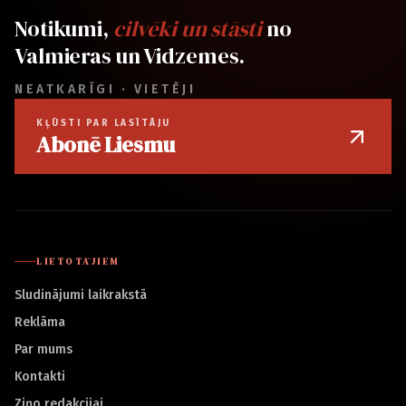
Notikumi,
cilvēki un stāsti
no
Valmieras un Vidzemes.
NEATKARĪGI · VIETĒJI
KĻŪSTI PAR LASĪTĀJU
Abonē Liesmu
LIETOTĀJIEM
Sludinājumi laikrakstā
Reklāma
Par mums
Kontakti
Ziņo redakcijai