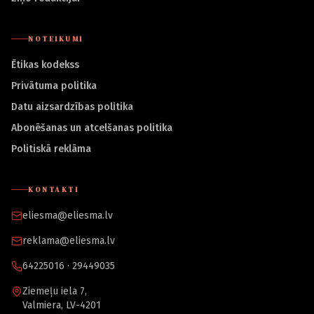
NOTEIKUMI
Ētikas kodekss
Privātuma politika
Datu aizsardzības politika
Abonēšanas un atcelšanas politika
Politiskā reklāma
KONTAKTI
eliesma@eliesma.lv
reklama@eliesma.lv
64225016 · 29449035
Ziemeļu iela 7,
Valmiera, LV-4201