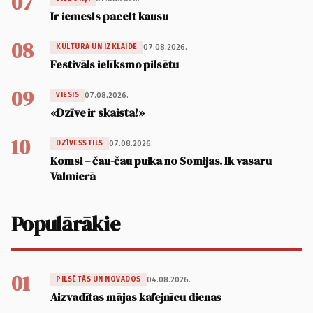
07
Ir iemesls pacelt kausu
08
07.08.2026.
KULTŪRA UN IZKLAIDE
Festivāls ielīksmo pilsētu
09
07.08.2026.
VIESIS
«Dzīve ir skaista!»
10
07.08.2026.
DZĪVESSTILS
Komsi – čau-čau puika no Somijas. Ik vasaru
Valmierā
Populārākie
01
04.08.2026.
PILSĒTĀS UN NOVADOS
Aizvadītas mājas kafejnīcu dienas