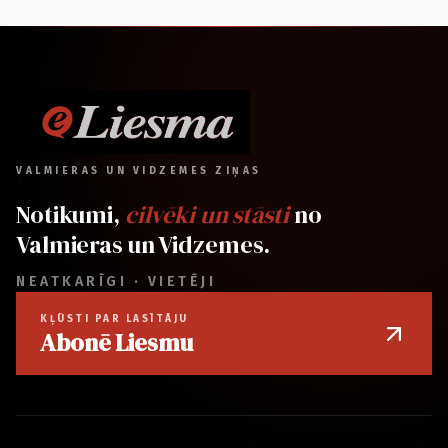
VALMIERAS UN VIDZEMES ZIŅAS
Notikumi,
cilvēki un stāsti
no
Valmieras un Vidzemes.
NEATKARĪGI · VIETĒJI
KĻŪSTI PAR LASĪTĀJU
Abonē Liesmu