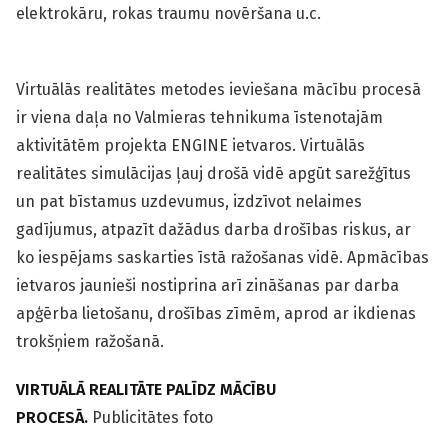
elektrokāru, rokas traumu novēršana u.c.
Virtuālās realitātes metodes ieviešana mācību procesā
ir viena daļa no Valmieras tehnikuma īstenotajām
aktivitātēm projekta ENGINE ietvaros. Virtuālās
realitātes simulācijas ļauj drošā vidē apgūt sarežģītus
un pat bīstamus uzdevumus, izdzīvot nelaimes
gadījumus, atpazīt dažādus darba drošības riskus, ar
ko iespējams saskarties īstā ražošanas vidē. Apmācības
ietvaros jaunieši nostiprina arī zināšanas par darba
apģērba lietošanu, drošības zīmēm, aprod ar ikdienas
trokšņiem ražošanā.
VIRTUĀLĀ REALITĀTE PALĪDZ MĀCĪBU
PROCESĀ.
Publicitātes foto