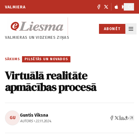
VALMIERA
ABONĒT
VALMIERAS UN
VIDZEMES ZIŅAS
SĀKUMS
/
PILSĒTĀS UN NOVADOS
Virtuālā realitāte
apmācības procesā
Guntis Vīksna
GU
AUTORS • 22.11.2024.