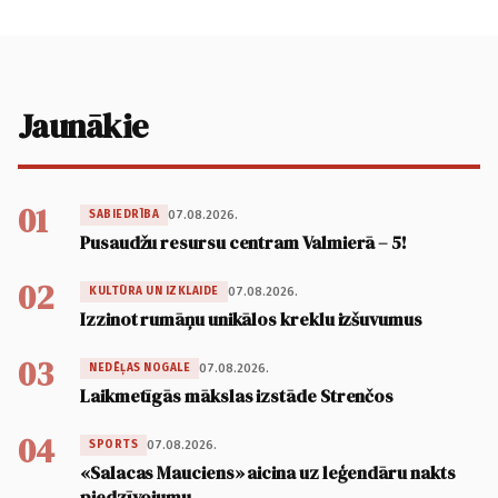
Jaunākie
01
07.08.2026.
SABIEDRĪBA
Pusaudžu resursu centram Valmierā – 5!
02
07.08.2026.
KULTŪRA UN IZKLAIDE
Izzinot rumāņu unikālos kreklu izšuvumus
03
07.08.2026.
NEDĒĻAS NOGALE
Laikmetīgās mākslas izstāde Strenčos
04
07.08.2026.
SPORTS
«Salacas Mauciens» aicina uz leģendāru nakts
piedzīvojumu