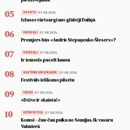
05
07.08.2026.
SPORTS
Izlases vārtsargi nav glābēji Daliņā
06
07.08.2026.
VIEDOKĻI
Premjers būs «Andris Stepaņenko-Šlesers»?
07
07.08.2026.
VIEDOKĻI
Ir iemesls pacelt kausu
08
07.08.2026.
KULTŪRA UN IZKLAIDE
Festivāls ielīksmo pilsētu
09
07.08.2026.
VIESIS
«Dzīve ir skaista!»
10
07.08.2026.
DZĪVESSTILS
Komsi – čau-čau puika no Somijas. Ik vasaru
Valmierā