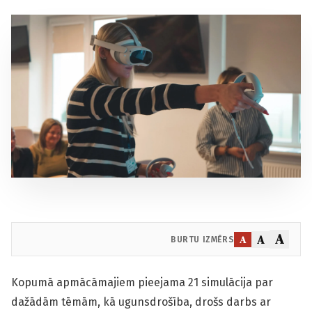
A
A
A
BURTU IZMĒRS
Kopumā apmācāmajiem pieejama 21 simulācija par
dažādām tēmām, kā ugunsdrošība, drošs darbs ar