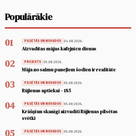
Populārākie
01
04.08.2026.
PILSĒTĀS UN NOVADOS
Aizvadītas mājas kafejnīcu dienas
02
05.08.2026.
PROJEKTS
Māja no salmu paneļiem šodien ir realitāte
03
05.08.2026.
PILSĒTĀS UN NOVADOS
Rūjienas aptiekai – 185
04
05.08.2026.
PILSĒTĀS UN NOVADOS
Krāšņi un skanīgi aizvadīti Rūjienas pilsētas
svētki
05
05.08.2026.
PILSĒTĀS UN NOVADOS