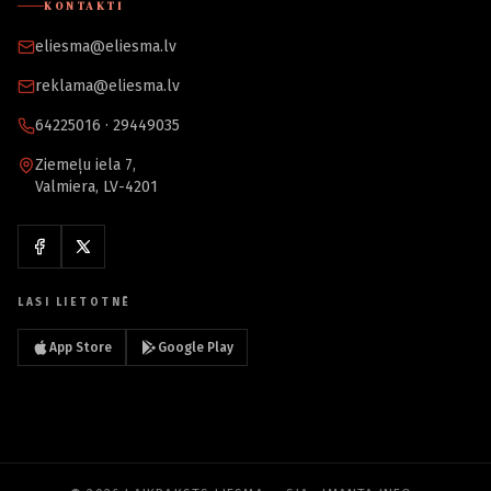
KONTAKTI
eliesma@eliesma.lv
reklama@eliesma.lv
64225016 · 29449035
Ziemeļu iela 7,
Valmiera, LV-4201
LASI LIETOTNĒ
App Store
Google Play