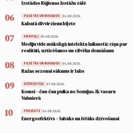
Izstādes Rūjienas Izstāžu zālē
06
04.08.2026.
PILSĒTĀS UN NOVADOS
Kabatā divvirzienu biļete
07
05.08.2026.
VIEDOKĻI
Mediju vide mākslīgā intelekta laikmetā: cīņa par
realitāti, uzticēšanos un cilvēku domāšanu
08
04.08.2026.
PILSĒTĀS UN NOVADOS
Ražas sezonai sākums ir labs
09
07.08.2026.
DZĪVESSTILS
Komsi – čau-čau puika no Somijas. Ik vasaru
Valmierā
10
04.08.2026.
PROJEKTS
Energoefektīvs – labāks un lētāks dzīvošanai