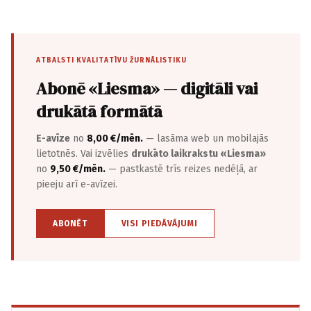
ATBALSTI KVALITATĪVU ŽURNĀLISTIKU
Abonē «Liesma» — digitāli vai
drukātā formātā
E-avīze
no
8,00 €/mēn.
— lasāma web un mobilajās
lietotnēs. Vai izvēlies
drukāto laikrakstu «Liesma»
no
9,50 €/mēn.
— pastkastē trīs reizes nedēļā, ar
pieeju arī e-avīzei.
ABONĒT
VISI PIEDĀVĀJUMI