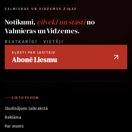
VALMIERAS UN VIDZEMES ZIŅAS
Notikumi,
cilvēki un stāsti
no
Valmieras un Vidzemes.
NEATKARĪGI · VIETĒJI
KĻŪSTI PAR LASĪTĀJU
Abonē Liesmu
LIETOTĀJIEM
Sludinājumi laikrakstā
Reklāma
Par mums