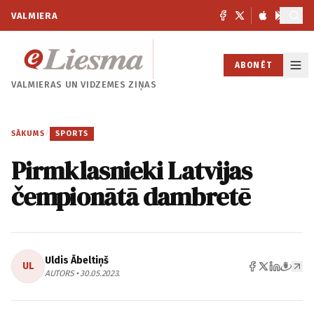
VALMIERA
ABONĒT
VALMIERAS UN
VIDZEMES ZIŅAS
SĀKUMS
/
SPORTS
Pirmklasnieki Latvijas
čempionātā dambretē
Uldis Ābeltiņš
UL
AUTORS • 30.05.2023.