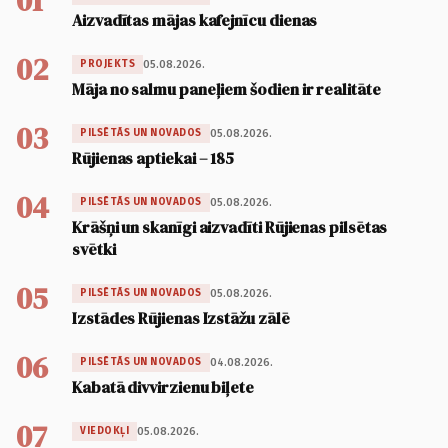
01
Aizvadītas mājas kafejnīcu dienas
02
05.08.2026.
PROJEKTS
Māja no salmu paneļiem šodien ir realitāte
03
05.08.2026.
PILSĒTĀS UN NOVADOS
Rūjienas aptiekai – 185
04
05.08.2026.
PILSĒTĀS UN NOVADOS
Krāšņi un skanīgi aizvadīti Rūjienas pilsētas
svētki
05
05.08.2026.
PILSĒTĀS UN NOVADOS
Izstādes Rūjienas Izstāžu zālē
06
04.08.2026.
PILSĒTĀS UN NOVADOS
Kabatā divvirzienu biļete
07
05.08.2026.
VIEDOKĻI