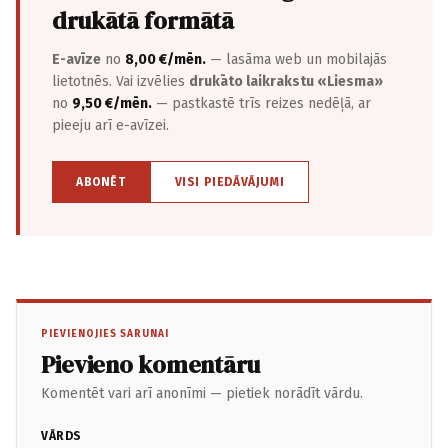
drukātā formātā
E-avīze
no
8,00 €/mēn.
— lasāma web un mobilajās
lietotnēs. Vai izvēlies
drukāto laikrakstu «Liesma»
no
9,50 €/mēn.
— pastkastē trīs reizes nedēļā, ar
pieeju arī e-avīzei.
ABONĒT
VISI PIEDĀVĀJUMI
PIEVIENOJIES SARUNAI
Pievieno komentāru
Komentēt vari arī anonīmi — pietiek norādīt vārdu.
VĀRDS