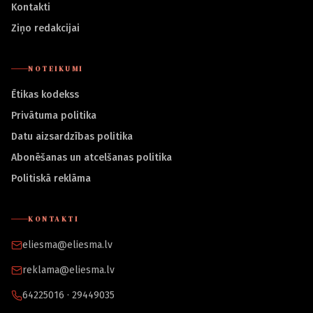
Kontakti
Ziņo redakcijai
NOTEIKUMI
Ētikas kodekss
Privātuma politika
Datu aizsardzības politika
Abonēšanas un atcelšanas politika
Politiskā reklāma
KONTAKTI
eliesma@eliesma.lv
reklama@eliesma.lv
64225016 · 29449035