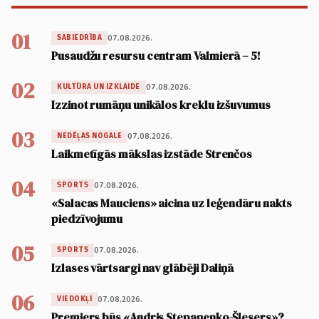
01
07.08.2026.
SABIEDRĪBA
Pusaudžu resursu centram Valmierā – 5!
02
07.08.2026.
KULTŪRA UN IZKLAIDE
Izzinot rumāņu unikālos kreklu izšuvumus
03
07.08.2026.
NEDĒĻAS NOGALE
Laikmetīgās mākslas izstāde Strenčos
04
07.08.2026.
SPORTS
«Salacas Mauciens» aicina uz leģendāru nakts
piedzīvojumu
05
07.08.2026.
SPORTS
Izlases vārtsargi nav glābēji Daliņā
06
07.08.2026.
VIEDOKĻI
Premjers būs «Andris Stepaņenko-Šlesers»?