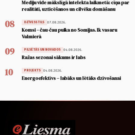
Mediju vide mākslīgā intelekta laikmetā: cīņa par
realitāti, uzticēšanos un cilvēku domāšanu
08
07.08.2026.
DZĪVESSTILS
Komsi – čau-čau puika no Somijas. Ik vasaru
Valmierā
09
04.08.2026.
PILSĒTĀS UN NOVADOS
Ražas sezonai sākums ir labs
10
04.08.2026.
PROJEKTS
Energoefektīvs – labāks un lētāks dzīvošanai