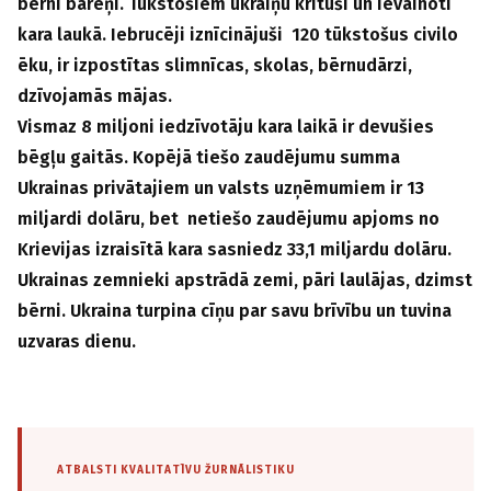
bērni bāreņi. Tūkstošiem ukraiņu krituši un ievainoti
kara laukā. Iebrucēji iznīcinājuši 120 tūkstošus civilo
ēku, ir izpostītas slimnīcas, skolas, bērnudārzi,
dzīvojamās mājas.
Vismaz 8 miljoni iedzīvotāju kara laikā ir devušies
bēgļu gaitās. Kopējā tiešo zaudējumu summa
Ukrainas privātajiem un valsts uzņēmumiem ir 13
miljardi dolāru, bet netiešo zaudējumu apjoms no
Krievijas izraisītā kara sasniedz 33,1 miljardu dolāru.
Ukrainas zemnieki apstrādā zemi, pāri laulājas, dzimst
bērni. Ukraina turpina cīņu par savu brīvību un tuvina
uzvaras dienu.
ATBALSTI KVALITATĪVU ŽURNĀLISTIKU