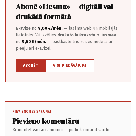
Abonē «Liesma» — digitāli vai
drukātā formātā
E-avīze
no
8,00 €/mēn.
— lasāma web un mobilajās
lietotnēs. Vai izvēlies
drukāto laikrakstu «Liesma»
no
9,50 €/mēn.
— pastkastē trīs reizes nedēļā, ar
pieeju arī e-avīzei.
ABONĒT
VISI PIEDĀVĀJUMI
PIEVIENOJIES SARUNAI
Pievieno komentāru
Komentēt vari arī anonīmi — pietiek norādīt vārdu.