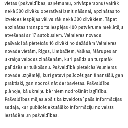
vietas (pašvaldības, uzņēmumu, privātpersonu) vairāk
nekā 500 cilvēku operatīvai izmitināšanai, apzinātas to
izveides iespējas vēl vairāk nekā 300 cilvēkiem. Tāpat
apzinātas transporta iespējas 400 patvēruma meklētāju
atvešanai ar 17 autobusiem. Valmieras novada
pašvaldībā pieteicās 16 cilvēki no dažādām Valmieras
novada vietām, Rīgas, Limbažiem, Valkas, Mārupes ar
ukraiņu valodas zināšanām, kuri palīdz un turpmāk
palīdzēs ar tulkošanu. Pašvaldībā pieteicās Valmieras
novada uzņēmēji, kuri gatavi palīdzēt gan finansiāli, gan
praktiski, gan nodrošināt darbavietas. Pašvaldība
plānoja, kā ukraiņu bērniem nodrošināt izglītību.
Pašvaldības mājaslapā tika izveidota īpaša informācijas
sadaļa, kur publicēt aktuālāko informāciju no valsts
iestādēm un pašvaldības.