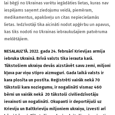
lai bēgļi no Ukrainas varētu iegādāties lietas, kuras nav
iespējams saņemt ziedojumu veidā, piemēram,
medikamentus, apakšveļu un citas nepieciešamās
lietas. Iedzīvotāji tika aicināti nodot apģērbu un apavus,
kas tiks nodoti no Ukrainas iebraukušajiem patvēruma
meklētājiem.
NESALAUZTĀ. 2022. gada 24. februārī Krievijas armija
iebruka Ukrainā. Brīvā valsts tika ierauta karā.
Tūkstošiem ukraiņu devās aizstāvēt savu zemi, miljoni
kļuva par viņu stipro aizmuguri. Gada laikā valsts ir
kara plosīta un postīta. Reģistrēti vairāk nekā 70
tūkstoši kara noziegumu, ir nogalināti vismaz 460
bērni un vairāk nekā 20 tūkstoši civiliedzīvotāju
ievainoti un nogalināti. Okupanti ir deportējuši uz
Krieviju un Baltkrieviju miljoniem ukraiņu, izvesti arī