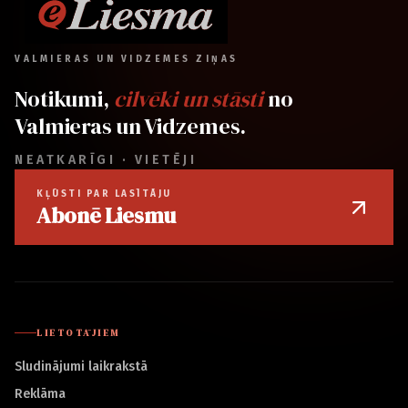
VALMIERAS UN VIDZEMES ZIŅAS
Notikumi,
cilvēki un stāsti
no
Valmieras un Vidzemes.
NEATKARĪGI · VIETĒJI
KĻŪSTI PAR LASĪTĀJU
Abonē Liesmu
LIETOTĀJIEM
Sludinājumi laikrakstā
Reklāma