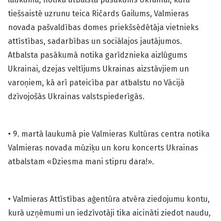
tiešsaistē uzrunu teica Ričards Gailums, Valmieras
novada pašvaldības domes priekšsēdētāja vietnieks
attīstības, sadarbības un sociālajos jautājumos.
Atbalsta pasākumā notika garīdznieka aizlūgums
Ukrainai, dzejas veltījums Ukrainas aizstāvjiem un
varoņiem, kā arī pateicība par atbalstu no Vācijā
dzīvojošās Ukrainas valstspiederīgās.
• 9. martā laukumā pie Valmieras Kultūras centra notika
Valmieras novada mūziķu un koru koncerts Ukrainas
atbalstam «Dziesma mani stipru dara!».
• Valmieras Attīstības aģentūra atvēra ziedojumu kontu,
kurā uzņēmumi un iedzīvotāji tika aicināti ziedot naudu,