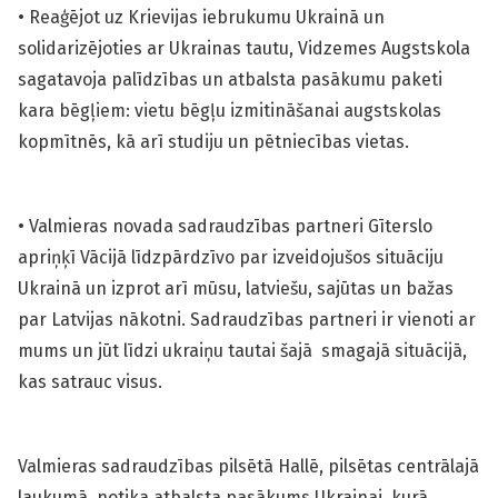
• Reaģējot uz Krievijas iebrukumu Ukrainā un
solidarizējoties ar Ukrainas tautu, Vidzemes Augstskola
sagatavoja palīdzības un atbalsta pasākumu paketi
kara bēgļiem: vietu bēgļu izmitināšanai augstskolas
kopmītnēs, kā arī studiju un pētniecības vietas.
• Valmieras novada sadraudzības partneri Gīterslo
apriņķī Vācijā līdzpārdzīvo par izveidojušos situāciju
Ukrainā un izprot arī mūsu, latviešu, sajūtas un bažas
par Latvijas nākotni. Sadraudzības partneri ir vienoti ar
mums un jūt līdzi ukraiņu tautai šajā smagajā situācijā,
kas satrauc visus.
Valmieras sadraudzības pilsētā Hallē, pilsētas centrālajā
laukumā, notika atbalsta pasākums Ukrainai, kurā