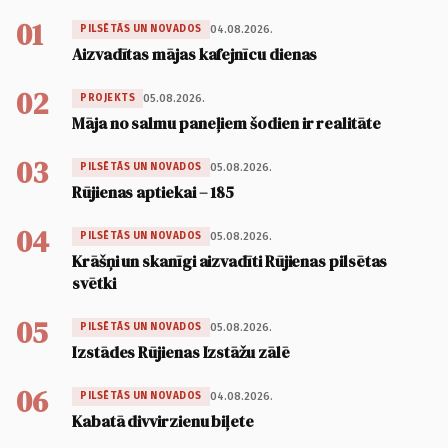
01
04.08.2026.
PILSĒTĀS UN NOVADOS
Aizvadītas mājas kafejnīcu dienas
02
05.08.2026.
PROJEKTS
Māja no salmu paneļiem šodien ir realitāte
03
05.08.2026.
PILSĒTĀS UN NOVADOS
Rūjienas aptiekai – 185
04
05.08.2026.
PILSĒTĀS UN NOVADOS
Krāšņi un skanīgi aizvadīti Rūjienas pilsētas
svētki
05
05.08.2026.
PILSĒTĀS UN NOVADOS
Izstādes Rūjienas Izstāžu zālē
06
04.08.2026.
PILSĒTĀS UN NOVADOS
Kabatā divvirzienu biļete