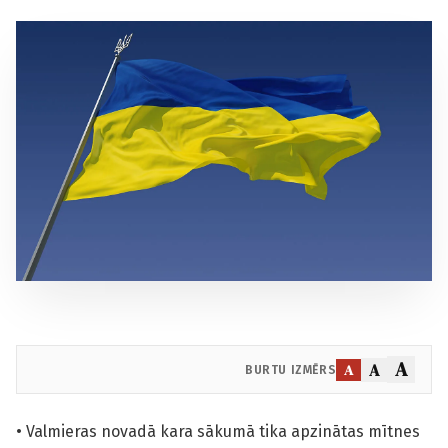
A
A
A
BURTU IZMĒRS
• Valmieras novadā kara sākumā tika apzinātas mītnes