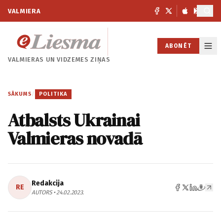
VALMIERA
ABONĒT
VALMIERAS UN
VIDZEMES ZIŅAS
SĀKUMS
/
POLITIKA
Atbalsts Ukrainai
Valmieras novadā
Redakcija
RE
AUTORS • 24.02.2023.