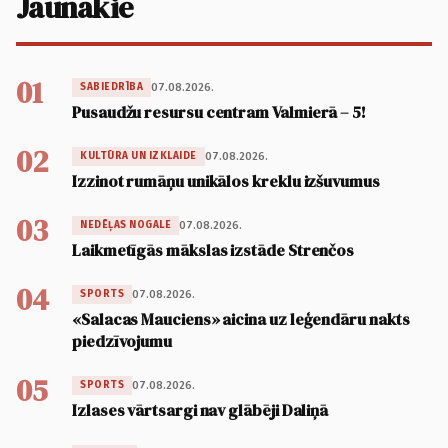
Jaunākie
01
07.08.2026.
SABIEDRĪBA
Pusaudžu resursu centram Valmierā – 5!
02
07.08.2026.
KULTŪRA UN IZKLAIDE
Izzinot rumāņu unikālos kreklu izšuvumus
03
07.08.2026.
NEDĒĻAS NOGALE
Laikmetīgās mākslas izstāde Strenčos
04
07.08.2026.
SPORTS
«Salacas Mauciens» aicina uz leģendāru nakts
piedzīvojumu
05
07.08.2026.
SPORTS
Izlases vārtsargi nav glābēji Daliņā