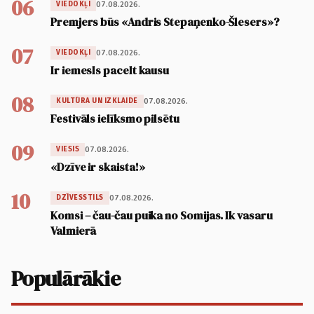
06
07.08.2026.
VIEDOKĻI
Premjers būs «Andris Stepaņenko-Šlesers»?
07
07.08.2026.
VIEDOKĻI
Ir iemesls pacelt kausu
08
07.08.2026.
KULTŪRA UN IZKLAIDE
Festivāls ielīksmo pilsētu
09
07.08.2026.
VIESIS
«Dzīve ir skaista!»
10
07.08.2026.
DZĪVESSTILS
Komsi – čau-čau puika no Somijas. Ik vasaru
Valmierā
Populārākie