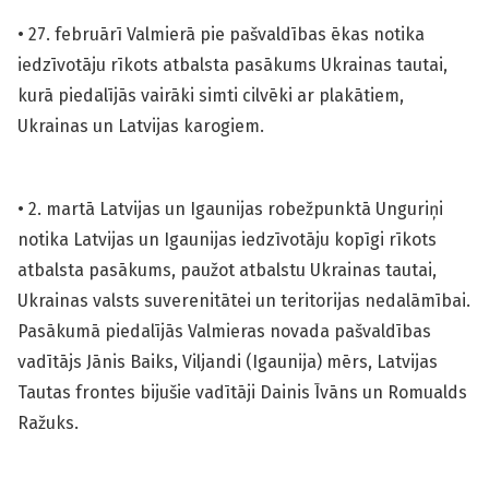
• 27. februārī Valmierā pie pašvaldības ēkas notika
iedzīvotāju rīkots atbalsta pasākums Ukrainas tautai,
kurā piedalījās vairāki simti cilvēki ar plakātiem,
Ukrainas un Latvijas karogiem.
• 2. martā Latvijas un Igaunijas robežpunktā Unguriņi
notika Latvijas un Igaunijas iedzīvotāju kopīgi rīkots
atbalsta pasākums, paužot atbalstu Ukrainas tautai,
Ukrainas valsts suverenitātei un teritorijas nedalāmībai.
Pasākumā piedalījās Valmieras novada pašvaldības
vadītājs Jānis Baiks, Viljandi (Igaunija) mērs, Latvijas
Tautas frontes bijušie vadītāji Dainis Īvāns un Romualds
Ražuks.