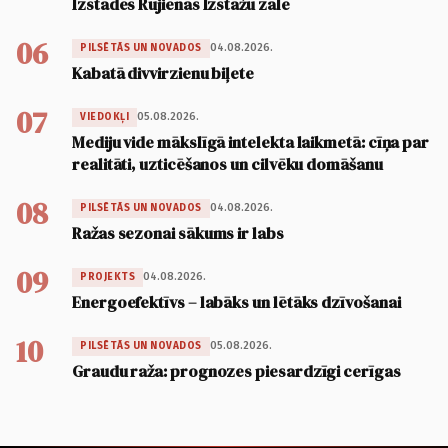
Izstādes Rūjienas Izstāžu zālē
06
04.08.2026.
PILSĒTĀS UN NOVADOS
Kabatā divvirzienu biļete
07
05.08.2026.
VIEDOKĻI
Mediju vide mākslīgā intelekta laikmetā: cīņa par
realitāti, uzticēšanos un cilvēku domāšanu
08
04.08.2026.
PILSĒTĀS UN NOVADOS
Ražas sezonai sākums ir labs
09
04.08.2026.
PROJEKTS
Energoefektīvs – labāks un lētāks dzīvošanai
10
05.08.2026.
PILSĒTĀS UN NOVADOS
Graudu raža: prognozes piesardzīgi cerīgas