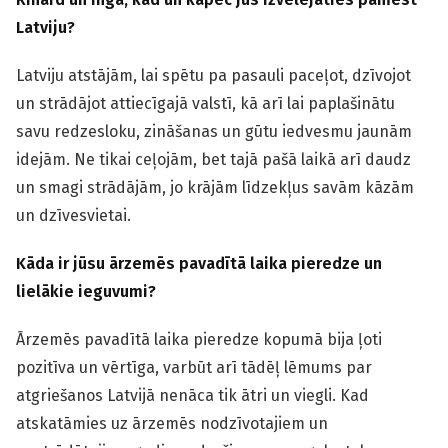
Latviju?
Latviju atstājām, lai spētu pa pasauli paceļot, dzīvojot
un strādājot attiecīgajā valstī, kā arī lai paplašinātu
savu redzesloku, zināšanas un gūtu iedvesmu jaunām
idejām. Ne tikai ceļojām, bet tajā pašā laikā arī daudz
un smagi strādājām, jo krājām līdzekļus savām kāzām
un dzīvesvietai.
Kāda ir jūsu ārzemēs pavadītā laika pieredze un
lielākie ieguvumi?
Ārzemēs pavadītā laika pieredze kopumā bija ļoti
pozitīva un vērtīga, varbūt arī tādēļ lēmums par
atgriešanos Latvijā nenāca tik ātri un viegli. Kad
atskatāmies uz ārzemēs nodzīvotajiem un