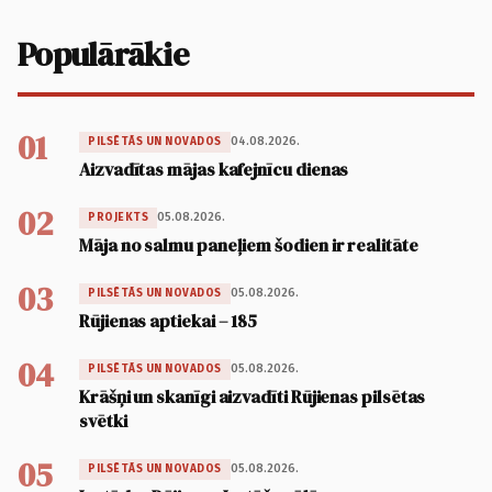
Populārākie
01
04.08.2026.
PILSĒTĀS UN NOVADOS
Aizvadītas mājas kafejnīcu dienas
02
05.08.2026.
PROJEKTS
Māja no salmu paneļiem šodien ir realitāte
03
05.08.2026.
PILSĒTĀS UN NOVADOS
Rūjienas aptiekai – 185
04
05.08.2026.
PILSĒTĀS UN NOVADOS
Krāšņi un skanīgi aizvadīti Rūjienas pilsētas
svētki
05
05.08.2026.
PILSĒTĀS UN NOVADOS