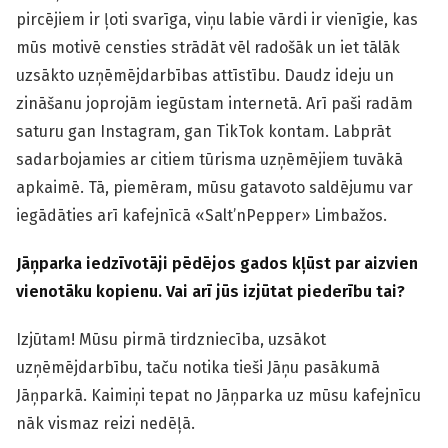
pircējiem ir ļoti svarīga, viņu labie vārdi ir vienīgie, kas
mūs motivē censties strādāt vēl radošāk un iet tālāk
uzsākto uzņēmējdarbības attīstību. Daudz ideju un
zināšanu joprojām iegūstam internetā. Arī paši radām
saturu gan Instagram, gan TikTok kontam. Labprāt
sadarbojamies ar citiem tūrisma uzņēmējiem tuvākā
apkaimē. Tā, piemēram, mūsu gatavoto saldējumu var
iegādāties arī kafejnīcā «Salt’nPepper» Limbažos.
Jāņparka iedzīvotāji pēdējos gados kļūst par aizvien
vienotāku kopienu. Vai arī jūs izjūtat piederību tai?
Izjūtam! Mūsu pirmā tirdzniecība, uzsākot
uzņēmējdarbību, taču notika tieši Jāņu pasākumā
Jāņparkā. Kaimiņi tepat no Jāņparka uz mūsu kafejnīcu
nāk vismaz reizi nedēļā.