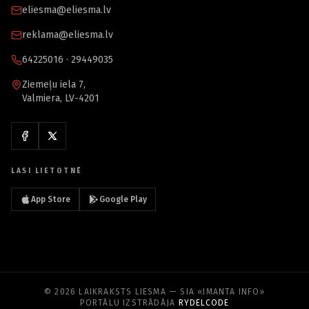
eliesma@eliesma.lv
reklama@eliesma.lv
64225016 · 29449035
Ziemeļu iela 7,
Valmiera, LV-4201
LASI LIETOTNĒ
App Store
Google Play
© 2026 LAIKRAKSTS LIESMA — SIA «IMANTA INFO»
PORTĀLU IZSTRĀDĀJA
RYDELCODE