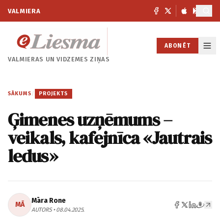
VALMIERA
ABONĒT
VALMIERAS UN
VIDZEMES ZIŅAS
SĀKUMS
/
PROJEKTS
Ģimenes uzņēmums –
veikals, kafejnīca «Jautrais
ledus»
Māra Rone
MĀ
AUTORS • 08.04.2025.