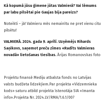
Kā kopumā jūsu ģimene jūtas Valmierā? Vai lēmums
par labu pilsētai pie Gaujas bija pareizs?
Noteikti – jā! Valmieru mēs nemainītu ne pret vienu citu
pilsētu!
VALMIERĀ. 2024. gada 9. aprīlī. Uzņēmējs Rihards
Saņikovs, saņemot preču zīmes «Radīts Valmieras
novadā» lietošanas tiesības.
Ārijas Romanovskas foto
Projektu finansē Mediju atbalsta fonds no Latvijas
valsts budžeta līdzekļiem.Par projekta «Vidzemnieka
kods» saturu atbild projekta īstenotāja SIA «Imanta
info».Projekta Nr. 2024.LV/RMA/1.6.1/007