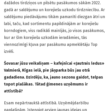
dažādos tirdziņos un pilsētu pasākumos sākām 2022.
gadā ar saldējumu un korejiešu uzkodu tirdzniecību. Ar
saldējumu piedāvājumu tikām pamanīti diezgan ātri un
labi, taču, kad sortimentu papildinājām ar korejiešu
korndogiem, viss radikāli mainījās, jo visos pasākumos,
kur ar šīm korejiešu uzkodām ieradāmies, tās
viennozīmīgi kļuva par pasākumu apmeklētāju Top
izvēli.
Šovasar jūsu veikaliņam – kafejnīcai «Jautrais ledus»
Valmierā, Rīgas ielā, pie Jāņparka būs jau otrā
gadadiena. Dzirdēju, ka, jauno sezonu gaidot, telpas
topot plašākas. Tātad ģimenes uzņēmums ir
attīstībā?
Esam nepārtrauktā attīstībā. Uzņēmējdarbību
paplašinām, īstenojot arvien jaunas idejas un