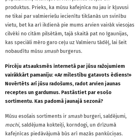
produktus. Prieks, ka mūsu kafejnīca nu jau ir kļuvusi
ne tikai par valmieriešu iecienītu tikšanās un svinību
vietu, bet ka arī ikdienā pie mums arvien vairāk viesojas
cilvēki no citām pilsētām, tajā skaitā pat no Igaunijas,
kas speciāli mēro garo ceļu uz Valmieru tādēļ, lai šeit
nobaudītu mūsu
smash
burgerus.
Pircēju atsauksmēs internetā par jūsu ražojumiem
vairākkārt pamanīju: «Ar mīlestību gatavots ēdiens!»
Novērtēts arī jūsu radošums, radot arvien jaunas
receptes un gardumus. Pastāstiet par esošo
sortimentu. Kas padomā jaunajā sezonā?
Mūsu esošais sortiments ir
smash
burgeri, saldējumi,
mochi
, saldējuma kokteiļi, korndogi, un drīzumā
kafejnīcas piedāvājumā būs arī mazās pankūciņas.