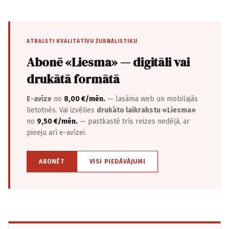
ATBALSTI KVALITATĪVU ŽURNĀLISTIKU
Abonē «Liesma» — digitāli vai
drukātā formātā
E-avīze
no
8,00 €/mēn.
— lasāma web un mobilajās
lietotnēs. Vai izvēlies
drukāto laikrakstu «Liesma»
no
9,50 €/mēn.
— pastkastē trīs reizes nedēļā, ar
pieeju arī e-avīzei.
ABONĒT
VISI PIEDĀVĀJUMI