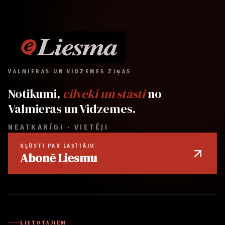
VALMIERAS UN VIDZEMES ZIŅAS
Notikumi,
cilvēki un stāsti
no
Valmieras un Vidzemes.
NEATKARĪGI · VIETĒJI
KĻŪSTI PAR LASĪTĀJU
Abonē Liesmu
LIETOTĀJIEM