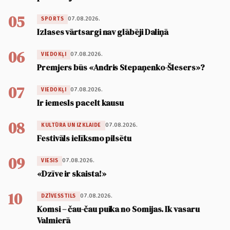
05
07.08.2026.
SPORTS
Izlases vārtsargi nav glābēji Daliņā
06
07.08.2026.
VIEDOKĻI
Premjers būs «Andris Stepaņenko-Šlesers»?
07
07.08.2026.
VIEDOKĻI
Ir iemesls pacelt kausu
08
07.08.2026.
KULTŪRA UN IZKLAIDE
Festivāls ielīksmo pilsētu
09
07.08.2026.
VIESIS
«Dzīve ir skaista!»
10
07.08.2026.
DZĪVESSTILS
Komsi – čau-čau puika no Somijas. Ik vasaru
Valmierā