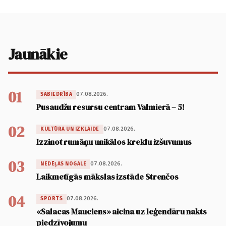
Jaunākie
01
07.08.2026.
SABIEDRĪBA
Pusaudžu resursu centram Valmierā – 5!
02
07.08.2026.
KULTŪRA UN IZKLAIDE
Izzinot rumāņu unikālos kreklu izšuvumus
03
07.08.2026.
NEDĒĻAS NOGALE
Laikmetīgās mākslas izstāde Strenčos
04
07.08.2026.
SPORTS
«Salacas Mauciens» aicina uz leģendāru nakts
piedzīvojumu