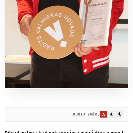
A
A
A
BURTU IZMĒRS
Rihard un Inga, kad un kāpēc jūs izvēlējāties pamest