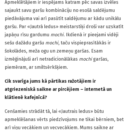
Apmeklētājiem ir iespējams katram pēc savas izvēles
sajaukt savu garšu kombināciju no esošā saldējumu
piedāvājuma vai arī pasūtīt saldējumu ar kādu unikālu
garšu. Par «Jautrā ledus» meistarstiķi droši var uzskatīt
japāņu rīsu gardumu
mochi
. Ikdienā ir pieejami vidēji
sešu dažādu garšu
mochi
, taču vispieprasītākās ir
šokolādes, meža ogu un zemeņu garšas. Esam
izmēģinājuši arī netradicionālākas
mochi
garšas,
piemēram, ar smiltsērkšķiem.
Cik svarīga jums kā pārtikas ražotājiem ir
atgriezeniskā saikne ar pircējiem – internetā un
klātienē kafejnīcā?
Cenšamies strādāt tā, lai «Jautrais ledus» būtu
apmeklēšanas vērts piedzīvojums ne tikai bērniem, bet
arī viņu vecākiem un vecvecākiem. Mums saikne ar