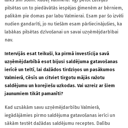
pilsētas un to piedāvātās iespējas ģimenēm ar bērniem,
palikām pie domas par labu Valmierai. Esam par šo izvēli
nudien gandarīti, jo nu tiešām esam pārliecinājušies, ka
labākas pilsētas dzīvošanai un savai uzņēmējdarbībai
nav.
Intervijās esat teikuši, ka pirmā investīcija savā
uzņēmējdarbībā esot bijusi saldējuma gatavošanas
ierīcē un teltī, lai dažādos tirdziņos un pasākumos
Valmierā, Cēsīs un citviet tirgotu mājās ražotu
saldējumu un korejiešu uzkodas. Vai uzreiz ar šiem
jaunumiem tikāt pamanīti?
Kad uzsākām savu uzņēmējdarbību Valmierā,
iegādājāmies pirmo saldējuma gatavošanas ierīci un
sākām testēt dažādas saldējumu receptes. Dalību