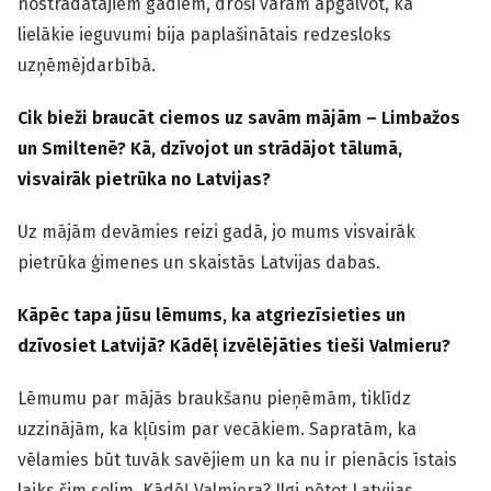
nostrādātajiem gadiem, droši varam apgalvot, ka
lielākie ieguvumi bija paplašinātais redzesloks
uzņēmējdarbībā.
Cik bieži braucāt ciemos uz savām mājām – Limbažos
un Smiltenē? Kā, dzīvojot un strādājot tālumā,
visvairāk pietrūka no Latvijas?
Uz mājām devāmies reizi gadā, jo mums visvairāk
pietrūka ģimenes un skaistās Latvijas dabas.
Kāpēc tapa jūsu lēmums, ka atgriezīsieties un
dzīvosiet Latvijā? Kādēļ izvēlējāties tieši Valmieru?
Lēmumu par mājās braukšanu pieņēmām, tiklīdz
uzzinājām, ka kļūsim par vecākiem. Sapratām, ka
vēlamies būt tuvāk savējiem un ka nu ir pienācis īstais
laiks šim solim. Kādēļ Valmiera? Ilgi pētot Latvijas