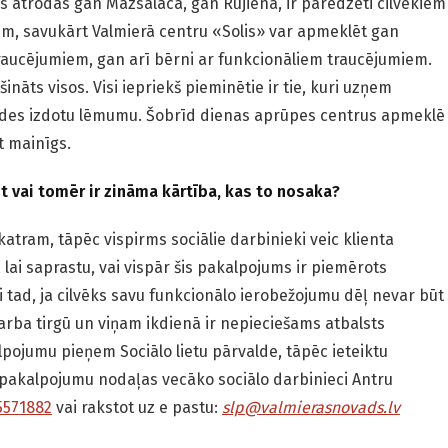
s atrodas gan Mazsalacā, gan Rūjienā, ir paredzēti cilvēkiem
em, savukārt Valmierā centru «Solis» var apmeklēt gan
raucējumiem, gan arī bērni ar funkcionāliem traucējumiem.
nāts visos. Visi iepriekš pieminētie ir tie, kuri uzņem
valdes izdotu lēmumu. Šobrīd dienas aprūpes centrus apmeklē
t mainīgs.
t vai tomēr ir zināma kārtība, kas to nosaka?
atram, tāpēc vispirms sociālie darbinieki veic klienta
 lai saprastu, vai vispār šis pakalpojums ir piemērots
 tad, ja cilvēks savu funkcionālo ierobežojumu dēļ nevar būt
arba tirgū un viņam ikdienā ir nepieciešams atbalsts
ojumu pieņem Sociālo lietu pārvalde, tāpēc ieteiktu
o pakalpojumu nodaļas vecāko sociālo darbinieci Antru
5571882
vai rakstot uz e pastu:
slp@valmierasnovads.lv