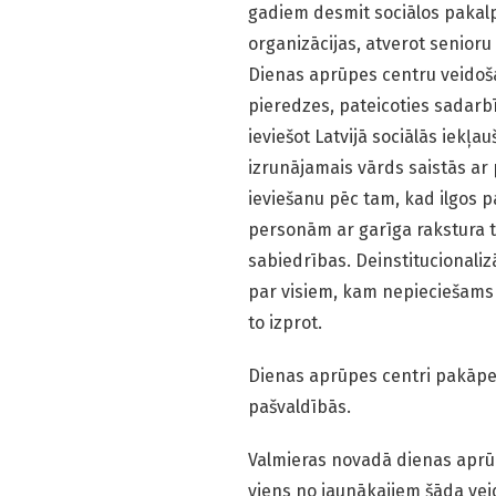
gadiem desmit sociālos pakalp
organizācijas, atverot senioru
Dienas aprūpes centru veidoša
pieredzes, pateicoties sadarb
ieviešot Latvijā sociālās iekļa
izrunājamais vārds saistās ar 
ieviešanu pēc tam, kad ilgos 
personām ar garīga rakstura t
sabiedrības. Deinstitucionaliz
par visiem, kam nepieciešams 
to izprot.
Dienas aprūpes centri pakāpeni
pašvaldībās.
Valmieras novadā dienas aprūp
viens no jaunākajiem šāda ve