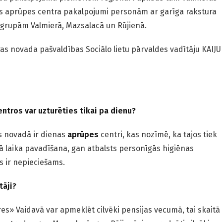
as aprūpes centra pakalpojumi personām ar garīga rakstura
grupām Valmierā, Mazsalacā un Rūjienā.
as novada pašvaldības Sociālo lietu pārvaldes vadītāju KAIJU
ntros var uzturēties tikai pa dienu?
as novadā ir dienas
aprūpes
centri, kas nozīmē, ka tajos tiek
ā laika pavadīšana, gan atbalsts personīgās higiēnas
s ir nepieciešams.
tāji?
s» Vaidavā var apmeklēt cilvēki pensijas vecumā, tai skaitā