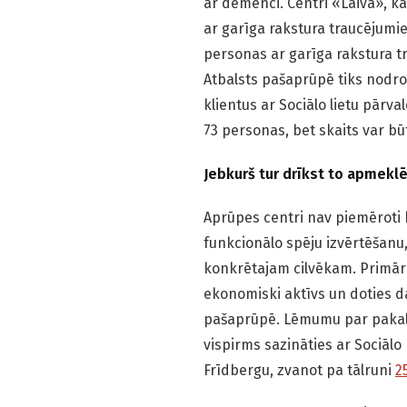
ar demenci. Centri «Laiva», ka
ar garīga rakstura traucējumi
personas ar garīga rakstura t
Atbalsts pašaprūpē tiks nodroši
klientus ar Sociālo lietu pār
73 personas, bet skaits var bū
Jebkurš tur drīkst to apmeklē
Aprūpes centri nav piemēroti k
funkcionālo spēju izvērtēšanu,
konkrētajam cilvēkam. Primāri
ekonomiski aktīvs un doties d
pašaprūpē. Lēmumu par pakalp
vispirms sazināties ar Sociāl
Frīdbergu, zvanot pa tālruni
2