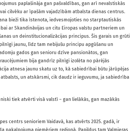
ojumus paplašināja gan pašvaldības, gan arī nevalstiskās
 vai cilvēku ar īpašām vajadzībām atbalsta dienas centrus.
na bieži tika īstenota, iedvesmojoties no starptautiskās
ībai ar Skandināvijas un citu Eiropas valstu partneriem un
ušanas un deinstitucionalizācijas principus. Šis garais un grūti
pilnīgi jaunu, līdz tam nebijušu principu apgūšanu un
padomju gados gan senioru dzīve pansionātos, gan
raucējumiem bija gandrīz pilnīgi izolēta no pārējās
ācija atnesa jaunu skatu uz to, kā sabiedrībai būtu jārūpējas
atbalsts, un atskārsmi, cik daudz ir ieguvumu, ja sabiedrība
ski tiek atvērti visā valstī – gan lielākās, gan mazākās
es centrs senioriem Vaidavā, kas atvērts 2025. gadā, ir
ida pakalpojuma piemēriem reģionā. Papildus tam Valmieras