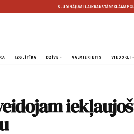
SLUDINĀJUMI LAIKRAKSTĀ
REKLĀMA
POL
RA
IZGLĪTĪBA
DZĪVE
VALMIERIETIS
VIEDOKĻI
eidojam iekļaujo
u