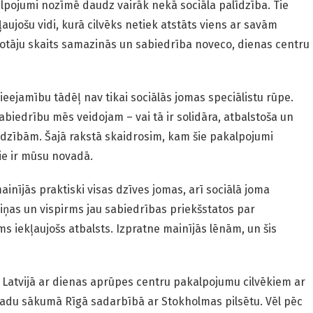
pojumi nozīmē daudz vairāk nekā sociāla palīdzība. Tie
ļaujošu vidi, kurā cilvēks netiek atstāts viens ar savām
otāju skaits samazinās un sabiedrība noveco, dienas centru
eejamību tādēļ nav tikai sociālās jomas speciālistu rūpe.
sabiedrību mēs veidojam – vai tā ir solidāra, atbalstoša un
jadzībām. Šajā rakstā skaidrosim, kam šie pakalpojumi
ie ir mūsu novadā.
inījās praktiski visas dzīves jomas, arī sociālā joma
iņas un vispirms jau sabiedrības priekšstatos par
s iekļaujošs atbalsts. Izpratne mainījās lēnām, un šis
Latvijā ar dienas aprūpes centru pakalpojumu cilvēkiem ar
gadu sākumā Rīgā sadarbībā ar Stokholmas pilsētu. Vēl pēc