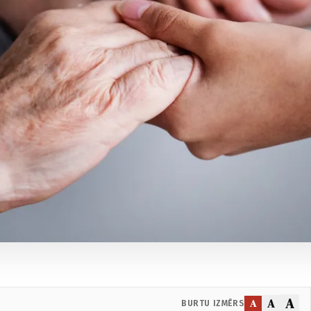
A
A
A
BURTU IZMĒRS