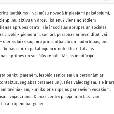
nkrēts jautājums – vai mūsu novadā ir pieejami pakalpojumi,
cieņpilnu, aktīvu un drošu ikdienu? Viens no šādiem
dienas aprūpes centri. Tie ir sociālās aprūpes un sociālās
rās cilvēki – piemēram, seniori, personas ar invaliditāti vai
– dienas laikā saņem aprūpi, atbalstu un nodarbības, bet
 Dienas centru pakalpojumi ir noteikti arī Latvijas
as aprūpes un sociālās rehabilitācijas institūciju
lsta punkti ģimenēm, iespēja senioriem un personām ar
kontaktus, saglabāt prasmes un justies vajadzīgiem. Tie ir arī
šiem tuviniekiem, kuri ikdienā rūpējas par saviem vecākiem,
ašām vajadzībām. Dienas centra pieejamība bieži vien
rbu ar rūpēm par ģimeni.