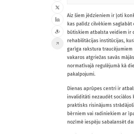
Aiz šiem jēdzieniem ir ļoti ko
kas palīdz cilvēkiem saglabāt 
būtiskiem atbalsta veidiem ir 
rehabilitācijas institūcijas, ku
garīga rakstura traucējumiem 
vakaros atgriežas savās mājās.
normatīvajā regulējumā kā dien
pakalpojumi.
Dienas aprūpes centri ir atba
invaliditāti nezaudēt sociālos 
praktisks risinājums strādājo
bērniem vai radiniekiem ar īp
nozīmē iespēju sabalansēt da