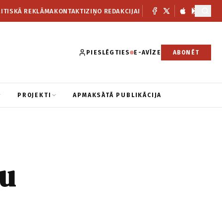
ITISKĀ REKLĀMA
KONTAKTI
ZIŅO REDAKCIJAI
PIESLĒGTIES
E-AVĪZE
ABONĒT
PROJEKTI
APMAKSĀTĀ PUBLIKĀCIJA
šu