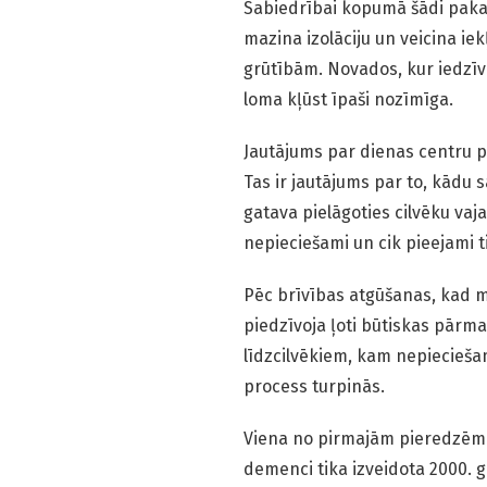
Sabiedrībai kopumā šādi pakal
mazina izolāciju un veicina iek
grūtībām. Novados, kur iedzīv
loma kļūst īpaši nozīmīga.
Jautājums par dienas centru pi
Tas ir jautājums par to, kādu 
gatava pielāgoties cilvēku va
nepieciešami un cik pieejami t
Pēc brīvības atgūšanas, kad ma
piedzīvoja ļoti būtiskas pārma
līdzcilvēkiem, kam nepieciešam
process turpinās.
Viena no pirmajām pieredzēm 
demenci tika izveidota 2000. 