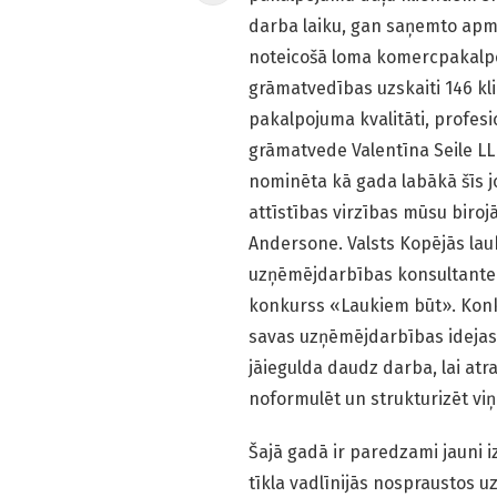
darba laiku, gan saņemto apm
noteicošā loma komercpakalpo
grāmatvedības uzskaiti 146 kl
pakalpojuma kvalitāti, profesi
grāmatvede Valentīna Seile L
nominēta kā gada labākā šīs 
attīstības virzības mūsu birojā
Andersone. Valsts Kopējās lau
uzņēmējdarbības konsultante I
konkurss «Laukiem būt». Konku
savas uzņēmējdarbības idejas v
jāiegulda daudz darba, lai atr
noformulēt un strukturizēt vi
Šajā gadā ir paredzami jauni i
tīkla vadlīnijās nospraustos