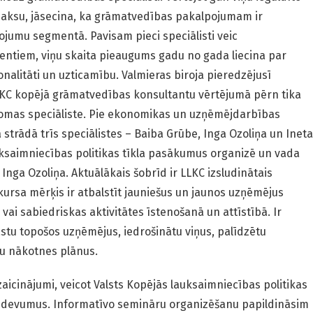
aksu, jāsecina, ka grāmatvedības pakalpojumam ir
jumu segmentā. Pavisam pieci speciālisti veic
ientiem, viņu skaita pieaugums gadu no gada liecina par
onalitāti un uzticamību. Valmieras biroja pieredzējusī
LKC kopējā grāmatvedības konsultantu vērtējumā pērn tika
jomas speciāliste. Pie ekonomikas un uzņēmējdarbības
 strādā trīs speciālistes – Baiba Grūbe, Inga Ozoliņa un Ineta
ksaimniecības politikas tīkla pasākumus organizē un vada
nga Ozoliņa. Aktuālākais šobrīd ir LLKC izsludinātais
rsa mērķis ir atbalstīt jauniešus un jaunos uzņēmējus
ai sabiedriskas aktivitātes īstenošanā un attīstībā. Ir
astu topošos uzņēmējus, iedrošinātu viņus, palīdzētu
ņu nākotnes plānus.
zaicinājumi, veicot Valsts Kopējās lauksaimniecības politikas
 uzdevumus. Informatīvo semināru organizēšanu papildināsim