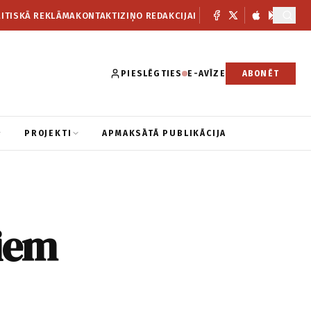
ITISKĀ REKLĀMA
KONTAKTI
ZIŅO REDAKCIJAI
PIESLĒGTIES
E-AVĪZE
ABONĒT
PROJEKTI
APMAKSĀTĀ PUBLIKĀCIJA
niem