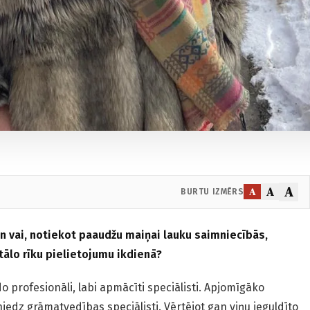
A
A
A
BURTU IZMĒRS
, un vai, notiekot paaudžu maiņai lauku saimniecībās,
tālo rīku pielietojumu ikdienā?
 profesionāli, labi apmācīti speciālisti. Apjomīgāko
edz grāmatvedības speciālisti. Vērtējot gan viņu ieguldīto