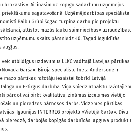
eku brokastis». Aicināsim uz kopīgu sadarbību uzņēmējus
, priekšlikumu sagatavošanā. Uzņēmējdarbības speciāliste
nomisti Baibu Grūbi šogad turpina darbu pie projektu
sākšanai, attīstot mazās lauku saimniecības» uzraudzības.
lstīto uzņēmumu skaits pārsniedz 40. Tagad ieguldītās
s augļus.
u veic atbildīgus uzdevumus LLKC vadītajā Latvijas pārtikas
Novada Garša». Biroja speciāliste Ineta Andersone ir
 mazo pārtikas ražotāju iesaistei šobrīd Latvijā
alogā un E-tirgus darbībā. Viņa sniedz atbalstu ražotājiem,
ārši pārdot vai pirkt kvalitatīvu, zināmas izcelsmes vietējo
tojošais un pieredzes pārneses darbs. Vidzemes pārtikas
 Latvijas-Igaunijas INTERREG projektā «Vietējā Garša». Divu
avā pieredzē, darbojās kopīgās darbnīcās, apguva produktu
mes.