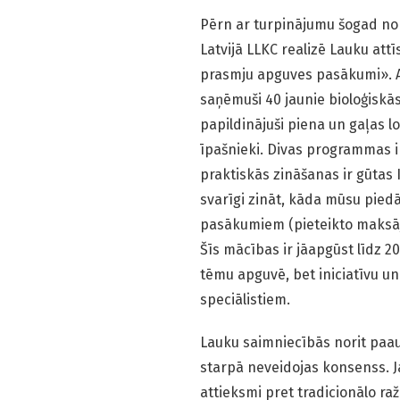
Pērn ar turpinājumu šogad nor
Latvijā LLKC realizē Lauku att
prasmju apguves pasākumi». A
saņēmuši 40 jaunie bioloģiskā
papildinājuši piena un gaļas 
īpašnieki. Divas programmas ir
praktiskās zināšanas ir gūtas
svarīgi zināt, kāda mūsu piedā
pasākumiem (pieteikto maksāju
Šīs mācības ir jāapgūst līdz 2
tēmu apguvē, bet iniciatīvu 
speciālistiem.
Lauku saimniecībās norit paaud
starpā neveidojas konsenss. Ja
attieksmi pret tradicionālo ra