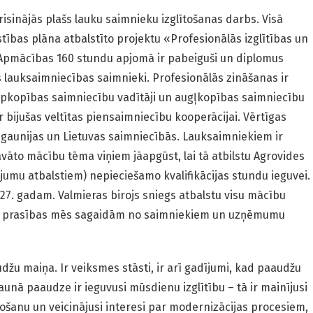
isinājās plašs lauku saimnieku izglītošanas darbs. Visā
īstības plāna atbalstīto projektu «Profesionālās izglītības un
pmācības 160 stundu apjomā ir pabeiguši un diplomus
s lauksaimniecības saimnieki. Profesionālās zināšanas ir
lopkopības saimniecību vadītāji un augļkopības saimniecību
 bijušas veltītas piensaimniecību kooperācijai. Vērtīgas
 Igaunijas un Lietuvas saimniecībās. Lauksaimniekiem ir
vāto mācību tēma viņiem jāapgūst, lai tā atbilstu Agrovides
mu atbalstiem) nepieciešamo kvalifikācijas stundu ieguvei.
027. gadam. Valmieras birojs sniegs atbalstu visu mācību
un prasības mēs sagaidām no saimniekiem un uzņēmumu
žu maiņa. Ir veiksmes stāsti, ir arī gadījumi, kad paaudžu
unā paaudze ir ieguvusi mūsdienu izglītību – tā ir mainījusi
žošanu un veicinājusi interesi par modernizācijas procesiem,