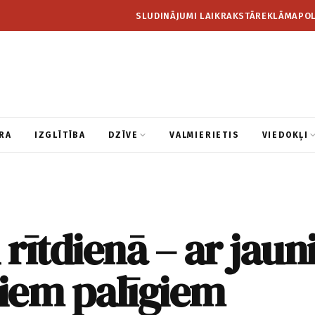
SLUDINĀJUMI LAIKRAKSTĀ
REKLĀMA
POL
RA
IZGLĪTĪBA
DZĪVE
VALMIERIETIS
VIEDOKĻI
rītdienā – ar jau
liem palīgiem