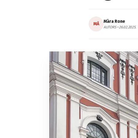
Māra Rone
MĀ
AUTORS • 26.02.2025.