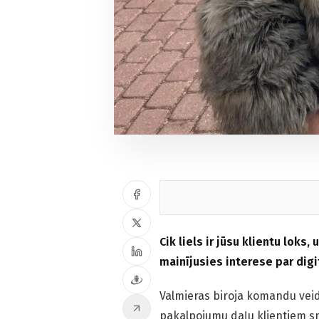
Cik liels ir jūsu klientu loks
mainījusies interese par digi
Valmieras biroja komandu veido
pakalpojumu daļu klientiem sni