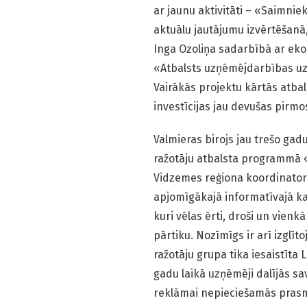
ar jaunu aktivitāti – «Saimni
aktuālu jautājumu izvērtēšanā
Inga Ozoliņa sadarbībā ar eko
«Atbalsts uzņēmējdarbības uz
Vairākās projektu kārtās atba
investīcijas jau devušas pirmo
Valmieras birojs jau trešo gad
ražotāju atbalsta programmā «
Vidzemes reģiona koordinatore
apjomīgākajā informatīvajā kat
kuri vēlas ērti, droši un vienk
pārtiku. Nozīmīgs ir arī izglī
ražotāju grupa tika iesaistīta
gadu laikā uzņēmēji dalījās s
reklāmai nepieciešamās pras