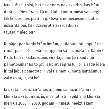
izteikušies ir visi, bet nevienam nav skaidrs, kas būtu
darāms. Piemēram, kā un kādu kompromisu sasniegt.
Cik liels zemes platību īpatsvars nepieciešams dabas
aizsardzībai, kā līdzsvarot aizsardzību ar
tautsaimniecību?
Runājot par konkrētām lietām, patlaban ļoti populāri ir
runāt par meža ciršanas apjomu samazināšanu. Kāpēc?
Kāds tieši ir šādas idejas virzītāju mērķis? Kāds tai
pamatojums? Es to ļoti labprāt saprastu, jo, ja šāda ideja
ir, tai jābūt pamatotai – vai risinām klimata jautājumus,
vai ekoloģiju, vai ko?
Ja skatāmies uz ciršanas apjomu samazināšanu no
klimata skatpunkta, jā, mēs ļoti ātri izpildīsim klimata
mērķus 2030. – 2050. gadam – «mežu neaiztiekam,