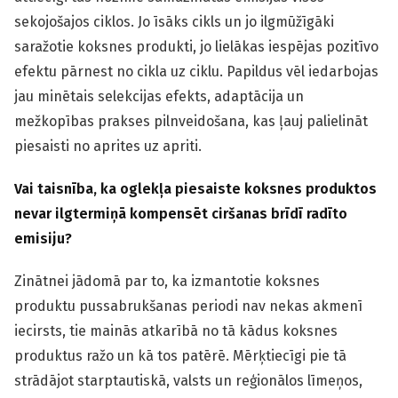
sekojošajos ciklos. Jo īsāks cikls un jo ilgmūžīgāki
saražotie koksnes produkti, jo lielākas iespējas pozitīvo
efektu pārnest no cikla uz ciklu. Papildus vēl iedarbojas
jau minētais selekcijas efekts, adaptācija un
mežkopības prakses pilnveidošana, kas ļauj palielināt
piesaisti no aprites uz apriti.
Vai taisnība, ka oglekļa piesaiste koksnes produktos
nevar ilgtermiņā kompensēt ciršanas brīdī radīto
emisiju?
Zinātnei jādomā par to, ka izmantotie koksnes
produktu pussabrukšanas periodi nav nekas akmenī
iecirsts, tie mainās atkarībā no tā kādus koksnes
produktus ražo un kā tos patērē. Mērķtiecīgi pie tā
strādājot starptautiskā, valsts un reģionālos līmeņos,