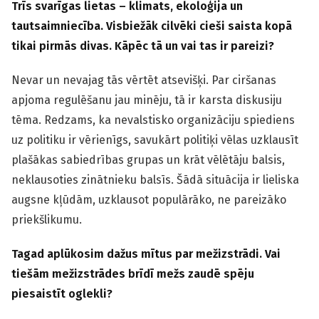
Trīs svarīgas lietas – klimats, ekoloģija un
tautsaimniecība. Visbiežāk cilvēki cieši saista kopā
tikai pirmās divas. Kāpēc tā un vai tas ir pareizi?
Nevar un nevajag tās vērtēt atsevišķi. Par ciršanas
apjoma regulēšanu jau minēju, tā ir karsta diskusiju
tēma. Redzams, ka nevalstisko organizāciju spiediens
uz politiku ir vērienīgs, savukārt politiķi vēlas uzklausīt
plašākas sabiedrības grupas un krāt vēlētāju balsis,
neklausoties zinātnieku balsīs. Šādā situācija ir lieliska
augsne kļūdām, uzklausot populārāko, ne pareizāko
priekšlikumu.
Tagad aplūkosim dažus mītus par mežizstrādi. Vai
tiešām mežizstrādes brīdī mežs zaudē spēju
piesaistīt oglekli?