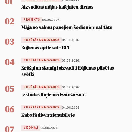
01
Aizvadītas mājas kafejnīcu dienas
02
05.08.2026.
PROJEKTS
Māja no salmu paneļiem šodien ir realitāte
03
05.08.2026.
PILSĒTĀS UN NOVADOS
Rūjienas aptiekai – 185
04
05.08.2026.
PILSĒTĀS UN NOVADOS
Krāšņi un skanīgi aizvadīti Rūjienas pilsētas
svētki
05
05.08.2026.
PILSĒTĀS UN NOVADOS
Izstādes Rūjienas Izstāžu zālē
06
04.08.2026.
PILSĒTĀS UN NOVADOS
Kabatā divvirzienu biļete
07
05.08.2026.
VIEDOKĻI