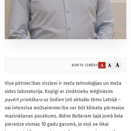
A
A
A
BURTU IZMĒRS
Viņa pētniecības virzieni ir meža tehnoloģijas un meža
vides laboratorija. Kopīgi ar zinātnieku mēģināsim
pavērt priekškaru
uz šodien ļoti aktuālu tēmu Latvijā –
vai intensīva mežsaimniecība var būt klimata pārmaiņu
mazināšanas pasākums. Aldim Butleram šajā jomā liela
pieredze vismaz 10 gadu garumā, jo viņš ne tikai