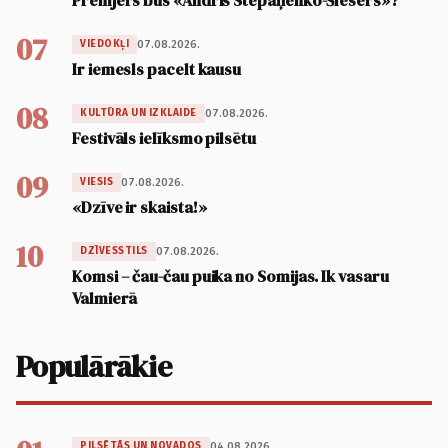
Premjers būs «Andris Stepaņenko-Šlesers»?
07
07.08.2026.
VIEDOKĻI
Ir iemesls pacelt kausu
08
07.08.2026.
KULTŪRA UN IZKLAIDE
Festivāls ielīksmo pilsētu
09
07.08.2026.
VIESIS
«Dzīve ir skaista!»
10
07.08.2026.
DZĪVESSTILS
Komsi – čau-čau puika no Somijas. Ik vasaru
Valmierā
Populārākie
04.08.2026.
PILSĒTĀS UN NOVADOS