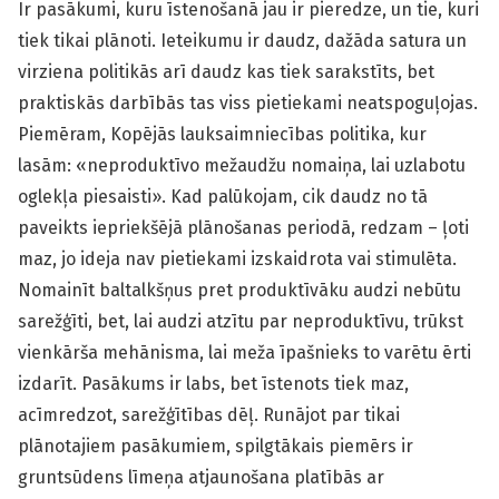
Ir pasākumi, kuru īstenošanā jau ir pieredze, un tie, kuri
tiek tikai plānoti. Ieteikumu ir daudz, dažāda satura un
virziena politikās arī daudz kas tiek sarakstīts, bet
praktiskās darbībās tas viss pietiekami neatspoguļojas.
Piemēram, Kopējās lauksaimniecības politika, kur
lasām: «neproduktīvo mežaudžu nomaiņa, lai uzlabotu
oglekļa piesaisti». Kad palūkojam, cik daudz no tā
paveikts iepriekšējā plānošanas periodā, redzam – ļoti
maz, jo ideja nav pietiekami izskaidrota vai stimulēta.
Nomainīt baltalkšņus pret produktīvāku audzi nebūtu
sarežģīti, bet, lai audzi atzītu par neproduktīvu, trūkst
vienkārša mehānisma, lai meža īpašnieks to varētu ērti
izdarīt. Pasākums ir labs, bet īstenots tiek maz,
acīmredzot, sarežģītības dēļ. Runājot par tikai
plānotajiem pasākumiem, spilgtākais piemērs ir
gruntsūdens līmeņa atjaunošana platībās ar