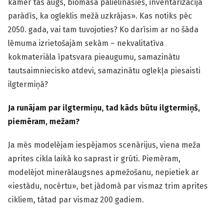
kamēr tas augs, biomasa palielināsies, inventarizācija
parādīs, ka ogleklis mežā uzkrājas». Kas notiks pēc
2050. gada, vai tam tuvojoties? Ko darīsim ar no šāda
lēmuma izrietošajām sekām – nekvalitatīva
kokmateriāla īpatsvara pieaugumu, samazinātu
tautsaimniecisko atdevi, samazinātu oglekļa piesaisti
ilgtermiņā?
Ja runājam par ilgtermiņu, tad kāds būtu ilgtermiņš,
piemēram, mežam?
Ja mēs modelējam iespējamos scenārijus, viena meža
aprites cikla laikā ko saprast ir grūti. Piemēram,
modelējot minerālaugsnes apmežošanu, nepietiek ar
«iestādu, nocērtu», bet jādomā par vismaz trim aprites
cikliem, tātad par vismaz 200 gadiem.