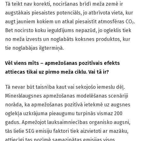
Tā teikt nav korekti, nociršanas brīdī meža zemē ir
augstākais piesaistes potenciāls, jo atbrīvota vieta, kur
augt jauniem kokiem un atkal piesaistīt atmosfēras CO₂.
Bet nocirsto koku ieguldījums nepazūd, jo ogleklis tiek
no meža izvests un noglabāts koksnes produktos, kur
tie noglabājas ilgtermiņā.
Vēl viens mīts – apmežošanas pozitīvais efekts
attiecas tikai uz pirmo meža ciklu. Vai tā ir?
Tā nevar būt taisnība kaut vai sekojošo iemeslu dēļ.
Minerālaugsnes apmežošanas modelēšanas scenāriji
norāda, ka apmežošanas pozitīvā ietekmē uz augsnes
oglekļa uzkrājuma pieaugumu turpinās vismaz 200
gadus. Apmežojot lauksaimniecības organisko augsni,
tās lielie SEG emisiju faktori tiek aizvietoti ar mazāku,
attiecīgi tas nozīmē samazinātas emisijas visos