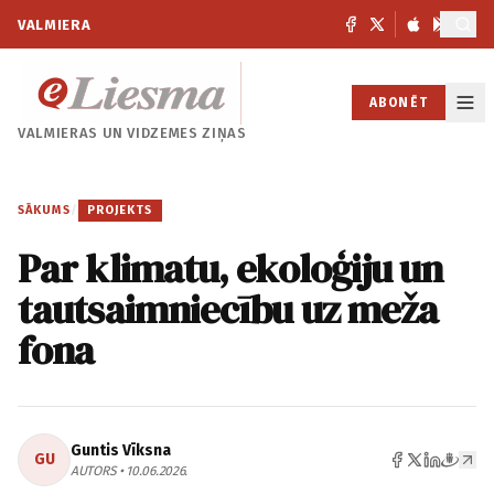
VALMIERA
ABONĒT
VALMIERAS UN
VIDZEMES ZIŅAS
SĀKUMS
/
PROJEKTS
Par klimatu, ekoloģiju un
tautsaimniecību uz meža
fona
Guntis Vīksna
GU
AUTORS • 10.06.2026.