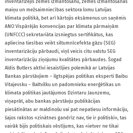
inventarizējis zemes izmantošanu, zemes izmantošanas
maiņu un mežsaimniecības sektora lomu Latvijas
klimata politikā, bet arī kārtojis eksāmenus un saņēmis
ANO Vispārējās konvencijas par klimata pārmaiņām
(UNFCCC) sekretariāta izsniegtus sertifikātus, kas
apliecina tiesības veikt siltumnīcefekta gāzu (SEG)
inventarizāciju pārbaudi, viņš veicis citu valstu SEG
inventarizāciju ziņojumu kvalitātes pārbaudes. Šogad
Aldis Butlers aktīvi iesaistījies polemikā ar Latvijas
Bankas pārstāvjiem – ilgtspējas politikas eksperti Baibu
Vitajevsku – Baltvilku un padomnieku enerģētikas un
klimata politikas jautājumos Dzintaru Jaunzemu,
viņaprāt, abu bankas pārstāvju publikācijas
piesātinātas ar maldinošu vai pat nepatiesu informāciju,
šajos rakstos «zinātnes gandrīz nav, tie ir politiski», tas
vairāk bijis politiskais vēstījums, kas «ietver ne tikai