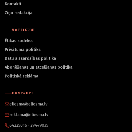
Kontakti
Ziņo redakcijai
NOTEIKUMI
Ētikas kodekss
Privātuma politika
Datu aizsardzības politika
Abonēšanas un atcelšanas politika
Politiskā reklāma
KONTAKTI
eliesma@eliesma.lv
reklama@eliesma.lv
64225016 · 29449035