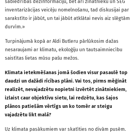
sabiedrības dezinformāciju, bet arī zinātnieku un SEG
inventarizācijas veicēju nomelnošanu, tad diskusijai par
sarakstīto ir jābūt, un tai jābūt atklātai nevis aiz slēgtām
durvīm.»
Turpinājumā kopā ar Aldi Butleru pārlūkosim dažas
nesaraujami ar klimatu, ekoloģiju un tautsaimniecību
saistītas lietas mūsu pašu mežos.
Klimata ietekmēšanas jomā šodien visur pasaulē top
daudzi un dažādi rīcības plāni. Vai tos, pirms mēģināt
realizēt, nevajadzētu nopietni izvērtēt zinātniekiem,
izlaist caur objektīvu sietu, lai redzētu, kas šajos
plānos patiešām vērtīgs un ko tomēr ar steigu
vajadzētu likt malā?
Uz klimata pasākumiem var skatīties no divām pusēm.