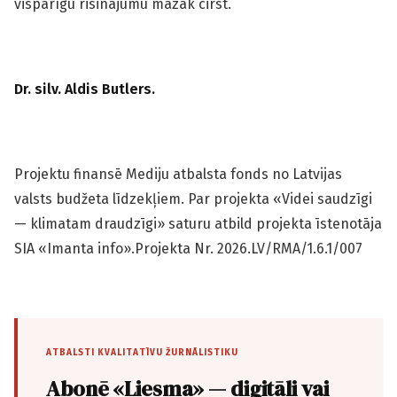
vispārīgu risinājumu mazāk cirst.
Dr. silv. Aldis Butlers.
Projektu finansē Mediju atbalsta fonds no Latvijas
valsts budžeta līdzekļiem. Par projekta «Videi saudzīgi
— klimatam draudzīgi» saturu atbild projekta īstenotāja
SIA «Imanta info».Projekta Nr. 2026.LV/RMA/1.6.1/007
ATBALSTI KVALITATĪVU ŽURNĀLISTIKU
Abonē «Liesma» — digitāli vai