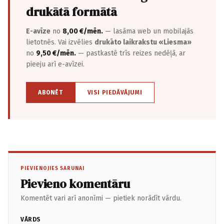
drukātā formātā
E-avīze
no
8,00 €/mēn.
— lasāma web un mobilajās
lietotnēs. Vai izvēlies
drukāto laikrakstu «Liesma»
no
9,50 €/mēn.
— pastkastē trīs reizes nedēļā, ar
pieeju arī e-avīzei.
ABONĒT
VISI PIEDĀVĀJUMI
PIEVIENOJIES SARUNAI
Pievieno komentāru
Komentēt vari arī anonīmi — pietiek norādīt vārdu.
VĀRDS