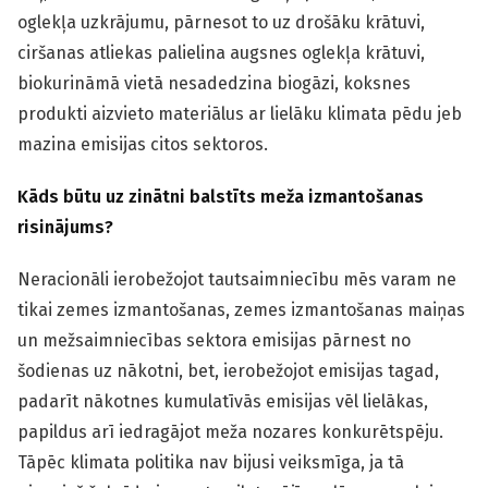
oglekļa uzkrājumu, pārnesot to uz drošāku krātuvi,
ciršanas atliekas palielina augsnes oglekļa krātuvi,
biokurināmā vietā nesadedzina biogāzi, koksnes
produkti aizvieto materiālus ar lielāku klimata pēdu jeb
mazina emisijas citos sektoros.
Kāds būtu uz zinātni balstīts meža izmantošanas
risinājums?
Neracionāli ierobežojot tautsaimniecību mēs varam ne
tikai zemes izmantošanas, zemes izmantošanas maiņas
un mežsaimniecības sektora emisijas pārnest no
šodienas uz nākotni, bet, ierobežojot emisijas tagad,
padarīt nākotnes kumulatīvās emisijas vēl lielākas,
papildus arī iedragājot meža nozares konkurētspēju.
Tāpēc klimata politika nav bijusi veiksmīga, ja tā