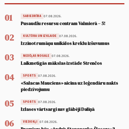
01
07.08.2026.
SABIEDRĪBA
Pusaudžu resursu centram Valmierā – 5!
02
07.08.2026.
KULTŪRA UN IZKLAIDE
Izzinot rumāņu unikālos kreklu izšuvumus
03
07.08.2026.
NEDĒĻAS NOGALE
Laikmetīgās mākslas izstāde Strenčos
04
07.08.2026.
SPORTS
«Salacas Mauciens» aicina uz leģendāru nakts
piedzīvojumu
05
07.08.2026.
SPORTS
Izlases vārtsargi nav glābēji Daliņā
06
07.08.2026.
VIEDOKĻI