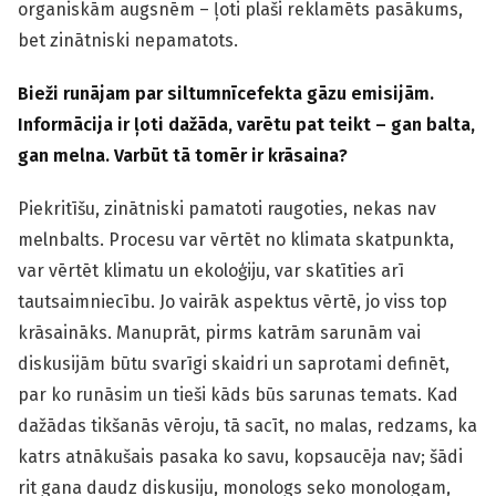
organiskām augsnēm – ļoti plaši reklamēts pasākums,
bet zinātniski nepamatots.
Bieži runājam par siltumnīcefekta gāzu emisijām.
Informācija ir ļoti dažāda, varētu pat teikt – gan balta,
gan melna. Varbūt tā tomēr ir krāsaina?
Piekritīšu, zinātniski pamatoti raugoties, nekas nav
melnbalts. Procesu var vērtēt no klimata skatpunkta,
var vērtēt klimatu un ekoloģiju, var skatīties arī
tautsaimniecību. Jo vairāk aspektus vērtē, jo viss top
krāsaināks. Manuprāt, pirms katrām sarunām vai
diskusijām būtu svarīgi skaidri un saprotami definēt,
par ko runāsim un tieši kāds būs sarunas temats. Kad
dažādas tikšanās vēroju, tā sacīt, no malas, redzams, ka
katrs atnākušais pasaka ko savu, kopsaucēja nav; šādi
rit gana daudz diskusiju, monologs seko monologam,