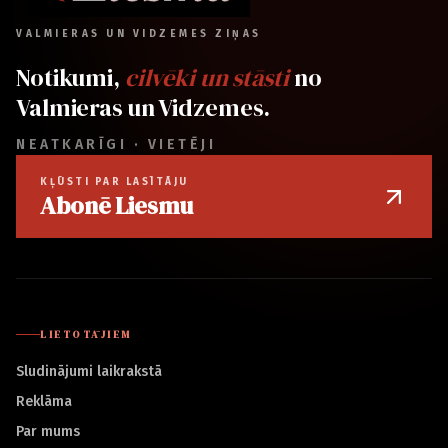
VALMIERAS UN VIDZEMES ZIŅAS
Notikumi,
cilvēki un stāsti
no
Valmieras un Vidzemes.
NEATKARĪGI · VIETĒJI
KĻŪSTI PAR LASĪTĀJU
Abonē Liesmu
LIETOTĀJIEM
Sludinājumi laikrakstā
Reklāma
Par mums