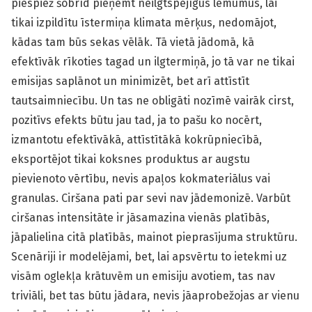
piespiež šobrīd pieņemt neilgtspējīgus lēmumus, lai
tikai izpildītu īstermiņa klimata mērķus, nedomājot,
kādas tam būs sekas vēlāk. Tā vietā jādomā, kā
efektīvāk rīkoties tagad un ilgtermiņā, jo tā var ne tikai
emisijas saplānot un minimizēt, bet arī attīstīt
tautsaimniecību. Un tas ne obligāti nozīmē vairāk cirst,
pozitīvs efekts būtu jau tad, ja to pašu ko nocērt,
izmantotu efektīvākā, attīstītākā kokrūpniecībā,
eksportējot tikai koksnes produktus ar augstu
pievienoto vērtību, nevis apaļos kokmateriālus vai
granulas. Ciršana pati par sevi nav jādemonizē. Varbūt
ciršanas intensitāte ir jāsamazina vienās platībās,
jāpalielina citā platībās, mainot pieprasījuma struktūru.
Scenāriji ir modelējami, bet, lai apsvērtu to ietekmi uz
visām oglekļa krātuvēm un emisiju avotiem, tas nav
triviāli, bet tas būtu jādara, nevis jāaprobežojas ar vienu