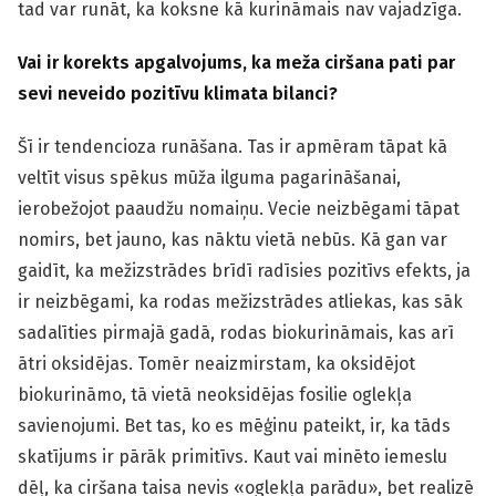
tad var runāt, ka koksne kā kurināmais nav vajadzīga.
Vai ir korekts apgalvojums, ka meža ciršana pati par
sevi neveido pozitīvu klimata bilanci?
Šī ir tendencioza runāšana. Tas ir apmēram tāpat kā
veltīt visus spēkus mūža ilguma pagarināšanai,
ierobežojot paaudžu nomaiņu. Vecie neizbēgami tāpat
nomirs, bet jauno, kas nāktu vietā nebūs. Kā gan var
gaidīt, ka mežizstrādes brīdī radīsies pozitīvs efekts, ja
ir neizbēgami, ka rodas mežizstrādes atliekas, kas sāk
sadalīties pirmajā gadā, rodas biokurināmais, kas arī
ātri oksidējas. Tomēr neaizmirstam, ka oksidējot
biokurināmo, tā vietā neoksidējas fosilie oglekļa
savienojumi. Bet tas, ko es mēģinu pateikt, ir, ka tāds
skatījums ir pārāk primitīvs. Kaut vai minēto iemeslu
dēļ, ka ciršana taisa nevis «oglekļa parādu», bet realizē