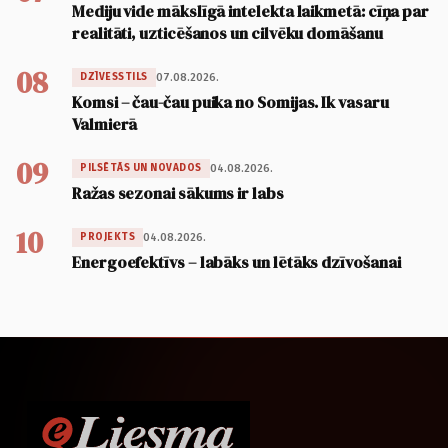
Mediju vide mākslīgā intelekta laikmetā: cīņa par
realitāti, uzticēšanos un cilvēku domāšanu
08
07.08.2026.
DZĪVESSTILS
Komsi – čau-čau puika no Somijas. Ik vasaru
Valmierā
09
04.08.2026.
PILSĒTĀS UN NOVADOS
Ražas sezonai sākums ir labs
10
04.08.2026.
PROJEKTS
Energoefektīvs – labāks un lētāks dzīvošanai