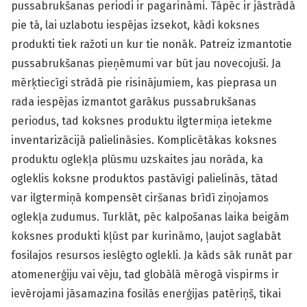
pussabrukšanas periodi ir pagarināmi. Tāpēc ir jāstrādā
pie tā, lai uzlabotu iespējas izsekot, kādi koksnes
produkti tiek ražoti un kur tie nonāk. Patreiz izmantotie
pussabrukšanas pieņēmumi var būt jau novecojuši. Ja
mērķtiecīgi strādā pie risinājumiem, kas pieprasa un
rada iespējas izmantot garākus pussabrukšanas
periodus, tad koksnes produktu ilgtermiņa ietekme
inventarizācijā palielināsies. Komplicētākas koksnes
produktu oglekļa plūsmu uzskaites jau norāda, ka
ogleklis koksne produktos pastāvīgi palielinās, tātad
var ilgtermiņā kompensēt ciršanas brīdī ziņojamos
oglekļa zudumus. Turklāt, pēc kalpošanas laika beigām
koksnes produkti kļūst par kurināmo, ļaujot saglabāt
fosilajos resursos ieslēgto oglekli. Ja kāds sāk runāt par
atomenerģiju vai vēju, tad globālā mērogā vispirms ir
ievērojami jāsamazina fosilās enerģijas patēriņš, tikai