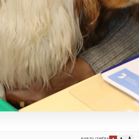
A
A
A
BURTU IZMĒRS