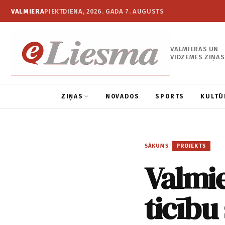
VALMIERA
PIEKTDIENA, 2026. GADA 7. AUGUSTS
VALMIERAS UN
VIDZEMES ZIŅAS
ZIŅAS
NOVADOS
SPORTS
KULTŪ
SĀKUMS
/
PROJEKTS
Valmie
ticību