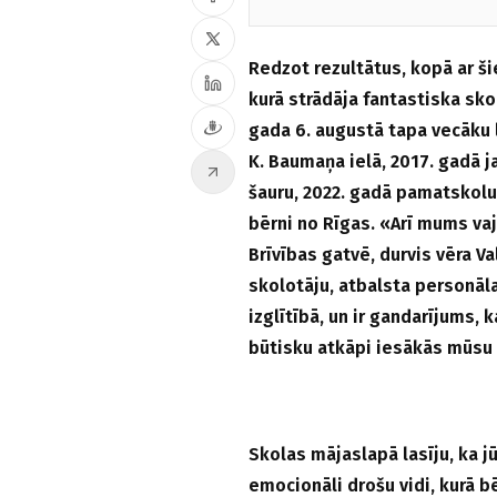
Redzot rezultātus, kopā ar š
kurā strādāja fantastiska sko
gada 6. augustā tapa vecāk
K. Baumaņa ielā, 2017. gadā ja
šauru, 2022. gadā pamatskolu
bērni no Rīgas. «Arī mums vaja
Brīvības gatvē, durvis vēra Va
skolotāju, atbalsta personāl
izglītībā, un ir gandarījums, 
būtisku atkāpi iesākās mūsu s
Skolas mājaslapā lasīju, ka j
emocionāli drošu vidi, kurā bē