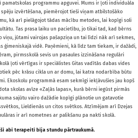
rī pamatskolas programmu apguvei. Mums ir ļoti individuāla
 spēju izvērtēšana, piemērojot tieši viņam atbilstošāko
u, kā arī pielāgojot tādas mācību metodes, lai kopīgi soli
ltātu. Tas prasa laiku un pacietību, jo tikai tad, kad bērns
 viņu, jūtami vairojas pašapziņa un tai līdzi nāk arī sekmes,
 ģimeniskajā vidē. Paņēmieni, kā līdz tam tiekam, ir dažādi,
emēram, pirmsskolā sevis un pasaules izzināšana regulāri
olā ļoti vērtīgas ir speciālistes Gitas vadītās dabas vides
otiek pēc krāsu cikla un ar domu, lai katra nodarbība būtu
īmi. Ekoskolu programmā esam sekmīgi iekļāvušies jau kopš
dota skolas avīze «Zaļās lapas», kurā bērni iegūst pirmās
kuma sajūtu vairo dažādie kopīgi plānotie un gatavotie
vētkos, Lieldienās un citos svētkos. Atzīmējam arī Dzejas
pulāras ir arī nometnes ar palikšanu pa nakti skolā.
oši abi terapeiti bija stundu pārtraukumā.