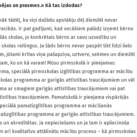
spējas un prasmes.» Kā tas izdodas?
āk tādēļ, ka viņi dažādu apstākļu dēļ diemžēl nevar
 prasībās. Ir pat gadījumi, kad vecākiem palūdz izņemt bērnu
ošās skolas, jo konkrētais bērns ar savu uzvedību un
 skolas reitingus. Ja šāds bērns nevar paspēt tikt līdzi lielo
m, jūtami krītas viņa pašapziņa, uztvere, sekmes un diemžēl
jam, ko un kā varam! Mūsu pirmsskolā ir pieejamas:
amma, speciālā pirmsskolas izglītības programma ar mācību
kolas programma ar garīgās attīstības traucējumiem un vēl
ma ar smagiem garīgās attīstības traucējumiem vai pat
īstības traucējumiem. Pamatskolā ir pieejama vispārējās
peciālā pamatizglītības programma ar mācīšanās
atizglītības programma ar garīgās attīstības traucējumiem.
 un akreditētas. Ja nepieciešams un ja tam ir apliecinoša
m arī kvalitatīvu attālinātu mācību procesu – kā pirmsskolas