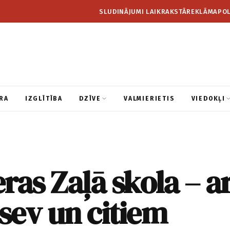
SLUDINĀJUMI LAIKRAKSTĀ
REKLĀMA
POL
RA
IZGLĪTĪBA
DZĪVE
VALMIERIETIS
VIEDOKĻI
ras Zaļā skola – a
 sev un citiem