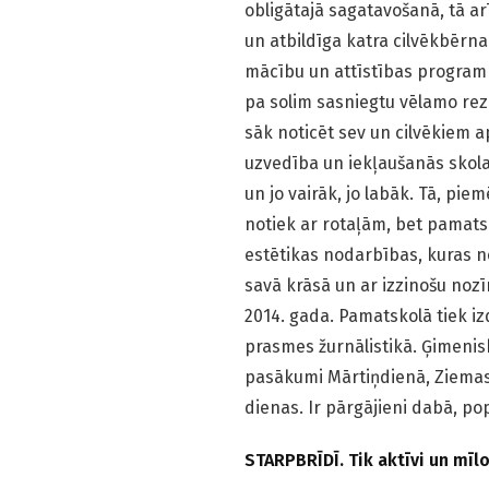
obligātajā sagatavošanā, tā a
un atbildīga katra cilvēkbērna
mācību un attīstības programm
pa solim sasniegtu vēlamo rezu
sāk noticēt sev un cilvēkiem ap
uzvedība un iekļaušanās skolas
un jo vairāk, jo labāk. Tā, pi
notiek ar rotaļām, bet pamatsk
estētikas nodarbības, kuras n
savā krāsā un ar izzinošu noz
2014. gada. Pamatskolā tiek iz
prasmes žurnālistikā. Ģimenis
pasākumi Mārtiņdienā, Ziemass
dienas. Ir pārgājieni dabā, po
STARPBRĪDĪ. Tik aktīvi un mīl