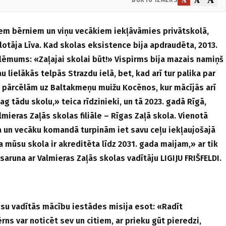
iem bērniem un viņu vecākiem iekļāvāmies privātskolā,
lotāja Līva. Kad skolas eksistence bija apdraudēta, 2013.
u lēmums:
«
Zaļajai skolai būt!
» Vispirms bija mazais namiņš
u lielākās telpās Strazdu ielā, bet, kad arī tur palika par
 pārcēlām uz Baltakmeņu muižu Kocēnos, kur mācījās arī
g tādu skolu,» teica rīdzinieki, un tā 2023. gadā Rīgā,
lmieras Zaļās skolas filiāle – Rīgas Zaļā skola. Vienotā
a un vecāku komandā turpinām iet savu ceļu iekļaujošajā
ka mūsu skola ir akreditēta līdz 2031. gada maijam,» ar tik
aruna ar Valmieras Zaļās skolas vadītāju LIGIJU FRIŠFELDI.
ūsu vadītās mācību iestādes misija esot: «Radīt
rns var noticēt sev un citiem, ar prieku gūt pieredzi,