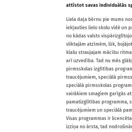
attīstot savas individuālās 
Liela daļa bērnu pie mums non
iekļauties lielo skolu vidē un
no kādas valsts vispārizglītoj
sliktajām atzīmēm, lūk, bojājot
klašu straujajam mācību ritma
arī uzvedība. Tad nu mēs glāb
pirmsskolas izglītības progr
traucējumiem, speciālā pirmss
speciālā pirmsskolas program
vairākiem smagiem garīgās att
pamatizglītības programma, s
traucējumiem un speciālā pam
Visas programmas ir licencētas
izziņa no ārsta, tad nodrošinā