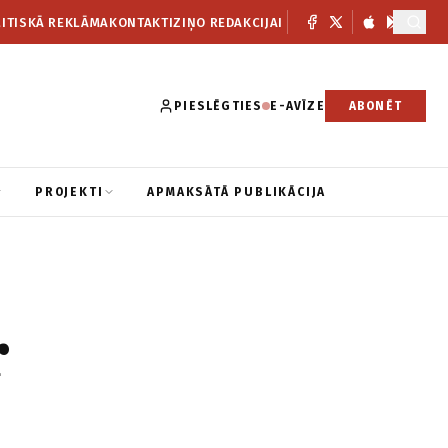
ITISKĀ REKLĀMA
KONTAKTI
ZIŅO REDAKCIJAI
PIESLĒGTIES
E-AVĪZE
ABONĒT
PROJEKTI
APMAKSĀTĀ PUBLIKĀCIJA
r