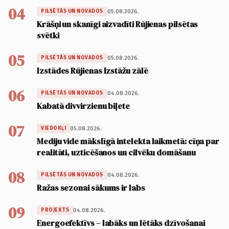
04
05.08.2026.
PILSĒTĀS UN NOVADOS
Krāšņi un skanīgi aizvadīti Rūjienas pilsētas
svētki
05
05.08.2026.
PILSĒTĀS UN NOVADOS
Izstādes Rūjienas Izstāžu zālē
06
04.08.2026.
PILSĒTĀS UN NOVADOS
Kabatā divvirzienu biļete
07
05.08.2026.
VIEDOKĻI
Mediju vide mākslīgā intelekta laikmetā: cīņa par
realitāti, uzticēšanos un cilvēku domāšanu
08
04.08.2026.
PILSĒTĀS UN NOVADOS
Ražas sezonai sākums ir labs
09
04.08.2026.
PROJEKTS
Energoefektīvs – labāks un lētāks dzīvošanai