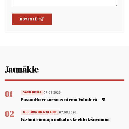
KOMENTĒT
Jaunākie
01
07.08.2026.
SABIEDRĪBA
Pusaudžu resursu centram Valmierā – 5!
02
07.08.2026.
KULTŪRA UN IZKLAIDE
Izzinot rumāņu unikālos kreklu izšuvumus