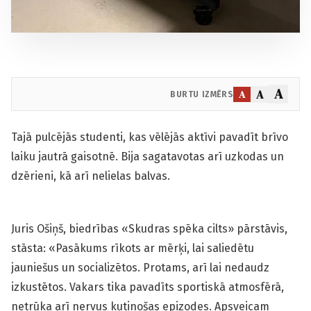
A
A
A
BURTU IZMĒRS
Tajā pulcējās studenti, kas vēlējās aktīvi pavadīt brīvo
laiku jautrā gaisotnē. Bija sagatavotas arī uzkodas un
dzērieni, kā arī nelielas balvas.
Juris Ošiņš, biedrības «Skudras spēka cilts» pārstāvis,
stāsta: «Pasākums rīkots ar mērķi, lai saliedētu
jauniešus un socializētos. Protams, arī lai nedaudz
izkustētos. Vakars tika pavadīts sportiskā atmosfērā,
netrūka arī nervus kutinošas epizodes. Apsveicam