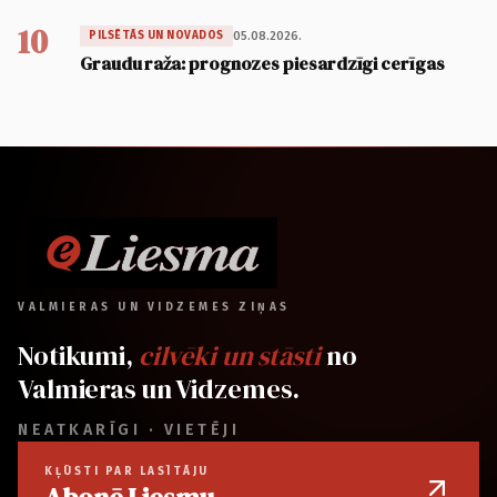
10
05.08.2026.
PILSĒTĀS UN NOVADOS
Graudu raža: prognozes piesardzīgi cerīgas
VALMIERAS UN VIDZEMES ZIŅAS
Notikumi,
cilvēki un stāsti
no
Valmieras un Vidzemes.
NEATKARĪGI · VIETĒJI
KĻŪSTI PAR LASĪTĀJU