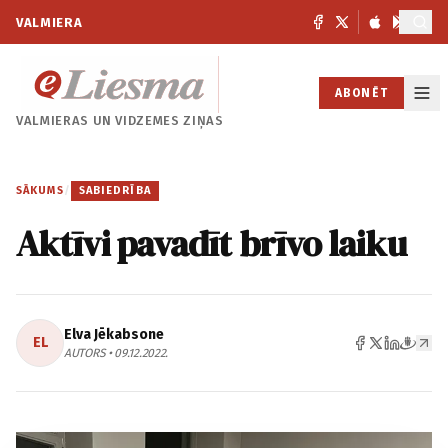
VALMIERA
ABONĒT
VALMIERAS UN
VIDZEMES ZIŅAS
SĀKUMS
/
SABIEDRĪBA
Aktīvi pavadīt brīvo laiku
Elva Jēkabsone
EL
AUTORS • 09.12.2022.