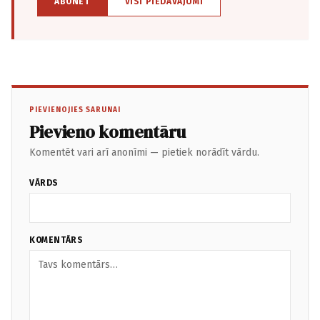
ABONĒT
VISI PIEDĀVĀJUMI
PIEVIENOJIES SARUNAI
Pievieno komentāru
Komentēt vari arī anonīmi — pietiek norādīt vārdu.
VĀRDS
KOMENTĀRS