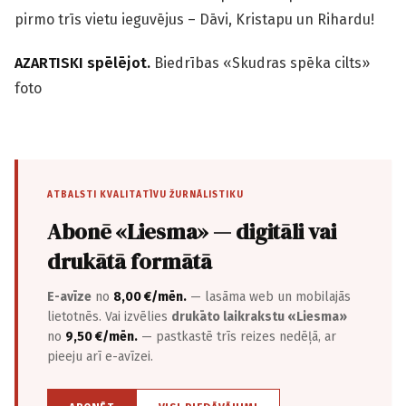
pirmo trīs vietu ieguvējus – Dāvi, Kristapu un Rihardu!
AZARTISKI spēlējot.
Biedrības «Skudras spēka cilts»
foto
ATBALSTI KVALITATĪVU ŽURNĀLISTIKU
Abonē «Liesma» — digitāli vai
drukātā formātā
E-avīze
no
8,00 €/mēn.
— lasāma web un mobilajās
lietotnēs. Vai izvēlies
drukāto laikrakstu «Liesma»
no
9,50 €/mēn.
— pastkastē trīs reizes nedēļā, ar
pieeju arī e-avīzei.