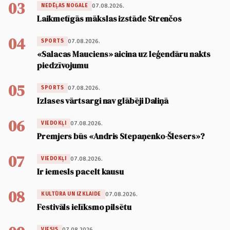
03
07.08.2026.
NEDĒĻAS NOGALE
Laikmetīgās mākslas izstāde Strenčos
04
07.08.2026.
SPORTS
«Salacas Mauciens» aicina uz leģendāru nakts
piedzīvojumu
05
07.08.2026.
SPORTS
Izlases vārtsargi nav glābēji Daliņā
06
07.08.2026.
VIEDOKĻI
Premjers būs «Andris Stepaņenko-Šlesers»?
07
07.08.2026.
VIEDOKĻI
Ir iemesls pacelt kausu
08
07.08.2026.
KULTŪRA UN IZKLAIDE
Festivāls ielīksmo pilsētu
07.08.2026.
VIESIS