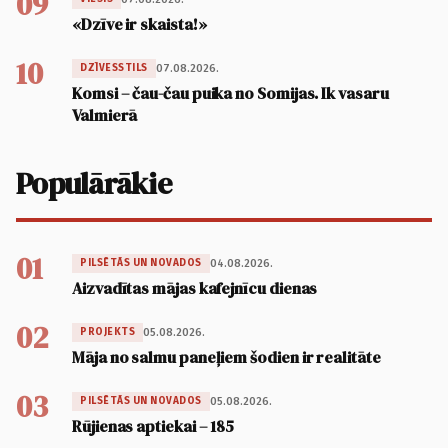
09
«Dzīve ir skaista!»
10
07.08.2026.
DZĪVESSTILS
Komsi – čau-čau puika no Somijas. Ik vasaru
Valmierā
Populārākie
01
04.08.2026.
PILSĒTĀS UN NOVADOS
Aizvadītas mājas kafejnīcu dienas
02
05.08.2026.
PROJEKTS
Māja no salmu paneļiem šodien ir realitāte
03
05.08.2026.
PILSĒTĀS UN NOVADOS
Rūjienas aptiekai – 185