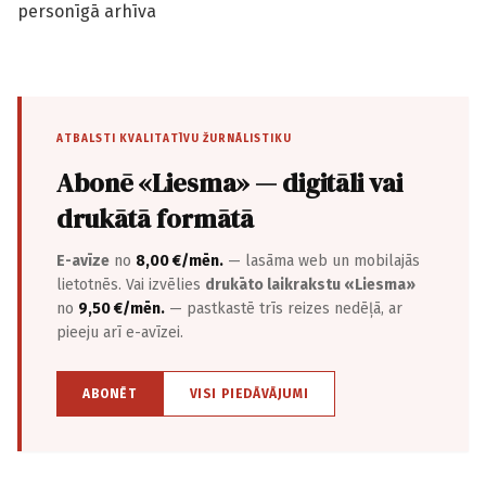
personīgā arhīva
ATBALSTI KVALITATĪVU ŽURNĀLISTIKU
Abonē «Liesma» — digitāli vai
drukātā formātā
E-avīze
no
8,00 €/mēn.
— lasāma web un mobilajās
lietotnēs. Vai izvēlies
drukāto laikrakstu «Liesma»
no
9,50 €/mēn.
— pastkastē trīs reizes nedēļā, ar
pieeju arī e-avīzei.
ABONĒT
VISI PIEDĀVĀJUMI