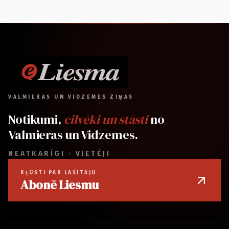
VALMIERAS UN VIDZEMES ZIŅAS
Notikumi,
cilvēki un stāsti
no
Valmieras un Vidzemes.
NEATKARĪGI · VIETĒJI
KĻŪSTI PAR LASĪTĀJU
Abonē Liesmu