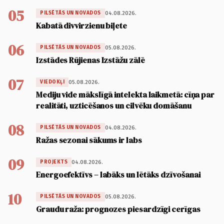
05
04.08.2026.
PILSĒTĀS UN NOVADOS
Kabatā divvirzienu biļete
06
05.08.2026.
PILSĒTĀS UN NOVADOS
Izstādes Rūjienas Izstāžu zālē
07
05.08.2026.
VIEDOKĻI
Mediju vide mākslīgā intelekta laikmetā: cīņa par
realitāti, uzticēšanos un cilvēku domāšanu
08
04.08.2026.
PILSĒTĀS UN NOVADOS
Ražas sezonai sākums ir labs
09
04.08.2026.
PROJEKTS
Energoefektīvs – labāks un lētāks dzīvošanai
10
05.08.2026.
PILSĒTĀS UN NOVADOS
Graudu raža: prognozes piesardzīgi cerīgas