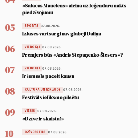
«Salacas Mauciens» aicina uz leģendāru nakts
piedzīvojumu
05
07.08.2026.
SPORTS
Izlases vārtsargi nav glābēji Daliņā
06
07.08.2026.
VIEDOKĻI
Premjers būs «Andris Stepaņenko-Šlesers»?
07
07.08.2026.
VIEDOKĻI
Ir iemesls pacelt kausu
08
07.08.2026.
KULTŪRA UN IZKLAIDE
Festivāls ielīksmo pilsētu
09
07.08.2026.
VIESIS
«Dzīve ir skaista!»
10
07.08.2026.
DZĪVESSTILS