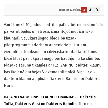
A
A
A
BURTU IZMĒRS
Vairāk nekā 10 gadus biedrība palīdz bērniem slimnīcās
pārvarēt bailes un stresu, izmantojot medicīnisko
klaunādi. Savukārt šogad biedrība uzsāk
pilotprogrammu darbam ar senioriem, kuriem
vientulība, trauksme un cilvēciska kontakta trūkums
bieži kļūst par tikpat smagu pārbaudījumu kā slimība.
Plašākā sarunā tikāmies ar ILZI ZARIŅU, dakteri klaunu,
kas ikdienā darbojas Vidzemes slimnīcā. Viņai ir divi
dakteru klaunu ampluā – Dakteris Babulis un Dakteris
Nunu.
DAĻA NO VALMIERAS KLAUNU KOMANDAS – Dakteris
Tufta, Dakteris Gasī un Dakteris Babulis.
Foto no