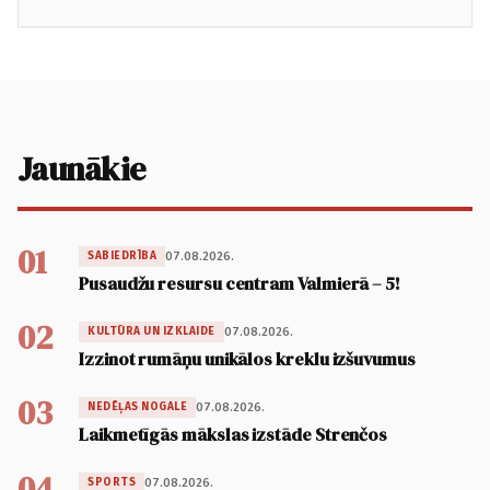
Jaunākie
01
07.08.2026.
SABIEDRĪBA
Pusaudžu resursu centram Valmierā – 5!
02
07.08.2026.
KULTŪRA UN IZKLAIDE
Izzinot rumāņu unikālos kreklu izšuvumus
03
07.08.2026.
NEDĒĻAS NOGALE
Laikmetīgās mākslas izstāde Strenčos
04
07.08.2026.
SPORTS