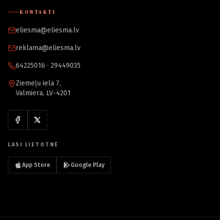
KONTAKTI
eliesma@eliesma.lv
reklama@eliesma.lv
64225016 · 29449035
Ziemeļu iela 7,
Valmiera, LV-4201
LASI LIETOTNĒ
App Store
Google Play