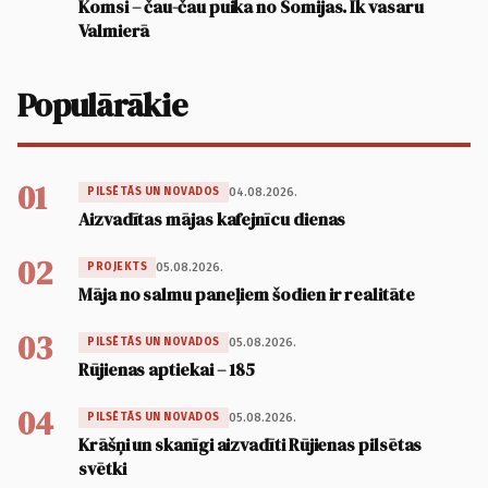
Komsi – čau-čau puika no Somijas. Ik vasaru
Valmierā
Populārākie
01
04.08.2026.
PILSĒTĀS UN NOVADOS
Aizvadītas mājas kafejnīcu dienas
02
05.08.2026.
PROJEKTS
Māja no salmu paneļiem šodien ir realitāte
03
05.08.2026.
PILSĒTĀS UN NOVADOS
Rūjienas aptiekai – 185
04
05.08.2026.
PILSĒTĀS UN NOVADOS
Krāšņi un skanīgi aizvadīti Rūjienas pilsētas
svētki