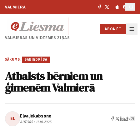
VALMIERA
ABONĒT
VALMIERAS UN
VIDZEMES ZIŅAS
SĀKUMS
/
SABIEDRĪBA
Atbalsts bērniem un
ģimenēm Valmierā
Elva Jēkabsone
EL
AUTORS • 17.10.2025.