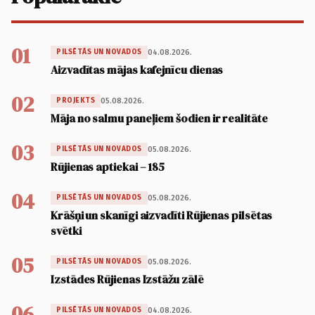
01
04.08.2026.
PILSĒTĀS UN NOVADOS
Aizvadītas mājas kafejnīcu dienas
02
05.08.2026.
PROJEKTS
Māja no salmu paneļiem šodien ir realitāte
03
05.08.2026.
PILSĒTĀS UN NOVADOS
Rūjienas aptiekai – 185
04
05.08.2026.
PILSĒTĀS UN NOVADOS
Krāšņi un skanīgi aizvadīti Rūjienas pilsētas
svētki
05
05.08.2026.
PILSĒTĀS UN NOVADOS
Izstādes Rūjienas Izstāžu zālē
06
04.08.2026.
PILSĒTĀS UN NOVADOS