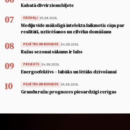
Kabatā divvirzienu biļete
07
05.08.2026.
VIEDOKĻI
Mediju vide mākslīgā intelekta laikmetā: cīņa par
realitāti, uzticēšanos un cilvēku domāšanu
08
04.08.2026.
PILSĒTĀS UN NOVADOS
Ražas sezonai sākums ir labs
09
04.08.2026.
PROJEKTS
Energoefektīvs – labāks un lētāks dzīvošanai
10
05.08.2026.
PILSĒTĀS UN NOVADOS
Graudu raža: prognozes piesardzīgi cerīgas