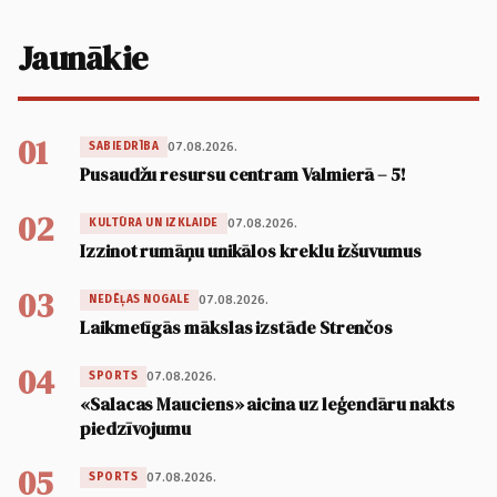
Jaunākie
01
07.08.2026.
SABIEDRĪBA
Pusaudžu resursu centram Valmierā – 5!
02
07.08.2026.
KULTŪRA UN IZKLAIDE
Izzinot rumāņu unikālos kreklu izšuvumus
03
07.08.2026.
NEDĒĻAS NOGALE
Laikmetīgās mākslas izstāde Strenčos
04
07.08.2026.
SPORTS
«Salacas Mauciens» aicina uz leģendāru nakts
piedzīvojumu
05
07.08.2026.
SPORTS