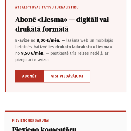
ATBALSTI KVALITATĪVU ŽURNĀLISTIKU
Abonē «Liesma» — digitāli vai
drukātā formātā
E-avīze
no
8,00 €/mēn.
— lasāma web un mobilajās
lietotnēs. Vai izvēlies
drukāto laikrakstu «Liesma»
no
9,50 €/mēn.
— pastkastē trīs reizes nedēļā, ar
pieeju arī e-avīzei.
ABONĒT
VISI PIEDĀVĀJUMI
PIEVIENOJIES SARUNAI
Pievieno komentāru