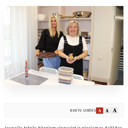
A
A
A
BURTU IZMĒRS