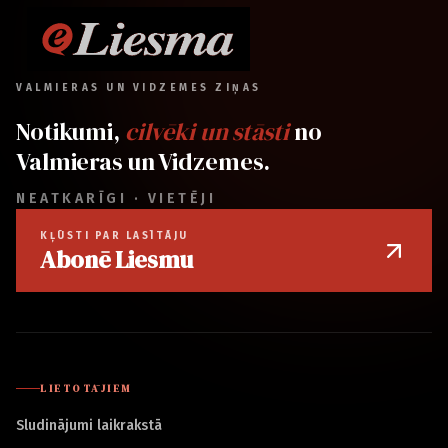
VALMIERAS UN VIDZEMES ZIŅAS
Notikumi,
cilvēki un stāsti
no
Valmieras un Vidzemes.
NEATKARĪGI · VIETĒJI
KĻŪSTI PAR LASĪTĀJU
Abonē Liesmu
LIETOTĀJIEM
Sludinājumi laikrakstā