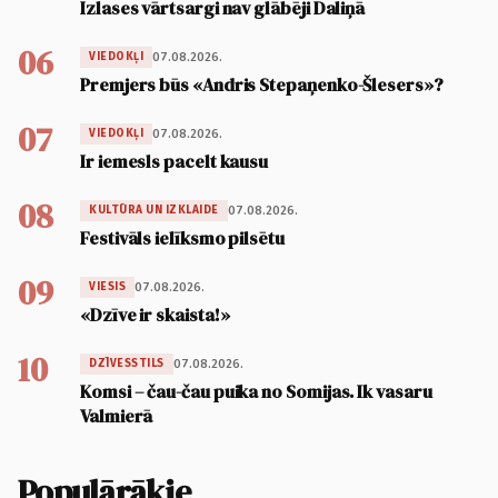
Izlases vārtsargi nav glābēji Daliņā
06
07.08.2026.
VIEDOKĻI
Premjers būs «Andris Stepaņenko-Šlesers»?
07
07.08.2026.
VIEDOKĻI
Ir iemesls pacelt kausu
08
07.08.2026.
KULTŪRA UN IZKLAIDE
Festivāls ielīksmo pilsētu
09
07.08.2026.
VIESIS
«Dzīve ir skaista!»
10
07.08.2026.
DZĪVESSTILS
Komsi – čau-čau puika no Somijas. Ik vasaru
Valmierā
Populārākie