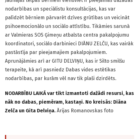
Jaunajās telpās bērniem vienuviet ir pieejamas dažādas
nodarbības un speciālistu konsultācijas, kas var
palīdzēt bērniem pārvarēt dzīves grūtības un veicināt
psiho­emocionālo un sociālo attīstību. Tikāmies sarunā
ar Valmieras SOS Ģimeņu atbalsta centra pakalpojumu
koordinatori, sociālo darbinieci DIĀNU ZELČU, kas vairāk
pastāstīja par pieejamajiem pakalpojumiem.
Aprunājāmies arī ar GITU DELVIŅU, kas ir Silto smilšu
terapeite, kā arī pasniedz Dabas vides estētikas
nodarbības, par kurām vēl nav tik plaši dzirdēts.
NODARBĪBU LAIKĀ var tikt izmantoti dažādi resursi, kas
nāk no dabas, piemēram, kastaņi. No kreisās: Diāna
Zelča un Gita Delviņa.
Ārijas Romanovskas foto