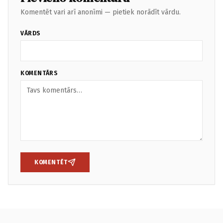
Komentēt vari arī anonīmi — pietiek norādīt vārdu.
VĀRDS
KOMENTĀRS
KOMENTĒT