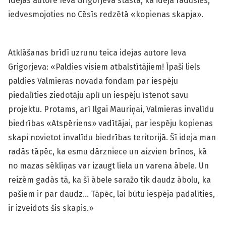
Idejas autore Ieva Grigorjeva stāsta, ka ideja radusies,
iedvesmojoties no Cēsīs redzētā «kopienas skapja».
Atklāšanas brīdī uzrunu teica idejas autore Ieva
Grigorjeva: «Paldies visiem atbalstītājiem! Īpaši liels
paldies Valmieras novada fondam par iespēju
piedalīties ziedotāju aplī un iespēju īstenot savu
projektu. Protams, arī Ilgai Mauriņai, Valmieras invalīdu
biedrības «Atspēriens» vadītājai, par iespēju kopienas
skapi novietot invalīdu biedrības teritorijā. Šī ideja man
radās tāpēc, ka esmu dārzniece un aizvien brīnos, kā
no mazas sēkliņas var izaugt liela un varena ābele. Un
reizēm gadās tā, ka šī ābele saražo tik daudz ābolu, ka
pašiem ir par daudz… Tāpēc, lai būtu iespēja padalīties,
ir izveidots šis skapis.»