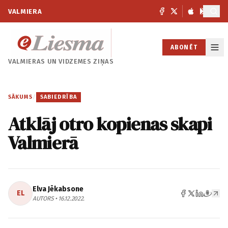
VALMIERA
ABONĒT
VALMIERAS UN
VIDZEMES ZIŅAS
SĀKUMS
/
SABIEDRĪBA
Atklāj otro kopienas skapi
Valmierā
Elva Jēkabsone
EL
AUTORS • 16.12.2022.