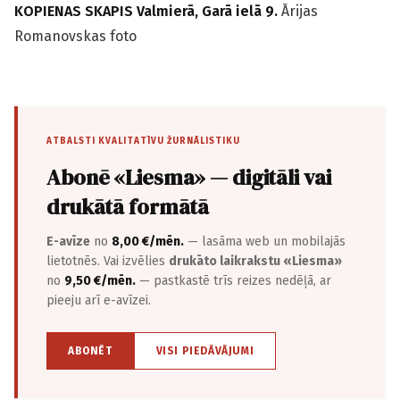
KOPIENAS SKAPIS Valmierā, Garā ielā 9.
Ārijas
Romanovskas foto
ATBALSTI KVALITATĪVU ŽURNĀLISTIKU
Abonē «Liesma» — digitāli vai
drukātā formātā
E-avīze
no
8,00 €/mēn.
— lasāma web un mobilajās
lietotnēs. Vai izvēlies
drukāto laikrakstu «Liesma»
no
9,50 €/mēn.
— pastkastē trīs reizes nedēļā, ar
pieeju arī e-avīzei.
ABONĒT
VISI PIEDĀVĀJUMI