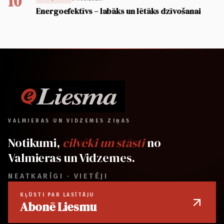
10
Energoefektīvs – labāks un lētāks dzīvošanai
VALMIERAS UN VIDZEMES ZIŅAS
Notikumi,
cilvēki un stāsti
no
Valmieras un Vidzemes.
NEATKARĪGI · VIETĒJI
KĻŪSTI PAR LASĪTĀJU
Abonē Liesmu