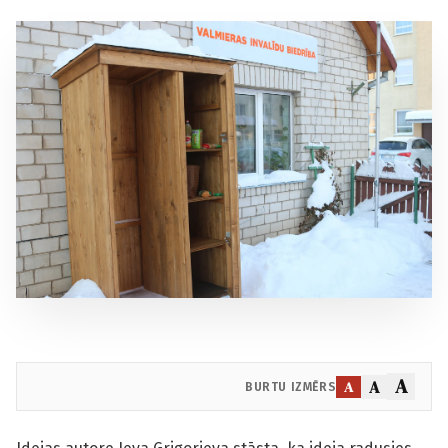
A
A
A
BURTU IZMĒRS