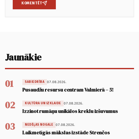
KOMENTĒT
Jaunākie
01
07.08.2026.
SABIEDRĪBA
Pusaudžu resursu centram Valmierā – 5!
02
07.08.2026.
KULTŪRA UN IZKLAIDE
Izzinot rumāņu unikālos kreklu izšuvumus
03
07.08.2026.
NEDĒĻAS NOGALE
Laikmetīgās mākslas izstāde Strenčos