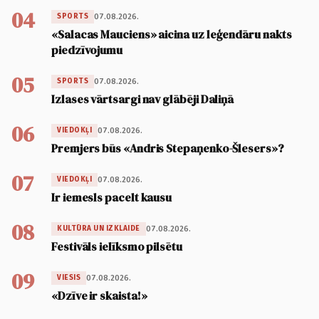
04
07.08.2026.
SPORTS
«Salacas Mauciens» aicina uz leģendāru nakts
piedzīvojumu
05
07.08.2026.
SPORTS
Izlases vārtsargi nav glābēji Daliņā
06
07.08.2026.
VIEDOKĻI
Premjers būs «Andris Stepaņenko-Šlesers»?
07
07.08.2026.
VIEDOKĻI
Ir iemesls pacelt kausu
08
07.08.2026.
KULTŪRA UN IZKLAIDE
Festivāls ielīksmo pilsētu
09
07.08.2026.
VIESIS
«Dzīve ir skaista!»