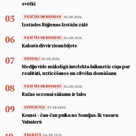
svētki
05
05.08.2026.
PILSĒTĀS UN NOVADOS
Izstādes Rūjienas Izstāžu zālē
06
04.08.2026.
PILSĒTĀS UN NOVADOS
Kabatā divvirzienu biļete
07
05.08.2026.
VIEDOKĻI
Mediju vide mākslīgā intelekta laikmetā: cīņa par
realitāti, uzticēšanos un cilvēku domāšanu
08
04.08.2026.
PILSĒTĀS UN NOVADOS
Ražas sezonai sākums ir labs
09
07.08.2026.
DZĪVESSTILS
Komsi – čau-čau puika no Somijas. Ik vasaru
Valmierā
04.08.2026.
PROJEKTS