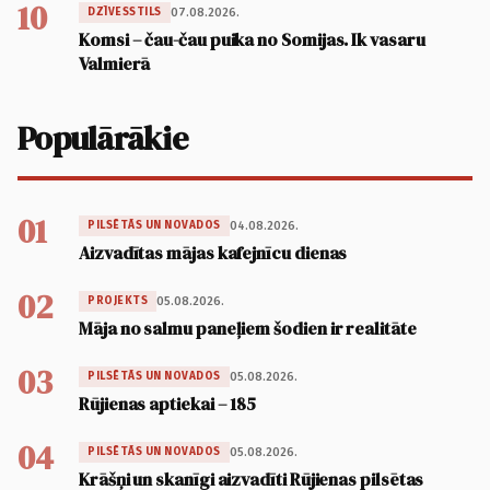
10
07.08.2026.
DZĪVESSTILS
Komsi – čau-čau puika no Somijas. Ik vasaru
Valmierā
Populārākie
01
04.08.2026.
PILSĒTĀS UN NOVADOS
Aizvadītas mājas kafejnīcu dienas
02
05.08.2026.
PROJEKTS
Māja no salmu paneļiem šodien ir realitāte
03
05.08.2026.
PILSĒTĀS UN NOVADOS
Rūjienas aptiekai – 185
04
05.08.2026.
PILSĒTĀS UN NOVADOS
Krāšņi un skanīgi aizvadīti Rūjienas pilsētas