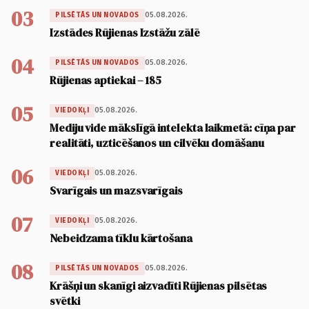
03
05.08.2026.
PILSĒTĀS UN NOVADOS
Izstādes Rūjienas Izstāžu zālē
04
05.08.2026.
PILSĒTĀS UN NOVADOS
Rūjienas aptiekai – 185
05
05.08.2026.
VIEDOKĻI
Mediju vide mākslīgā intelekta laikmetā: cīņa par
realitāti, uzticēšanos un cilvēku domāšanu
06
05.08.2026.
VIEDOKĻI
Svarīgais un mazsvarīgais
07
05.08.2026.
VIEDOKĻI
Nebeidzama tīklu kārtošana
08
05.08.2026.
PILSĒTĀS UN NOVADOS
Krāšņi un skanīgi aizvadīti Rūjienas pilsētas
svētki