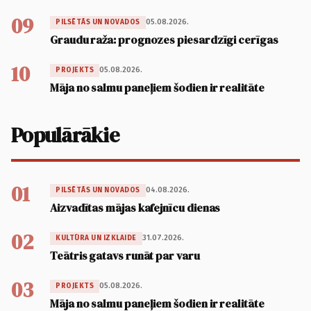
09
05.08.2026.
PILSĒTĀS UN NOVADOS
Graudu raža: prognozes piesardzīgi cerīgas
10
05.08.2026.
PROJEKTS
Māja no salmu paneļiem šodien ir realitāte
Populārākie
01
04.08.2026.
PILSĒTĀS UN NOVADOS
Aizvadītas mājas kafejnīcu dienas
02
31.07.2026.
KULTŪRA UN IZKLAIDE
Teātris gatavs runāt par varu
03
05.08.2026.
PROJEKTS
Māja no salmu paneļiem šodien ir realitāte