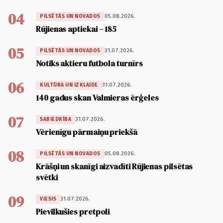
04
05.08.2026.
PILSĒTĀS UN NOVADOS
Rūjienas aptiekai – 185
05
31.07.2026.
PILSĒTĀS UN NOVADOS
Notiks aktieru futbola turnīrs
06
31.07.2026.
KULTŪRA UN IZKLAIDE
140 gadus skan Valmieras ērģeles
07
31.07.2026.
SABIEDRĪBA
Vērienīgu pārmaiņu priekšā
08
05.08.2026.
PILSĒTĀS UN NOVADOS
Krāšņi un skanīgi aizvadīti Rūjienas pilsētas
svētki
09
31.07.2026.
VIESIS
Pievilkušies pretpoli