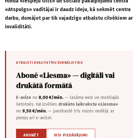
Fonda «Iespēju tilts» un sociālo pakalpojumu centra
«Atspulgs» vadītājai ir daudz ideju, kā sekmēt centra
darbu, domājot par tik vajadzīgo atbalstu cilvēkiem ar
invaliditāti.
ATBALSTI KVALITATĪVU ŽURNĀLISTIKU
Abonē «Liesma» — digitāli vai
drukātā formātā
E-avīze
no
8,00 €/mēn.
— lasāma web un mobilajās
lietotnēs. Vai izvēlies
drukāto laikrakstu «Liesma»
no
9,50 €/mēn.
— pastkastē trīs reizes nedēļā, ar
pieeju arī e-avīzei.
ABONĒT
VISI PIEDĀVĀJUMI