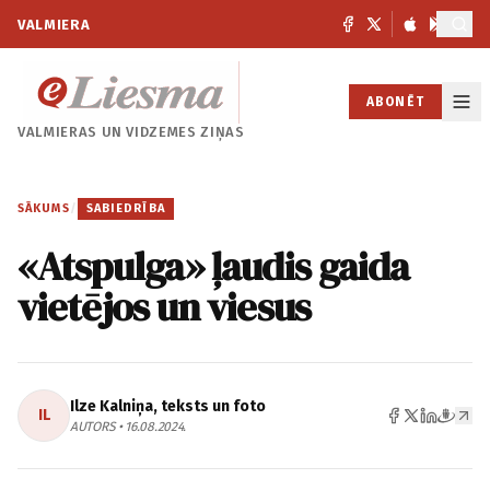
VALMIERA
ABONĒT
VALMIERAS UN
VIDZEMES ZIŅAS
SĀKUMS
/
SABIEDRĪBA
«Atspulga» ļaudis gaida
vietējos un viesus
Ilze Kalniņa, teksts un foto
IL
AUTORS • 16.08.2024.