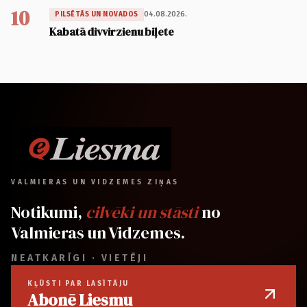
10
04.08.2026.
PILSĒTĀS UN NOVADOS
Kabatā divvirzienu biļete
VALMIERAS UN VIDZEMES ZIŅAS
Notikumi,
cilvēki un stāsti
no
Valmieras un Vidzemes.
NEATKARĪGI · VIETĒJI
KĻŪSTI PAR LASĪTĀJU
Abonē Liesmu