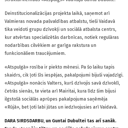
Deinstitucionalizācijas projekta laikā, saņemot arī
Valmieras novada pašvaldības atbalstu, tieši Vaidavā
tika veidoti grupu dzīvokļi un sociālā atbalsta centrs,
kur atvērtas specializētās darbnīcas, notiek regulāras
nodarbības cilvēkiem ar garīga rakstura un
funkcionāliem traucējumiem.
«Atspulgā» rosība ir piekto mēnesi. Pa šo laiku tapis
skaidrs, cik ļoti šīs iespējas, pakalpojumi bijuši vajadzīgi.
«Atspulgā» nonācis Valters, kurš dzīvojis savā dzīvoklī,
četrās sienās, te vieta arī Mairitai, kura līdz šim bijusi
ilgstošā sociālās aprūpes pakalpojuma saņēmēja
«Rūjā», bet ļoti labi jūtas un iedzīvojusies arī Vaidavā.
DARA SIRDSDARBU, un Guntai Dubultei tas arī sanāk.