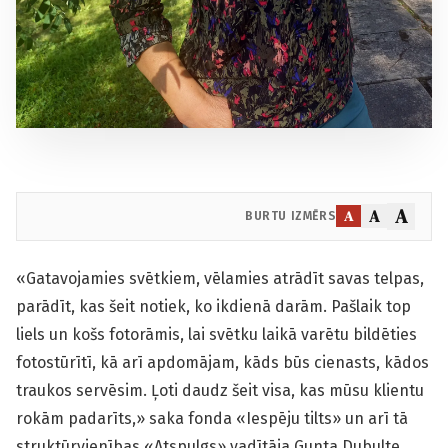
A
A
A
BURTU IZMĒRS
«Gatavojamies svētkiem, vēlamies atrādīt savas telpas,
parādīt, kas šeit notiek, ko ikdienā darām. Pašlaik top
liels un košs fotorāmis, lai svētku laikā varētu bildēties
fotostūrītī, kā arī apdomājam, kāds būs cienasts, kādos
traukos servēsim. Ļoti daudz šeit visa, kas mūsu klientu
rokām padarīts,» saka fonda «Iespēju tilts» un arī tā
struktūrvienības «Atspulgs» vadītāja Gunta Dubulte.