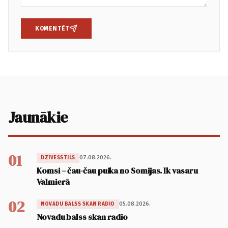
KOMENTĒT
Jaunākie
01
07.08.2026.
DZĪVESSTILS
Komsi – čau-čau puika no Somijas. Ik vasaru
Valmierā
02
05.08.2026.
NOVADU BALSS SKAN RADIO
Novadu balss skan radio