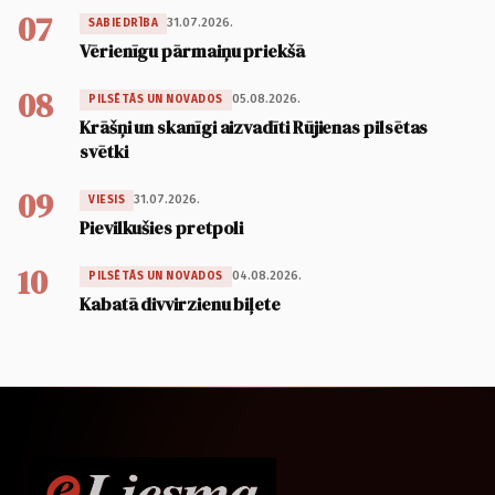
07
31.07.2026.
SABIEDRĪBA
Vērienīgu pārmaiņu priekšā
08
05.08.2026.
PILSĒTĀS UN NOVADOS
Krāšņi un skanīgi aizvadīti Rūjienas pilsētas
svētki
09
31.07.2026.
VIESIS
Pievilkušies pretpoli
10
04.08.2026.
PILSĒTĀS UN NOVADOS
Kabatā divvirzienu biļete