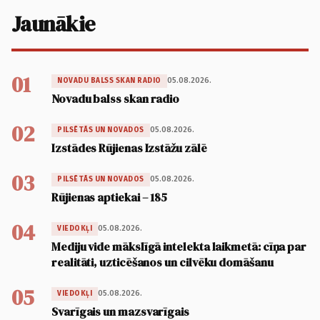
Jaunākie
01
05.08.2026.
NOVADU BALSS SKAN RADIO
Novadu balss skan radio
02
05.08.2026.
PILSĒTĀS UN NOVADOS
Izstādes Rūjienas Izstāžu zālē
03
05.08.2026.
PILSĒTĀS UN NOVADOS
Rūjienas aptiekai – 185
04
05.08.2026.
VIEDOKĻI
Mediju vide mākslīgā intelekta laikmetā: cīņa par
realitāti, uzticēšanos un cilvēku domāšanu
05
05.08.2026.
VIEDOKĻI
Svarīgais un mazsvarīgais