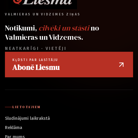
VALMIERAS UN VIDZEMES ZIŅAS
Notikumi,
cilvēki un stāsti
no
Valmieras un Vidzemes.
NEATKARĪGI · VIETĒJI
KĻŪSTI PAR LASĪTĀJU
Abonē Liesmu
LIETOTĀJIEM
Sludinājumi laikrakstā
Reklāma
Par mums