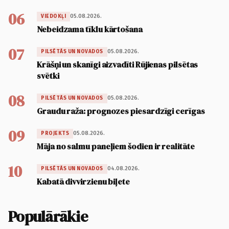
06
05.08.2026.
VIEDOKĻI
Nebeidzama tīklu kārtošana
07
05.08.2026.
PILSĒTĀS UN NOVADOS
Krāšņi un skanīgi aizvadīti Rūjienas pilsētas
svētki
08
05.08.2026.
PILSĒTĀS UN NOVADOS
Graudu raža: prognozes piesardzīgi cerīgas
09
05.08.2026.
PROJEKTS
Māja no salmu paneļiem šodien ir realitāte
10
04.08.2026.
PILSĒTĀS UN NOVADOS
Kabatā divvirzienu biļete
Populārākie