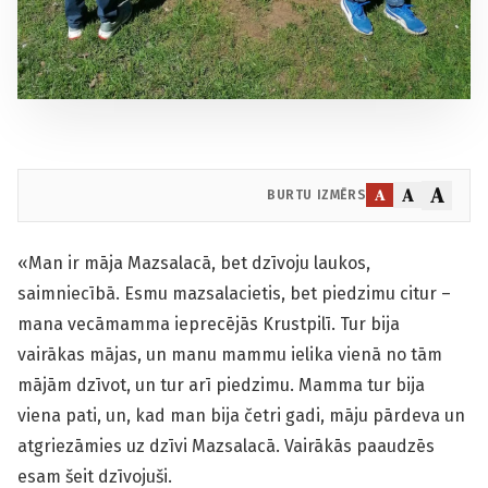
A
A
A
BURTU IZMĒRS
«Man ir māja Mazsalacā, bet dzīvoju laukos,
saimniecībā. Esmu mazsalacietis, bet piedzimu citur –
mana vecāmamma ieprecējās Krustpilī. Tur bija
vairākas mājas, un manu mammu ielika vienā no tām
mājām dzīvot, un tur arī piedzimu. Mamma tur bija
viena pati, un, kad man bija četri gadi, māju pārdeva un
atgriezāmies uz dzīvi Mazsalacā. Vairākās paaudzēs
esam šeit dzīvojuši.