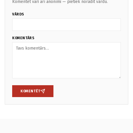
Komentēt vari arī anonīmi — pietiek norādīt vārdu.
VĀRDS
KOMENTĀRS
KOMENTĒT