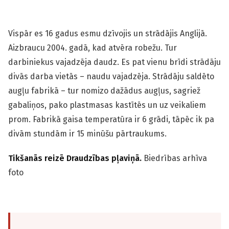
Vispār es 16 gadus esmu dzīvojis un strādājis Anglijā.
Aizbraucu 2004. gadā, kad atvēra robežu. Tur
darbiniekus vajadzēja daudz. Es pat vienu brīdi strādāju
divās darba vietās – naudu vajadzēja. Strādāju saldēto
augļu fabrikā – tur nomizo dažādus augļus, sagriež
gabaliņos, pako plastmasas kastītēs un uz veikaliem
prom. Fabrikā gaisa temperatūra ir 6 grādi, tāpēc ik pa
divām stundām ir 15 minūšu pārtraukums.
Tikšanās reizē Draudzības pļaviņā.
Biedrības arhīva
foto