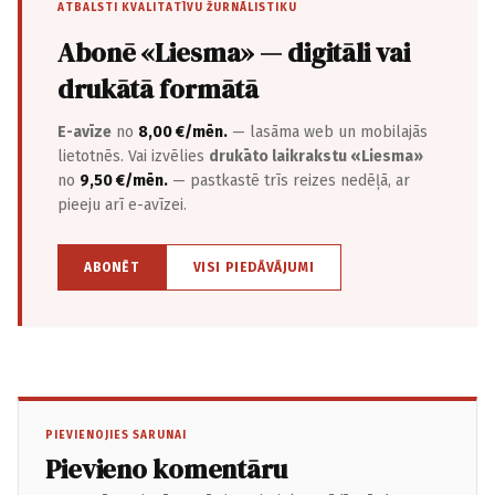
ATBALSTI KVALITATĪVU ŽURNĀLISTIKU
Abonē «Liesma» — digitāli vai
drukātā formātā
E-avīze
no
8,00 €/mēn.
— lasāma web un mobilajās
lietotnēs. Vai izvēlies
drukāto laikrakstu «Liesma»
no
9,50 €/mēn.
— pastkastē trīs reizes nedēļā, ar
pieeju arī e-avīzei.
ABONĒT
VISI PIEDĀVĀJUMI
PIEVIENOJIES SARUNAI
Pievieno komentāru