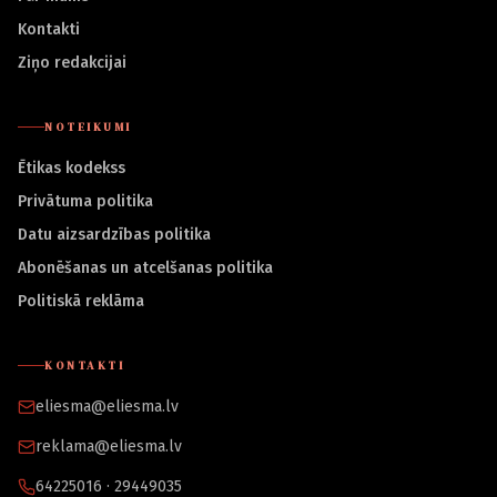
Kontakti
Ziņo redakcijai
NOTEIKUMI
Ētikas kodekss
Privātuma politika
Datu aizsardzības politika
Abonēšanas un atcelšanas politika
Politiskā reklāma
KONTAKTI
eliesma@eliesma.lv
reklama@eliesma.lv
64225016 · 29449035