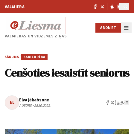
VALMIERA
ABONĒT
VALMIERAS UN
VIDZEMES ZIŅAS
SĀKUMS
/
SABIEDRĪBA
Cenšoties iesaistīt seniorus
Elva Jēkabsone
EL
AUTORS • 28.10.2022.