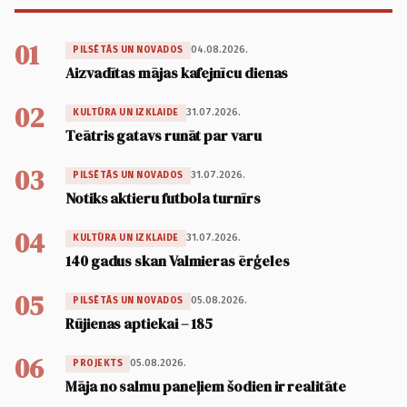
01
04.08.2026.
PILSĒTĀS UN NOVADOS
Aizvadītas mājas kafejnīcu dienas
02
31.07.2026.
KULTŪRA UN IZKLAIDE
Teātris gatavs runāt par varu
03
31.07.2026.
PILSĒTĀS UN NOVADOS
Notiks aktieru futbola turnīrs
04
31.07.2026.
KULTŪRA UN IZKLAIDE
140 gadus skan Valmieras ērģeles
05
05.08.2026.
PILSĒTĀS UN NOVADOS
Rūjienas aptiekai – 185
06
05.08.2026.
PROJEKTS
Māja no salmu paneļiem šodien ir realitāte