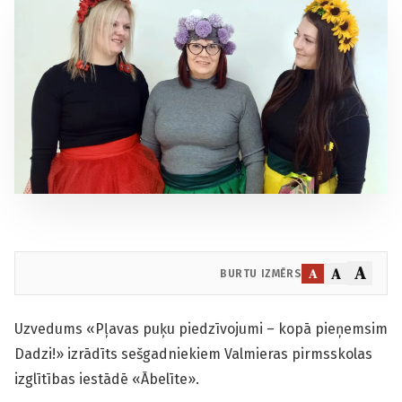
A
A
A
BURTU IZMĒRS
Uzvedums «Pļavas puķu piedzīvojumi – kopā pieņemsim
Dadzi!» izrādīts sešgadniekiem Valmieras pirmsskolas
izglītības iestādē «Ābelīte».