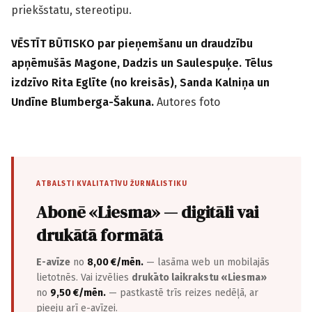
priekšstatu, stereotipu.
VĒSTĪT BŪTISKO par pieņemšanu un draudzību
apņēmušās Magone, Dadzis un Saulespuķe. Tēlus
izdzīvo Rita Eglīte (no kreisās), Sanda Kalniņa un
Undīne Blumberga-Šakuna.
Autores foto
ATBALSTI KVALITATĪVU ŽURNĀLISTIKU
Abonē «Liesma» — digitāli vai
drukātā formātā
E-avīze
no
8,00 €/mēn.
— lasāma web un mobilajās
lietotnēs. Vai izvēlies
drukāto laikrakstu «Liesma»
no
9,50 €/mēn.
— pastkastē trīs reizes nedēļā, ar
pieeju arī e-avīzei.