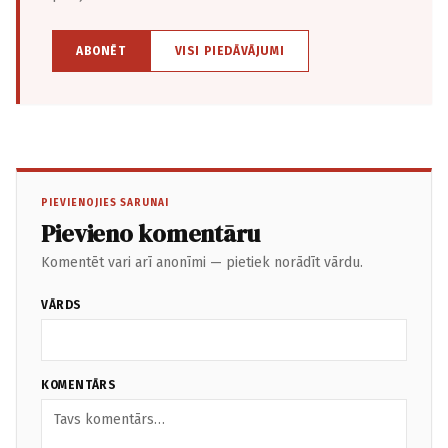
ABONĒT
VISI PIEDĀVĀJUMI
PIEVIENOJIES SARUNAI
Pievieno komentāru
Komentēt vari arī anonīmi — pietiek norādīt vārdu.
VĀRDS
KOMENTĀRS