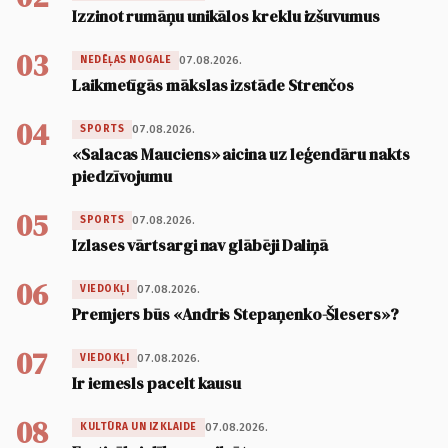
Izzinot rumāņu unikālos kreklu izšuvumus
03
07.08.2026.
NEDĒĻAS NOGALE
Laikmetīgās mākslas izstāde Strenčos
04
07.08.2026.
SPORTS
«Salacas Mauciens» aicina uz leģendāru nakts
piedzīvojumu
05
07.08.2026.
SPORTS
Izlases vārtsargi nav glābēji Daliņā
06
07.08.2026.
VIEDOKĻI
Premjers būs «Andris Stepaņenko-Šlesers»?
07
07.08.2026.
VIEDOKĻI
Ir iemesls pacelt kausu
08
07.08.2026.
KULTŪRA UN IZKLAIDE