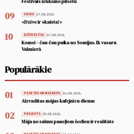
Festivāls ielīksmo pilsētu
09
07.08.2026.
VIESIS
«Dzīve ir skaista!»
10
07.08.2026.
DZĪVESSTILS
Komsi – čau-čau puika no Somijas. Ik vasaru
Valmierā
Populārākie
01
04.08.2026.
PILSĒTĀS UN NOVADOS
Aizvadītas mājas kafejnīcu dienas
02
05.08.2026.
PROJEKTS
Māja no salmu paneļiem šodien ir realitāte