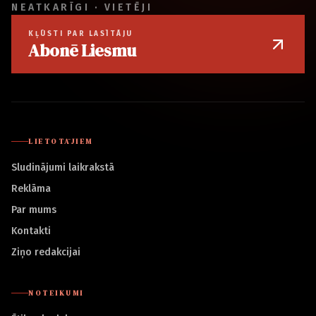
NEATKARĪGI · VIETĒJI
KĻŪSTI PAR LASĪTĀJU
Abonē Liesmu
LIETOTĀJIEM
Sludinājumi laikrakstā
Reklāma
Par mums
Kontakti
Ziņo redakcijai
NOTEIKUMI