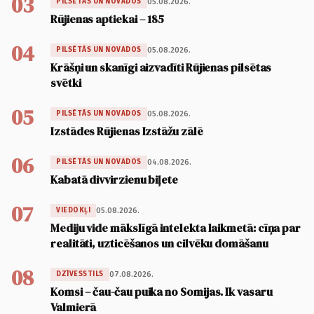
03
05.08.2026.
PILSĒTĀS UN NOVADOS
Rūjienas aptiekai – 185
04
05.08.2026.
PILSĒTĀS UN NOVADOS
Krāšņi un skanīgi aizvadīti Rūjienas pilsētas
svētki
05
05.08.2026.
PILSĒTĀS UN NOVADOS
Izstādes Rūjienas Izstāžu zālē
06
04.08.2026.
PILSĒTĀS UN NOVADOS
Kabatā divvirzienu biļete
07
05.08.2026.
VIEDOKĻI
Mediju vide mākslīgā intelekta laikmetā: cīņa par
realitāti, uzticēšanos un cilvēku domāšanu
08
07.08.2026.
DZĪVESSTILS
Komsi – čau-čau puika no Somijas. Ik vasaru
Valmierā