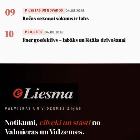
09
04.08.2026.
PILSĒTĀS UN NOVADOS
Ražas sezonai sākums ir labs
10
04.08.2026.
PROJEKTS
Energoefektīvs – labāks un lētāks dzīvošanai
VALMIERAS UN VIDZEMES ZIŅAS
Notikumi,
cilvēki un stāsti
no
Valmieras un Vidzemes.