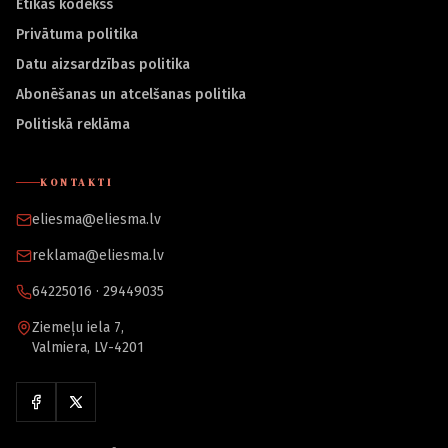
Ētikas kodekss
Privātuma politika
Datu aizsardzības politika
Abonēšanas un atcelšanas politika
Politiskā reklāma
KONTAKTI
eliesma@eliesma.lv
reklama@eliesma.lv
64225016 · 29449035
Ziemeļu iela 7,
Valmiera, LV-4201