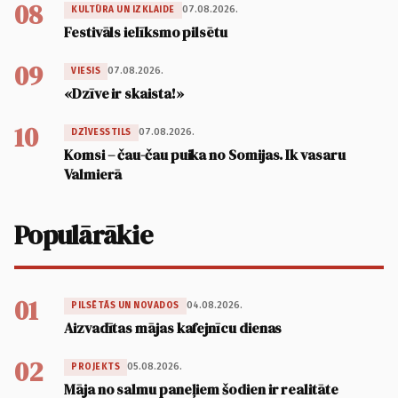
08
07.08.2026.
KULTŪRA UN IZKLAIDE
Festivāls ielīksmo pilsētu
09
07.08.2026.
VIESIS
«Dzīve ir skaista!»
10
07.08.2026.
DZĪVESSTILS
Komsi – čau-čau puika no Somijas. Ik vasaru
Valmierā
Populārākie
01
04.08.2026.
PILSĒTĀS UN NOVADOS
Aizvadītas mājas kafejnīcu dienas
02
05.08.2026.
PROJEKTS
Māja no salmu paneļiem šodien ir realitāte