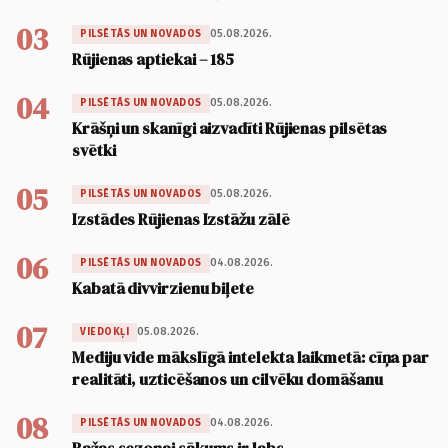
03
05.08.2026.
PILSĒTĀS UN NOVADOS
Rūjienas aptiekai – 185
04
05.08.2026.
PILSĒTĀS UN NOVADOS
Krāšņi un skanīgi aizvadīti Rūjienas pilsētas
svētki
05
05.08.2026.
PILSĒTĀS UN NOVADOS
Izstādes Rūjienas Izstāžu zālē
06
04.08.2026.
PILSĒTĀS UN NOVADOS
Kabatā divvirzienu biļete
07
05.08.2026.
VIEDOKĻI
Mediju vide mākslīgā intelekta laikmetā: cīņa par
realitāti, uzticēšanos un cilvēku domāšanu
08
04.08.2026.
PILSĒTĀS UN NOVADOS
Ražas sezonai sākums ir labs