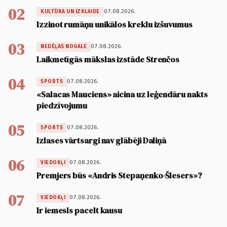
02
07.08.2026.
KULTŪRA UN IZKLAIDE
Izzinot rumāņu unikālos kreklu izšuvumus
03
07.08.2026.
NEDĒĻAS NOGALE
Laikmetīgās mākslas izstāde Strenčos
04
07.08.2026.
SPORTS
«Salacas Mauciens» aicina uz leģendāru nakts
piedzīvojumu
05
07.08.2026.
SPORTS
Izlases vārtsargi nav glābēji Daliņā
06
07.08.2026.
VIEDOKĻI
Premjers būs «Andris Stepaņenko-Šlesers»?
07
07.08.2026.
VIEDOKĻI
Ir iemesls pacelt kausu