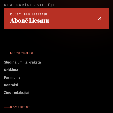
NEATKARĪGI · VIETĒJI
KĻŪSTI PAR LASĪTĀJU
Abonē Liesmu
LIETOTĀJIEM
Sludinājumi laikrakstā
Reklāma
Par mums
Kontakti
Ziņo redakcijai
NOTEIKUMI