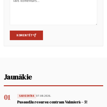
KOMENTĒT
Jaunākie
01
07.08.2026.
SABIEDRĪBA
Pusaudžu resursu centram Valmierā – 5!