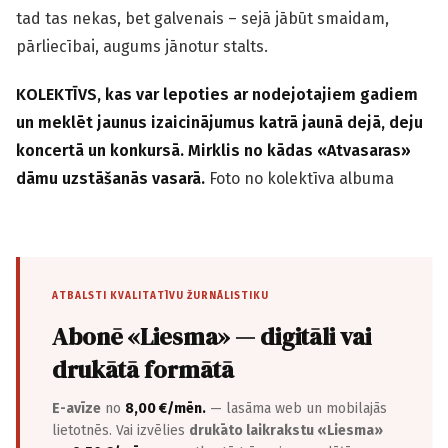
tad tas nekas, bet galvenais – sejā jābūt smaidam,
pārliecībai, augums jānotur stalts.
KOLEKTĪVS, kas var lepoties ar nodejotajiem gadiem
un meklēt jaunus izaicinājumus katrā jaunā dejā, deju
koncertā un konkursā. Mirklis no kādas «Atvasaras»
dāmu uzstāšanās vasarā.
Foto no kolektīva albuma
ATBALSTI KVALITATĪVU ŽURNĀLISTIKU
Abonē «Liesma» — digitāli vai
drukātā formātā
E-avīze
no
8,00 €/mēn.
— lasāma web un mobilajās
lietotnēs. Vai izvēlies
drukāto laikrakstu «Liesma»