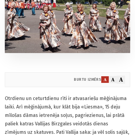
A
A
A
BURTU IZMĒRS
Otrdienu un ceturtdienu rīti ir atvasariešu mēģinājuma
laiki. Arī mēģinājumā, kur klāt bija «Liesma», 15 deju
mīlošas dāmas ietrenēja soļus, pagriezienus, lai prātā
paliek katras Vallijas Birz­gales veidotās dienas
zīmējums uz skatuves. Pati Vallija saka: ja vēl solis sajūk,