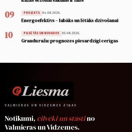
09
04.08.2026.
PROJEKTS
Energoefektīvs – labāks un lētāks dzīvošanai
10
05.08.2026.
PILSĒTĀS UN NOVADOS
Graudu raža: prognozes piesardzīgi cerīgas
VALMIERAS UN VIDZEMES ZIŅAS
Notikumi,
cilvēki un stāsti
no
Valmieras un Vidzemes.