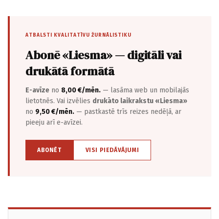
ATBALSTI KVALITATĪVU ŽURNĀLISTIKU
Abonē «Liesma» — digitāli vai
drukātā formātā
E-avīze
no
8,00 €/mēn.
— lasāma web un mobilajās
lietotnēs. Vai izvēlies
drukāto laikrakstu «Liesma»
no
9,50 €/mēn.
— pastkastē trīs reizes nedēļā, ar
pieeju arī e-avīzei.
ABONĒT
VISI PIEDĀVĀJUMI