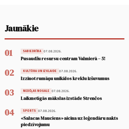
Jaunākie
01
07.08.2026.
SABIEDRĪBA
Pusaudžu resursu centram Valmierā – 5!
02
07.08.2026.
KULTŪRA UN IZKLAIDE
Izzinot rumāņu unikālos kreklu izšuvumus
03
07.08.2026.
NEDĒĻAS NOGALE
Laikmetīgās mākslas izstāde Strenčos
04
07.08.2026.
SPORTS
«Salacas Mauciens» aicina uz leģendāru nakts
piedzīvojumu