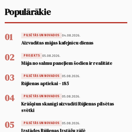
Populārākie
01
04.08.2026.
PILSĒTĀS UN NOVADOS
Aizvadītas mājas kafejnīcu dienas
02
05.08.2026.
PROJEKTS
Māja no salmu paneļiem šodien ir realitāte
03
05.08.2026.
PILSĒTĀS UN NOVADOS
Rūjienas aptiekai – 185
04
05.08.2026.
PILSĒTĀS UN NOVADOS
Krāšņi un skanīgi aizvadīti Rūjienas pilsētas
svētki
05
05.08.2026.
PILSĒTĀS UN NOVADOS
Izstādes Rūjienas Izstāžu zālē