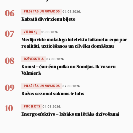
06
04.08.2026.
PILSĒTĀS UN NOVADOS
Kabatā divvirzienu biļete
07
05.08.2026.
VIEDOKĻI
Mediju vide mākslīgā intelekta laikmetā: cīņa par
realitāti, uzticēšanos un cilvēku domāšanu
08
07.08.2026.
DZĪVESSTILS
Komsi – čau-čau puika no Somijas. Ik vasaru
Valmierā
09
04.08.2026.
PILSĒTĀS UN NOVADOS
Ražas sezonai sākums ir labs
10
04.08.2026.
PROJEKTS
Energoefektīvs – labāks un lētāks dzīvošanai