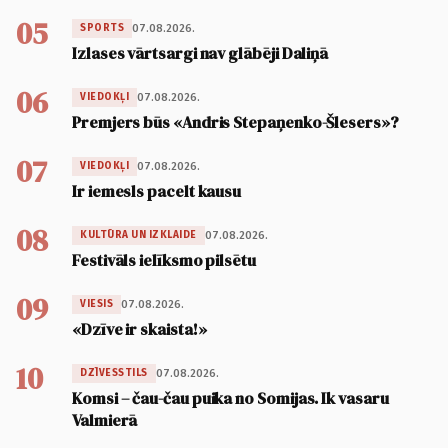
05
07.08.2026.
SPORTS
Izlases vārtsargi nav glābēji Daliņā
06
07.08.2026.
VIEDOKĻI
Premjers būs «Andris Stepaņenko-Šlesers»?
07
07.08.2026.
VIEDOKĻI
Ir iemesls pacelt kausu
08
07.08.2026.
KULTŪRA UN IZKLAIDE
Festivāls ielīksmo pilsētu
09
07.08.2026.
VIESIS
«Dzīve ir skaista!»
10
07.08.2026.
DZĪVESSTILS
Komsi – čau-čau puika no Somijas. Ik vasaru
Valmierā