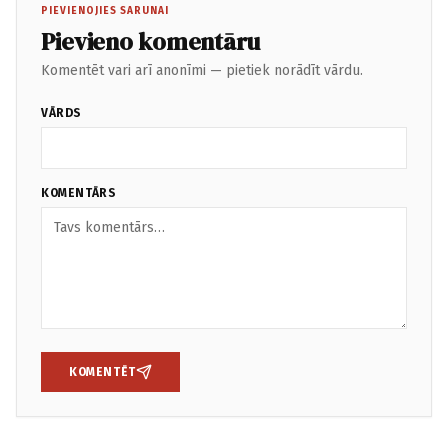
PIEVIENOJIES SARUNAI
Pievieno komentāru
Komentēt vari arī anonīmi — pietiek norādīt vārdu.
VĀRDS
KOMENTĀRS
KOMENTĒT