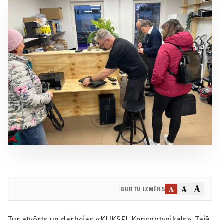
A
A
A
BURTU IZMĒRS
Tur atvērts un darbojas «KLIKSEL Konceptveikals». Tajā