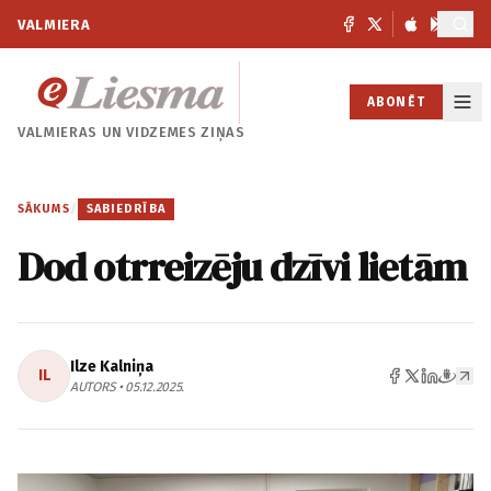
VALMIERA
ABONĒT
VALMIERAS UN
VIDZEMES ZIŅAS
SĀKUMS
/
SABIEDRĪBA
Dod otrreizēju dzīvi lietām
Ilze Kalniņa
IL
AUTORS • 05.12.2025.