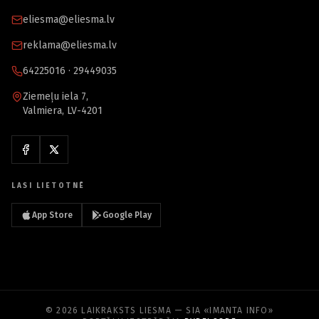
eliesma@eliesma.lv
reklama@eliesma.lv
64225016 · 29449035
Ziemeļu iela 7,
Valmiera, LV-4201
LASI LIETOTNĒ
App Store
Google Play
© 2026 LAIKRAKSTS LIESMA — SIA «IMANTA INFO»