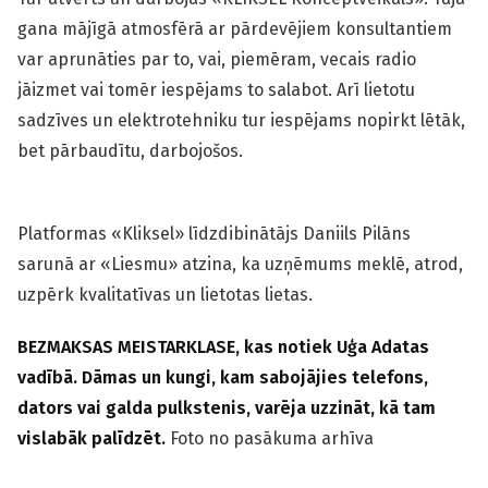
gana mājīgā atmosfērā ar pārdevējiem konsultantiem
var aprunāties par to, vai, piemēram, vecais radio
jāizmet vai tomēr iespējams to salabot. Arī lietotu
sadzīves un elektrotehniku tur iespējams nopirkt lētāk,
bet pārbaudītu, darbojošos.
Platformas «Kliksel» līdzdibinātājs Daniils Pilāns
sarunā ar «Liesmu» atzina, ka uzņēmums meklē, atrod,
uzpērk kvalitatīvas un lietotas lietas.
BEZMAKSAS MEISTARKLASE, kas notiek Uģa Adatas
vadībā. Dāmas un kungi, kam sabojājies telefons,
dators vai galda pulkstenis, varēja uzzināt, kā tam
vislabāk palīdzēt.
Foto no pasākuma arhīva