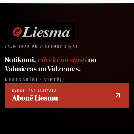
VALMIERAS UN VIDZEMES ZIŅAS
Notikumi,
cilvēki un stāsti
no
Valmieras un Vidzemes.
NEATKARĪGI · VIETĒJI
KĻŪSTI PAR LASĪTĀJU
Abonē Liesmu