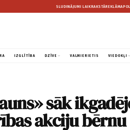
SLUDINĀJUMI LAIKRAKSTĀ
REKLĀMA
POL
RA
IZGLĪTĪBA
DZĪVE
VALMIERIETIS
VIEDOKĻI
auns» sāk ikgadēj
ības akciju bērnu