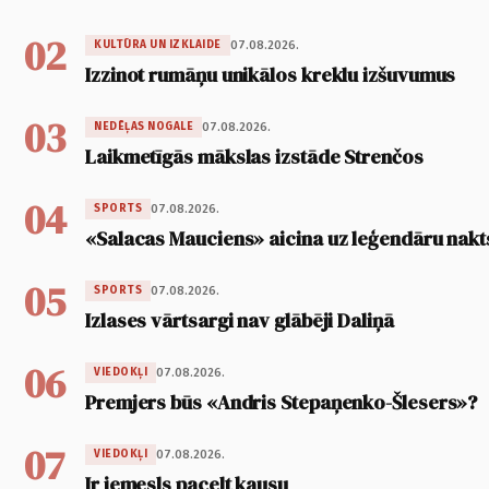
02
07.08.2026.
KULTŪRA UN IZKLAIDE
Izzinot rumāņu unikālos kreklu izšuvumus
03
07.08.2026.
NEDĒĻAS NOGALE
Laikmetīgās mākslas izstāde Strenčos
04
07.08.2026.
SPORTS
«Salacas Mauciens» aicina uz leģendāru nakt
05
07.08.2026.
SPORTS
Izlases vārtsargi nav glābēji Daliņā
06
07.08.2026.
VIEDOKĻI
Premjers būs «Andris Stepaņenko-Šlesers»?
07
07.08.2026.
VIEDOKĻI
Ir iemesls pacelt kausu