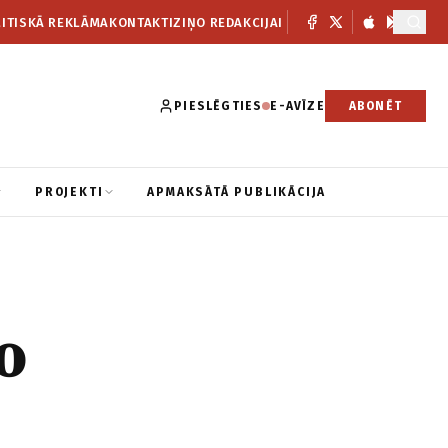
ITISKĀ REKLĀMA
KONTAKTI
ZIŅO REDAKCIJAI
PIESLĒGTIES
E-AVĪZE
ABONĒT
PROJEKTI
APMAKSĀTĀ PUBLIKĀCIJA
o