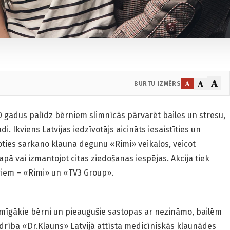
A
A
A
BURTU IZMĒRS
0 gadus palīdz bērniem slimnīcās pārvarēt bailes un stresu,
. Ikviens Latvijas iedzīvotājs aicināts iesaistīties un
joties sarkano klauna degunu «Rimi» veikalos, veicot
ā vai izmantojot citas ziedošanas iespējas. Akcija tiek
riem – «Rimi» un «TV3 Group».
osmīgākie bērni un pieaugušie sastopas ar nezināmo, bailēm
edrība «Dr.Klauns» Latvijā attīsta medicīniskās klaunādes