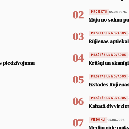
02
05.08.2026.
PROJEKTS
Māja no salmu pan
03
PILSĒTĀS UN NOVADOS
Rūjienas aptiekai
04
PILSĒTĀS UN NOVADOS
s piedzīvojumu
Krāšņi un skanīgi
05
PILSĒTĀS UN NOVADOS
Izstādes Rūjienas
06
PILSĒTĀS UN NOVADOS
Kabatā divvirzien
07
05.08.2026.
VIEDOKĻI
Mediju vide māksl