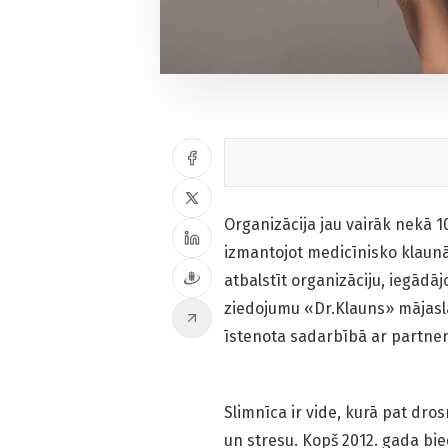
Organizācija jau vairāk nekā 1
izmantojot medicīnisko klaunādi
atbalstīt organizāciju, iegādā
ziedojumu «Dr.Klauns» mājaslap
īstenota sadarbībā ar partne
Slimnīca ir vide, kurā pat dr
un stresu. Kopš 2012. gada bi