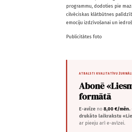
programmu, dodoties pie mazaji
cilvēciskas klātbūtnes palīdzī
emociju izdzīvošanai un iedro
Publicitātes foto
ATBALSTI KVALITATĪVU ŽURNĀL
Abonē «Liesm
formātā
E-avīze
no
8,00 €/mēn.
drukāto laikrakstu «L
ar pieeju arī e-avīzei.