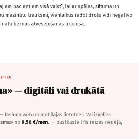
em pacientiem visā valstī, lai ar spēles, siltuma un
bu mazinātu trauksmi, vienlaikus radot drošu vidi negatīvo
šinātu bērnus atveseļošanās procesā.
ISTIKU
a» — digitāli vai drukātā
— lasāma web un mobilajās lietotnēs. Vai izvēlies
iesma»
no
9,50 €/mēn.
— pastkastē trīs reizes nedēļā,