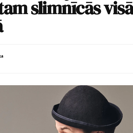
tam slimnīcās visā
ā
ka