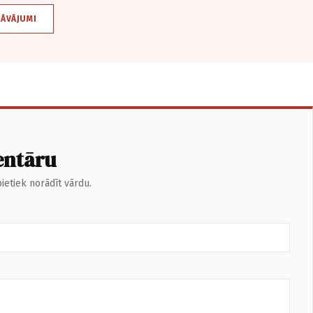
DĀVĀJUMI
entāru
ietiek norādīt vārdu.