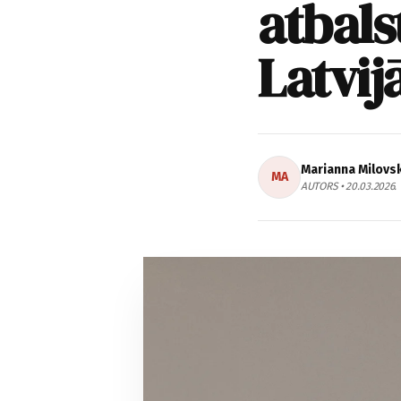
atbals
Latvij
Marianna Milovs
MA
AUTORS • 20.03.2026.