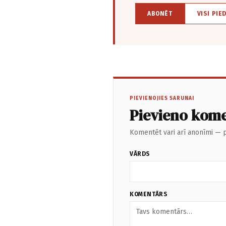
ABONĒT
VISI PIE
PIEVIENOJIES SARUNAI
Pievieno kom
Komentēt vari arī anonīmi — p
VĀRDS
KOMENTĀRS