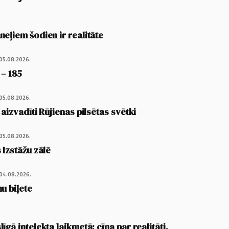
eļiem šodien ir realitāte
05.08.2026.
 – 185
05.08.2026.
 aizvadīti Rūjienas pilsētas svētki
05.08.2026.
 Izstāžu zālē
04.08.2026.
u biļete
īgā intelekta laikmetā: cīņa par realitāti,