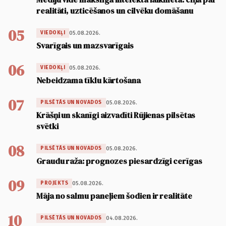
realitāti, uzticēšanos un cilvēku domāšanu
05
05.08.2026.
VIEDOKĻI
Svarīgais un mazsvarīgais
06
05.08.2026.
VIEDOKĻI
Nebeidzama tīklu kārtošana
07
05.08.2026.
PILSĒTĀS UN NOVADOS
Krāšņi un skanīgi aizvadīti Rūjienas pilsētas
svētki
08
05.08.2026.
PILSĒTĀS UN NOVADOS
Graudu raža: prognozes piesardzīgi cerīgas
09
05.08.2026.
PROJEKTS
Māja no salmu paneļiem šodien ir realitāte
10
04.08.2026.
PILSĒTĀS UN NOVADOS