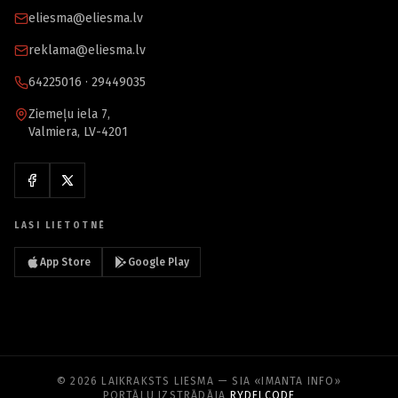
eliesma@eliesma.lv
reklama@eliesma.lv
64225016 · 29449035
Ziemeļu iela 7,
Valmiera, LV-4201
LASI LIETOTNĒ
App Store
Google Play
© 2026 LAIKRAKSTS LIESMA — SIA «IMANTA INFO»
PORTĀLU IZSTRĀDĀJA
RYDELCODE