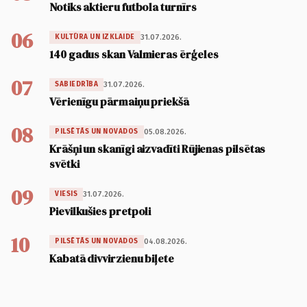
Notiks aktieru futbola turnīrs
06
31.07.2026.
KULTŪRA UN IZKLAIDE
140 gadus skan Valmieras ērģeles
07
31.07.2026.
SABIEDRĪBA
Vērienīgu pārmaiņu priekšā
08
05.08.2026.
PILSĒTĀS UN NOVADOS
Krāšņi un skanīgi aizvadīti Rūjienas pilsētas
svētki
09
31.07.2026.
VIESIS
Pievilkušies pretpoli
10
04.08.2026.
PILSĒTĀS UN NOVADOS
Kabatā divvirzienu biļete