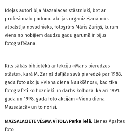
Idejas autori bija Mazsalacas stāstnieki, bet ar
profesionālu padomu akcijas organizēšanā mūs
atbalstīja novadnieks, fotogrāfs Māris Zariņš, kuram
viens no hobijiem daudzu gadu garumā ir bijusi
fotografēšana.
Rīts sākās bibliotēkā ar lekciju «Mans pieredzes
stāsts», kurā M. Zariņš dalījās savā pieredzē par 1988.
gada foto akciju «Viena diena Naukšēnos», kad tika
fotografēti kolhoznieki un darbs kolhozā, kā arī 1991.
gada un 1998. gada foto akcijām «Viena diena
Mazsalacā» un to norisi.
MAZSALACIETE VĒSMA VĪTOLA Parka ielā.
Lienes Apsītes
foto