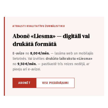
ATBALSTI KVALITATĪVU ŽURNĀLISTIKU
Abonē «Liesma» — digitāli vai
drukātā formātā
E-avīze
no
8,00 €/mēn.
— lasāma web un mobilajās
lietotnēs. Vai izvēlies
drukāto laikrakstu «Liesma»
no
9,50 €/mēn.
— pastkastē trīs reizes nedēļā, ar
pieeju arī e-avīzei.
ABONĒT
VISI PIEDĀVĀJUMI