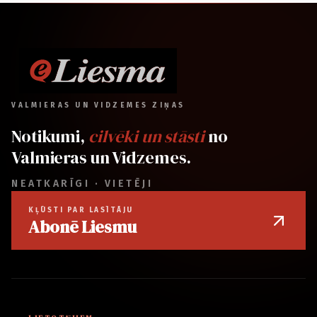
VALMIERAS UN VIDZEMES ZIŅAS
Notikumi,
cilvēki un stāsti
no
Valmieras un Vidzemes.
NEATKARĪGI · VIETĒJI
KĻŪSTI PAR LASĪTĀJU
Abonē Liesmu