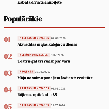
Kabatā divvirzienu biļete
Populārākie
01
04.08.2026.
PILSĒTĀS UN NOVADOS
Aizvadītas mājas kafejnīcu dienas
02
31.07.2026.
KULTŪRA UN IZKLAIDE
Teātris gatavs runāt par varu
03
05.08.2026.
PROJEKTS
Māja no salmu paneļiem šodien ir realitāte
04
05.08.2026.
PILSĒTĀS UN NOVADOS
Rūjienas aptiekai – 185
05
31.07.2026.
PILSĒTĀS UN NOVADOS