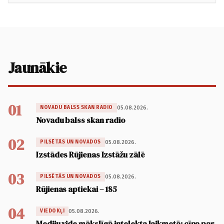
Jaunākie
01
05.08.2026.
NOVADU BALSS SKAN RADIO
Novadu balss skan radio
02
05.08.2026.
PILSĒTĀS UN NOVADOS
Izstādes Rūjienas Izstāžu zālē
03
05.08.2026.
PILSĒTĀS UN NOVADOS
Rūjienas aptiekai – 185
04
05.08.2026.
VIEDOKĻI
Mediju vide mākslīgā intelekta laikmetā: cīņa par