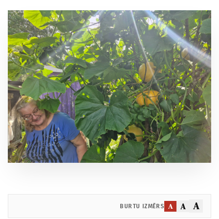
A
A
A
BURTU IZMĒRS