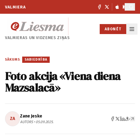
VALMIERA
ABONĒT
VALMIERAS UN
VIDZEMES ZIŅAS
SĀKUMS
/
SABIEDRĪBA
Foto akcija «Viena diena
Mazsalacā»
Zane Jeske
ZA
AUTORS • 05.09.2025.