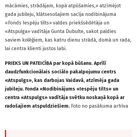
mācāmies, strādājam, kopā atpūšamies,» atzīmējot
gada jubileju, klātsesošajiem sacīja nodibinājuma
«Fonds Iespēju tilts» valdes priekšsēdētāja un
«Atspulga» vadītāja Gunta Dubulte, sakot paldies
saviem kolēģiem, kas katru dienu strādā, domā un rada,
lai centra klienti justos labi.
PRIEKS UN PATEICĪBA par kopā būšanu. Aprīlī
daudzfunkcionālais sociālo pakalpojumu centrs
«Atspulgs», kas darbojas Vaidavā, atzīmēja gada
jubileju. Fonda «Nodibinājums «Iespēju tilts» un
centra «Atspulgs» vadītāja svētku noskaņā kopā ar
radošajiem atspuldziešiem.
Foto no pasākuma arhīva