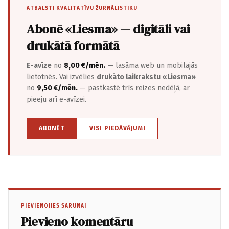
ATBALSTI KVALITATĪVU ŽURNĀLISTIKU
Abonē «Liesma» — digitāli vai
drukātā formātā
E-avīze
no
8,00 €/mēn.
— lasāma web un mobilajās
lietotnēs. Vai izvēlies
drukāto laikrakstu «Liesma»
no
9,50 €/mēn.
— pastkastē trīs reizes nedēļā, ar
pieeju arī e-avīzei.
ABONĒT
VISI PIEDĀVĀJUMI
PIEVIENOJIES SARUNAI
Pievieno komentāru