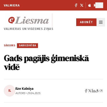
VALMIERA
ABONĒT
VALMIERAS UN
VIDZEMES ZIŅAS
SĀKUMS
/
SABIEDRĪBA
Gads pagājis ģimeniskā
vidē
Ilze Kalniņa
IL
AUTORS • 29.04.2025.