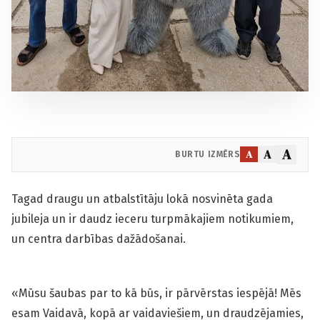
A
A
A
BURTU IZMĒRS
Tagad draugu un atbalstītāju lokā nosvinēta gada
jubileja un ir daudz ieceru turpmākajiem notikumiem,
un centra darbības dažādošanai.
«Mūsu šaubas par to kā būs, ir pārvērstas iespējā! Mēs
esam Vaidavā, kopā ar vaidaviešiem, un draudzējamies,