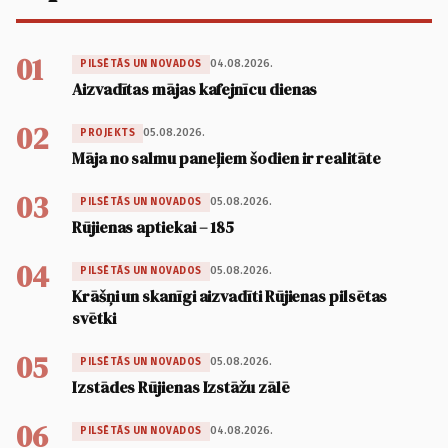
01
04.08.2026.
PILSĒTĀS UN NOVADOS
Aizvadītas mājas kafejnīcu dienas
02
05.08.2026.
PROJEKTS
Māja no salmu paneļiem šodien ir realitāte
03
05.08.2026.
PILSĒTĀS UN NOVADOS
Rūjienas aptiekai – 185
04
05.08.2026.
PILSĒTĀS UN NOVADOS
Krāšņi un skanīgi aizvadīti Rūjienas pilsētas
svētki
05
05.08.2026.
PILSĒTĀS UN NOVADOS
Izstādes Rūjienas Izstāžu zālē
06
04.08.2026.
PILSĒTĀS UN NOVADOS