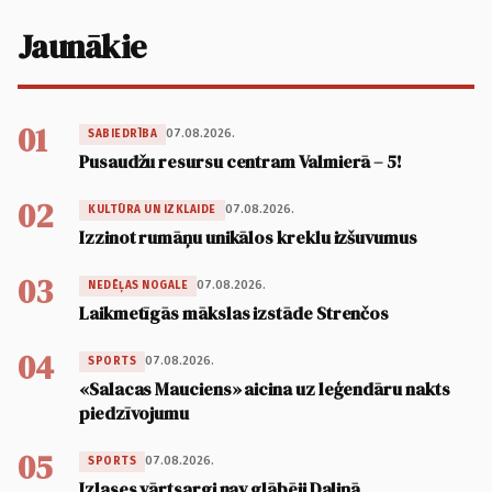
Jaunākie
01
07.08.2026.
SABIEDRĪBA
Pusaudžu resursu centram Valmierā – 5!
02
07.08.2026.
KULTŪRA UN IZKLAIDE
Izzinot rumāņu unikālos kreklu izšuvumus
03
07.08.2026.
NEDĒĻAS NOGALE
Laikmetīgās mākslas izstāde Strenčos
04
07.08.2026.
SPORTS
«Salacas Mauciens» aicina uz leģendāru nakts
piedzīvojumu
05
07.08.2026.
SPORTS
Izlases vārtsargi nav glābēji Daliņā