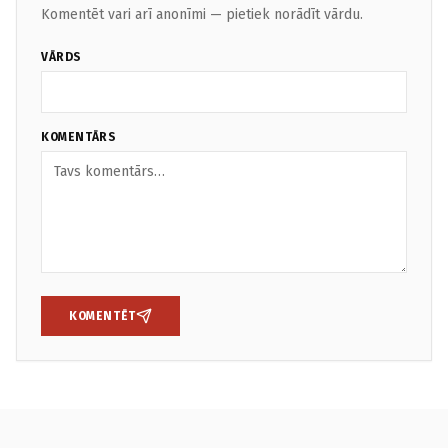
Komentēt vari arī anonīmi — pietiek norādīt vārdu.
VĀRDS
KOMENTĀRS
KOMENTĒT