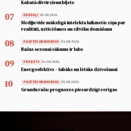
Kabatā divvirzienu biļete
07
05.08.2026.
VIEDOKĻI
Mediju vide mākslīgā intelekta laikmetā: cīņa par
realitāti, uzticēšanos un cilvēku domāšanu
08
04.08.2026.
PILSĒTĀS UN NOVADOS
Ražas sezonai sākums ir labs
09
04.08.2026.
PROJEKTS
Energoefektīvs – labāks un lētāks dzīvošanai
10
05.08.2026.
PILSĒTĀS UN NOVADOS
Graudu raža: prognozes piesardzīgi cerīgas