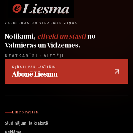
VALMIERAS UN VIDZEMES ZIŅAS
Notikumi,
cilvēki un stāsti
no
Valmieras un Vidzemes.
NEATKARĪGI · VIETĒJI
KĻŪSTI PAR LASĪTĀJU
Abonē Liesmu
LIETOTĀJIEM
Sludinājumi laikrakstā
Reklāma