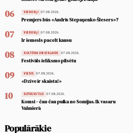
06
07.08.2026.
VIEDOKĻI
Premjers būs «Andris Stepaņenko-Šlesers»?
07
07.08.2026.
VIEDOKĻI
Ir iemesls pacelt kausu
08
07.08.2026.
KULTŪRA UN IZKLAIDE
Festivāls ielīksmo pilsētu
09
07.08.2026.
VIESIS
«Dzīve ir skaista!»
10
07.08.2026.
DZĪVESSTILS
Komsi – čau-čau puika no Somijas. Ik vasaru
Valmierā
Populārākie