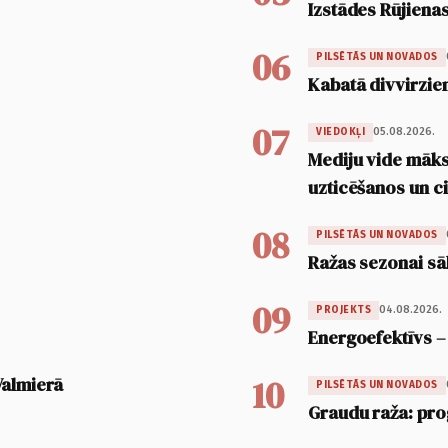
Izstādes Rūjienas
06
PILSĒTĀS UN NOVADOS
Kabatā divvirzien
07
05.08.2026.
VIEDOKĻI
Mediju vide māksl
uzticēšanos un 
08
PILSĒTĀS UN NOVADOS
Ražas sezonai sā
09
04.08.2026.
PROJEKTS
Energoefektīvs –
10
Valmierā
PILSĒTĀS UN NOVADOS
Graudu raža: pro