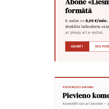
Abonē «Liesm
formātā
E-avīze
no
8,00 €/mēn.
drukāto laikrakstu «L
ar pieeju arī e-avīzei.
ABONĒT
VISI PIE
PIEVIENOJIES SARUNAI
Pievieno kom
Komentēt vari arī anonīmi — p