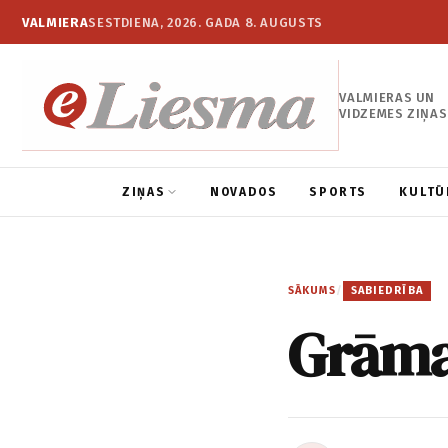
VALMIERA
SESTDIENA, 2026. GADA 8. AUGUSTS
VALMIERAS UN
VIDZEMES ZIŅAS
ZIŅAS
NOVADOS
SPORTS
KULTŪ
SĀKUMS
/
SABIEDRĪBA
Grāmat