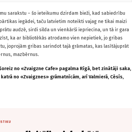
umu sarakstu – šo ieteikumu dzirdam bieži, kad sabiedrību
pārtikas iegādei, taču latvietim noteikti vajag ne tikai maizi
prātu audzē, sirdi silda un vienkārši iepriecina, un tā ir gara
īst, ka ar bibliotēkās atrodamo vien nepietiek, jo gribas
u, joprojām gribas sarindot tajā grāmatas, kas lasītājuprāt
bērnus, mazbērnus.
šoreiz no «Zvaigzne Cafe» pagalma Rīgā, bet zinātāji saka,
i katrā no «Zvaigznes» grāmatnīcām, arī Valmierā, Cēsīs,
ISTIKU