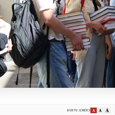
A
A
A
BURTU IZMĒRS