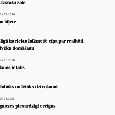
 Izstāžu zālē
04.08.2026.
u biļete
īgā intelekta laikmetā: cīņa par realitāti,
cilvēku domāšanu
04.08.2026.
kums ir labs
 labāks un lētāks dzīvošanai
05.08.2026.
gnozes piesardzīgi cerīgas