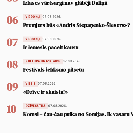
Izlases vārtsargi nav glābēji Daliņā
06
07.08.2026.
VIEDOKĻI
Premjers būs «Andris Stepaņenko-Šlesers»?
07
07.08.2026.
VIEDOKĻI
Ir iemesls pacelt kausu
08
07.08.2026.
KULTŪRA UN IZKLAIDE
Festivāls ielīksmo pilsētu
09
07.08.2026.
VIESIS
«Dzīve ir skaista!»
10
07.08.2026.
DZĪVESSTILS
Komsi – čau-čau puika no Somijas. Ik vasaru 