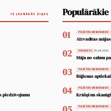
Populārākie
10 JAUNĀKĀS ZIŅAS
01
PILSĒTĀS UN NOVADOS
Aizvadītas mājas
02
05.08.2026.
PROJEKTS
Māja no salmu pan
03
PILSĒTĀS UN NOVADOS
Rūjienas aptiekai
04
PILSĒTĀS UN NOVADOS
s piedzīvojumu
Krāšņi un skanīgi
05
PILSĒTĀS UN NOVADOS