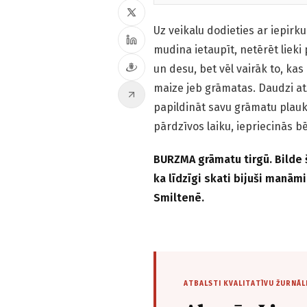
Uz veikalu dodieties ar iepirk
mudina ietaupīt, netērēt lieki 
un desu, bet vēl vairāk to, kas 
maize jeb grāmatas. Daudzi atz
papildināt savu grāmatu plaukt
pārdzīvos laiku, iepriecinās 
BURZMA grāmatu tirgū. Bilde 
ka līdzīgi skati bijuši manām
Smiltenē.
ATBALSTI KVALITATĪVU ŽURNĀL