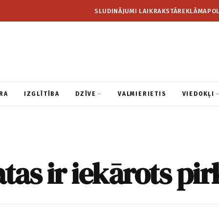
SLUDINĀJUMI LAIKRAKSTĀ
REKLĀMA
POL
RA
IZGLĪTĪBA
DZĪVE
VALMIERIETIS
VIEDOKĻI
as ir iekārots pi