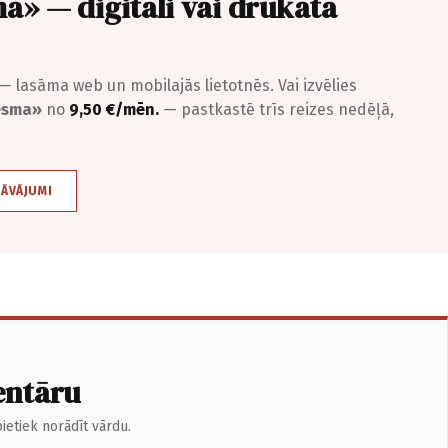
a» — digitāli vai drukātā
— lasāma web un mobilajās lietotnēs. Vai izvēlies
iesma»
no
9,50 €/mēn.
— pastkastē trīs reizes nedēļā,
DĀVĀJUMI
entāru
ietiek norādīt vārdu.