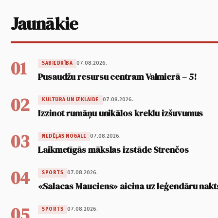
Jaunākie
01
07.08.2026.
SABIEDRĪBA
Pusaudžu resursu centram Valmierā – 5!
02
07.08.2026.
KULTŪRA UN IZKLAIDE
Izzinot rumāņu unikālos kreklu izšuvumus
03
07.08.2026.
NEDĒĻAS NOGALE
Laikmetīgās mākslas izstāde Strenčos
04
07.08.2026.
SPORTS
«Salacas Mauciens» aicina uz leģendāru nakt
05
07.08.2026.
SPORTS