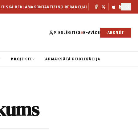
ITISKĀ REKLĀMA
KONTAKTI
ZIŅO REDAKCIJAI
PIESLĒGTIES
E-AVĪZE
ABONĒT
PROJEKTI
APMAKSĀTĀ PUBLIKĀCIJA
rkums