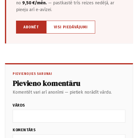
no
9,50 €/mēn.
— pastkastē trīs reizes nedēļā, ar
pieeju arī e-avīzei.
ABONĒT
VISI PIEDĀVĀJUMI
PIEVIENOJIES SARUNAI
Pievieno komentāru
Komentēt vari arī anonīmi — pietiek norādīt vārdu.
VĀRDS
KOMENTĀRS