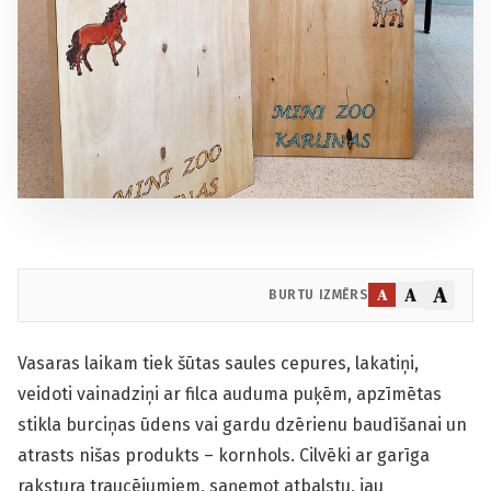
A
A
A
BURTU IZMĒRS
Vasaras laikam tiek šūtas saules cepures, lakatiņi,
veidoti vainadziņi ar filca auduma puķēm, apzīmētas
stikla burciņas ūdens vai gardu dzērienu baudīšanai un
atrasts nišas produkts – kornhols. Cilvēki ar garīga
rakstura traucējumiem, saņemot atbalstu, jau