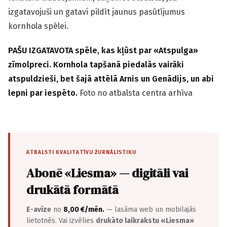
izgatavojuši un gatavi pildīt jaunus pasūtījumus
kornhola spēlei.
PAŠU IZGATAVOTA spēle, kas kļūst par «Atspulga»
zīmolpreci. Kornhola tapšanā piedalās vairāki
atspuldzieši, bet šajā attēlā Arnis un Genādijs, un abi
lepni par iespēto.
Foto no atbalsta centra arhīva
ATBALSTI KVALITATĪVU ŽURNĀLISTIKU
Abonē «Liesma» — digitāli vai
drukātā formātā
E-avīze
no
8,00 €/mēn.
— lasāma web un mobilajās
lietotnēs. Vai izvēlies
drukāto laikrakstu «Liesma»