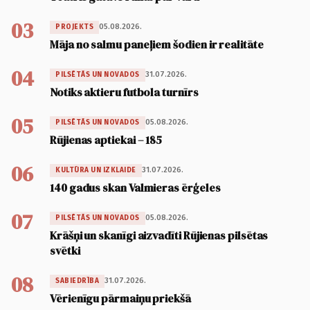
03
05.08.2026.
PROJEKTS
Māja no salmu paneļiem šodien ir realitāte
04
31.07.2026.
PILSĒTĀS UN NOVADOS
Notiks aktieru futbola turnīrs
05
05.08.2026.
PILSĒTĀS UN NOVADOS
Rūjienas aptiekai – 185
06
31.07.2026.
KULTŪRA UN IZKLAIDE
140 gadus skan Valmieras ērģeles
07
05.08.2026.
PILSĒTĀS UN NOVADOS
Krāšņi un skanīgi aizvadīti Rūjienas pilsētas
svētki
08
31.07.2026.
SABIEDRĪBA
Vērienīgu pārmaiņu priekšā