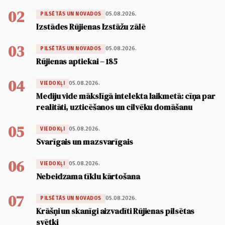
02
05.08.2026.
PILSĒTĀS UN NOVADOS
Izstādes Rūjienas Izstāžu zālē
03
05.08.2026.
PILSĒTĀS UN NOVADOS
Rūjienas aptiekai – 185
04
05.08.2026.
VIEDOKĻI
Mediju vide mākslīgā intelekta laikmetā: cīņa par
realitāti, uzticēšanos un cilvēku domāšanu
05
05.08.2026.
VIEDOKĻI
Svarīgais un mazsvarīgais
06
05.08.2026.
VIEDOKĻI
Nebeidzama tīklu kārtošana
07
05.08.2026.
PILSĒTĀS UN NOVADOS
Krāšņi un skanīgi aizvadīti Rūjienas pilsētas
svētki