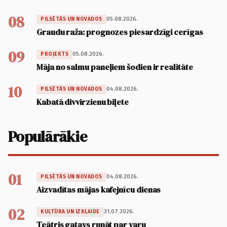
08
05.08.2026.
PILSĒTĀS UN NOVADOS
Graudu raža: prognozes piesardzīgi cerīgas
09
05.08.2026.
PROJEKTS
Māja no salmu paneļiem šodien ir realitāte
10
04.08.2026.
PILSĒTĀS UN NOVADOS
Kabatā divvirzienu biļete
Populārākie
01
04.08.2026.
PILSĒTĀS UN NOVADOS
Aizvadītas mājas kafejnīcu dienas
02
31.07.2026.
KULTŪRA UN IZKLAIDE
Teātris gatavs runāt par varu