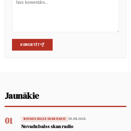
KOMENTĒT
Jaunākie
01
05.08.2026.
NOVADU BALSS SKAN RADIO
Novadu balss skan radio