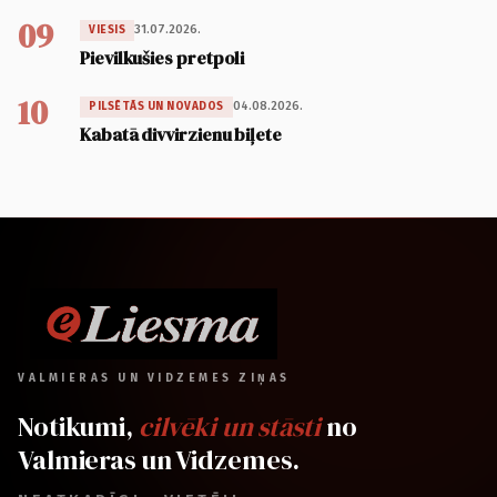
09
31.07.2026.
VIESIS
Pievilkušies pretpoli
10
04.08.2026.
PILSĒTĀS UN NOVADOS
Kabatā divvirzienu biļete
VALMIERAS UN VIDZEMES ZIŅAS
Notikumi,
cilvēki un stāsti
no
Valmieras un Vidzemes.