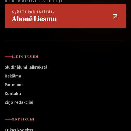
NEATKARĪGI · VIETĒJI
KĻŪSTI PAR LASĪTĀJU
Abonē Liesmu
LIETOTĀJIEM
Sludinājumi laikrakstā
Reklāma
Par mums
Kontakti
Ziņo redakcijai
NOTEIKUMI
Ētikas kodekss