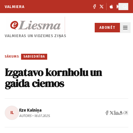
VALMIERA
ABONĒT
VALMIERAS UN
VIDZEMES ZIŅAS
SĀKUMS
/
SABIEDRĪBA
Izgatavo kornholu un
gaida ciemos
Ilze Kalniņa
IL
AUTORS • 18.07.2025.