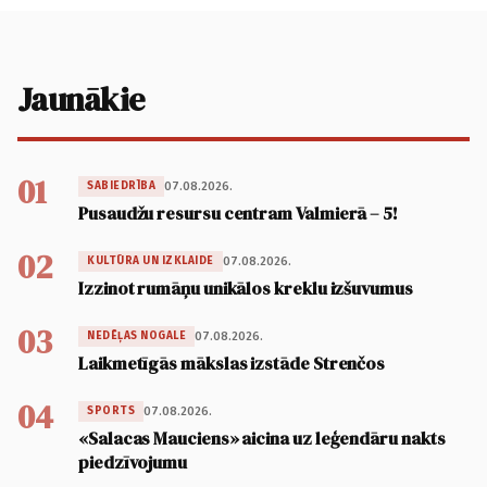
Jaunākie
01
07.08.2026.
SABIEDRĪBA
Pusaudžu resursu centram Valmierā – 5!
02
07.08.2026.
KULTŪRA UN IZKLAIDE
Izzinot rumāņu unikālos kreklu izšuvumus
03
07.08.2026.
NEDĒĻAS NOGALE
Laikmetīgās mākslas izstāde Strenčos
04
07.08.2026.
SPORTS
«Salacas Mauciens» aicina uz leģendāru nakts
piedzīvojumu