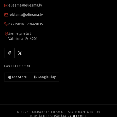
eliesma@eliesma.lv
reklama@eliesma.lv
64225016 · 29449035
Ziemeļu iela 7,
Valmiera, LV-4201
LASI LIETOTNĒ
App Store
Google Play
© 2026 LAIKRAKSTS LIESMA — SIA «IMANTA INFO»
PORTĀLU IZSTRĀDĀJA
RYDELCODE