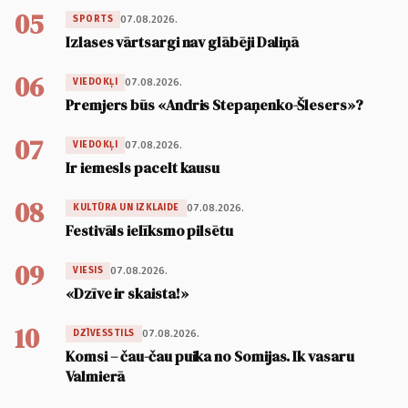
05
07.08.2026.
SPORTS
Izlases vārtsargi nav glābēji Daliņā
06
07.08.2026.
VIEDOKĻI
Premjers būs «Andris Stepaņenko-Šlesers»?
07
07.08.2026.
VIEDOKĻI
Ir iemesls pacelt kausu
08
07.08.2026.
KULTŪRA UN IZKLAIDE
Festivāls ielīksmo pilsētu
09
07.08.2026.
VIESIS
«Dzīve ir skaista!»
10
07.08.2026.
DZĪVESSTILS
Komsi – čau-čau puika no Somijas. Ik vasaru
Valmierā