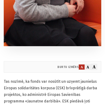
A
A
A
BURTU IZMĒRS
Tas nozīmē, ka fonds var nosūtīt un uzņemt jauniešus
Eiropas solidaritātes korpusa (ESK) brīvprātīgā darba
projektos, ko administrē Eiropas Savienības
programma «Jaunatne darbībā». ESK piedāvā ļoti