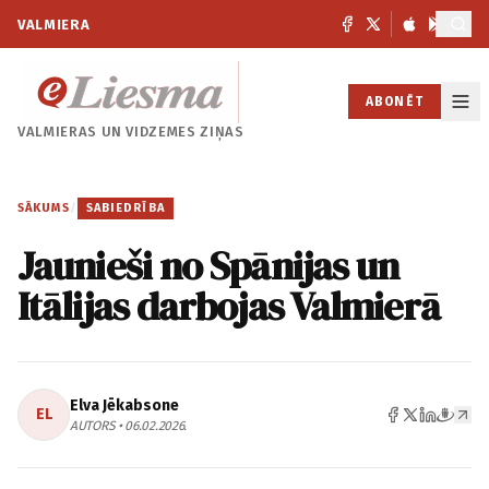
VALMIERA
ABONĒT
VALMIERAS UN
VIDZEMES ZIŅAS
SĀKUMS
/
SABIEDRĪBA
Jaunieši no Spānijas un
Itālijas darbojas Valmierā
Elva Jēkabsone
EL
AUTORS • 06.02.2026.