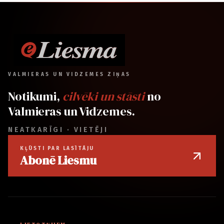
VALMIERAS UN VIDZEMES ZIŅAS
Notikumi,
cilvēki un stāsti
no
Valmieras un Vidzemes.
NEATKARĪGI · VIETĒJI
KĻŪSTI PAR LASĪTĀJU
Abonē Liesmu