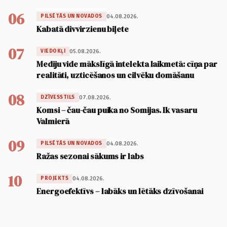
06
04.08.2026.
PILSĒTĀS UN NOVADOS
Kabatā divvirzienu biļete
07
05.08.2026.
VIEDOKĻI
Mediju vide mākslīgā intelekta laikmetā: cīņa par
realitāti, uzticēšanos un cilvēku domāšanu
08
07.08.2026.
DZĪVESSTILS
Komsi – čau-čau puika no Somijas. Ik vasaru
Valmierā
09
04.08.2026.
PILSĒTĀS UN NOVADOS
Ražas sezonai sākums ir labs
10
04.08.2026.
PROJEKTS
Energoefektīvs – labāks un lētāks dzīvošanai