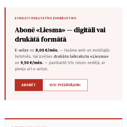
ATBALSTI KVALITATĪVU ŽURNĀLISTIKU
Abonē «Liesma» — digitāli vai
drukātā formātā
E-avīze
no
8,00 €/mēn.
— lasāma web un mobilajās
lietotnēs. Vai izvēlies
drukāto laikrakstu «Liesma»
no
9,50 €/mēn.
— pastkastē trīs reizes nedēļā, ar
pieeju arī e-avīzei.
ABONĒT
VISI PIEDĀVĀJUMI