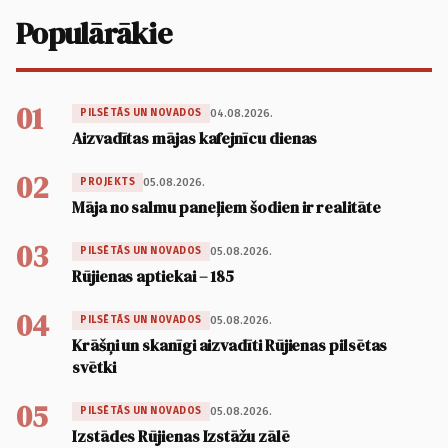
Populārākie
01
04.08.2026.
PILSĒTĀS UN NOVADOS
Aizvadītas mājas kafejnīcu dienas
02
05.08.2026.
PROJEKTS
Māja no salmu paneļiem šodien ir realitāte
03
05.08.2026.
PILSĒTĀS UN NOVADOS
Rūjienas aptiekai – 185
04
05.08.2026.
PILSĒTĀS UN NOVADOS
Krāšņi un skanīgi aizvadīti Rūjienas pilsētas
svētki
05
05.08.2026.
PILSĒTĀS UN NOVADOS
Izstādes Rūjienas Izstāžu zālē