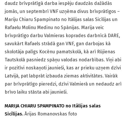
daudz brīvprātīgā darba iespēju daudzās dažādās
jomās, un septembrī VNF uzņēma divus brīvprātīgos –
Mariju Chiaru Spampinato no Itālijas salas Sicīlijas un
Rafaelu Molinu Medinu no Spānijas. Marija veic
brīvprātīgo darbu Valmieras koprades darbnīcā DARE,
savukārt Rafaels strādā gan VNF, gan darbojas kā
skolotāja palīgs Kocēnu pamatskolā, kā arī Rūjienas
Tautskolā pasniedz spāņu valodas nodarbības. Viņi abi
ir pozitīvi noskaņoti jaunieši, kas ar prieku uzņem dzīvi
Latvijā, pat labprāt izbauda ziemas aktivitātes. Vairāk
par brīvprātīgo pieredzi, dzīvi Valmierā un nedaudz arī
brīvo laiku stāsta abi jaunieši.
MARIJA CHIARU SPAMPINATO no Itālijas salas
Sicīlijas.
Ārijas Romanovskas foto