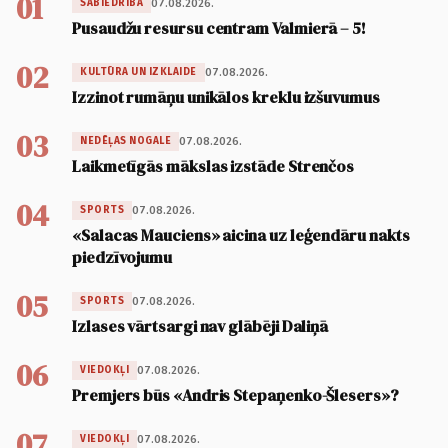
01
07.08.2026.
SABIEDRĪBA
Pusaudžu resursu centram Valmierā – 5!
02
07.08.2026.
KULTŪRA UN IZKLAIDE
Izzinot rumāņu unikālos kreklu izšuvumus
03
07.08.2026.
NEDĒĻAS NOGALE
Laikmetīgās mākslas izstāde Strenčos
04
07.08.2026.
SPORTS
«Salacas Mauciens» aicina uz leģendāru nakts
piedzīvojumu
05
07.08.2026.
SPORTS
Izlases vārtsargi nav glābēji Daliņā
06
07.08.2026.
VIEDOKĻI
Premjers būs «Andris Stepaņenko-Šlesers»?
07
07.08.2026.
VIEDOKĻI