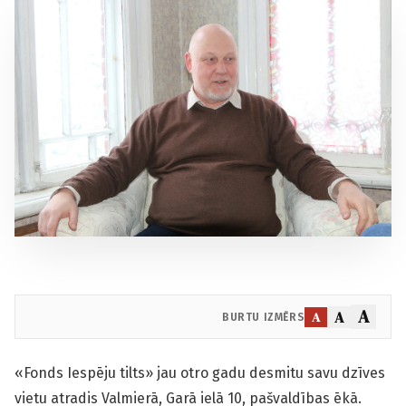
A
A
A
BURTU IZMĒRS
«Fonds Iespēju tilts» jau otro gadu desmitu savu dzīves
vietu atradis Valmierā, Garā ielā 10, pašvaldības ēkā.