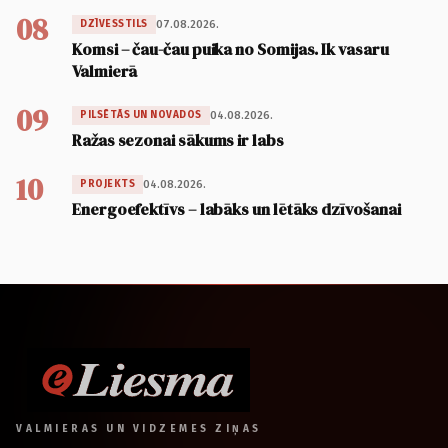
08
07.08.2026.
DZĪVESSTILS
Komsi – čau-čau puika no Somijas. Ik vasaru
Valmierā
09
04.08.2026.
PILSĒTĀS UN NOVADOS
Ražas sezonai sākums ir labs
10
04.08.2026.
PROJEKTS
Energoefektīvs – labāks un lētāks dzīvošanai
VALMIERAS UN VIDZEMES ZIŅAS