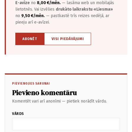
E-avīze
no
8,00 €/mēn.
— lasāma web un mobilajās
lietotnēs. Vai izvēlies
drukāto laikrakstu «Liesma»
no
9,50 €/mēn.
— pastkastē trīs reizes nedēļā, ar
pieeju arī e-avīzei.
ABONĒT
VISI PIEDĀVĀJUMI
PIEVIENOJIES SARUNAI
Pievieno komentāru
Komentēt vari arī anonīmi — pietiek norādīt vārdu.
VĀRDS