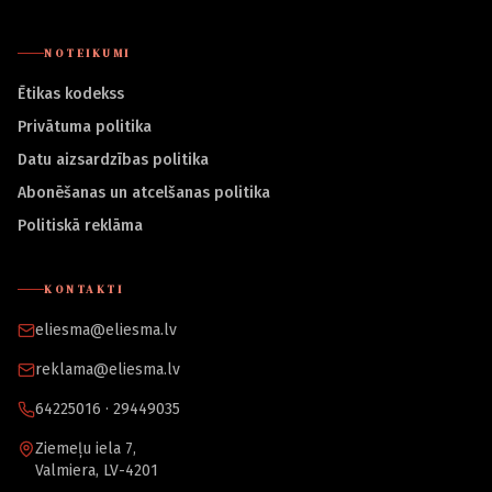
NOTEIKUMI
Ētikas kodekss
Privātuma politika
Datu aizsardzības politika
Abonēšanas un atcelšanas politika
Politiskā reklāma
KONTAKTI
eliesma@eliesma.lv
reklama@eliesma.lv
64225016 · 29449035
Ziemeļu iela 7,
Valmiera, LV-4201