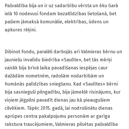
Pašvaldība bija un ir uz sadarbību vērsta un ēku Garā
ielā 10 nodevusi fondam bezatlīdzības lietošanā, bet
pašiem jāmaksā komunālie, elektrības, ūdens un
apkures rēķini.
Dibinot Fondu, paralēli darbojās arī Valmieras bērnu un
jauniešu invalīdu biedrība «Saulīte», bet tās mērķi
vairāk bija brīvā laika pavadīšanas iespējas caur
dažādām nometnēm, radošām nodarbībām un
humānās palīdzības sniegšanu. Kad «Saulītes» bērni
bija sasnieguši pilngadību, bija jāmeklē risinājums, kur
viņiem jēgpilni pavadīt dienas jau kā pieaugušiem
cilvēkiem. Tāpēc 2015. gadā, lai nodrošinātu dienas
aprūpes centra pakalpojumu personām ar garīga
rakstura traucējumiem, Valmieras pilsētas pašvaldība