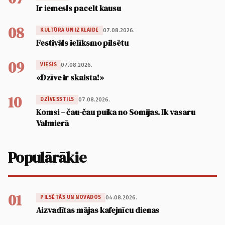
Ir iemesls pacelt kausu
08
07.08.2026.
KULTŪRA UN IZKLAIDE
Festivāls ielīksmo pilsētu
09
07.08.2026.
VIESIS
«Dzīve ir skaista!»
10
07.08.2026.
DZĪVESSTILS
Komsi – čau-čau puika no Somijas. Ik vasaru
Valmierā
Populārākie
01
04.08.2026.
PILSĒTĀS UN NOVADOS
Aizvadītas mājas kafejnīcu dienas