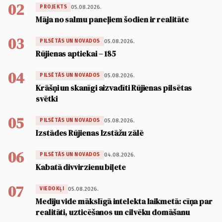
02
05.08.2026.
PROJEKTS
Māja no salmu paneļiem šodien ir realitāte
03
05.08.2026.
PILSĒTĀS UN NOVADOS
Rūjienas aptiekai – 185
04
05.08.2026.
PILSĒTĀS UN NOVADOS
Krāšņi un skanīgi aizvadīti Rūjienas pilsētas
svētki
05
05.08.2026.
PILSĒTĀS UN NOVADOS
Izstādes Rūjienas Izstāžu zālē
06
04.08.2026.
PILSĒTĀS UN NOVADOS
Kabatā divvirzienu biļete
07
05.08.2026.
VIEDOKĻI
Mediju vide mākslīgā intelekta laikmetā: cīņa par
realitāti, uzticēšanos un cilvēku domāšanu