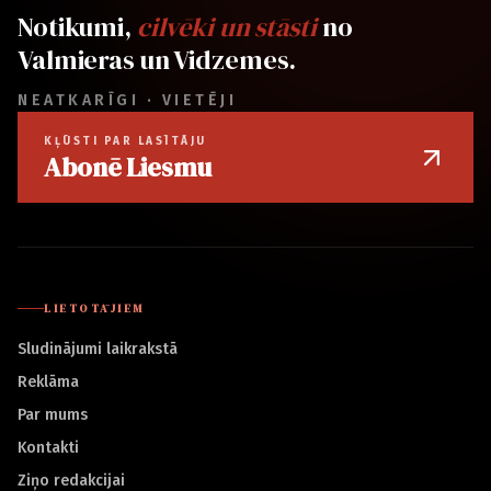
Notikumi,
cilvēki un stāsti
no
Valmieras un Vidzemes.
NEATKARĪGI · VIETĒJI
KĻŪSTI PAR LASĪTĀJU
Abonē Liesmu
LIETOTĀJIEM
Sludinājumi laikrakstā
Reklāma
Par mums
Kontakti
Ziņo redakcijai