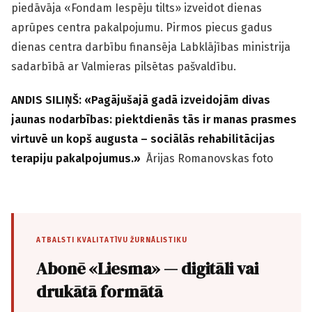
piedāvāja «Fondam Iespēju tilts» izveidot dienas
aprūpes centra pakalpojumu. Pirmos piecus gadus
dienas centra darbību finansēja Labklājības ministrija
sadarbībā ar Valmieras pilsētas pašvaldību.
ANDIS SILIŅŠ: «Pagājušajā gadā izveidojām divas
jaunas nodarbības: piektdienās tās ir manas prasmes
virtuvē un kopš augusta – sociālās rehabilitācijas
terapiju pakalpojumus.»
Ārijas Romanovskas foto
ATBALSTI KVALITATĪVU ŽURNĀLISTIKU
Abonē «Liesma» — digitāli vai
drukātā formātā