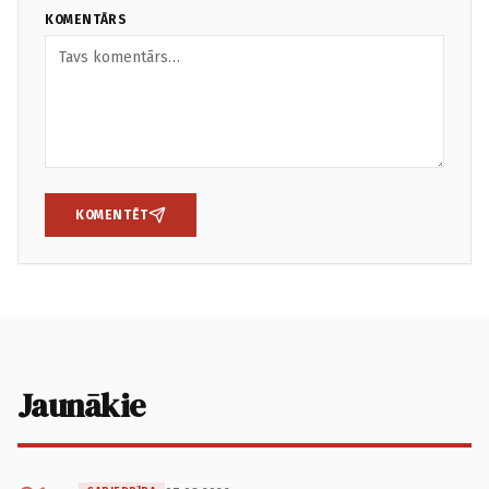
KOMENTĀRS
KOMENTĒT
Jaunākie