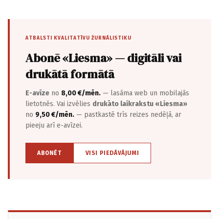
ATBALSTI KVALITATĪVU ŽURNĀLISTIKU
Abonē «Liesma» — digitāli vai
drukātā formātā
E-avīze
no
8,00 €/mēn.
— lasāma web un mobilajās
lietotnēs. Vai izvēlies
drukāto laikrakstu «Liesma»
no
9,50 €/mēn.
— pastkastē trīs reizes nedēļā, ar
pieeju arī e-avīzei.
ABONĒT
VISI PIEDĀVĀJUMI