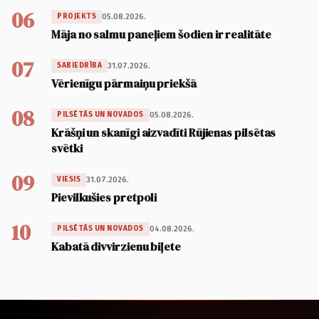
06
05.08.2026.
PROJEKTS
Māja no salmu paneļiem šodien ir realitāte
07
31.07.2026.
SABIEDRĪBA
Vērienīgu pārmaiņu priekšā
08
05.08.2026.
PILSĒTĀS UN NOVADOS
Krāšņi un skanīgi aizvadīti Rūjienas pilsētas
svētki
09
31.07.2026.
VIESIS
Pievilkušies pretpoli
10
04.08.2026.
PILSĒTĀS UN NOVADOS
Kabatā divvirzienu biļete