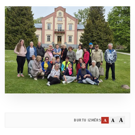
A
A
A
BURTU IZMĒRS