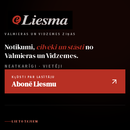
VALMIERAS UN VIDZEMES ZIŅAS
Notikumi,
cilvēki un stāsti
no
Valmieras un Vidzemes.
NEATKARĪGI · VIETĒJI
KĻŪSTI PAR LASĪTĀJU
Abonē Liesmu
LIETOTĀJIEM