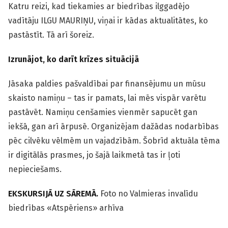
Katru reizi, kad tiekamies ar biedrības ilggadējo
vadītāju ILGU MAURIŅU, viņai ir kādas aktualitātes, ko
pastāstīt. Tā arī šoreiz.
Izrunājot, ko darīt krīzes situācijā
Jāsaka paldies pašvaldībai par finansējumu un mūsu
skaisto namiņu – tas ir pamats, lai mēs vispār varētu
pastāvēt. Namiņu cenšamies vienmēr sapucēt gan
iekšā, gan arī ārpusē. Organizējam dažādas nodarbības
pēc cilvēku vēlmēm un vajadzībām. Šobrīd aktuāla tēma
ir digitālās prasmes, jo šajā laikmetā tas ir ļoti
nepieciešams.
EKSKURSIJĀ UZ SĀREMĀ.
Foto no Valmieras invalīdu
biedrības «Atspēriens» arhīva