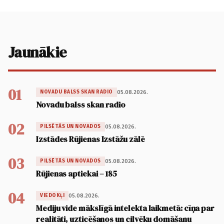
Jaunākie
01
05.08.2026.
NOVADU BALSS SKAN RADIO
Novadu balss skan radio
02
05.08.2026.
PILSĒTĀS UN NOVADOS
Izstādes Rūjienas Izstāžu zālē
03
05.08.2026.
PILSĒTĀS UN NOVADOS
Rūjienas aptiekai – 185
04
05.08.2026.
VIEDOKĻI
Mediju vide mākslīgā intelekta laikmetā: cīņa par
realitāti, uzticēšanos un cilvēku domāšanu