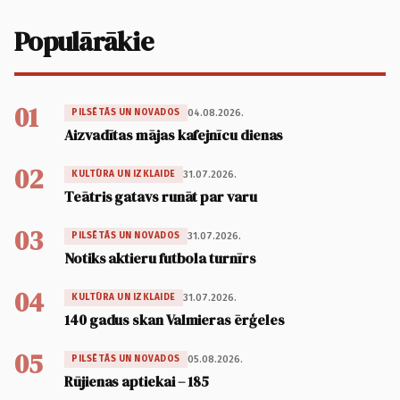
Populārākie
01
04.08.2026.
PILSĒTĀS UN NOVADOS
Aizvadītas mājas kafejnīcu dienas
02
31.07.2026.
KULTŪRA UN IZKLAIDE
Teātris gatavs runāt par varu
03
31.07.2026.
PILSĒTĀS UN NOVADOS
Notiks aktieru futbola turnīrs
04
31.07.2026.
KULTŪRA UN IZKLAIDE
140 gadus skan Valmieras ērģeles
05
05.08.2026.
PILSĒTĀS UN NOVADOS
Rūjienas aptiekai – 185