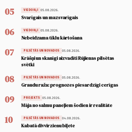
05
05.08.2026.
VIEDOKĻI
Svarīgais un mazsvarīgais
06
05.08.2026.
VIEDOKĻI
Nebeidzama tīklu kārtošana
07
05.08.2026.
PILSĒTĀS UN NOVADOS
Krāšņi un skanīgi aizvadīti Rūjienas pilsētas
svētki
08
05.08.2026.
PILSĒTĀS UN NOVADOS
Graudu raža: prognozes piesardzīgi cerīgas
09
05.08.2026.
PROJEKTS
Māja no salmu paneļiem šodien ir realitāte
10
04.08.2026.
PILSĒTĀS UN NOVADOS
Kabatā divvirzienu biļete