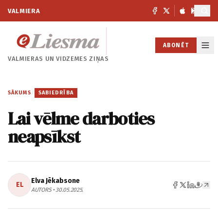
VALMIERA
ABONĒT
VALMIERAS UN
VIDZEMES ZIŅAS
SĀKUMS
/
SABIEDRĪBA
Lai vēlme darboties
neapsīkst
Elva Jēkabsone
EL
AUTORS • 30.05.2025.