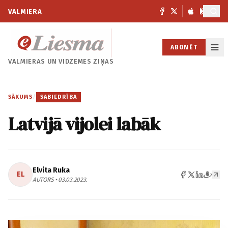
VALMIERA
ABONĒT
VALMIERAS UN
VIDZEMES ZIŅAS
SĀKUMS
/
SABIEDRĪBA
Latvijā vijolei labāk
Elvita Ruka
EL
AUTORS • 03.03.2023.