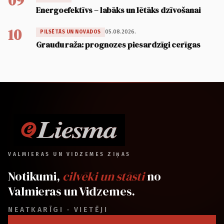
09
Energoefektīvs – labāks un lētāks dzīvošanai
10
05.08.2026.
PILSĒTĀS UN NOVADOS
Graudu raža: prognozes piesardzīgi cerīgas
VALMIERAS UN VIDZEMES ZIŅAS
Notikumi,
cilvēki un stāsti
no
Valmieras un Vidzemes.
NEATKARĪGI · VIETĒJI