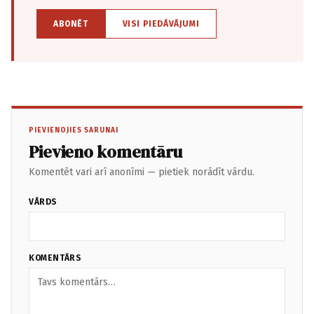
ABONĒT
VISI PIEDĀVĀJUMI
PIEVIENOJIES SARUNAI
Pievieno komentāru
Komentēt vari arī anonīmi — pietiek norādīt vārdu.
VĀRDS
KOMENTĀRS