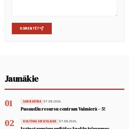
KOMENTĒT
Jaunākie
01
07.08.2026.
SABIEDRĪBA
Pusaudžu resursu centram Valmierā – 5!
02
07.08.2026.
KULTŪRA UN IZKLAIDE
Izzinot rumāņu unikālos kreklu izšuvumus