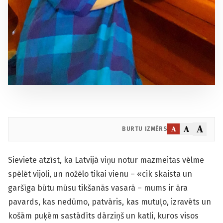
A
A
A
BURTU IZMĒRS
Sieviete atzīst, ka Latvijā viņu notur mazmeitas vēlme
spēlēt vijoli, un nožēlo tikai vienu – «cik skaista un
garšīga būtu mūsu tikšanās vasarā – mums ir āra
pavards, kas nedūmo, patvāris, kas mutuļo, izravēts un
košām puķēm sastādīts dārziņš un katli, kuros visos