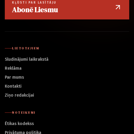
KĻŪSTI PAR LASĪTĀJU
Abonē Liesmu
LIETOTĀJIEM
Sludinājumi laikrakstā
Reklāma
Par mums
Kontakti
Ziņo redakcijai
NOTEIKUMI
Ētikas kodekss
Privātuma politika