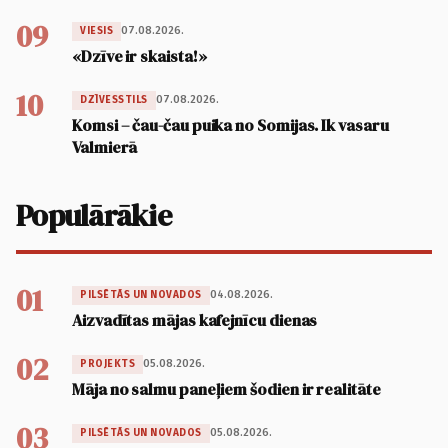
09
07.08.2026.
VIESIS
«Dzīve ir skaista!»
10
07.08.2026.
DZĪVESSTILS
Komsi – čau-čau puika no Somijas. Ik vasaru
Valmierā
Populārākie
01
04.08.2026.
PILSĒTĀS UN NOVADOS
Aizvadītas mājas kafejnīcu dienas
02
05.08.2026.
PROJEKTS
Māja no salmu paneļiem šodien ir realitāte
03
05.08.2026.
PILSĒTĀS UN NOVADOS