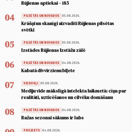
Rūjienas aptiekai – 185
04
05.08.2026.
PILSĒTĀS UN NOVADOS
Krāšņi un skanīgi aizvadīti Rūjienas pilsētas
svētki
05
05.08.2026.
PILSĒTĀS UN NOVADOS
Izstādes Rūjienas Izstāžu zālē
06
04.08.2026.
PILSĒTĀS UN NOVADOS
Kabatā divvirzienu biļete
07
05.08.2026.
VIEDOKĻI
Mediju vide mākslīgā intelekta laikmetā: cīņa par
realitāti, uzticēšanos un cilvēku domāšanu
08
04.08.2026.
PILSĒTĀS UN NOVADOS
Ražas sezonai sākums ir labs
04.08.2026.
PROJEKTS