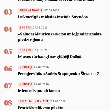
03
07.08.2026.
NEDĒĻAS NOGALE
Laikmetīgās mākslas izstāde Strenčos
04
07.08.2026.
SPORTS
«Salacas Mauciens» aicina uz leģendāru nakts
piedzīvojumu
05
07.08.2026.
SPORTS
Izlases vārtsargi nav glābēji Daliņā
06
07.08.2026.
VIEDOKĻI
Premjers būs «Andris Stepaņenko-Šlesers»?
07
07.08.2026.
VIEDOKĻI
Ir iemesls pacelt kausu
08
07.08.2026.
KULTŪRA UN IZKLAIDE
Festivāls ielīksmo pilsētu