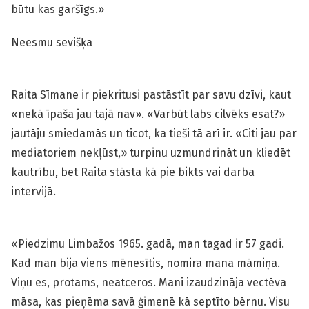
būtu kas garšīgs.»
Neesmu sevišķa
Raita Sīmane ir piekritusi pastāstīt par savu dzīvi, kaut
«nekā īpaša jau tajā nav». «Varbūt labs cilvēks esat?»
jautāju smiedamās un ticot, ka tieši tā arī ir. «Citi jau par
mediatoriem nekļūst,» turpinu uzmundrināt un kliedēt
kautrību, bet Raita stāsta kā pie bikts vai darba
intervijā.
«Piedzimu Limbažos 1965. gadā, man tagad ir 57 gadi.
Kad man bija viens mēnesītis, nomira mana māmiņa.
Viņu es, protams, neatceros. Mani izaudzināja vectēva
māsa, kas pieņēma savā ģimenē kā septīto bērnu. Visu