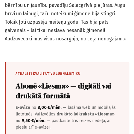
bērnību un jaunību pavadīju Salacgrīvā pie jūras. Augu
brīvi un laimīgi, taču noteikumi ģimenē bija stingri.
Tolaik ļoti uzpasēja meiteņu godu. Tas bija pats
galvenais – lai tikai neslava nesanāk ģimenei!
Audžuvecāki mūs visus nosargāja, no ceļa nenogājām.»
ATBALSTI KVALITATĪVU ŽURNĀLISTIKU
Abonē «Liesma» — digitāli vai
drukātā formātā
E-avīze
no
8,00 €/mēn.
— lasāma web un mobilajās
lietotnēs. Vai izvēlies
drukāto laikrakstu «Liesma»
no
9,50 €/mēn.
— pastkastē trīs reizes nedēļā, ar
pieeju arī e-avīzei.