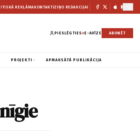
ITISKĀ REKLĀMA
KONTAKTI
ZIŅO REDAKCIJAI
PIESLĒGTIES
E-AVĪZE
ABONĒT
PROJEKTI
APMAKSĀTĀ PUBLIKĀCIJA
nīgie