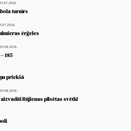
31.07.2026.
tbola turnīrs
1.07.2026.
almieras ērģeles
05.08.2026.
 – 185
ņu priekšā
05.08.2026.
 aizvadīti Rūjienas pilsētas svētki
poli