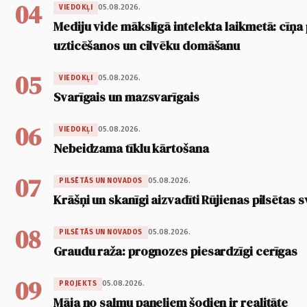
04
05.08.2026.
VIEDOKĻI
Mediju vide mākslīgā intelekta laikmetā: cīņa p
uzticēšanos un cilvēku domāšanu
05
05.08.2026.
VIEDOKĻI
Svarīgais un mazsvarīgais
06
05.08.2026.
VIEDOKĻI
Nebeidzama tīklu kārtošana
07
05.08.2026.
PILSĒTĀS UN NOVADOS
Krāšņi un skanīgi aizvadīti Rūjienas pilsētas s
08
05.08.2026.
PILSĒTĀS UN NOVADOS
Graudu raža: prognozes piesardzīgi cerīgas
09
05.08.2026.
PROJEKTS
Māja no salmu paneļiem šodien ir realitāte