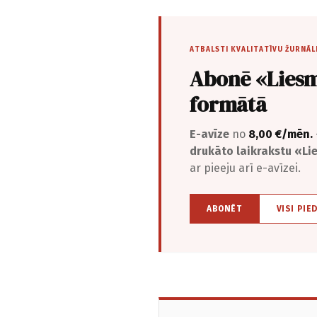
ATBALSTI KVALITATĪVU ŽURNĀL
Abonē «Liesm
formātā
E-avīze
no
8,00 €/mēn.
drukāto laikrakstu «L
ar pieeju arī e-avīzei.
ABONĒT
VISI PIE