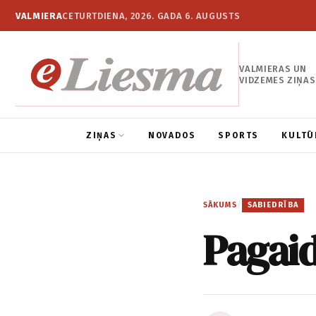
VALMIERA
CETURTDIENA, 2026. GADA 6. AUGUSTS
VALMIERAS UN
VIDZEMES ZIŅAS
ZIŅAS
NOVADOS
SPORTS
KULTŪ
SĀKUMS
/
SABIEDRĪBA
Pagaid