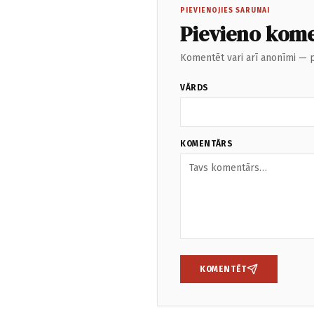
PIEVIENOJIES SARUNAI
Pievieno kom
Komentēt vari arī anonīmi — p
VĀRDS
KOMENTĀRS
KOMENTĒT