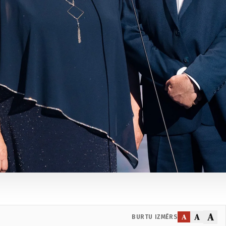
A
A
A
BURTU IZMĒRS