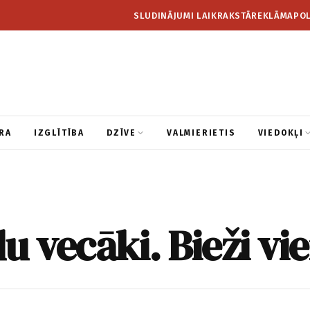
SLUDINĀJUMI LAIKRAKSTĀ
REKLĀMA
POL
RA
IZGLĪTĪBA
DZĪVE
VALMIERIETIS
VIEDOKĻI
u vecāki. Bieži vie