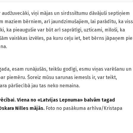
r audžuvecāki, viņi mājas un sirdssiltumu dāvājuši septiņiem
m maziem bērniem, arī jaundzimušajiem, lai parādītu, ka viss
i, ka pieaugušie var būt arī saprātīgi, uzticami, mīloši, ka
iešām vairākas izvēles, pa kuru ceļu iet, bet bērns jāpaņem pie
ina.
 gada, esam runājušās, teikšu godīgi, esmu viņas varēšanu un
r piemēru. Šoreiz mūsu sarunas iemesls ir, var teikt,
kara pārliecībā jau tas neko nemaina.
ilvēcībai. Viena no «Latvijas Lepnuma» balvām tagad
Oskara Nilles mājās.
Foto no pasākuma arhīva/Kristapa