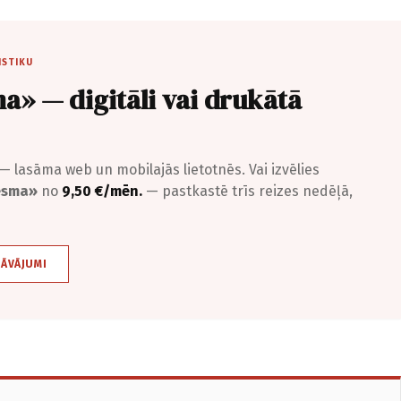
ISTIKU
a» — digitāli vai drukātā
— lasāma web un mobilajās lietotnēs. Vai izvēlies
iesma»
no
9,50 €/mēn.
— pastkastē trīs reizes nedēļā,
DĀVĀJUMI