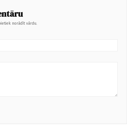
entāru
ietiek norādīt vārdu.