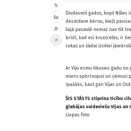
Divdesmit gados, kopš Nilles i
desmitiem bērnu, bieži pavisa
šajā pasaulē nemaz nav tik trak
brīdī, kad esi krustcelēs, ir t
rokas un šādai izvēlei jāiedroš
Ar Viju esmu tikusies gadu no
mieru apbrīnojusi un ņēmusi pa
īpašāks, kaut gan Vijas un Os
ŠIS STĀSTS stiprina ticību c
glabājas vaidaviešu Vijas un 
Liepas foto