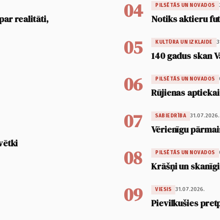
04
PILSĒTĀS UN NOVADOS
ar realitāti,
Notiks aktieru fu
05
3
KULTŪRA UN IZKLAIDE
140 gadus skan V
06
PILSĒTĀS UN NOVADOS
Rūjienas aptiekai
07
31.07.2026.
SABIEDRĪBA
Vērienīgu pārmai
vētki
08
PILSĒTĀS UN NOVADOS
Krāšņi un skanīgi
09
31.07.2026.
VIESIS
Pievilkušies pret