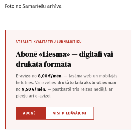
Foto no Samariešu arhīva
ATBALSTI KVALITATĪVU ŽURNĀLISTIKU
Abonē «Liesma» — digitāli vai
drukātā formātā
E-avīze
no
8,00 €/mēn.
— lasāma web un mobilajās
lietotnēs. Vai izvēlies
drukāto laikrakstu «Liesma»
no
9,50 €/mēn.
— pastkastē trīs reizes nedēļā, ar
pieeju arī e-avīzei.
ABONĒT
VISI PIEDĀVĀJUMI