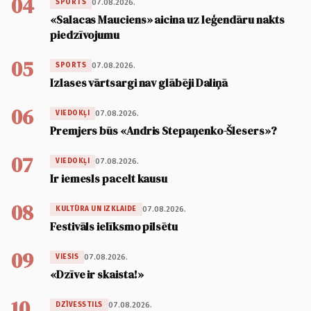
04
07.08.2026.
SPORTS
«Salacas Mauciens» aicina uz leģendāru nakts
piedzīvojumu
05
07.08.2026.
SPORTS
Izlases vārtsargi nav glābēji Daliņā
06
07.08.2026.
VIEDOKĻI
Premjers būs «Andris Stepaņenko-Šlesers»?
07
07.08.2026.
VIEDOKĻI
Ir iemesls pacelt kausu
08
07.08.2026.
KULTŪRA UN IZKLAIDE
Festivāls ielīksmo pilsētu
09
07.08.2026.
VIESIS
«Dzīve ir skaista!»
10
07.08.2026.
DZĪVESSTILS