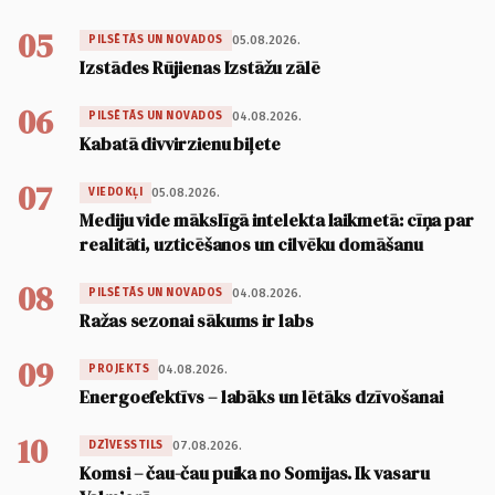
05
05.08.2026.
PILSĒTĀS UN NOVADOS
Izstādes Rūjienas Izstāžu zālē
06
04.08.2026.
PILSĒTĀS UN NOVADOS
Kabatā divvirzienu biļete
07
05.08.2026.
VIEDOKĻI
Mediju vide mākslīgā intelekta laikmetā: cīņa par
realitāti, uzticēšanos un cilvēku domāšanu
08
04.08.2026.
PILSĒTĀS UN NOVADOS
Ražas sezonai sākums ir labs
09
04.08.2026.
PROJEKTS
Energoefektīvs – labāks un lētāks dzīvošanai
10
07.08.2026.
DZĪVESSTILS
Komsi – čau-čau puika no Somijas. Ik vasaru