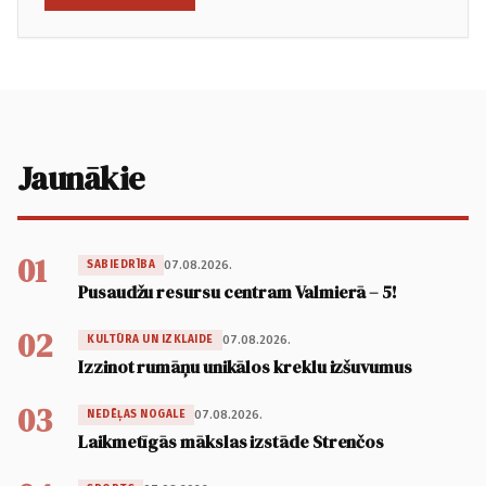
Jaunākie
01
07.08.2026.
SABIEDRĪBA
Pusaudžu resursu centram Valmierā – 5!
02
07.08.2026.
KULTŪRA UN IZKLAIDE
Izzinot rumāņu unikālos kreklu izšuvumus
03
07.08.2026.
NEDĒĻAS NOGALE
Laikmetīgās mākslas izstāde Strenčos