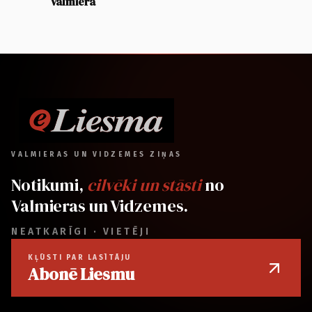
Valmierā
VALMIERAS UN VIDZEMES ZIŅAS
Notikumi,
cilvēki un stāsti
no
Valmieras un Vidzemes.
NEATKARĪGI · VIETĒJI
KĻŪSTI PAR LASĪTĀJU
Abonē Liesmu