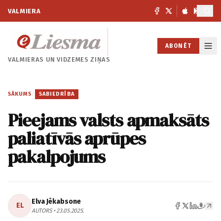
VALMIERA
ABONĒT
VALMIERAS UN
VIDZEMES ZIŅAS
SĀKUMS
/
SABIEDRĪBA
Pieejams valsts apmaksāts
paliatīvās aprūpes
pakalpojums
Elva Jēkabsone
EL
AUTORS • 23.05.2025.