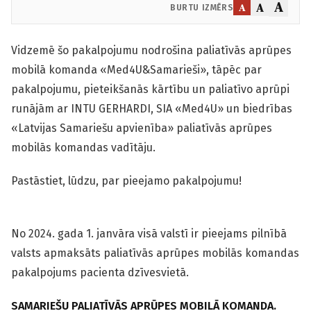
A
A
A
BURTU IZMĒRS
Vidzemē šo pakalpojumu nodrošina paliatīvās aprūpes
mobilā komanda «Med4U&Samarieši», tāpēc par
pakalpojumu, pieteikšanās kārtību un paliatīvo aprūpi
runājām ar INTU GERHARDI, SIA «Med4U» un biedrības
«Latvijas Samariešu apvienība» paliatīvās aprūpes
mobilās komandas vadītāju.
Pastāstiet, lūdzu, par pieejamo pakalpojumu!
No 2024. gada 1. janvāra visā valstī ir pieejams pilnībā
valsts apmaksāts paliatīvās aprūpes mobilās komandas
pakalpojums pacienta dzīvesvietā.
SAMARIEŠU PALIATĪVĀS APRŪPES MOBILĀ KOMANDA.