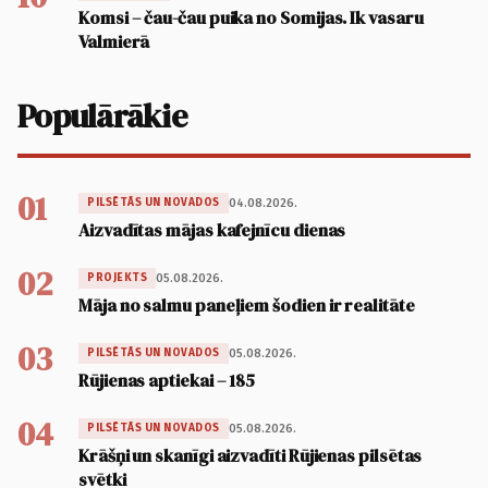
Komsi – čau-čau puika no Somijas. Ik vasaru
Valmierā
Populārākie
01
04.08.2026.
PILSĒTĀS UN NOVADOS
Aizvadītas mājas kafejnīcu dienas
02
05.08.2026.
PROJEKTS
Māja no salmu paneļiem šodien ir realitāte
03
05.08.2026.
PILSĒTĀS UN NOVADOS
Rūjienas aptiekai – 185
04
05.08.2026.
PILSĒTĀS UN NOVADOS
Krāšņi un skanīgi aizvadīti Rūjienas pilsētas
svētki