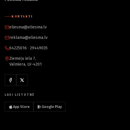
KONTAKTI
eliesma@eliesma.lv
reklama@eliesma.lv
64225016 · 29449035
Ziemeļu iela 7,
Valmiera, LV-4201
LASI LIETOTNĒ
App Store
Google Play