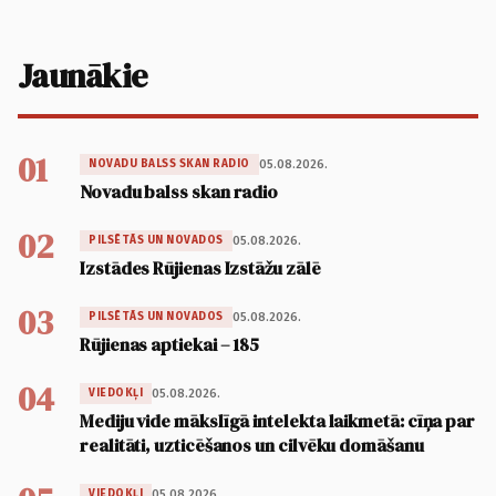
Jaunākie
01
05.08.2026.
NOVADU BALSS SKAN RADIO
Novadu balss skan radio
02
05.08.2026.
PILSĒTĀS UN NOVADOS
Izstādes Rūjienas Izstāžu zālē
03
05.08.2026.
PILSĒTĀS UN NOVADOS
Rūjienas aptiekai – 185
04
05.08.2026.
VIEDOKĻI
Mediju vide mākslīgā intelekta laikmetā: cīņa par
realitāti, uzticēšanos un cilvēku domāšanu
05.08.2026.
VIEDOKĻI