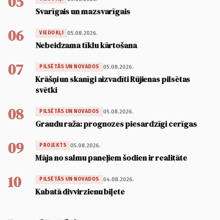
05
Svarīgais un mazsvarīgais
06
05.08.2026.
VIEDOKĻI
Nebeidzama tīklu kārtošana
07
05.08.2026.
PILSĒTĀS UN NOVADOS
Krāšņi un skanīgi aizvadīti Rūjienas pilsētas
svētki
08
05.08.2026.
PILSĒTĀS UN NOVADOS
Graudu raža: prognozes piesardzīgi cerīgas
09
05.08.2026.
PROJEKTS
Māja no salmu paneļiem šodien ir realitāte
10
04.08.2026.
PILSĒTĀS UN NOVADOS
Kabatā divvirzienu biļete