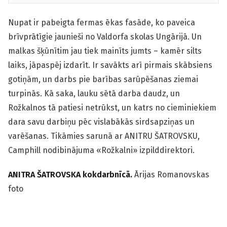
Nupat ir pabeigta fermas ēkas fasāde, ko paveica
brīvprātīgie jaunieši no Valdorfa skolas Ungārijā. Un
malkas šķūnītim jau tiek mainīts jumts – kamēr silts
laiks, jāpaspēj izdarīt. Ir savākts arī pirmais skābsiens
gotiņām, un darbs pie barības sarūpēšanas ziemai
turpinās. Kā saka, lauku sētā darba daudz, un
Rožkalnos tā patiesi netrūkst, un katrs no cieminiekiem
dara savu darbiņu pēc vislabākās sirdsapziņas un
varēšanas. Tikāmies sarunā ar ANITRU ŠATROVSKU,
Camphill nodibinājuma «Rožkalni» izpilddirektori.
ANITRA ŠATROVSKA kokdarbnīcā.
Ārijas Romanovskas
foto