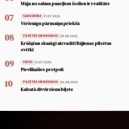
Māja no salmu paneļiem šodien ir realitāte
07
31.07.2026.
SABIEDRĪBA
Vērienīgu pārmaiņu priekšā
08
05.08.2026.
PILSĒTĀS UN NOVADOS
Krāšņi un skanīgi aizvadīti Rūjienas pilsētas
svētki
09
31.07.2026.
VIESIS
Pievilkušies pretpoli
10
04.08.2026.
PILSĒTĀS UN NOVADOS
Kabatā divvirzienu biļete