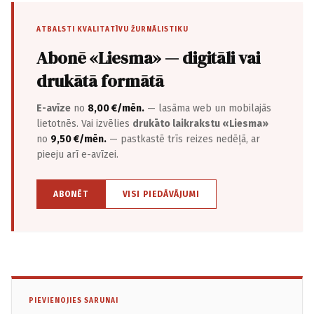
ATBALSTI KVALITATĪVU ŽURNĀLISTIKU
Abonē «Liesma» — digitāli vai
drukātā formātā
E-avīze
no
8,00 €/mēn.
— lasāma web un mobilajās
lietotnēs. Vai izvēlies
drukāto laikrakstu «Liesma»
no
9,50 €/mēn.
— pastkastē trīs reizes nedēļā, ar
pieeju arī e-avīzei.
ABONĒT
VISI PIEDĀVĀJUMI
PIEVIENOJIES SARUNAI