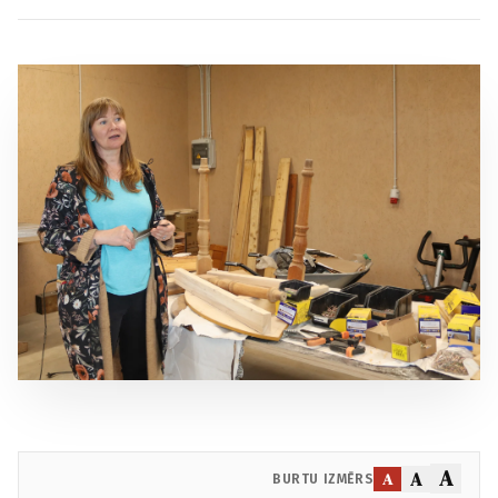
A
A
A
BURTU IZMĒRS