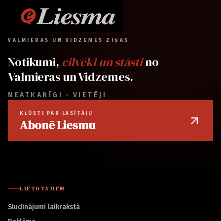
VALMIERAS UN VIDZEMES ZIŅAS
Notikumi,
cilvēki un stāsti
no
Valmieras un Vidzemes.
NEATKARĪGI · VIETĒJI
KĻŪSTI PAR LASĪTĀJU
Abonē Liesmu
LIETOTĀJIEM
Sludinājumi laikrakstā