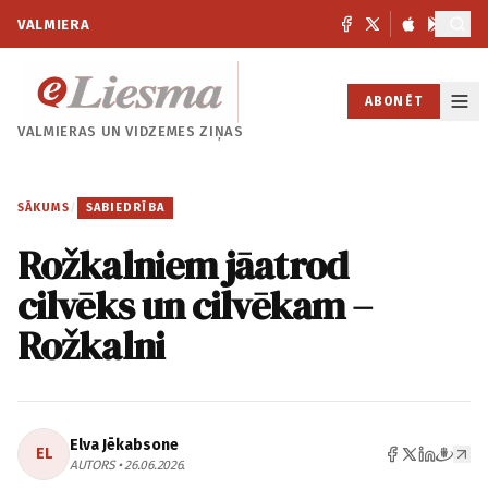
VALMIERA
ABONĒT
VALMIERAS UN
VIDZEMES ZIŅAS
SĀKUMS
/
SABIEDRĪBA
Rožkalniem jāatrod
cilvēks un cilvēkam –
Rožkalni
Elva Jēkabsone
EL
AUTORS • 26.06.2026.