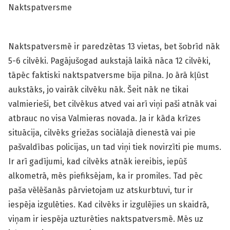
Naktspatversme
Naktspatversmē ir paredzētas 13 vietas, bet šobrīd nāk
5-6 cilvēki. Pagājušogad aukstajā laikā nāca 12 cilvēki,
tāpēc faktiski naktspatversme bija pilna. Jo ārā kļūst
aukstāks, jo vairāk cilvēku nāk. Šeit nāk ne tikai
valmierieši, bet cilvēkus atved vai arī viņi paši atnāk vai
atbrauc no visa Valmieras novada. Ja ir kāda krīzes
situācija, cilvēks griežas sociālajā dienestā vai pie
pašvaldības policijas, un tad viņi tiek novirzīti pie mums.
Ir arī gadījumi, kad cilvēks atnāk iereibis, iepūš
alkometrā, mēs piefiksējam, ka ir promiles. Tad pēc
paša vēlēšanās pārvietojam uz atskurbtuvi, tur ir
iespēja izgulēties. Kad cilvēks ir izgulējies un skaidrā,
viņam ir iespēja uzturēties naktspatversmē. Mēs uz