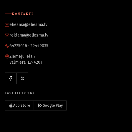
KONTAKTI
eliesma@eliesma.lv
reklama@eliesma.lv
64225016 · 29449035
Ziemeļu iela 7,
Valmiera, LV-4201
LASI LIETOTNĒ
App Store
Google Play