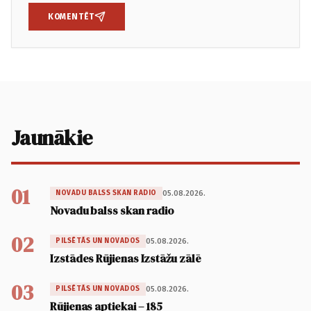
KOMENTĒT
Jaunākie
01
05.08.2026.
NOVADU BALSS SKAN RADIO
Novadu balss skan radio
02
05.08.2026.
PILSĒTĀS UN NOVADOS
Izstādes Rūjienas Izstāžu zālē
03
05.08.2026.
PILSĒTĀS UN NOVADOS
Rūjienas aptiekai – 185