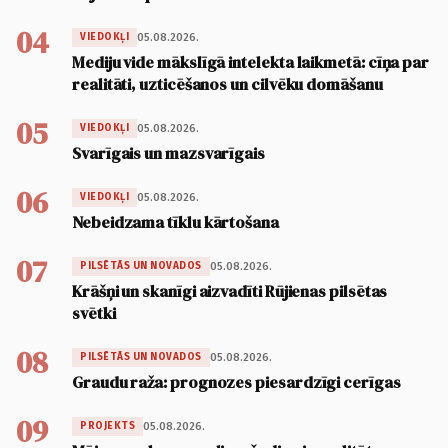
04
05.08.2026.
VIEDOKĻI
Mediju vide mākslīgā intelekta laikmetā: cīņa par
realitāti, uzticēšanos un cilvēku domāšanu
05
05.08.2026.
VIEDOKĻI
Svarīgais un mazsvarīgais
06
05.08.2026.
VIEDOKĻI
Nebeidzama tīklu kārtošana
07
05.08.2026.
PILSĒTĀS UN NOVADOS
Krāšņi un skanīgi aizvadīti Rūjienas pilsētas
svētki
08
05.08.2026.
PILSĒTĀS UN NOVADOS
Graudu raža: prognozes piesardzīgi cerīgas
09
05.08.2026.
PROJEKTS