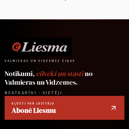
VALMIERAS UN VIDZEMES ZIŅAS
Notikumi,
cilvēki un stāsti
no
Valmieras un Vidzemes.
NEATKARĪGI · VIETĒJI
KĻŪSTI PAR LASĪTĀJU
Abonē Liesmu