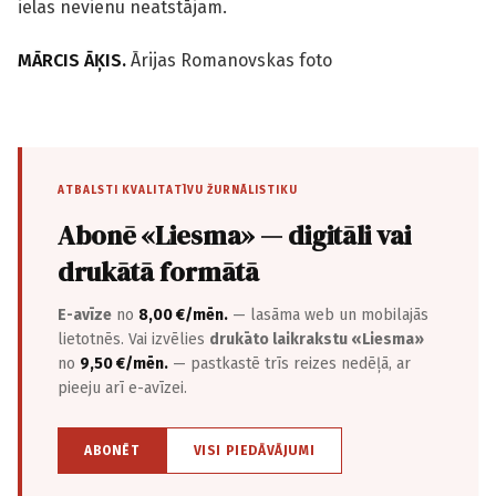
ielas nevienu neatstājam.
MĀRCIS ĀĶIS.
Ārijas Romanovskas foto
ATBALSTI KVALITATĪVU ŽURNĀLISTIKU
Abonē «Liesma» — digitāli vai
drukātā formātā
E-avīze
no
8,00 €/mēn.
— lasāma web un mobilajās
lietotnēs. Vai izvēlies
drukāto laikrakstu «Liesma»
no
9,50 €/mēn.
— pastkastē trīs reizes nedēļā, ar
pieeju arī e-avīzei.
ABONĒT
VISI PIEDĀVĀJUMI