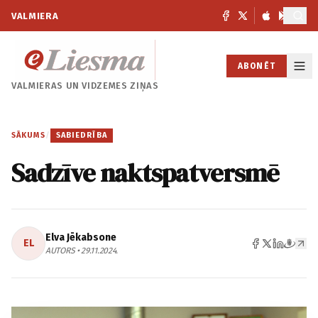
VALMIERA
ABONĒT
VALMIERAS UN
VIDZEMES ZIŅAS
SĀKUMS
/
SABIEDRĪBA
Sadzīve naktspatversmē
Elva Jēkabsone
EL
AUTORS • 29.11.2024.