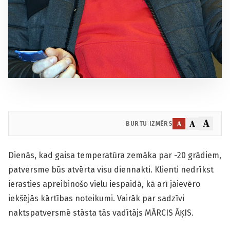
A
A
A
BURTU IZMĒRS
Dienās, kad gaisa temperatūra zemāka par -20 grādiem,
patversme būs atvērta visu diennakti. Klienti nedrīkst
ierasties apreibinošo vielu iespaidā, kā arī jāievēro
iekšējās kārtības noteikumi. Vairāk par sadzīvi
naktspatversmē stāsta tās vadītājs MĀRCIS ĀĶIS.