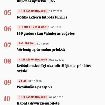
Rūjienas aptiekai – 185
05
31.07.2026.
PILSĒTĀS UN NOVADOS
Notiks aktieru futbola turnīrs
06
31.07.2026.
KULTŪRA UN IZKLAIDE
140 gadus skan Valmieras ērģeles
07
31.07.2026.
SABIEDRĪBA
Vērienīgu pārmaiņu priekšā
08
05.08.2026.
PILSĒTĀS UN NOVADOS
Krāšņi un skanīgi aizvadīti Rūjienas pilsētas
svētki
09
31.07.2026.
VIESIS
Pievilkušies pretpoli
10
04.08.2026.
PILSĒTĀS UN NOVADOS
Kabatā divvirzienu biļete