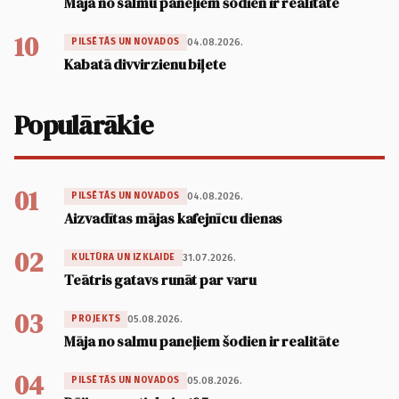
Māja no salmu paneļiem šodien ir realitāte
10
04.08.2026.
PILSĒTĀS UN NOVADOS
Kabatā divvirzienu biļete
Populārākie
01
04.08.2026.
PILSĒTĀS UN NOVADOS
Aizvadītas mājas kafejnīcu dienas
02
31.07.2026.
KULTŪRA UN IZKLAIDE
Teātris gatavs runāt par varu
03
05.08.2026.
PROJEKTS
Māja no salmu paneļiem šodien ir realitāte
04
05.08.2026.
PILSĒTĀS UN NOVADOS