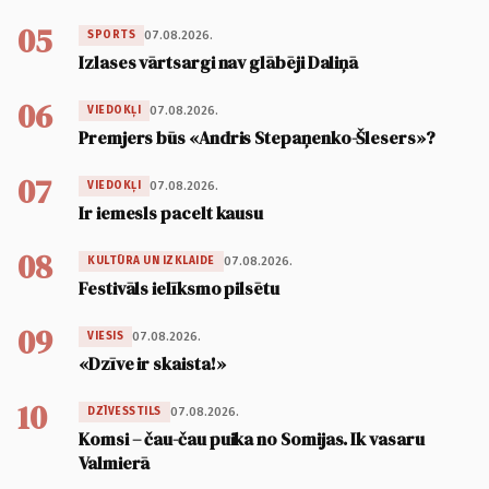
05
07.08.2026.
SPORTS
Izlases vārtsargi nav glābēji Daliņā
06
07.08.2026.
VIEDOKĻI
Premjers būs «Andris Stepaņenko-Šlesers»?
07
07.08.2026.
VIEDOKĻI
Ir iemesls pacelt kausu
08
07.08.2026.
KULTŪRA UN IZKLAIDE
Festivāls ielīksmo pilsētu
09
07.08.2026.
VIESIS
«Dzīve ir skaista!»
10
07.08.2026.
DZĪVESSTILS
Komsi – čau-čau puika no Somijas. Ik vasaru
Valmierā