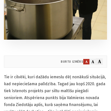
A
A
A
BURTU IZMĒRS
Tie ir cilvēki, kuri dažādu iemeslu dēļ nonākuši situācijā,
kad nepieciešama palīdzība. Tagad jau kopš 2020. gada
tiek īstenots projekts par siltu maltīšu piegādi
senioriem. Atspēriena punkts bija Valmieras novada
fonda Ziedotāju aplis, kurā saņēma finansējumu, lai