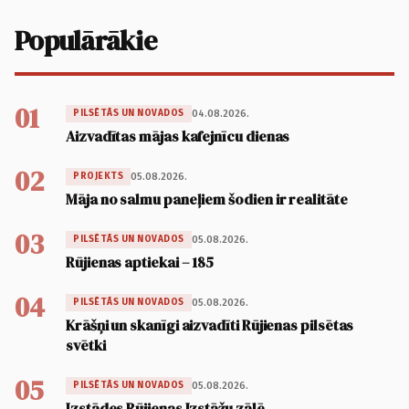
Populārākie
01
04.08.2026.
PILSĒTĀS UN NOVADOS
Aizvadītas mājas kafejnīcu dienas
02
05.08.2026.
PROJEKTS
Māja no salmu paneļiem šodien ir realitāte
03
05.08.2026.
PILSĒTĀS UN NOVADOS
Rūjienas aptiekai – 185
04
05.08.2026.
PILSĒTĀS UN NOVADOS
Krāšņi un skanīgi aizvadīti Rūjienas pilsētas
svētki
05
05.08.2026.
PILSĒTĀS UN NOVADOS
Izstādes Rūjienas Izstāžu zālē