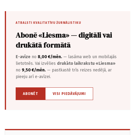
ATBALSTI KVALITATĪVU ŽURNĀLISTIKU
Abonē «Liesma» — digitāli vai
drukātā formātā
E-avīze
no
8,00 €/mēn.
— lasāma web un mobilajās
lietotnēs. Vai izvēlies
drukāto laikrakstu «Liesma»
no
9,50 €/mēn.
— pastkastē trīs reizes nedēļā, ar
pieeju arī e-avīzei.
ABONĒT
VISI PIEDĀVĀJUMI