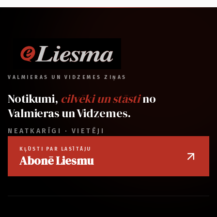
VALMIERAS UN VIDZEMES ZIŅAS
Notikumi,
cilvēki un stāsti
no
Valmieras un Vidzemes.
NEATKARĪGI · VIETĒJI
KĻŪSTI PAR LASĪTĀJU
Abonē Liesmu