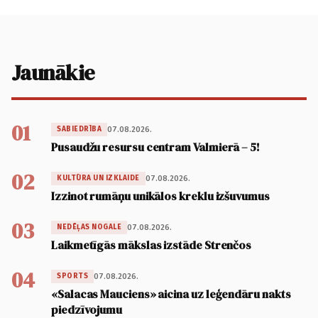
Jaunākie
01
07.08.2026.
SABIEDRĪBA
Pusaudžu resursu centram Valmierā – 5!
02
07.08.2026.
KULTŪRA UN IZKLAIDE
Izzinot rumāņu unikālos kreklu izšuvumus
03
07.08.2026.
NEDĒĻAS NOGALE
Laikmetīgās mākslas izstāde Strenčos
04
07.08.2026.
SPORTS
«Salacas Mauciens» aicina uz leģendāru nakts
piedzīvojumu