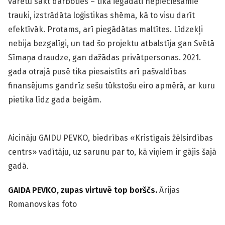
varētu sākt darboties – tika iegādāti nepieciešamie
trauki, izstrādāta loģistikas shēma, kā to visu darīt
efektīvāk. Protams, arī piegādātas maltītes. Līdzekļi
nebija bezgalīgi, un tad šo projektu atbalstīja gan Svētā
Sīmaņa draudze, gan dažādas privātpersonas. 2021.
gada otrajā pusē tika piesaistīts arī pašvaldības
finansējums gandrīz sešu tūkstošu eiro apmērā, ar kuru
pietika līdz gada beigām.
Aicināju GAIDU PEVKO, biedrības «Kristīgais žēlsirdības
centrs» vadītāju, uz sarunu par to, kā viņiem ir gājis šajā
gadā.
GAIDA PEVKO, zupas virtuvē top borščs.
Ārijas
Romanovskas foto