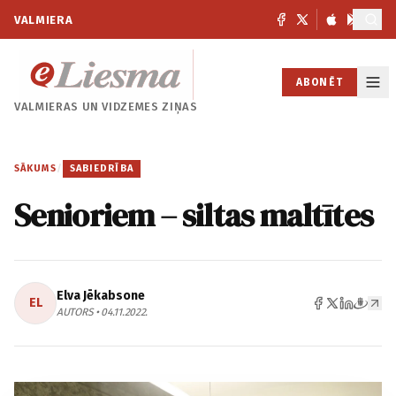
VALMIERA
ABONĒT
VALMIERAS UN
VIDZEMES ZIŅAS
SĀKUMS
/
SABIEDRĪBA
Senioriem – siltas maltītes
Elva Jēkabsone
EL
AUTORS • 04.11.2022.