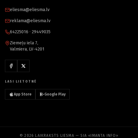
eliesma@eliesma.lv
reklama@eliesma.lv
64225016 · 29449035
Ziemeļu iela 7,
Valmiera, LV-4201
LASI LIETOTNĒ
App Store
Google Play
© 2026 LAIKRAKSTS LIESMA — SIA «IMANTA INFO»