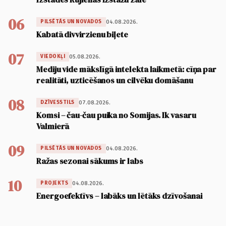
06
04.08.2026.
PILSĒTĀS UN NOVADOS
Kabatā divvirzienu biļete
07
05.08.2026.
VIEDOKĻI
Mediju vide mākslīgā intelekta laikmetā: cīņa par
realitāti, uzticēšanos un cilvēku domāšanu
08
07.08.2026.
DZĪVESSTILS
Komsi – čau-čau puika no Somijas. Ik vasaru
Valmierā
09
04.08.2026.
PILSĒTĀS UN NOVADOS
Ražas sezonai sākums ir labs
10
04.08.2026.
PROJEKTS
Energoefektīvs – labāks un lētāks dzīvošanai