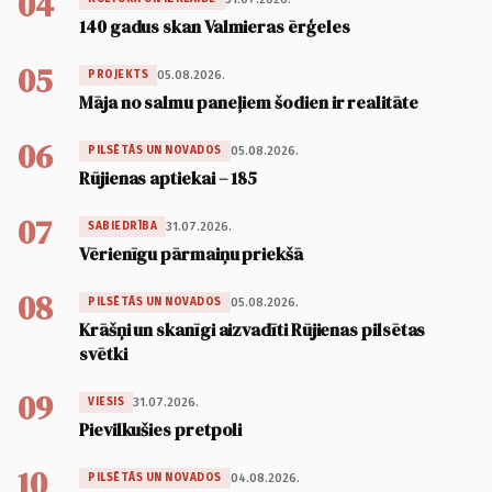
04
140 gadus skan Valmieras ērģeles
05
05.08.2026.
PROJEKTS
Māja no salmu paneļiem šodien ir realitāte
06
05.08.2026.
PILSĒTĀS UN NOVADOS
Rūjienas aptiekai – 185
07
31.07.2026.
SABIEDRĪBA
Vērienīgu pārmaiņu priekšā
08
05.08.2026.
PILSĒTĀS UN NOVADOS
Krāšņi un skanīgi aizvadīti Rūjienas pilsētas
svētki
09
31.07.2026.
VIESIS
Pievilkušies pretpoli
10
04.08.2026.
PILSĒTĀS UN NOVADOS