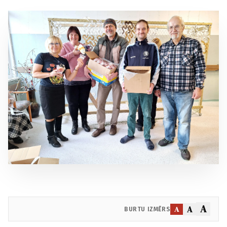
A
A
A
BURTU IZMĒRS