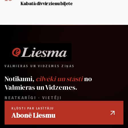
Kabatā divvirzienu biļete
VALMIERAS UN VIDZEMES ZIŅAS
Notikumi,
cilvēki un stāsti
no
Valmieras un Vidzemes.
NEATKARĪGI · VIETĒJI
KĻŪSTI PAR LASĪTĀJU
Abonē Liesmu