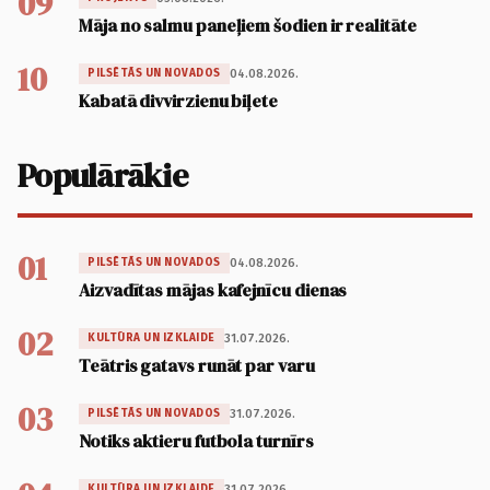
09
Māja no salmu paneļiem šodien ir realitāte
10
04.08.2026.
PILSĒTĀS UN NOVADOS
Kabatā divvirzienu biļete
Populārākie
01
04.08.2026.
PILSĒTĀS UN NOVADOS
Aizvadītas mājas kafejnīcu dienas
02
31.07.2026.
KULTŪRA UN IZKLAIDE
Teātris gatavs runāt par varu
03
31.07.2026.
PILSĒTĀS UN NOVADOS
Notiks aktieru futbola turnīrs
31.07.2026.
KULTŪRA UN IZKLAIDE