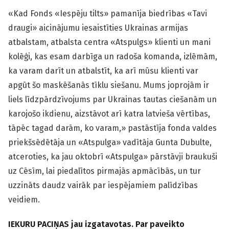
«Kad Fonds «Iespēju tilts» pamanīja biedrības «Tavi
draugi» aicinājumu iesaistīties Ukrainas armijas
atbalstam, atbalsta centra «Atspulgs» klienti un mani
kolēģi, kas esam darbīga un radoša komanda, izlēmām,
ka varam darīt un atbalstīt, ka arī mūsu klienti var
apgūt šo maskēšanās tīklu siešanu. Mums joprojām ir
liels līdzpārdzīvojums par Ukrainas tautas ciešanām un
karojošo ikdienu, aizstāvot arī katra latvieša vērtības,
tāpēc tagad darām, ko varam,» pastāstīja fonda valdes
priekšsēdētāja un «Atspulga» vadītāja Gunta Dubulte,
atceroties, ka jau oktobrī «Atspulga» pārstāvji braukuši
uz Cēsīm, lai piedalītos pirmajās apmācībās, un tur
uzzināts daudz vairāk par iespējamiem palīdzības
veidiem.
IEKURU PACIŅAS jau izgatavotas. Par paveikto