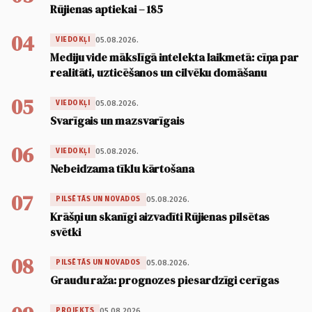
Rūjienas aptiekai – 185
04
05.08.2026.
VIEDOKĻI
Mediju vide mākslīgā intelekta laikmetā: cīņa par
realitāti, uzticēšanos un cilvēku domāšanu
05
05.08.2026.
VIEDOKĻI
Svarīgais un mazsvarīgais
06
05.08.2026.
VIEDOKĻI
Nebeidzama tīklu kārtošana
07
05.08.2026.
PILSĒTĀS UN NOVADOS
Krāšņi un skanīgi aizvadīti Rūjienas pilsētas
svētki
08
05.08.2026.
PILSĒTĀS UN NOVADOS
Graudu raža: prognozes piesardzīgi cerīgas
05.08.2026.
PROJEKTS