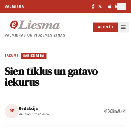
VALMIERA
ABONĒT
VALMIERAS UN
VIDZEMES ZIŅAS
SĀKUMS
/
SABIEDRĪBA
Sien tīklus un gatavo
iekurus
Redakcija
RE
AUTORS • 06.12.2024.