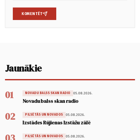
KOMENTĒT
Jaunākie
01
05.08.2026.
NOVADU BALSS SKAN RADIO
Novadu balss skan radio
02
05.08.2026.
PILSĒTĀS UN NOVADOS
Izstādes Rūjienas Izstāžu zālē
03
05.08.2026.
PILSĒTĀS UN NOVADOS