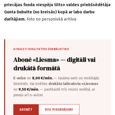
priecājas fonda «Iespēju tilts» valdes priekšsēdētāja
Gunta Dubulte (no kreisās) kopā ar labo darbu
darītājiem.
Foto no personiskā arhīva
ATBALSTI KVALITATĪVU ŽURNĀLISTIKU
Abonē «Liesma» — digitāli vai
drukātā formātā
E-avīze
no
8,00 €/mēn.
— lasāma web un mobilajās
lietotnēs. Vai izvēlies
drukāto laikrakstu «Liesma»
no
9,50 €/mēn.
— pastkastē trīs reizes nedēļā, ar
pieeju arī e-avīzei.
ABONĒT
VISI PIEDĀVĀJUMI