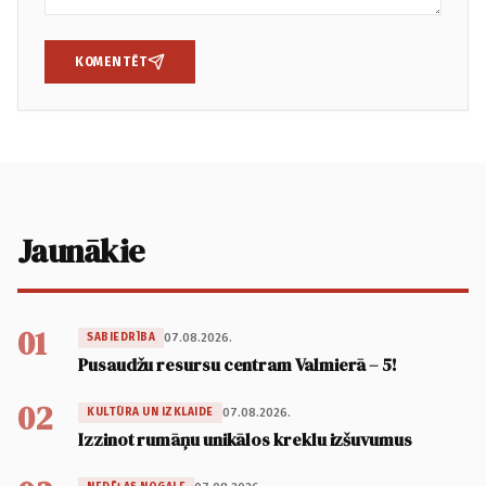
KOMENTĒT
Jaunākie
01
07.08.2026.
SABIEDRĪBA
Pusaudžu resursu centram Valmierā – 5!
02
07.08.2026.
KULTŪRA UN IZKLAIDE
Izzinot rumāņu unikālos kreklu izšuvumus