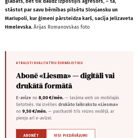
glabāts, bet tik daudz izpostījis agresors, – tā,
stāstot par savu bērnības pilsētu Slovjansku un
Mariupoli, kur ģimeni pārsteidza karš, sacīja Jelizaveta
Hmelevska.
Ārijas Romanovskas foto
ATBALSTI KVALITATĪVU ŽURNĀLISTIKU
Abonē «Liesma» — digitāli vai
drukātā formātā
E-avīze
no
8,00 €/mēn.
— lasāma web un mobilajās
lietotnēs. Vai izvēlies
drukāto laikrakstu «Liesma»
no
9,50 €/mēn.
— pastkastē trīs reizes nedēļā, ar
pieeju arī e-avīzei.
ABONĒT
VISI PIEDĀVĀJUMI