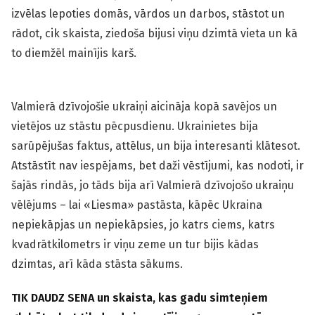
izvēlas lepoties domās, vārdos un darbos, stāstot un
rādot, cik skaista, ziedoša bijusi viņu dzimtā vieta un kā
to diemžēl mainījis karš.
Valmierā dzīvojošie ukraiņi aicināja kopā savējos un
vietējos uz stāstu pēcpusdienu. Ukrainietes bija
sarūpējušas faktus, attēlus, un bija interesanti klātesot.
Atstāstīt nav iespējams, bet daži vēstījumi, kas nodoti, ir
šajās rindās, jo tāds bija arī Valmierā dzīvojošo ukraiņu
vēlējums – lai «Liesma» pastāsta, kāpēc Ukraina
nepiekāpjas un nepiekāpsies, jo katrs ciems, katrs
kvadrātkilometrs ir viņu zeme un tur bijis kādas
dzimtas, arī kāda stāsta sākums.
TIK DAUDZ SENA un skaista, kas gadu simteņiem