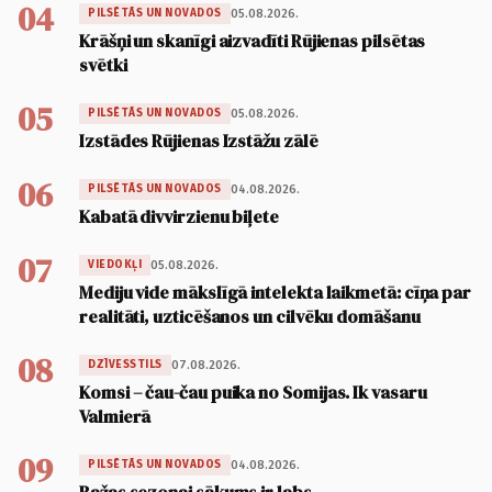
04
05.08.2026.
PILSĒTĀS UN NOVADOS
Krāšņi un skanīgi aizvadīti Rūjienas pilsētas
svētki
05
05.08.2026.
PILSĒTĀS UN NOVADOS
Izstādes Rūjienas Izstāžu zālē
06
04.08.2026.
PILSĒTĀS UN NOVADOS
Kabatā divvirzienu biļete
07
05.08.2026.
VIEDOKĻI
Mediju vide mākslīgā intelekta laikmetā: cīņa par
realitāti, uzticēšanos un cilvēku domāšanu
08
07.08.2026.
DZĪVESSTILS
Komsi – čau-čau puika no Somijas. Ik vasaru
Valmierā
09
04.08.2026.
PILSĒTĀS UN NOVADOS