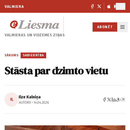
VALMIERA
ABONĒT
VALMIERAS UN
VIDZEMES ZIŅAS
SĀKUMS
/
SABIEDRĪBA
Stāsta par dzimto vietu
Ilze Kalniņa
IL
AUTORS • 14.04.2026.