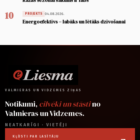
Ražas sezonai sākums ir labs
10
04.08.2026.
PROJEKTS
Energoefektīvs – labāks un lētāks dzīvošanai
VALMIERAS UN VIDZEMES ZIŅAS
Notikumi,
cilvēki un stāsti
no
Valmieras un Vidzemes.
NEATKARĪGI · VIETĒJI
KĻŪSTI PAR LASĪTĀJU