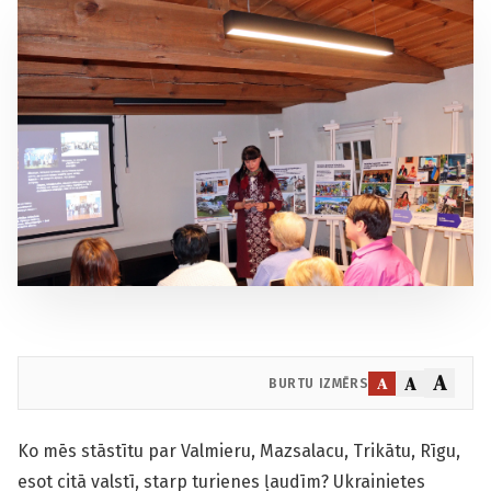
A
A
A
BURTU IZMĒRS
Ko mēs stāstītu par Valmieru, Mazsalacu, Trikātu, Rīgu,
esot citā valstī, starp turienes ļaudīm? Ukrainietes