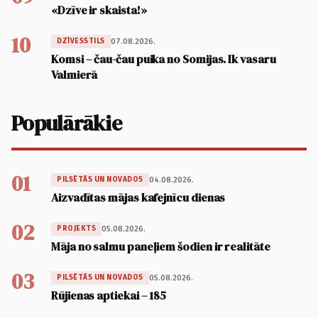
«Dzīve ir skaista!»
10
07.08.2026.
DZĪVESSTILS
Komsi – čau-čau puika no Somijas. Ik vasaru
Valmierā
Populārākie
01
04.08.2026.
PILSĒTĀS UN NOVADOS
Aizvadītas mājas kafejnīcu dienas
02
05.08.2026.
PROJEKTS
Māja no salmu paneļiem šodien ir realitāte
03
05.08.2026.
PILSĒTĀS UN NOVADOS
Rūjienas aptiekai – 185