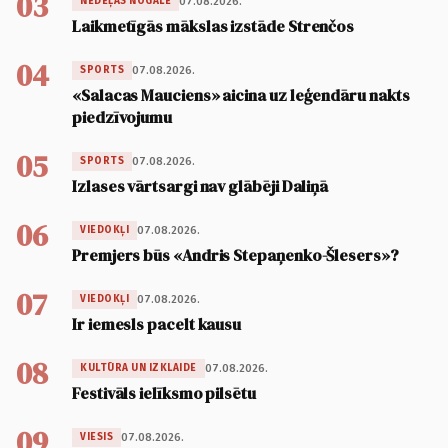
03
07.08.2026.
NEDĒĻAS NOGALE
Laikmetīgās mākslas izstāde Strenčos
04
07.08.2026.
SPORTS
«Salacas Mauciens» aicina uz leģendāru nakts
piedzīvojumu
05
07.08.2026.
SPORTS
Izlases vārtsargi nav glābēji Daliņā
06
07.08.2026.
VIEDOKĻI
Premjers būs «Andris Stepaņenko-Šlesers»?
07
07.08.2026.
VIEDOKĻI
Ir iemesls pacelt kausu
08
07.08.2026.
KULTŪRA UN IZKLAIDE
Festivāls ielīksmo pilsētu
09
07.08.2026.
VIESIS