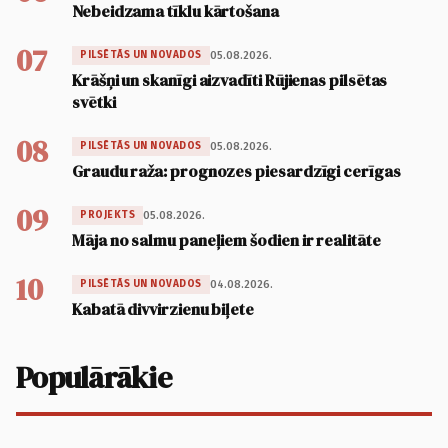
Nebeidzama tīklu kārtošana
07
05.08.2026.
PILSĒTĀS UN NOVADOS
Krāšņi un skanīgi aizvadīti Rūjienas pilsētas
svētki
08
05.08.2026.
PILSĒTĀS UN NOVADOS
Graudu raža: prognozes piesardzīgi cerīgas
09
05.08.2026.
PROJEKTS
Māja no salmu paneļiem šodien ir realitāte
10
04.08.2026.
PILSĒTĀS UN NOVADOS
Kabatā divvirzienu biļete
Populārākie