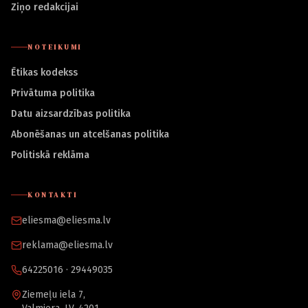
Ziņo redakcijai
NOTEIKUMI
Ētikas kodekss
Privātuma politika
Datu aizsardzības politika
Abonēšanas un atcelšanas politika
Politiskā reklāma
KONTAKTI
eliesma@eliesma.lv
reklama@eliesma.lv
64225016 · 29449035
Ziemeļu iela 7,