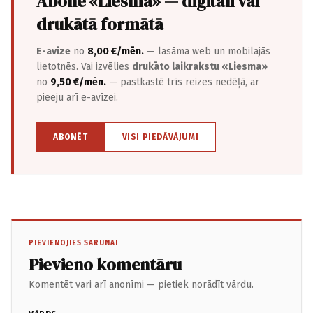
Abonē «Liesma» — digitāli vai
drukātā formātā
E-avīze
no
8,00 €/mēn.
— lasāma web un mobilajās
lietotnēs. Vai izvēlies
drukāto laikrakstu «Liesma»
no
9,50 €/mēn.
— pastkastē trīs reizes nedēļā, ar
pieeju arī e-avīzei.
ABONĒT
VISI PIEDĀVĀJUMI
PIEVIENOJIES SARUNAI
Pievieno komentāru
Komentēt vari arī anonīmi — pietiek norādīt vārdu.