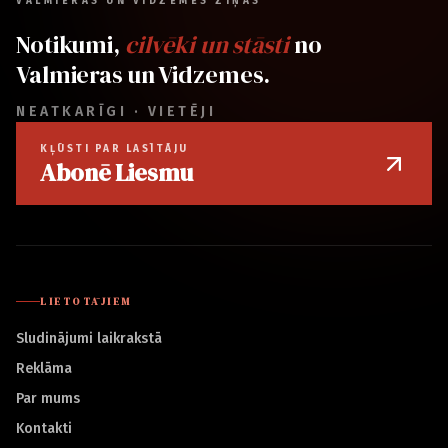
VALMIERAS UN VIDZEMES ZIŅAS
Notikumi,
cilvēki un stāsti
no
Valmieras un Vidzemes.
NEATKARĪGI · VIETĒJI
KĻŪSTI PAR LASĪTĀJU
Abonē Liesmu
LIETOTĀJIEM
Sludinājumi laikrakstā
Reklāma
Par mums
Kontakti