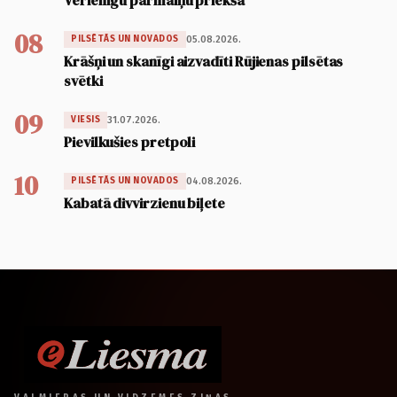
Vērienīgu pārmaiņu priekšā
08
05.08.2026.
PILSĒTĀS UN NOVADOS
Krāšņi un skanīgi aizvadīti Rūjienas pilsētas
svētki
09
31.07.2026.
VIESIS
Pievilkušies pretpoli
10
04.08.2026.
PILSĒTĀS UN NOVADOS
Kabatā divvirzienu biļete