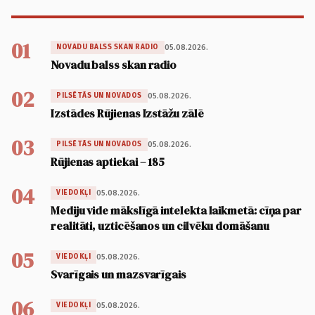
01
05.08.2026.
NOVADU BALSS SKAN RADIO
Novadu balss skan radio
02
05.08.2026.
PILSĒTĀS UN NOVADOS
Izstādes Rūjienas Izstāžu zālē
03
05.08.2026.
PILSĒTĀS UN NOVADOS
Rūjienas aptiekai – 185
04
05.08.2026.
VIEDOKĻI
Mediju vide mākslīgā intelekta laikmetā: cīņa par
realitāti, uzticēšanos un cilvēku domāšanu
05
05.08.2026.
VIEDOKĻI
Svarīgais un mazsvarīgais
06
05.08.2026.
VIEDOKĻI