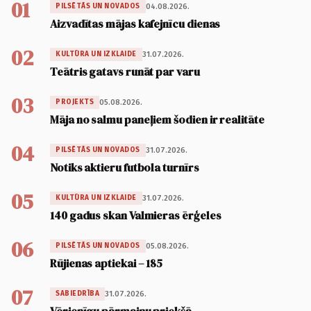
01
04.08.2026.
PILSĒTĀS UN NOVADOS
Aizvadītas mājas kafejnīcu dienas
02
31.07.2026.
KULTŪRA UN IZKLAIDE
Teātris gatavs runāt par varu
03
05.08.2026.
PROJEKTS
Māja no salmu paneļiem šodien ir realitāte
04
31.07.2026.
PILSĒTĀS UN NOVADOS
Notiks aktieru futbola turnīrs
05
31.07.2026.
KULTŪRA UN IZKLAIDE
140 gadus skan Valmieras ērģeles
06
05.08.2026.
PILSĒTĀS UN NOVADOS
Rūjienas aptiekai – 185
07
31.07.2026.
SABIEDRĪBA