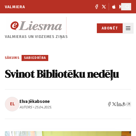
VALMIERA
ABONĒT
VALMIERAS UN
VIDZEMES ZIŅAS
SĀKUMS
/
SABIEDRĪBA
Svinot Bibliotēku nedēļu
Elva Jēkabsone
EL
AUTORS • 25.04.2025.