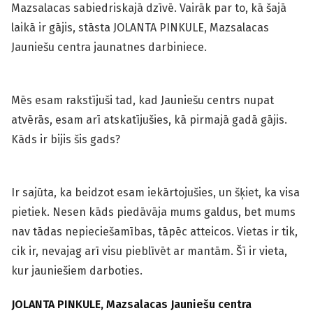
Mazsalacas sabiedriskajā dzīvē. Vairāk par to, kā šajā
laikā ir gājis, stāsta JOLANTA PINKULE, Mazsalacas
Jauniešu centra jaunatnes darbiniece.
Mēs esam rakstījuši tad, kad Jauniešu centrs nupat
atvērās, esam arī atskatījušies, kā pirmajā gadā gājis.
Kāds ir bijis šis gads?
Ir sajūta, ka beidzot esam iekārtojušies, un šķiet, ka visa
pietiek. Nesen kāds piedāvāja mums galdus, bet mums
nav tādas nepieciešamības, tāpēc atteicos. Vietas ir tik,
cik ir, nevajag arī visu pieblīvēt ar mantām. Šī ir vieta,
kur jauniešiem darboties.
JOLANTA PINKULE, Mazsalacas Jauniešu centra