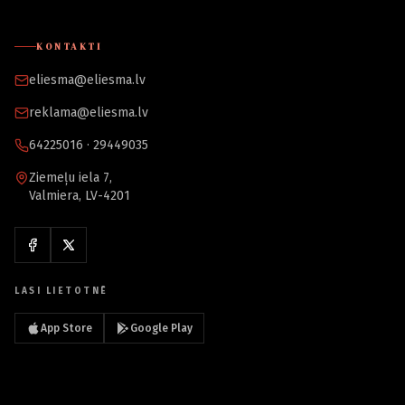
KONTAKTI
eliesma@eliesma.lv
reklama@eliesma.lv
64225016 · 29449035
Ziemeļu iela 7,
Valmiera, LV-4201
LASI LIETOTNĒ
App Store
Google Play