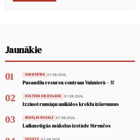
Jaunākie
01
07.08.2026.
SABIEDRĪBA
Pusaudžu resursu centram Valmierā – 5!
02
07.08.2026.
KULTŪRA UN IZKLAIDE
Izzinot rumāņu unikālos kreklu izšuvumus
03
07.08.2026.
NEDĒĻAS NOGALE
Laikmetīgās mākslas izstāde Strenčos
07.08.2026.
SPORTS