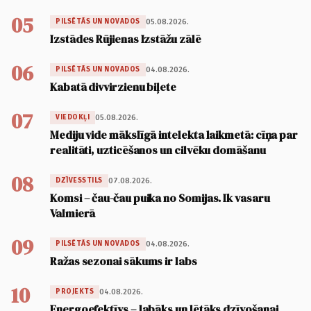
05
05.08.2026.
PILSĒTĀS UN NOVADOS
Izstādes Rūjienas Izstāžu zālē
06
04.08.2026.
PILSĒTĀS UN NOVADOS
Kabatā divvirzienu biļete
07
05.08.2026.
VIEDOKĻI
Mediju vide mākslīgā intelekta laikmetā: cīņa par
realitāti, uzticēšanos un cilvēku domāšanu
08
07.08.2026.
DZĪVESSTILS
Komsi – čau-čau puika no Somijas. Ik vasaru
Valmierā
09
04.08.2026.
PILSĒTĀS UN NOVADOS
Ražas sezonai sākums ir labs
10
04.08.2026.
PROJEKTS
Energoefektīvs – labāks un lētāks dzīvošanai