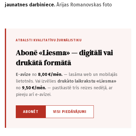
jaunatnes darbiniece.
Ārijas Romanovskas foto
ATBALSTI KVALITATĪVU ŽURNĀLISTIKU
Abonē «Liesma» — digitāli vai
drukātā formātā
E-avīze
no
8,00 €/mēn.
— lasāma web un mobilajās
lietotnēs. Vai izvēlies
drukāto laikrakstu «Liesma»
no
9,50 €/mēn.
— pastkastē trīs reizes nedēļā, ar
pieeju arī e-avīzei.
ABONĒT
VISI PIEDĀVĀJUMI