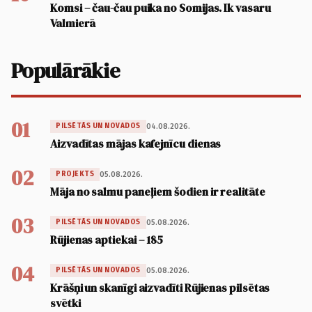
Komsi – čau-čau puika no Somijas. Ik vasaru
Valmierā
Populārākie
01
04.08.2026.
PILSĒTĀS UN NOVADOS
Aizvadītas mājas kafejnīcu dienas
02
05.08.2026.
PROJEKTS
Māja no salmu paneļiem šodien ir realitāte
03
05.08.2026.
PILSĒTĀS UN NOVADOS
Rūjienas aptiekai – 185
04
05.08.2026.
PILSĒTĀS UN NOVADOS
Krāšņi un skanīgi aizvadīti Rūjienas pilsētas
svētki