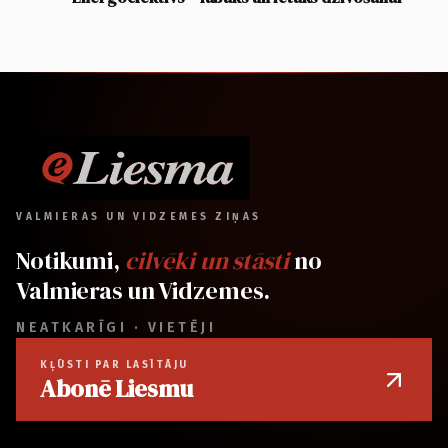
VALMIERAS UN VIDZEMES ZIŅAS
Notikumi,
cilvēki un stāsti
no
Valmieras un Vidzemes.
NEATKARĪGI · VIETĒJI
KĻŪSTI PAR LASĪTĀJU
Abonē Liesmu