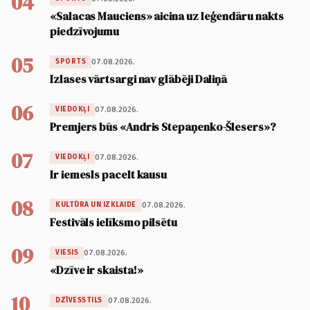
04
«Salacas Mauciens» aicina uz leģendāru nakts
piedzīvojumu
05
07.08.2026.
SPORTS
Izlases vārtsargi nav glābēji Daliņā
06
07.08.2026.
VIEDOKĻI
Premjers būs «Andris Stepaņenko-Šlesers»?
07
07.08.2026.
VIEDOKĻI
Ir iemesls pacelt kausu
08
07.08.2026.
KULTŪRA UN IZKLAIDE
Festivāls ielīksmo pilsētu
09
07.08.2026.
VIESIS
«Dzīve ir skaista!»
10
07.08.2026.
DZĪVESSTILS