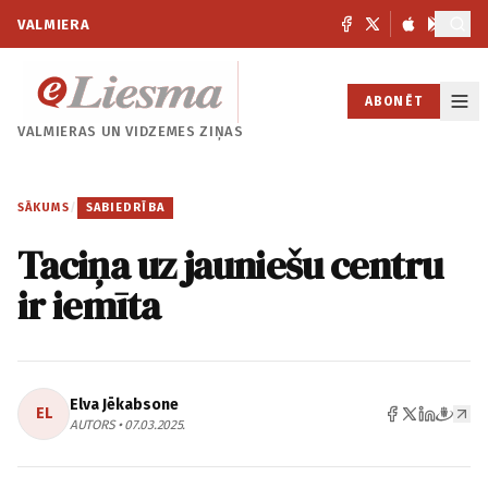
VALMIERA
ABONĒT
VALMIERAS UN
VIDZEMES ZIŅAS
SĀKUMS
/
SABIEDRĪBA
Taciņa uz jauniešu centru
ir iemīta
Elva Jēkabsone
EL
AUTORS • 07.03.2025.