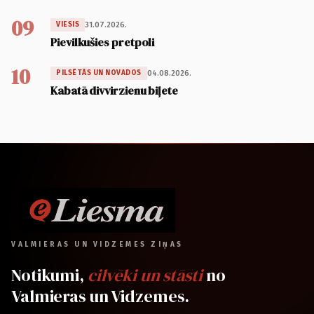
09
31.07.2026.
VIESIS
Pievilkušies pretpoli
10
04.08.2026.
PILSĒTĀS UN NOVADOS
Kabatā divvirzienu biļete
VALMIERAS UN VIDZEMES ZIŅAS
Notikumi,
cilvēki un stāsti
no
Valmieras un Vidzemes.