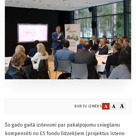
A
A
A
BURTU IZMĒRS
Šo gadu gaitā izdevumi par pakalpojumu sniegšanu
kompensēti no ES fondu līdzekļiem (projektus īsteno