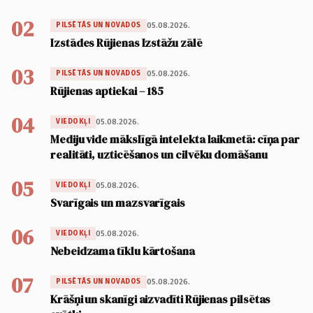
02
05.08.2026.
PILSĒTĀS UN NOVADOS
Izstādes Rūjienas Izstāžu zālē
03
05.08.2026.
PILSĒTĀS UN NOVADOS
Rūjienas aptiekai – 185
04
05.08.2026.
VIEDOKĻI
Mediju vide mākslīgā intelekta laikmetā: cīņa par
realitāti, uzticēšanos un cilvēku domāšanu
05
05.08.2026.
VIEDOKĻI
Svarīgais un mazsvarīgais
06
05.08.2026.
VIEDOKĻI
Nebeidzama tīklu kārtošana
07
05.08.2026.
PILSĒTĀS UN NOVADOS
Krāšņi un skanīgi aizvadīti Rūjienas pilsētas