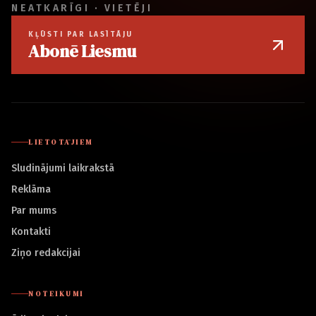
NEATKARĪGI · VIETĒJI
KĻŪSTI PAR LASĪTĀJU
Abonē Liesmu
LIETOTĀJIEM
Sludinājumi laikrakstā
Reklāma
Par mums
Kontakti
Ziņo redakcijai
NOTEIKUMI