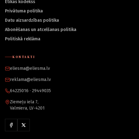
Ētikas kodekss
Privātuma politika
Datu aizsardzības politika
Abonēšanas un atcelšanas politika
Politiskā reklāma
KONTAKTI
eliesma@eliesma.lv
reklama@eliesma.lv
64225016 · 29449035
Ziemeļu iela 7,
Valmiera, LV-4201