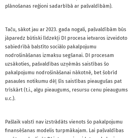
plānošanas reģioni sadarbībā ar pašvaldībām).
Taču, sākot jau ar 2023. gada nogali, pašvaldībām būs
jāparedz būtiski līdzekļi DI procesa ietvaros izveidoto
sabiedrībā balstīto sociālo pakalpojumu
nodrošināšanas izmaksu segšanai. DI procesam
uzsākoties, pašvaldības uzņēmās saistības šo
pakalpojumu nodrošināšanai nākotnē, bet šobrīd
pasaules notikumu dēļ šīs saistības pieaugušas pat
trīskārt (t.i., algu pieaugums, resursu cenu pieaugums
u.c.).
Pašlaik valstī nav izstrādāts vienots šo pakalpojumu
finansēšanas modelis turpmākajam. Lai pašvaldības