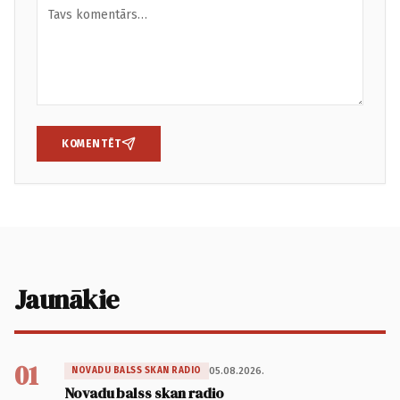
KOMENTĒT
Jaunākie
01
05.08.2026.
NOVADU BALSS SKAN RADIO
Novadu balss skan radio