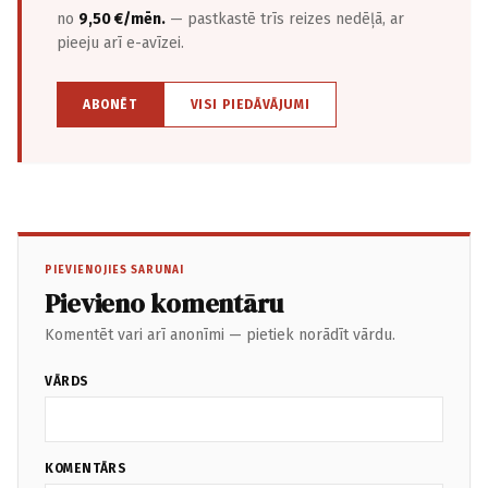
no
9,50 €/mēn.
— pastkastē trīs reizes nedēļā, ar
pieeju arī e-avīzei.
ABONĒT
VISI PIEDĀVĀJUMI
PIEVIENOJIES SARUNAI
Pievieno komentāru
Komentēt vari arī anonīmi — pietiek norādīt vārdu.
VĀRDS
KOMENTĀRS