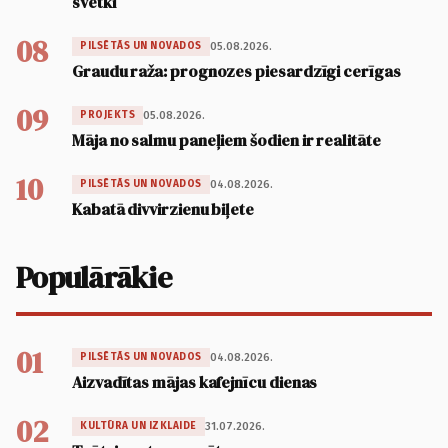
svētki
08
05.08.2026.
PILSĒTĀS UN NOVADOS
Graudu raža: prognozes piesardzīgi cerīgas
09
05.08.2026.
PROJEKTS
Māja no salmu paneļiem šodien ir realitāte
10
04.08.2026.
PILSĒTĀS UN NOVADOS
Kabatā divvirzienu biļete
Populārākie
01
04.08.2026.
PILSĒTĀS UN NOVADOS
Aizvadītas mājas kafejnīcu dienas
02
31.07.2026.
KULTŪRA UN IZKLAIDE