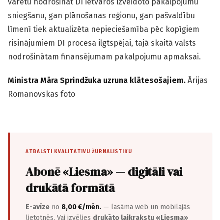
varētu nodrošināt DI ietvaros izveidoto pakalpojumu
sniegšanu, gan plānošanas reģionu, gan pašvaldību
līmenī tiek aktualizēta nepieciešamība pēc kopīgiem
risinājumiem DI procesa ilgtspējai, tajā skaitā valsts
nodrošinātam finansējumam pakalpojumu apmaksai.
Ministra Māra Sprindžuka uzruna klātesošajiem.
Ārijas
Romanovskas foto
ATBALSTI KVALITATĪVU ŽURNĀLISTIKU
Abonē «Liesma» — digitāli vai
drukātā formātā
E-avīze
no
8,00 €/mēn.
— lasāma web un mobilajās
lietotnēs. Vai izvēlies
drukāto laikrakstu «Liesma»