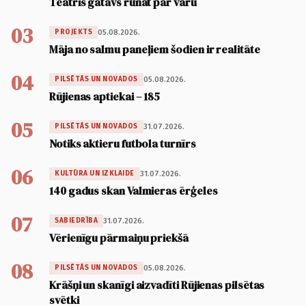
Teātris gatavs runāt par varu
03
05.08.2026.
PROJEKTS
Māja no salmu paneļiem šodien ir realitāte
04
05.08.2026.
PILSĒTĀS UN NOVADOS
Rūjienas aptiekai – 185
05
31.07.2026.
PILSĒTĀS UN NOVADOS
Notiks aktieru futbola turnīrs
06
31.07.2026.
KULTŪRA UN IZKLAIDE
140 gadus skan Valmieras ērģeles
07
31.07.2026.
SABIEDRĪBA
Vērienīgu pārmaiņu priekšā
08
05.08.2026.
PILSĒTĀS UN NOVADOS
Krāšņi un skanīgi aizvadīti Rūjienas pilsētas
svētki