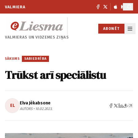
VALMIERA
ABONĒT
VALMIERAS UN
VIDZEMES ZIŅAS
SĀKUMS
/
SABIEDRĪBA
Trūkst arī speciālistu
Elva Jēkabsone
EL
AUTORS • 10.02.2023.