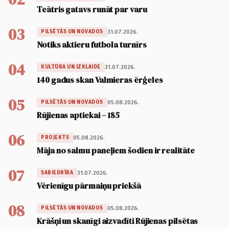
Teātris gatavs runāt par varu
03
31.07.2026.
PILSĒTĀS UN NOVADOS
Notiks aktieru futbola turnīrs
04
31.07.2026.
KULTŪRA UN IZKLAIDE
140 gadus skan Valmieras ērģeles
05
05.08.2026.
PILSĒTĀS UN NOVADOS
Rūjienas aptiekai – 185
06
05.08.2026.
PROJEKTS
Māja no salmu paneļiem šodien ir realitāte
07
31.07.2026.
SABIEDRĪBA
Vērienīgu pārmaiņu priekšā
08
05.08.2026.
PILSĒTĀS UN NOVADOS
Krāšņi un skanīgi aizvadīti Rūjienas pilsētas