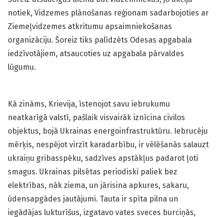
notiek, Vidzemes plānošanas reģionam sadarbojoties ar
Ziemeļvidzemes atkritumu apsaimniekošanas
organizāciju. Šoreiz tiks palīdzēts Odesas apgabala
iedzīvotājiem, atsaucoties uz apgabala pārvaldes
lūgumu.
Kā zināms, Krievija, īstenojot savu iebrukumu
neatkarīgā valstī, pašlaik visvairāk iznīcina civilos
objektus, bojā Ukrainas energoinfrastruktūru. Iebrucēju
mērķis, nespējot virzīt karadarbību, ir vēlēšanās salauzt
ukraiņu gribasspēku, sadzīves apstākļus padarot ļoti
smagus. Ukrainas pilsētas periodiski paliek bez
elektrības, nāk ziema, un jārisina apkures, sakaru,
ūdensapgādes jautājumi. Tauta ir spīta pilna un
iegādājas lukturīšus, izgatavo vates sveces burciņās,