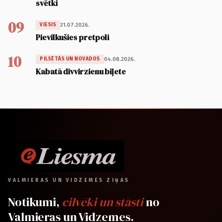
svētki
09
31.07.2026.
VIESIS
Pievilkušies pretpoli
10
04.08.2026.
PILSĒTĀS UN NOVADOS
Kabatā divvirzienu biļete
VALMIERAS UN VIDZEMES ZIŅAS
Notikumi,
cilvēki un stāsti
no
Valmieras un Vidzemes.