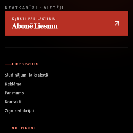
NEATKARĪGI · VIETĒJI
KĻŪSTI PAR LASĪTĀJU
Abonē Liesmu
LIETOTĀJIEM
Sludinājumi laikrakstā
Reklāma
Par mums
Kontakti
Ziņo redakcijai
NOTEIKUMI