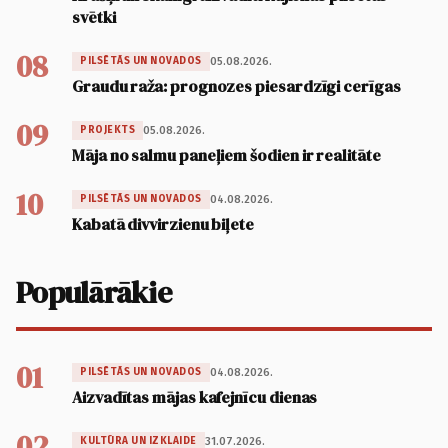
svētki
08
05.08.2026.
PILSĒTĀS UN NOVADOS
Graudu raža: prognozes piesardzīgi cerīgas
09
05.08.2026.
PROJEKTS
Māja no salmu paneļiem šodien ir realitāte
10
04.08.2026.
PILSĒTĀS UN NOVADOS
Kabatā divvirzienu biļete
Populārākie
01
04.08.2026.
PILSĒTĀS UN NOVADOS
Aizvadītas mājas kafejnīcu dienas
02
31.07.2026.
KULTŪRA UN IZKLAIDE