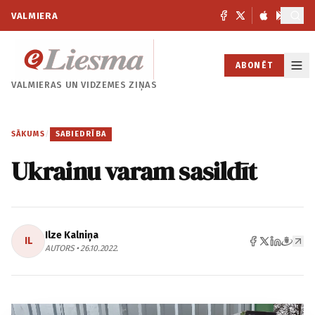
VALMIERA
ABONĒT
VALMIERAS UN
VIDZEMES ZIŅAS
SĀKUMS
/
SABIEDRĪBA
Ukrainu varam sasildīt
Ilze Kalniņa
IL
AUTORS • 26.10.2022.