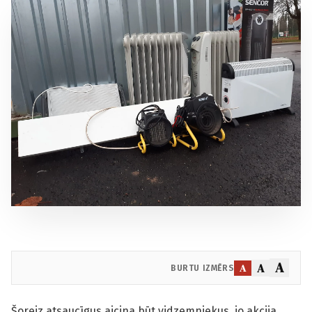
A
A
A
BURTU IZMĒRS
Šoreiz atsaucīgus aicina būt vidzemniekus, jo akcija