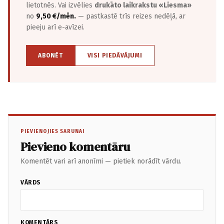
lietotnēs. Vai izvēlies
drukāto laikrakstu «Liesma»
no
9,50 €/mēn.
— pastkastē trīs reizes nedēļā, ar
pieeju arī e-avīzei.
ABONĒT
VISI PIEDĀVĀJUMI
PIEVIENOJIES SARUNAI
Pievieno komentāru
Komentēt vari arī anonīmi — pietiek norādīt vārdu.
VĀRDS
KOMENTĀRS