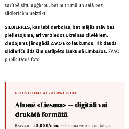
sarūpē siltu apģērbu, bet mitrumā un salā bez
sildierīcēm neiztikt.
SILDIERĪCES, kas labi darbojas, bet mājās stāv bez
pielietojuma, arī var ziedot Ukrainas cilvēkiem.
Ziedojums jānogādā ZAAO Eko laukumos. Tik daudz
sildierīču līdz šim sarūpēts laukumā Limbažos.
ZAAO
publicitātes foto
ATBALSTI KVALITATĪVU ŽURNĀLISTIKU
Abonē «Liesma» — digitāli vai
drukātā formātā
E-avīze
no
8,00 €/mēn.
— lasāma web un mobilajās