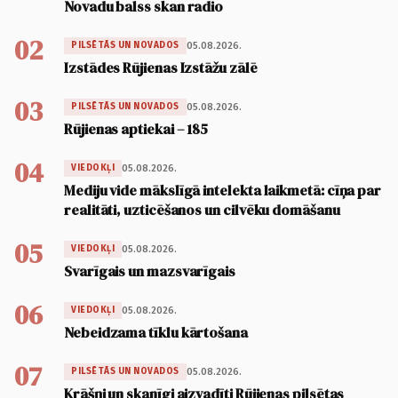
Novadu balss skan radio
02
05.08.2026.
PILSĒTĀS UN NOVADOS
Izstādes Rūjienas Izstāžu zālē
03
05.08.2026.
PILSĒTĀS UN NOVADOS
Rūjienas aptiekai – 185
04
05.08.2026.
VIEDOKĻI
Mediju vide mākslīgā intelekta laikmetā: cīņa par
realitāti, uzticēšanos un cilvēku domāšanu
05
05.08.2026.
VIEDOKĻI
Svarīgais un mazsvarīgais
06
05.08.2026.
VIEDOKĻI
Nebeidzama tīklu kārtošana
07
05.08.2026.
PILSĒTĀS UN NOVADOS
Krāšņi un skanīgi aizvadīti Rūjienas pilsētas