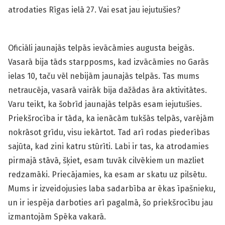
atrodaties Rīgas ielā 27. Vai esat jau iejutušies?
Oficiāli jaunajās telpās ievācāmies augusta beigās.
Vasarā bija tāds starpposms, kad izvācāmies no Garās
ielas 10, taču vēl nebijām jaunajās telpās. Tas mums
netraucēja, vasarā vairāk bija dažādas āra aktivitātes.
Varu teikt, ka šobrīd jaunajās telpās esam iejutušies.
Priekšrocība ir tāda, ka ienācām tukšās telpās, varējām
nokrāsot grīdu, visu iekārtot. Tad arī rodas piederības
sajūta, kad zini katru stūrīti. Labi ir tas, ka atrodamies
pirmajā stāvā, šķiet, esam tuvāk cilvēkiem un mazliet
redzamāki. Priecājamies, ka esam ar skatu uz pilsētu.
Mums ir izveidojusies laba sadarbība ar ēkas īpašnieku,
un ir iespēja darboties arī pagalmā, šo priekšrocību jau
izmantojām Spēka vakarā.