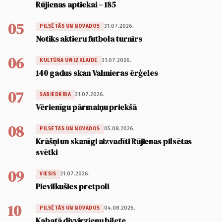
Rūjienas aptiekai – 185
05
31.07.2026.
PILSĒTĀS UN NOVADOS
Notiks aktieru futbola turnīrs
06
31.07.2026.
KULTŪRA UN IZKLAIDE
140 gadus skan Valmieras ērģeles
07
31.07.2026.
SABIEDRĪBA
Vērienīgu pārmaiņu priekšā
08
05.08.2026.
PILSĒTĀS UN NOVADOS
Krāšņi un skanīgi aizvadīti Rūjienas pilsētas
svētki
09
31.07.2026.
VIESIS
Pievilkušies pretpoli
10
04.08.2026.
PILSĒTĀS UN NOVADOS
Kabatā divvirzienu biļete