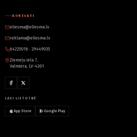
KONTAKTI
eliesma@eliesma.lv
reklama@eliesma.lv
64225016 · 29449035
Ziemeļu iela 7,
Valmiera, LV-4201
LASI LIETOTNĒ
App Store
Google Play