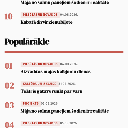
Māja no salmu paneļiem šodien ir realitāte
10
04.08.2026.
PILSĒTĀS UN NOVADOS
Kabatā divvirzienu biļete
Populārākie
01
04.08.2026.
PILSĒTĀS UN NOVADOS
Aizvadītas mājas kafejnīcu dienas
02
31.07.2026.
KULTŪRA UN IZKLAIDE
Teātris gatavs runāt par varu
03
05.08.2026.
PROJEKTS
Māja no salmu paneļiem šodien ir realitāte
04
05.08.2026.
PILSĒTĀS UN NOVADOS