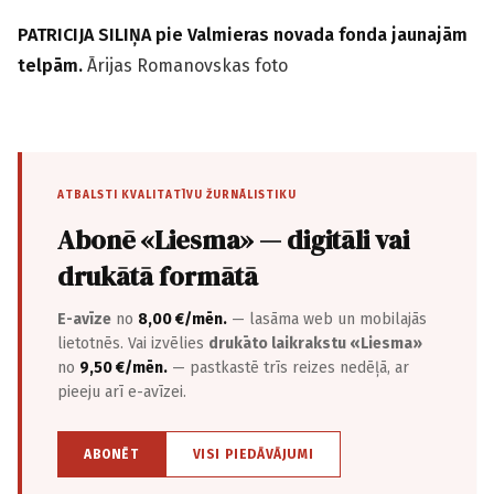
PATRICIJA SILIŅA pie Valmieras novada fonda jaunajām
telpām.
Ārijas Romanovskas foto
ATBALSTI KVALITATĪVU ŽURNĀLISTIKU
Abonē «Liesma» — digitāli vai
drukātā formātā
E-avīze
no
8,00 €/mēn.
— lasāma web un mobilajās
lietotnēs. Vai izvēlies
drukāto laikrakstu «Liesma»
no
9,50 €/mēn.
— pastkastē trīs reizes nedēļā, ar
pieeju arī e-avīzei.
ABONĒT
VISI PIEDĀVĀJUMI