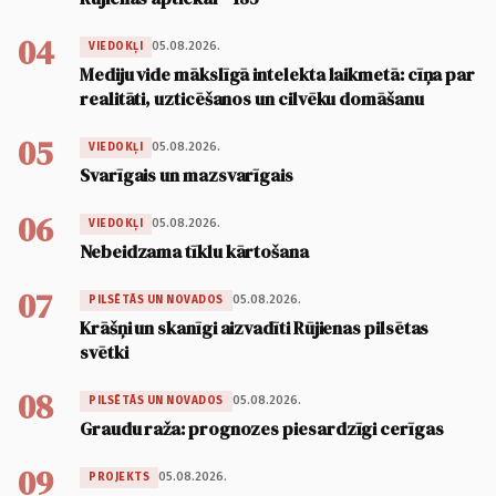
04
05.08.2026.
VIEDOKĻI
Mediju vide mākslīgā intelekta laikmetā: cīņa par
realitāti, uzticēšanos un cilvēku domāšanu
05
05.08.2026.
VIEDOKĻI
Svarīgais un mazsvarīgais
06
05.08.2026.
VIEDOKĻI
Nebeidzama tīklu kārtošana
07
05.08.2026.
PILSĒTĀS UN NOVADOS
Krāšņi un skanīgi aizvadīti Rūjienas pilsētas
svētki
08
05.08.2026.
PILSĒTĀS UN NOVADOS
Graudu raža: prognozes piesardzīgi cerīgas
09
05.08.2026.
PROJEKTS