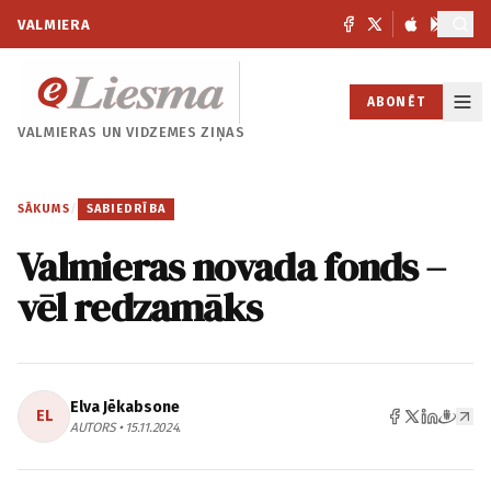
VALMIERA
ABONĒT
VALMIERAS UN
VIDZEMES ZIŅAS
SĀKUMS
/
SABIEDRĪBA
Valmieras novada fonds –
vēl redzamāks
Elva Jēkabsone
EL
AUTORS • 15.11.2024.