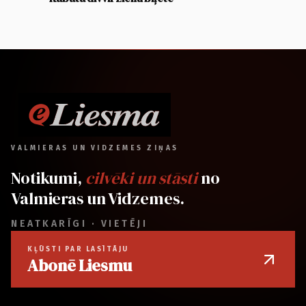
VALMIERAS UN VIDZEMES ZIŅAS
Notikumi,
cilvēki un stāsti
no
Valmieras un Vidzemes.
NEATKARĪGI · VIETĒJI
KĻŪSTI PAR LASĪTĀJU
Abonē Liesmu