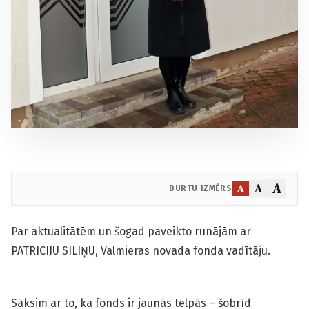
A
A
A
BURTU IZMĒRS
Par aktualitātēm un šogad paveikto runājām ar
PATRICIJU SILIŅU, Valmieras novada fonda vadītāju.
Sāksim ar to, ka fonds ir jaunās telpās – šobrīd