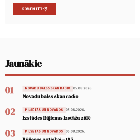
KOMENTĒT
Jaunākie
01
05.08.2026.
NOVADU BALSS SKAN RADIO
Novadu balss skan radio
02
05.08.2026.
PILSĒTĀS UN NOVADOS
Izstādes Rūjienas Izstāžu zālē
03
05.08.2026.
PILSĒTĀS UN NOVADOS
Rūjienas aptiekai – 185