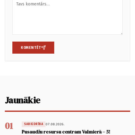
KOMENTĒT
Jaunākie
01
07.08.2026.
SABIEDRĪBA
Pusaudžu resursu centram Valmierā – 5!