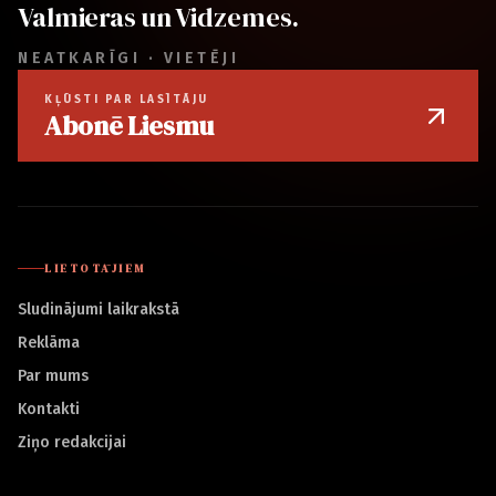
Valmieras un Vidzemes.
NEATKARĪGI · VIETĒJI
KĻŪSTI PAR LASĪTĀJU
Abonē Liesmu
LIETOTĀJIEM
Sludinājumi laikrakstā
Reklāma
Par mums
Kontakti
Ziņo redakcijai