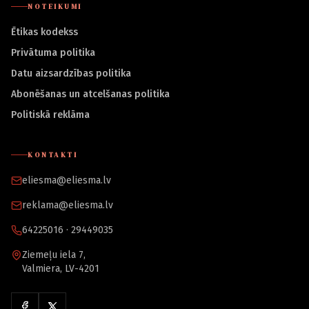
NOTEIKUMI
Ētikas kodekss
Privātuma politika
Datu aizsardzības politika
Abonēšanas un atcelšanas politika
Politiskā reklāma
KONTAKTI
eliesma@eliesma.lv
reklama@eliesma.lv
64225016 · 29449035
Ziemeļu iela 7,
Valmiera, LV-4201