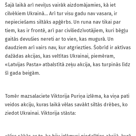
Šajā laikā arī neviļus vairāk aizdomājamies, kā iet
cilvēkiem Ukrainā… Arī tur visu gadu nav vasara, ir
nepieciešams siltāks apģērbs. Un runa nav tikai par
tiem, kas ir frontē, arī par civiliedzīvotājiem, kuri bēgļu
gaitās devušies nereti ar to vien, kas mugurā. Un
daudziem arī vairs nav, kur atgriezties. Šobrīd ir aktīvas
dažādas akcijas, kas veltītas Ukrainai, piemēram,
«Latvijas Pasta» atbalstītā zeķu akcija, kas turpinās līdz
šī gada beigām.
Tomēr mazsalaciete Viktorija Puriņa izlēma, ka viņa pati
veidos akciju, kuras laikā vēlas savākt siltās drēbes, ko
ziedot Ukrainai. Viktorija stāsta: