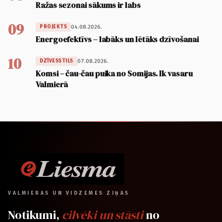
Ražas sezonai sākums ir labs
09
04.08.2026.
PROJEKTS
Energoefektīvs – labāks un lētāks dzīvošanai
10
07.08.2026.
DZĪVESSTILS
Komsi – čau-čau puika no Somijas. Ik vasaru
Valmierā
VALMIERAS UN VIDZEMES ZIŅAS
Notikumi,
cilvēki un stāsti
no