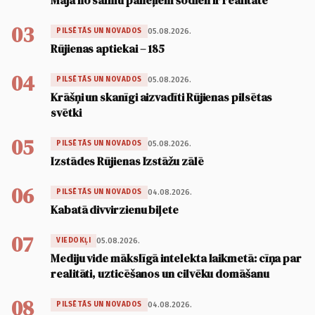
Māja no salmu paneļiem šodien ir realitāte
03
05.08.2026.
PILSĒTĀS UN NOVADOS
Rūjienas aptiekai – 185
04
05.08.2026.
PILSĒTĀS UN NOVADOS
Krāšņi un skanīgi aizvadīti Rūjienas pilsētas
svētki
05
05.08.2026.
PILSĒTĀS UN NOVADOS
Izstādes Rūjienas Izstāžu zālē
06
04.08.2026.
PILSĒTĀS UN NOVADOS
Kabatā divvirzienu biļete
07
05.08.2026.
VIEDOKĻI
Mediju vide mākslīgā intelekta laikmetā: cīņa par
realitāti, uzticēšanos un cilvēku domāšanu
08
04.08.2026.
PILSĒTĀS UN NOVADOS