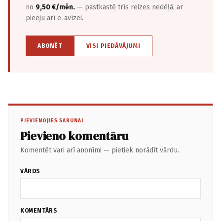
no
9,50 €/mēn.
— pastkastē trīs reizes nedēļā, ar
pieeju arī e-avīzei.
ABONĒT
VISI PIEDĀVĀJUMI
PIEVIENOJIES SARUNAI
Pievieno komentāru
Komentēt vari arī anonīmi — pietiek norādīt vārdu.
VĀRDS
KOMENTĀRS