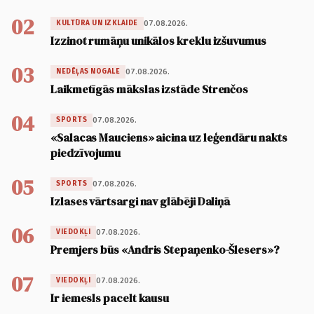
02
07.08.2026.
KULTŪRA UN IZKLAIDE
Izzinot rumāņu unikālos kreklu izšuvumus
03
07.08.2026.
NEDĒĻAS NOGALE
Laikmetīgās mākslas izstāde Strenčos
04
07.08.2026.
SPORTS
«Salacas Mauciens» aicina uz leģendāru nakts
piedzīvojumu
05
07.08.2026.
SPORTS
Izlases vārtsargi nav glābēji Daliņā
06
07.08.2026.
VIEDOKĻI
Premjers būs «Andris Stepaņenko-Šlesers»?
07
07.08.2026.
VIEDOKĻI
Ir iemesls pacelt kausu