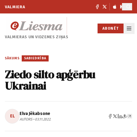
VALMIERA
ABONĒT
VALMIERAS UN
VIDZEMES ZIŅAS
SĀKUMS
/
SABIEDRĪBA
Ziedo silto apģērbu
Ukrainai
Elva Jēkabsone
EL
AUTORS • 03.11.2022.