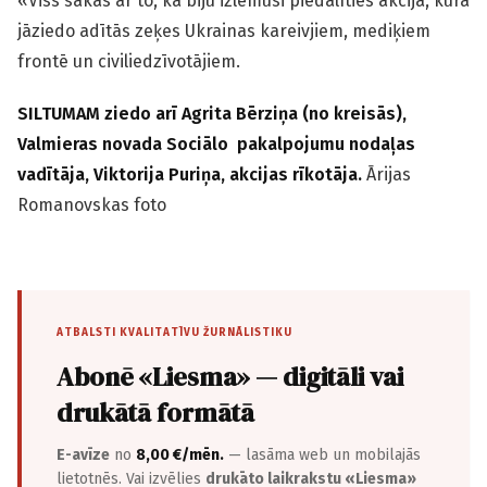
«Viss sākās ar to, ka biju izlēmusi piedalīties akcijā, kurā
jāziedo adītās zeķes Ukrainas kareivjiem, mediķiem
frontē un civil­iedzīvotājiem.
SILTUMAM ziedo arī Agrita Bērziņa (no kreisās),
Valmieras novada Sociālo pakalpojumu nodaļas
vadītāja, Viktorija Puriņa, akcijas rīkotāja.
Ārijas
Romanovskas foto
ATBALSTI KVALITATĪVU ŽURNĀLISTIKU
Abonē «Liesma» — digitāli vai
drukātā formātā
E-avīze
no
8,00 €/mēn.
— lasāma web un mobilajās
lietotnēs. Vai izvēlies
drukāto laikrakstu «Liesma»