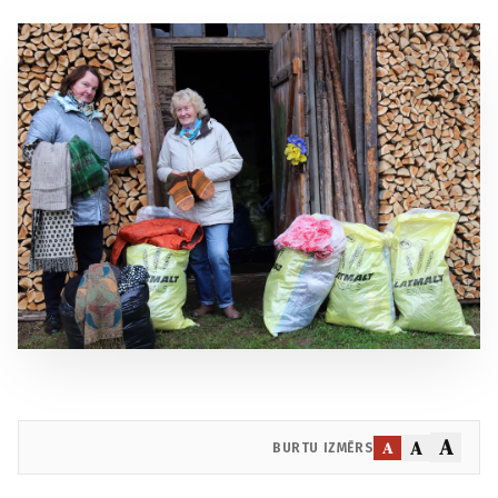
A
A
A
BURTU IZMĒRS