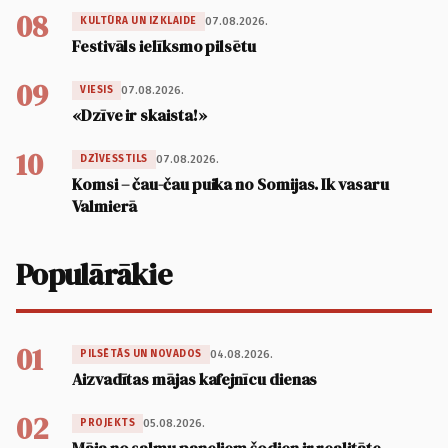
08
07.08.2026.
KULTŪRA UN IZKLAIDE
Festivāls ielīksmo pilsētu
09
07.08.2026.
VIESIS
«Dzīve ir skaista!»
10
07.08.2026.
DZĪVESSTILS
Komsi – čau-čau puika no Somijas. Ik vasaru
Valmierā
Populārākie
01
04.08.2026.
PILSĒTĀS UN NOVADOS
Aizvadītas mājas kafejnīcu dienas
02
05.08.2026.
PROJEKTS