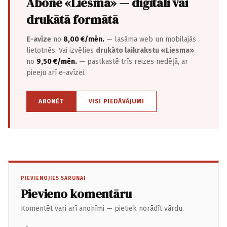
Abonē «Liesma» — digitāli vai
drukātā formātā
E-avīze
no
8,00 €/mēn.
— lasāma web un mobilajās
lietotnēs. Vai izvēlies
drukāto laikrakstu «Liesma»
no
9,50 €/mēn.
— pastkastē trīs reizes nedēļā, ar
pieeju arī e-avīzei.
ABONĒT
VISI PIEDĀVĀJUMI
PIEVIENOJIES SARUNAI
Pievieno komentāru
Komentēt vari arī anonīmi — pietiek norādīt vārdu.