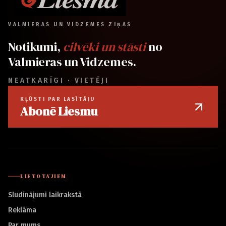
VALMIERAS UN VIDZEMES ZIŅAS
Notikumi,
cilvēki un stāsti
no
Valmieras un Vidzemes.
NEATKARĪGI · VIETĒJI
KĻŪSTI PAR LASĪTĀJU
Abonē Liesmu
LIETOTĀJIEM
Sludinājumi laikrakstā
Reklāma
Par mums