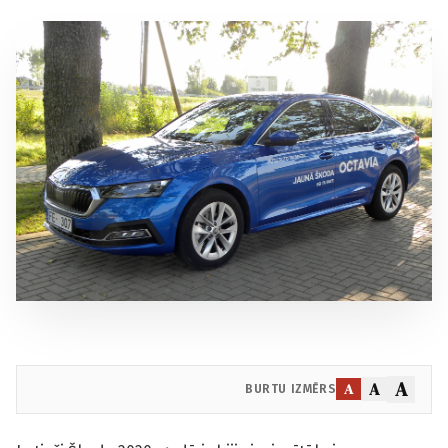
A
A
A
BURTU IZMĒRS