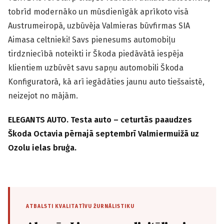
tobrīd modernāko un mūsdienīgāk aprīkoto visā
Austrumeiropā, uzbūvēja Valmieras būvfirmas SIA
Aimasa celtnieki! Savs pienesums automobiļu
tirdzniecībā noteikti ir Škoda piedāvātā iespēja
klientiem uzbūvēt savu sapņu automobili Škoda
Konfiguratorā, kā arī iegādāties jaunu auto tiešsaistē,
neizejot no mājām.
ELEGANTS AUTO. Testa auto – ceturtās paaudzes
Škoda Octavia pērnajā septembrī Valmiermuižā uz
Ozolu ielas bruģa.
ATBALSTI KVALITATĪVU ŽURNĀLISTIKU