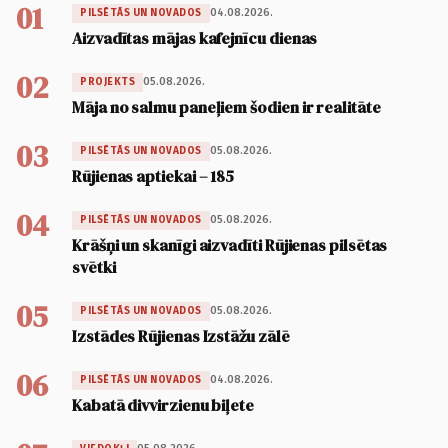
01
04.08.2026.
PILSĒTĀS UN NOVADOS
Aizvadītas mājas kafejnīcu dienas
02
05.08.2026.
PROJEKTS
Māja no salmu paneļiem šodien ir realitāte
03
05.08.2026.
PILSĒTĀS UN NOVADOS
Rūjienas aptiekai – 185
04
05.08.2026.
PILSĒTĀS UN NOVADOS
Krāšņi un skanīgi aizvadīti Rūjienas pilsētas
svētki
05
05.08.2026.
PILSĒTĀS UN NOVADOS
Izstādes Rūjienas Izstāžu zālē
06
04.08.2026.
PILSĒTĀS UN NOVADOS
Kabatā divvirzienu biļete