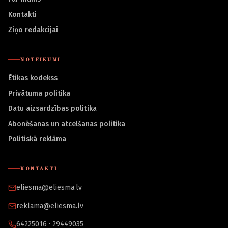
Kontakti
Ziņo redakcijai
NOTEIKUMI
Ētikas kodekss
Privātuma politika
Datu aizsardzības politika
Abonēšanas un atcelšanas politika
Politiskā reklāma
KONTAKTI
eliesma@eliesma.lv
reklama@eliesma.lv
64225016 · 29449035