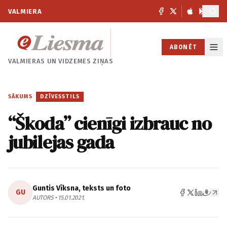
VALMIERA
ABONĒT
VALMIERAS UN
VIDZEMES ZIŅAS
SĀKUMS
/
DZĪVESSTILS
“Škoda” cienīgi izbrauc no
jubilejas gada
Guntis Vīksna, teksts un foto
GU
AUTORS • 15.01.2021.