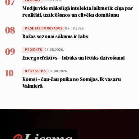
07
05.08.2026.
VIEDOKĻI
Mediju vide mākslīgā intelekta laikmetā: cīņa par
realitāti, uzticēšanos un cilvēku domāšanu
08
04.08.2026.
PILSĒTĀS UN NOVADOS
Ražas sezonai sākums ir labs
09
04.08.2026.
PROJEKTS
Energoefektīvs – labāks un lētāks dzīvošanai
10
07.08.2026.
DZĪVESSTILS
Komsi – čau-čau puika no Somijas. Ik vasaru
Valmierā