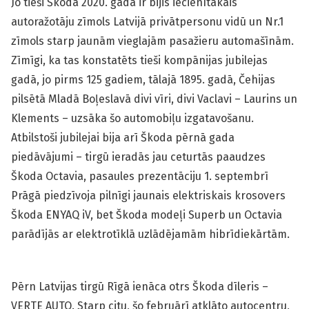
Jo tieši Škoda 2020. gadā ir bijis iecienītākais
autoražotāju zīmols Latvijā privātpersonu vidū un Nr.1
zīmols starp jaunām vieglajām pasažieru automašīnām.
Zīmīgi, ka tas konstatēts tieši kompānijas jubilejas
gadā, jo pirms 125 gadiem, tālajā 1895. gadā, Čehijas
pilsētā Mladā Boļeslavā divi vīri, divi Vaclavi – Laurins un
Klements – uzsāka šo automobiļu izgatavošanu.
Atbilstoši jubilejai bija arī Škoda pērnā gada
piedāvājumi – tirgū ieradās jau ceturtās paaudzes
Škoda Octavia, pasaules prezentāciju 1. septembrī
Prāgā piedzīvoja pilnīgi jaunais elektriskais krosovers
Škoda ENYAQ iV, bet Škoda modeļi Superb un Octavia
parādījās ar elektrotīklā uzlādējamām hibrīdiekārtām.
Pērn Latvijas tirgū Rīgā ienāca otrs Škoda dīleris –
VERTE AUTO. Starp citu, šo februārī atklāto autocentru,