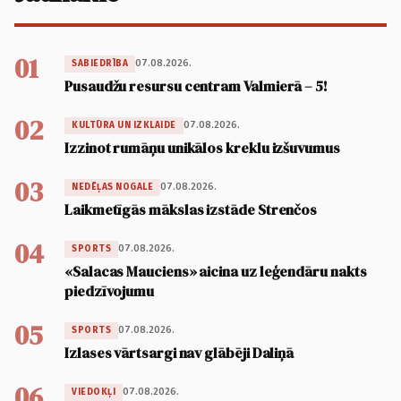
01
07.08.2026.
SABIEDRĪBA
Pusaudžu resursu centram Valmierā – 5!
02
07.08.2026.
KULTŪRA UN IZKLAIDE
Izzinot rumāņu unikālos kreklu izšuvumus
03
07.08.2026.
NEDĒĻAS NOGALE
Laikmetīgās mākslas izstāde Strenčos
04
07.08.2026.
SPORTS
«Salacas Mauciens» aicina uz leģendāru nakts
piedzīvojumu
05
07.08.2026.
SPORTS
Izlases vārtsargi nav glābēji Daliņā
06
07.08.2026.
VIEDOKĻI