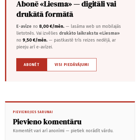
Abonē «Liesma» — digitāli vai
drukātā formātā
E-avīze
no
8,00 €/mēn.
— lasāma web un mobilajās
lietotnēs. Vai izvēlies
drukāto laikrakstu «Liesma»
no
9,50 €/mēn.
— pastkastē trīs reizes nedēļā, ar
pieeju arī e-avīzei.
ABONĒT
VISI PIEDĀVĀJUMI
PIEVIENOJIES SARUNAI
Pievieno komentāru
Komentēt vari arī anonīmi — pietiek norādīt vārdu.