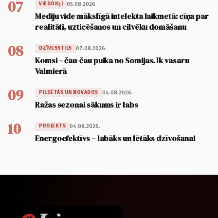
07
05.08.2026.
VIEDOKĻI
Mediju vide mākslīgā intelekta laikmetā: cīņa par
realitāti, uzticēšanos un cilvēku domāšanu
08
07.08.2026.
DZĪVESSTILS
Komsi – čau-čau puika no Somijas. Ik vasaru
Valmierā
09
04.08.2026.
PILSĒTĀS UN NOVADOS
Ražas sezonai sākums ir labs
10
04.08.2026.
PROJEKTS
Energoefektīvs – labāks un lētāks dzīvošanai