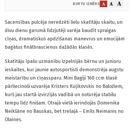
A
A
A
BURTU IZMĒRS
Sacensības pulcēja neredzēti lielu skatītāju skaitu, un
divu dienu garumā līdzjutēji varēja baudīt spraigas
cīņas, dramatiskus apdzīšanas manevrus un emocijām
bagātus finālbraucienus dažādās klasēs.
Skatītāju īpašu uzmanību izpelnījās bērnu un junioru
ieskaites, kur jaunie autosportisti demonstrēja augstu
meistarību un cīņassparu. Mini Bagiji 160 ccm klasē
pārliecinoši uzvarēja Kristers Kuļikovskis no Baložiem,
kurš jau startā izvirzījās vadībā un noturēja stabilu
tempu līdz finišam. Otrajā vietā ierindojās Domenika
Neik­šāne no Bauskas, bet trešajā ‒ Emīls Neimanis no
Olaines.