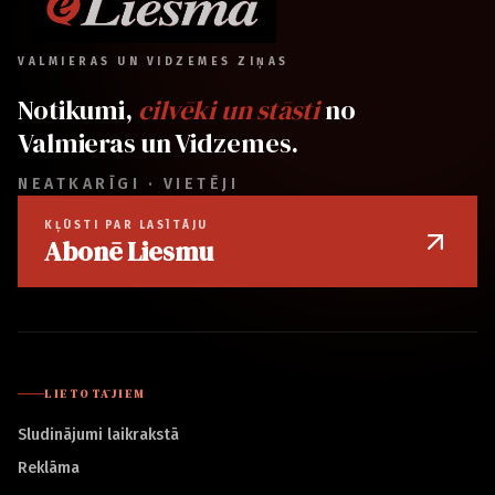
VALMIERAS UN VIDZEMES ZIŅAS
Notikumi,
cilvēki un stāsti
no
Valmieras un Vidzemes.
NEATKARĪGI · VIETĒJI
KĻŪSTI PAR LASĪTĀJU
Abonē Liesmu
LIETOTĀJIEM
Sludinājumi laikrakstā
Reklāma