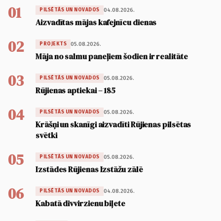
01
04.08.2026.
PILSĒTĀS UN NOVADOS
Aizvadītas mājas kafejnīcu dienas
02
05.08.2026.
PROJEKTS
Māja no salmu paneļiem šodien ir realitāte
03
05.08.2026.
PILSĒTĀS UN NOVADOS
Rūjienas aptiekai – 185
04
05.08.2026.
PILSĒTĀS UN NOVADOS
Krāšņi un skanīgi aizvadīti Rūjienas pilsētas
svētki
05
05.08.2026.
PILSĒTĀS UN NOVADOS
Izstādes Rūjienas Izstāžu zālē
06
04.08.2026.
PILSĒTĀS UN NOVADOS
Kabatā divvirzienu biļete