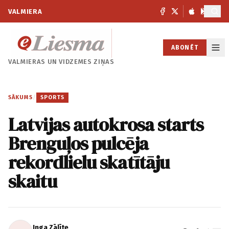
VALMIERA
ABONĒT
VALMIERAS UN
VIDZEMES ZIŅAS
SĀKUMS
/
SPORTS
Latvijas autokrosa starts
Brenguļos pulcēja
rekordlielu skatītāju
skaitu
Inga Zālīte