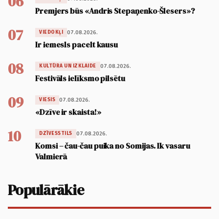
06
Premjers būs «Andris Stepaņenko-Šlesers»?
07
07.08.2026.
VIEDOKĻI
Ir iemesls pacelt kausu
08
07.08.2026.
KULTŪRA UN IZKLAIDE
Festivāls ielīksmo pilsētu
09
07.08.2026.
VIESIS
«Dzīve ir skaista!»
10
07.08.2026.
DZĪVESSTILS
Komsi – čau-čau puika no Somijas. Ik vasaru
Valmierā
Populārākie