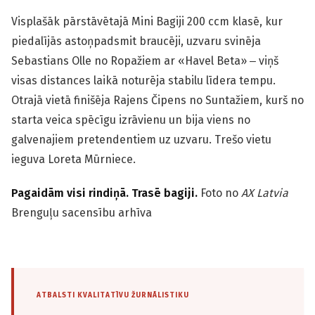
Visplašāk pārstāvētajā Mini Bagiji 200 ccm klasē, kur
piedalījās astoņpadsmit braucēji, uzvaru svinēja
Sebastians Olle no Ropažiem ar «Havel Beta» ‒ viņš
visas distances laikā noturēja stabilu līdera tempu.
Otrajā vietā finišēja Rajens Čipens no Suntažiem, kurš no
starta veica spēcīgu izrāvienu un bija viens no
galvenajiem pretendentiem uz uzvaru. Trešo vietu
ieguva Loreta Mūrniece.
Pagaidām visi rindiņā. Trasē bagiji.
Foto no
AX Latvia
Brenguļu sacensību arhīva
ATBALSTI KVALITATĪVU ŽURNĀLISTIKU