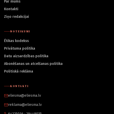
Par mums
Kontakti
Ziņo redakcijai
NOTEIKUMI
Ētikas kodekss
Privātuma politika
Datu aizsardzības politika
Abonēšanas un atcelšanas politika
Politiskā reklāma
KONTAKTI
eliesma@eliesma.lv
reklama@eliesma.lv
64225016 · 29449035