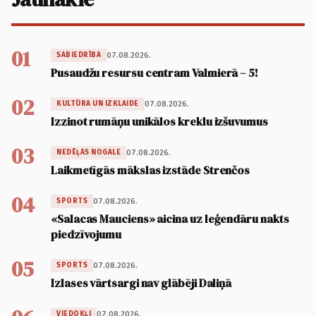
01
07.08.2026.
SABIEDRĪBA
Pusaudžu resursu centram Valmierā – 5!
02
07.08.2026.
KULTŪRA UN IZKLAIDE
Izzinot rumāņu unikālos kreklu izšuvumus
03
07.08.2026.
NEDĒĻAS NOGALE
Laikmetīgās mākslas izstāde Strenčos
04
07.08.2026.
SPORTS
«Salacas Mauciens» aicina uz leģendāru nakts
piedzīvojumu
05
07.08.2026.
SPORTS
Izlases vārtsargi nav glābēji Daliņā
07.08.2026.
VIEDOKĻI