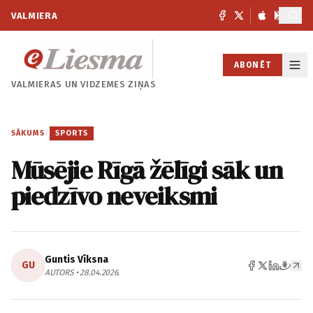
VALMIERA
ABONĒT
VALMIERAS UN
VIDZEMES ZIŅAS
SĀKUMS
/
SPORTS
Mūsējie Rīgā žēlīgi sāk un
piedzīvo neveiksmi
Guntis Vīksna
GU
AUTORS • 28.04.2026.