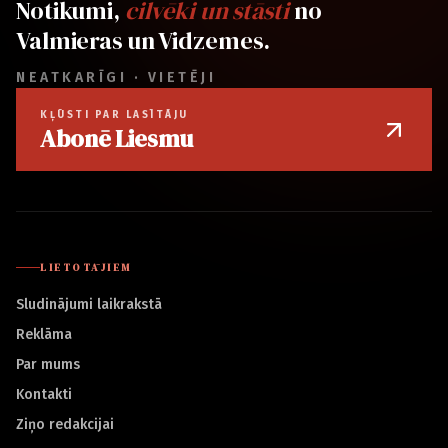
Notikumi,
cilvēki un stāsti
no
Valmieras un Vidzemes.
NEATKARĪGI · VIETĒJI
KĻŪSTI PAR LASĪTĀJU
Abonē Liesmu
LIETOTĀJIEM
Sludinājumi laikrakstā
Reklāma
Par mums
Kontakti
Ziņo redakcijai