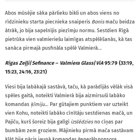
Abos mūsējie sāka pārlieku bikli un abos viens no
rīdzinieku starta piecnieka snaiperis
Bonis
maču beidza
ātrāk, jo bija sapelnījis piezīmju normu. Sestdien Rīgā
pietrūka vien valmieriešu laimīgas atspēlēšanās, kā tas
sanāca pirmajā pusfināla spēlē Valmierā…
Rīgas Zeļļi
/
Sefinance
–
Valmiera Glass
/
ViA
95:79 (33:19,
15:23, 24:16, 23:21)
Viesi bija labākajā sastāvā, taču, kā parādījās vēlāk visā
spēles gaitā, noteikti Valmierā bija aizmirsuši labāko
komandas
ķīmiju
…
Par gūtajiem punktiem var uzteikt
vien Kohu, noteikti labāko cīnītāju sestdienas mačā, un
Pajiču, kurš šoreiz bija galīgi
izslēdzies
no cīņas par
bumbām zem groziem.
Mājinieku pirmā mača sastāvam
klāt bija nācis jaunā komandas ģenerālsponsora