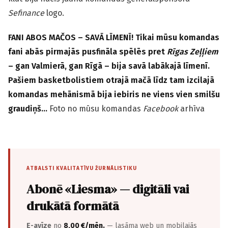
Sefinance
logo.
FANI ABOS MAČOS – SAVĀ LĪMENĪ! Tikai mūsu komandas
fani abās pirmajās pusfināla spēlēs pret
Rīgas Zeļļiem
– gan Valmierā, gan Rīgā – bija savā labākajā līmenī.
Pašiem basketbolistiem otrajā mačā līdz tam izcilajā
komandas mehānismā bija iebiris ne viens vien smilšu
graudiņš…
Foto no mūsu komandas
Facebook
arhīva
ATBALSTI KVALITATĪVU ŽURNĀLISTIKU
Abonē «Liesma» — digitāli vai
drukātā formātā
E-avīze
no
8,00 €/mēn.
— lasāma web un mobilajās