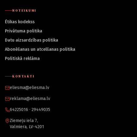
NOTEIKUMI
Ētikas kodekss
Privātuma politika
Datu aizsardzības politika
Abonēšanas un atcelšanas politika
Politiskā reklāma
KONTAKTI
eliesma@eliesma.lv
reklama@eliesma.lv
64225016 · 29449035
Ziemeļu iela 7,
Valmiera, LV-4201