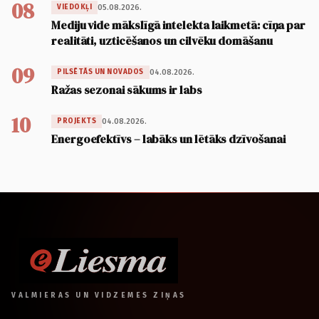
08
05.08.2026.
VIEDOKĻI
Mediju vide mākslīgā intelekta laikmetā: cīņa par
realitāti, uzticēšanos un cilvēku domāšanu
09
04.08.2026.
PILSĒTĀS UN NOVADOS
Ražas sezonai sākums ir labs
10
04.08.2026.
PROJEKTS
Energoefektīvs – labāks un lētāks dzīvošanai
VALMIERAS UN VIDZEMES ZIŅAS