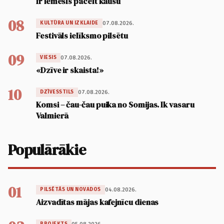
Ir iemesls pacelt kausu
08
07.08.2026.
KULTŪRA UN IZKLAIDE
Festivāls ielīksmo pilsētu
09
07.08.2026.
VIESIS
«Dzīve ir skaista!»
10
07.08.2026.
DZĪVESSTILS
Komsi – čau-čau puika no Somijas. Ik vasaru
Valmierā
Populārākie
01
04.08.2026.
PILSĒTĀS UN NOVADOS
Aizvadītas mājas kafejnīcu dienas