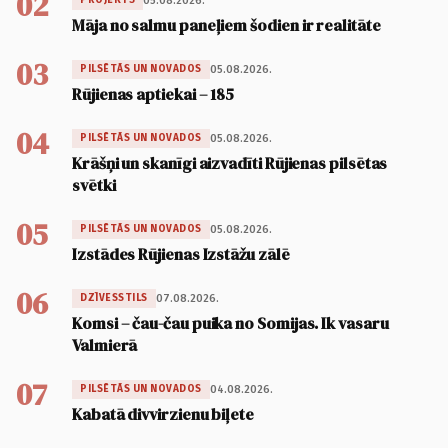
02
05.08.2026.
PROJEKTS
Māja no salmu paneļiem šodien ir realitāte
03
05.08.2026.
PILSĒTĀS UN NOVADOS
Rūjienas aptiekai – 185
04
05.08.2026.
PILSĒTĀS UN NOVADOS
Krāšņi un skanīgi aizvadīti Rūjienas pilsētas
svētki
05
05.08.2026.
PILSĒTĀS UN NOVADOS
Izstādes Rūjienas Izstāžu zālē
06
07.08.2026.
DZĪVESSTILS
Komsi – čau-čau puika no Somijas. Ik vasaru
Valmierā
07
04.08.2026.
PILSĒTĀS UN NOVADOS
Kabatā divvirzienu biļete