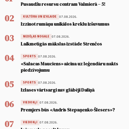
Pusaudžu resursu centram Valmierā – 5!
02
07.08.2026.
KULTŪRA UN IZKLAIDE
Izzinot rumāņu unikālos kreklu izšuvumus
03
07.08.2026.
NEDĒĻAS NOGALE
Laikmetīgās mākslas izstāde Strenčos
04
07.08.2026.
SPORTS
«Salacas Mauciens» aicina uz leģendāru nakts
piedzīvojumu
05
07.08.2026.
SPORTS
Izlases vārtsargi nav glābēji Daliņā
06
07.08.2026.
VIEDOKĻI
Premjers būs «Andris Stepaņenko-Šlesers»?
07
07.08.2026.
VIEDOKĻI