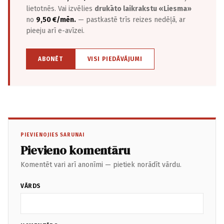
lietotnēs. Vai izvēlies
drukāto laikrakstu «Liesma»
no
9,50 €/mēn.
— pastkastē trīs reizes nedēļā, ar
pieeju arī e-avīzei.
ABONĒT
VISI PIEDĀVĀJUMI
PIEVIENOJIES SARUNAI
Pievieno komentāru
Komentēt vari arī anonīmi — pietiek norādīt vārdu.
VĀRDS