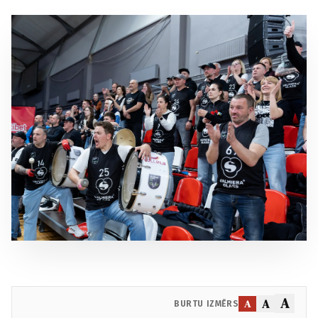
A
A
A
BURTU IZMĒRS