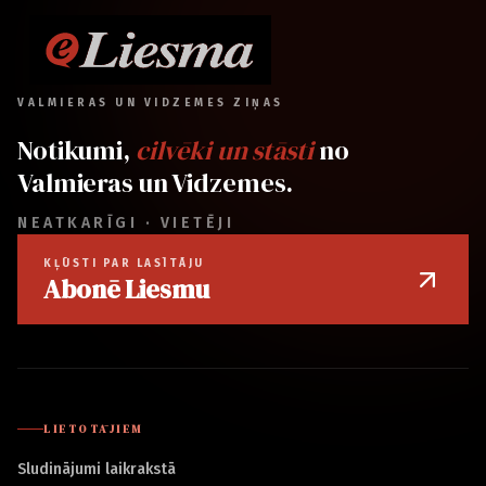
VALMIERAS UN VIDZEMES ZIŅAS
Notikumi,
cilvēki un stāsti
no
Valmieras un Vidzemes.
NEATKARĪGI · VIETĒJI
KĻŪSTI PAR LASĪTĀJU
Abonē Liesmu
LIETOTĀJIEM
Sludinājumi laikrakstā