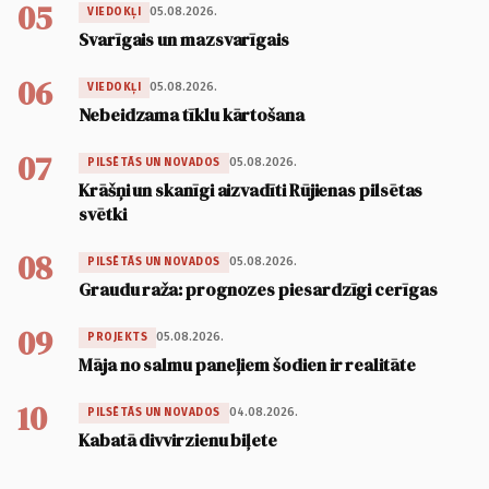
05
05.08.2026.
VIEDOKĻI
Svarīgais un mazsvarīgais
06
05.08.2026.
VIEDOKĻI
Nebeidzama tīklu kārtošana
07
05.08.2026.
PILSĒTĀS UN NOVADOS
Krāšņi un skanīgi aizvadīti Rūjienas pilsētas
svētki
08
05.08.2026.
PILSĒTĀS UN NOVADOS
Graudu raža: prognozes piesardzīgi cerīgas
09
05.08.2026.
PROJEKTS
Māja no salmu paneļiem šodien ir realitāte
10
04.08.2026.
PILSĒTĀS UN NOVADOS
Kabatā divvirzienu biļete