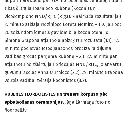
Superfināla spēlē par ELVI florbola līgas čempioņu titulu
tikās šī titula īpašniece Rubene (Kocēni) un
vicečempione NND/RJTC (Rīga). Finālmača rezultātu jau
2. minūtē atklāja rīdziniece Loreta Nemiro – 1:0. Jau pēc
20 sekundēm iemesls gavilēm bija kocēnietēm, jo
Simona Grāpēna atjaunoja neizšķirtu rezultātu (1:1). 12.
minūtē pēc Ievas Jetes Jansones precīzā raidījuma
vadības grožus pārņēma Rubene – 2:1. 27. minūtē par
atjaunotu neizšķirtu jau priecājās NND/RJTC, jo ar vārtu
guvumu izcēlās Anna Mūrniece (2:2). 29. minūtē Grāpēna
vēlreiz vadībā izvirzīja kocēnietes (3:2).
RUBENES FLORBOLISTES un treneru korpuss pēc
apbalvošanas ceremonijas.
Jāņa Lārmaņa foto no
floorball.lv