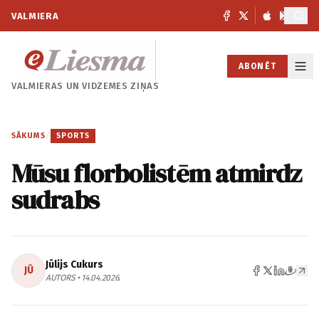
VALMIERA
ABONĒT
VALMIERAS UN
VIDZEMES ZIŅAS
SĀKUMS
/
SPORTS
Mūsu florbolistēm atmirdz
sudrabs
Jūlijs Cukurs
JŪ
AUTORS • 14.04.2026.