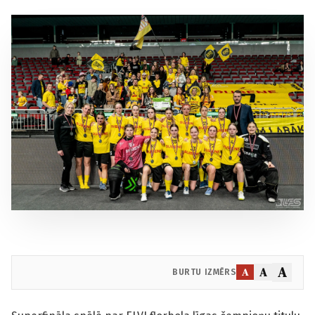
A
A
A
BURTU IZMĒRS