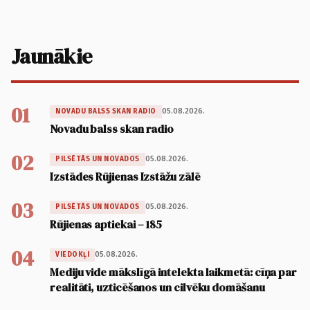
Jaunākie
01
05.08.2026.
NOVADU BALSS SKAN RADIO
Novadu balss skan radio
02
05.08.2026.
PILSĒTĀS UN NOVADOS
Izstādes Rūjienas Izstāžu zālē
03
05.08.2026.
PILSĒTĀS UN NOVADOS
Rūjienas aptiekai – 185
04
05.08.2026.
VIEDOKĻI
Mediju vide mākslīgā intelekta laikmetā: cīņa par
realitāti, uzticēšanos un cilvēku domāšanu