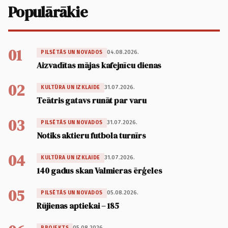
Populārākie
01
04.08.2026.
PILSĒTĀS UN NOVADOS
Aizvadītas mājas kafejnīcu dienas
02
31.07.2026.
KULTŪRA UN IZKLAIDE
Teātris gatavs runāt par varu
03
31.07.2026.
PILSĒTĀS UN NOVADOS
Notiks aktieru futbola turnīrs
04
31.07.2026.
KULTŪRA UN IZKLAIDE
140 gadus skan Valmieras ērģeles
05
05.08.2026.
PILSĒTĀS UN NOVADOS
Rūjienas aptiekai – 185
05.08.2026.
PROJEKTS