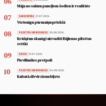
06
Māja no salmu paneļiem šodien ir realitāte
07
31.07.2026.
SABIEDRĪBA
Vērienīgu pārmaiņu priekšā
08
05.08.2026.
PILSĒTĀS UN NOVADOS
Krāšņi un skanīgi aizvadīti Rūjienas pilsētas
svētki
09
31.07.2026.
VIESIS
Pievilkušies pretpoli
10
04.08.2026.
PILSĒTĀS UN NOVADOS
Kabatā divvirzienu biļete