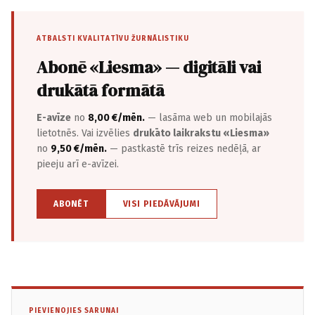
ATBALSTI KVALITATĪVU ŽURNĀLISTIKU
Abonē «Liesma» — digitāli vai
drukātā formātā
E-avīze
no
8,00 €/mēn.
— lasāma web un mobilajās
lietotnēs. Vai izvēlies
drukāto laikrakstu «Liesma»
no
9,50 €/mēn.
— pastkastē trīs reizes nedēļā, ar
pieeju arī e-avīzei.
ABONĒT
VISI PIEDĀVĀJUMI
PIEVIENOJIES SARUNAI