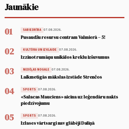
Jaunākie
01
07.08.2026.
SABIEDRĪBA
Pusaudžu resursu centram Valmierā – 5!
02
07.08.2026.
KULTŪRA UN IZKLAIDE
Izzinot rumāņu unikālos kreklu izšuvumus
03
07.08.2026.
NEDĒĻAS NOGALE
Laikmetīgās mākslas izstāde Strenčos
04
07.08.2026.
SPORTS
«Salacas Mauciens» aicina uz leģendāru nakts
piedzīvojumu
05
07.08.2026.
SPORTS
Izlases vārtsargi nav glābēji Daliņā