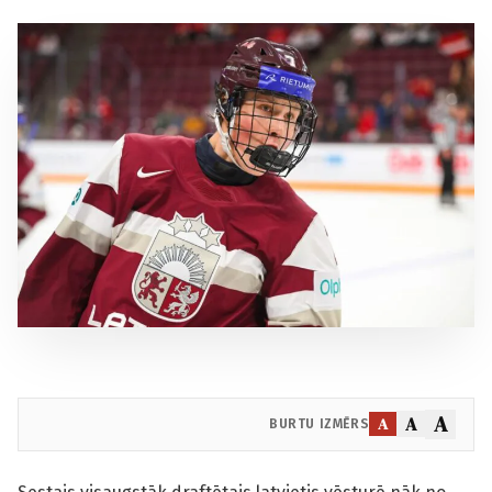
A
A
A
BURTU IZMĒRS