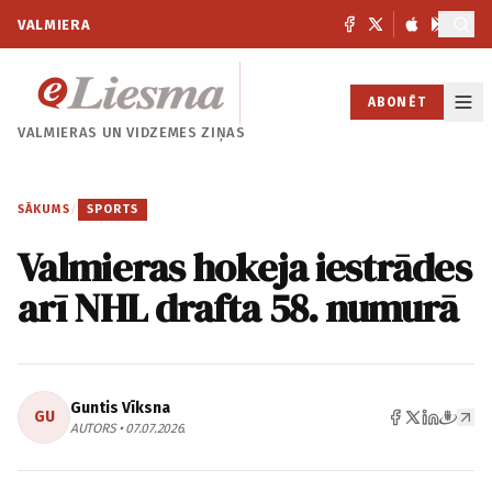
VALMIERA
ABONĒT
VALMIERAS UN
VIDZEMES ZIŅAS
SĀKUMS
/
SPORTS
Valmieras hokeja iestrādes
arī NHL drafta 58. numurā
Guntis Vīksna
GU
AUTORS • 07.07.2026.