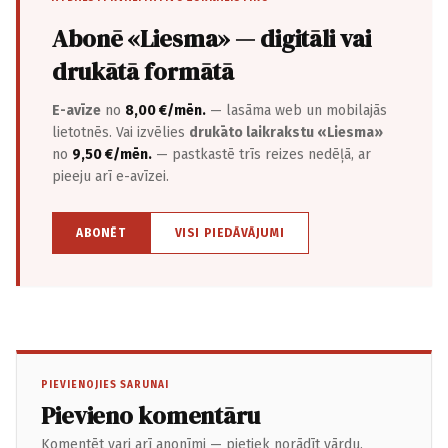
Abonē «Liesma» — digitāli vai
drukātā formātā
E-avīze
no
8,00 €/mēn.
— lasāma web un mobilajās
lietotnēs. Vai izvēlies
drukāto laikrakstu «Liesma»
no
9,50 €/mēn.
— pastkastē trīs reizes nedēļā, ar
pieeju arī e-avīzei.
ABONĒT
VISI PIEDĀVĀJUMI
PIEVIENOJIES SARUNAI
Pievieno komentāru
Komentēt vari arī anonīmi — pietiek norādīt vārdu.