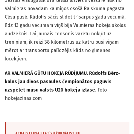
Sestais visaugstāk draftētais latvietis vēsturē nāk no
Valmieras novadam kaimiņos esošā Raiskuma pagasta
Cēsu pusē. Rūdolfs sācis slidot trīsarpus gadu vecumā,
līdz 13 gadu vecumam viņš bija Valmieras hokeja skolas
audzēknis. Lai jaunais censonis varētu nokļūt uz
treniņiem, ik reizi 38 kilometrus uz katru pusi viņam
mērot ar transportu palīdzējis kāds no ģimenes
locekļiem.
AR VALMIERĀ GŪTU HOKEJA RŪDĪJUMU. Rūdolfs Bērz­
kalns jau divos pasaules čempionātos paguvis
uzspēlēt mūsu valsts U20 hokeja izlasē.
Foto
hokejazinas.com
ATBALSTI KVALITATĪVU ŽURNĀLISTIKU