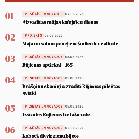
01
04.08.2026.
PILSĒTĀS UN NOVADOS
Aizvadītas mājas kafejnīcu dienas
02
05.08.2026.
PROJEKTS
Māja no salmu paneļiem šodien ir realitāte
03
05.08.2026.
PILSĒTĀS UN NOVADOS
Rūjienas aptiekai – 185
04
05.08.2026.
PILSĒTĀS UN NOVADOS
Krāšņi un skanīgi aizvadīti Rūjienas pilsētas
svētki
05
05.08.2026.
PILSĒTĀS UN NOVADOS
Izstādes Rūjienas Izstāžu zālē
06
04.08.2026.
PILSĒTĀS UN NOVADOS
Kabatā divvirzienu biļete