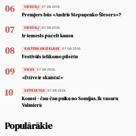
06
07.08.2026.
VIEDOKĻI
Premjers būs «Andris Stepaņenko-Šlesers»?
07
07.08.2026.
VIEDOKĻI
Ir iemesls pacelt kausu
08
07.08.2026.
KULTŪRA UN IZKLAIDE
Festivāls ielīksmo pilsētu
09
07.08.2026.
VIESIS
«Dzīve ir skaista!»
10
07.08.2026.
DZĪVESSTILS
Komsi – čau-čau puika no Somijas. Ik vasaru
Valmierā
Populārākie