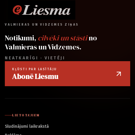
VALMIERAS UN VIDZEMES ZIŅAS
Notikumi,
cilvēki un stāsti
no
Valmieras un Vidzemes.
NEATKARĪGI · VIETĒJI
KĻŪSTI PAR LASĪTĀJU
Abonē Liesmu
LIETOTĀJIEM
Sludinājumi laikrakstā