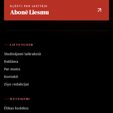
KĻŪSTI PAR LASĪTĀJU
Abonē Liesmu
LIETOTĀJIEM
Sludinājumi laikrakstā
Reklāma
Par mums
Kontakti
Ziņo redakcijai
NOTEIKUMI
Ētikas kodekss