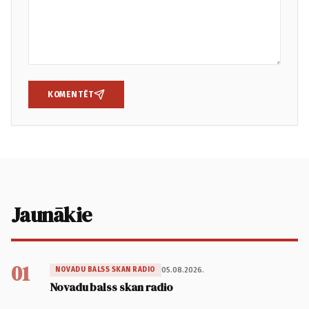
KOMENTĒT
Jaunākie
01
05.08.2026.
NOVADU BALSS SKAN RADIO
Novadu balss skan radio