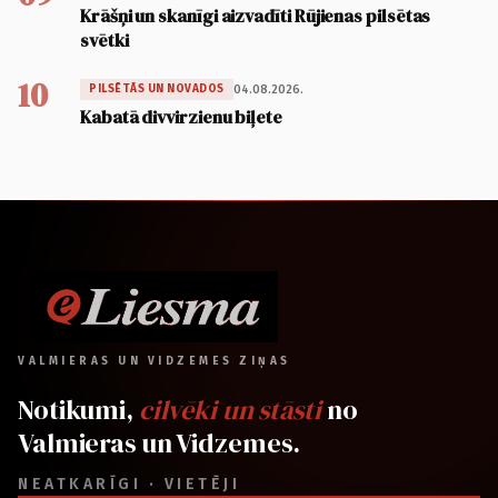
Krāšņi un skanīgi aizvadīti Rūjienas pilsētas
svētki
10
04.08.2026.
PILSĒTĀS UN NOVADOS
Kabatā divvirzienu biļete
VALMIERAS UN VIDZEMES ZIŅAS
Notikumi,
cilvēki un stāsti
no
Valmieras un Vidzemes.
NEATKARĪGI · VIETĒJI