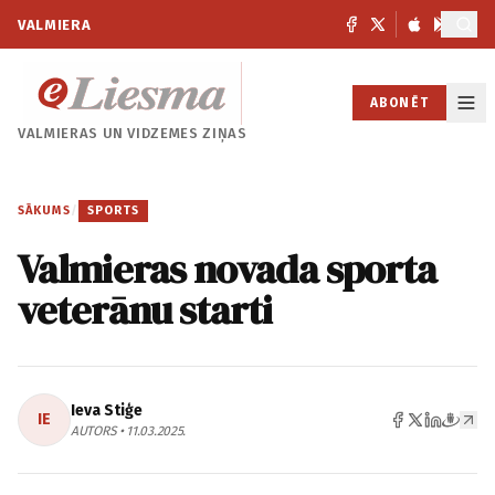
VALMIERA
ABONĒT
VALMIERAS UN
VIDZEMES ZIŅAS
SĀKUMS
/
SPORTS
Valmieras novada sporta
veterānu starti
Ieva Stiģe
IE
AUTORS • 11.03.2025.