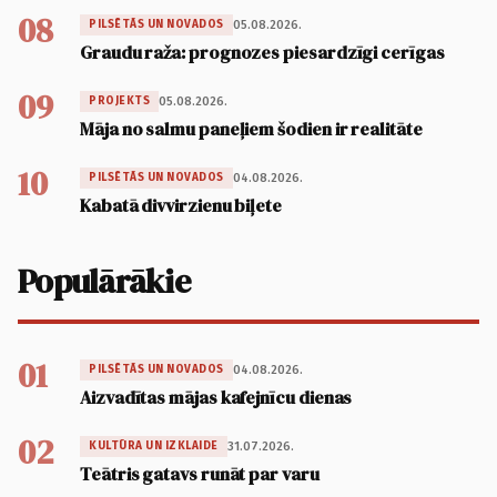
08
05.08.2026.
PILSĒTĀS UN NOVADOS
Graudu raža: prognozes piesardzīgi cerīgas
09
05.08.2026.
PROJEKTS
Māja no salmu paneļiem šodien ir realitāte
10
04.08.2026.
PILSĒTĀS UN NOVADOS
Kabatā divvirzienu biļete
Populārākie
01
04.08.2026.
PILSĒTĀS UN NOVADOS
Aizvadītas mājas kafejnīcu dienas
02
31.07.2026.
KULTŪRA UN IZKLAIDE
Teātris gatavs runāt par varu