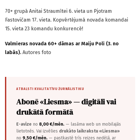
70+ grupā Anitai Straumītei 6. vieta un Pjotram
Fastovičam 17. vieta. Kopvērtējumā novada komandai
15. vieta 23 komandu konkurencē!
Valmieras novada 60+ dāmas ar Maiju Poli (3. no
labās).
Autores foto
ATBALSTI KVALITATĪVU ŽURNĀLISTIKU
Abonē «Liesma» — digitāli vai
drukātā formātā
E-avīze
no
8,00 €/mēn.
— lasāma web un mobilajās
lietotnēs. Vai izvēlies
drukāto laikrakstu «Liesma»
no
9,50 €/mēn.
— pastkastē trīs reizes nedēļā, ar