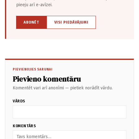
pieeju arī e-avīzei.
ABONĒT
VISI PIEDĀVĀJUMI
PIEVIENOJIES SARUNAI
Pievieno komentāru
Komentēt vari arī anonīmi — pietiek norādīt vārdu.
VĀRDS
KOMENTĀRS