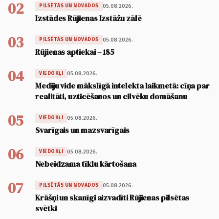
02
05.08.2026.
PILSĒTĀS UN NOVADOS
Izstādes Rūjienas Izstāžu zālē
03
05.08.2026.
PILSĒTĀS UN NOVADOS
Rūjienas aptiekai – 185
04
05.08.2026.
VIEDOKĻI
Mediju vide mākslīgā intelekta laikmetā: cīņa par
realitāti, uzticēšanos un cilvēku domāšanu
05
05.08.2026.
VIEDOKĻI
Svarīgais un mazsvarīgais
06
05.08.2026.
VIEDOKĻI
Nebeidzama tīklu kārtošana
07
05.08.2026.
PILSĒTĀS UN NOVADOS
Krāšņi un skanīgi aizvadīti Rūjienas pilsētas
svētki