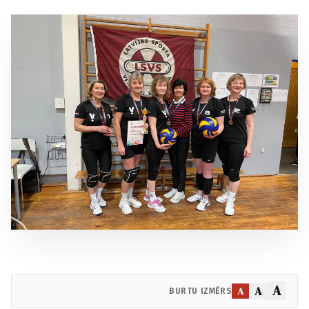
A
A
A
BURTU IZMĒRS