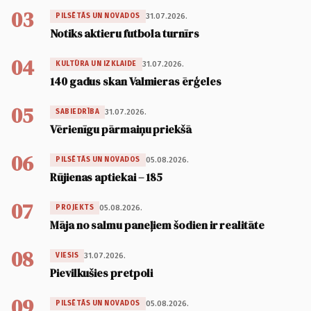
03
31.07.2026.
PILSĒTĀS UN NOVADOS
Notiks aktieru futbola turnīrs
04
31.07.2026.
KULTŪRA UN IZKLAIDE
140 gadus skan Valmieras ērģeles
05
31.07.2026.
SABIEDRĪBA
Vērienīgu pārmaiņu priekšā
06
05.08.2026.
PILSĒTĀS UN NOVADOS
Rūjienas aptiekai – 185
07
05.08.2026.
PROJEKTS
Māja no salmu paneļiem šodien ir realitāte
08
31.07.2026.
VIESIS
Pievilkušies pretpoli
09
05.08.2026.
PILSĒTĀS UN NOVADOS