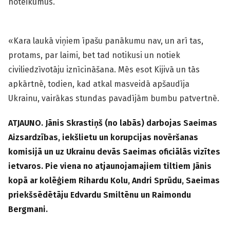
noteikumus.
«Kara laukā viņiem īpašu panākumu nav, un arī tas,
protams, par laimi, bet tad notikusi un notiek
civiliedzīvotāju iznīcināšana. Mēs esot Kijivā un tās
apkārtnē, todien, kad atkal masveidā apšaudīja
Ukrainu, vairākas stundas pavadījām bumbu patvertnē.
ATJAUNO. Jānis Skrastiņš (no labās) darbojas Saeimas
Aizsardzības, iekšlietu un korupcijas novēršanas
komisijā un uz Ukrainu devās Saeimas oficiālās vizītes
ietvaros. Pie viena no atjaunojamajiem tiltiem Jānis
kopā ar kolēģiem Rihardu Kolu, Andri Sprūdu, Saeimas
priekšsēdētāju Edvardu Smiltēnu un Raimondu
Bergmani.