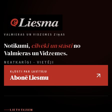
VALMIERAS UN VIDZEMES ZIŅAS
Notikumi,
cilvēki un stāsti
no
Valmieras un Vidzemes.
NEATKARĪGI · VIETĒJI
KĻŪSTI PAR LASĪTĀJU
Abonē Liesmu
LIETOTĀJIEM