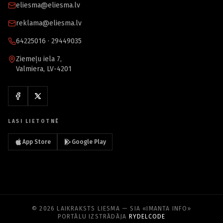
eliesma@eliesma.lv
reklama@eliesma.lv
64225016 · 29449035
Ziemeļu iela 7,
Valmiera, LV-4201
LASI LIETOTNĒ
App Store
Google Play
© 2026 LAIKRAKSTS LIESMA — SIA «IMANTA INFO»
PORTĀLU IZSTRĀDĀJA
RYDELCODE