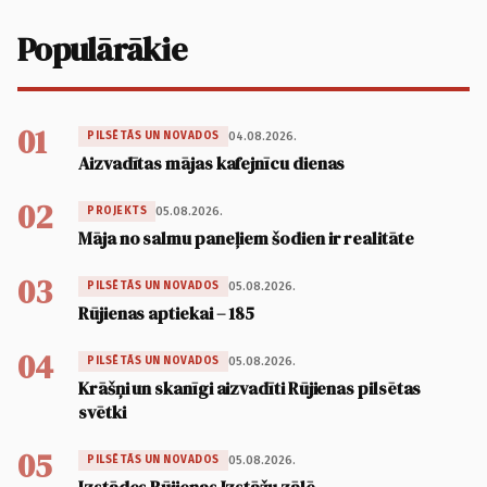
Populārākie
01
04.08.2026.
PILSĒTĀS UN NOVADOS
Aizvadītas mājas kafejnīcu dienas
02
05.08.2026.
PROJEKTS
Māja no salmu paneļiem šodien ir realitāte
03
05.08.2026.
PILSĒTĀS UN NOVADOS
Rūjienas aptiekai – 185
04
05.08.2026.
PILSĒTĀS UN NOVADOS
Krāšņi un skanīgi aizvadīti Rūjienas pilsētas
svētki
05
05.08.2026.
PILSĒTĀS UN NOVADOS