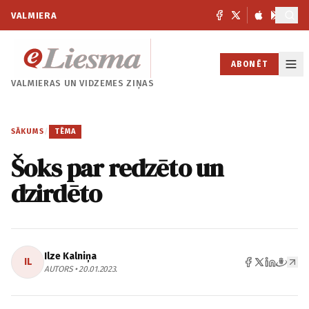
VALMIERA
ABONĒT
VALMIERAS UN
VIDZEMES ZIŅAS
SĀKUMS
/
TĒMA
Šoks par redzēto un
dzirdēto
Ilze Kalniņa
IL
AUTORS • 20.01.2023.