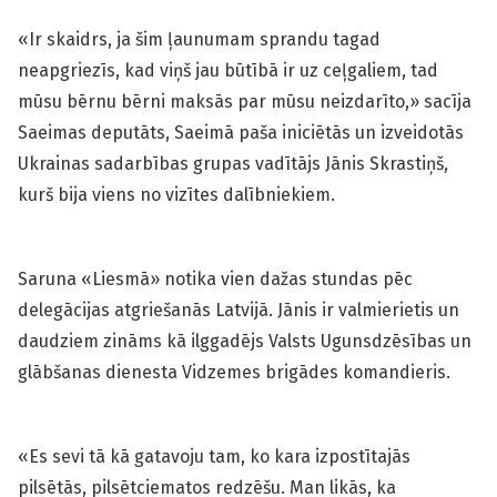
«Ir skaidrs, ja šim ļaunumam sprandu tagad
neapgriezīs, kad viņš jau būtībā ir uz ceļgaliem, tad
mūsu bērnu bērni maksās par mūsu neizdarīto,» sacīja
Saeimas deputāts, Saeimā paša iniciētās un izveidotās
Ukrainas sadarbības grupas vadītājs Jānis Skrastiņš,
kurš bija viens no vizītes dalībniekiem.
Saruna «Liesmā» notika vien dažas stundas pēc
delegācijas atgriešanās Latvijā. Jānis ir valmierietis un
daudziem zināms kā ilggadējs Valsts Ugunsdzēsības un
glābšanas dienesta Vidzemes brigādes komandieris.
«Es sevi tā kā gatavoju tam, ko kara izpostītajās
pilsētās, pilsētciematos redzēšu. Man likās, ka