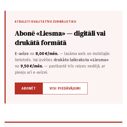
ATBALSTI KVALITATĪVU ŽURNĀLISTIKU
Abonē «Liesma» — digitāli vai
drukātā formātā
E-avīze
no
8,00 €/mēn.
— lasāma web un mobilajās
lietotnēs. Vai izvēlies
drukāto laikrakstu «Liesma»
no
9,50 €/mēn.
— pastkastē trīs reizes nedēļā, ar
pieeju arī e-avīzei.
ABONĒT
VISI PIEDĀVĀJUMI