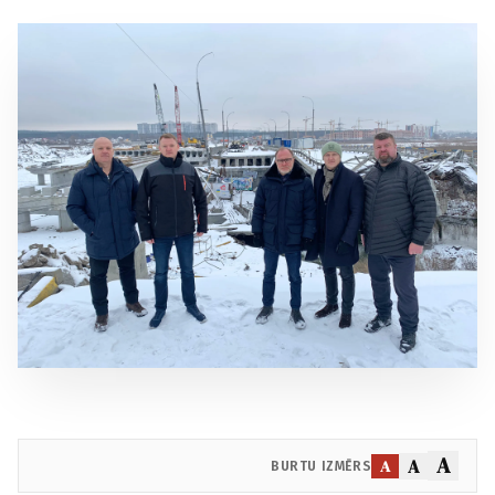
A
A
A
BURTU IZMĒRS