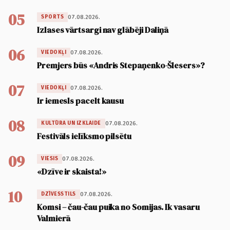
05
07.08.2026.
SPORTS
Izlases vārtsargi nav glābēji Daliņā
06
07.08.2026.
VIEDOKĻI
Premjers būs «Andris Stepaņenko-Šlesers»?
07
07.08.2026.
VIEDOKĻI
Ir iemesls pacelt kausu
08
07.08.2026.
KULTŪRA UN IZKLAIDE
Festivāls ielīksmo pilsētu
09
07.08.2026.
VIESIS
«Dzīve ir skaista!»
10
07.08.2026.
DZĪVESSTILS
Komsi – čau-čau puika no Somijas. Ik vasaru
Valmierā