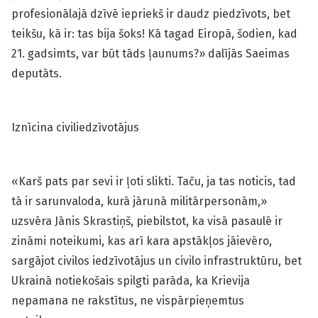
profesionālajā dzīvē iepriekš ir daudz piedzīvots, bet
teikšu, kā ir: tas bija šoks! Kā tagad Eiropā, šodien, kad
21. gadsimts, var būt tāds ļaunums?» dalījās Saeimas
deputāts.
Iznīcina civiliedzīvotājus
«Karš pats par sevi ir ļoti slikti. Taču, ja tas noticis, tad
tā ir sarunvaloda, kurā jārunā militārpersonām,»
uzsvēra Jānis Skrastiņš, piebilstot, ka visā pasaulē ir
zināmi noteikumi, kas arī kara apstākļos jāievēro,
sargājot civilos iedzīvotājus un civilo infrastruktūru, bet
Ukrainā notiekošais spilgti parāda, ka Krievija
nepamana ne rakstītus, ne vispārpieņemtus