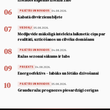
Izstādes Rūjienas Izstāžu zālē
06
04.08.2026.
PILSĒTĀS UN NOVADOS
Kabatā divvirzienu biļete
07
05.08.2026.
VIEDOKĻI
Mediju vide mākslīgā intelekta laikmetā: cīņa par
realitāti, uzticēšanos un cilvēku domāšanu
08
04.08.2026.
PILSĒTĀS UN NOVADOS
Ražas sezonai sākums ir labs
09
04.08.2026.
PROJEKTS
Energoefektīvs – labāks un lētāks dzīvošanai
10
05.08.2026.
PILSĒTĀS UN NOVADOS
Graudu raža: prognozes piesardzīgi cerīgas