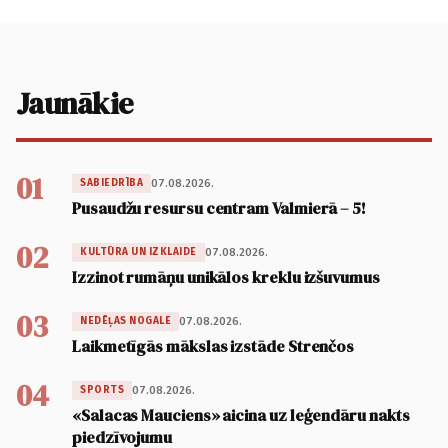
Jaunākie
01
07.08.2026.
SABIEDRĪBA
Pusaudžu resursu centram Valmierā – 5!
02
07.08.2026.
KULTŪRA UN IZKLAIDE
Izzinot rumāņu unikālos kreklu izšuvumus
03
07.08.2026.
NEDĒĻAS NOGALE
Laikmetīgās mākslas izstāde Strenčos
04
07.08.2026.
SPORTS
«Salacas Mauciens» aicina uz leģendāru nakts
piedzīvojumu